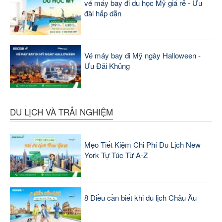
vé máy bay đi du học Mỹ giá rẻ - Ưu
đãi hấp dẫn
Vé máy bay đi Mỹ ngày Halloween -
Ưu Đãi Khủng
DU LỊCH VÀ TRẢI NGHIỆM
Mẹo Tiết Kiệm Chi Phí Du Lịch New
York Tự Túc Từ A-Z
8 Điều cần biết khi du lịch Châu Âu