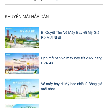
KHUYẾN MÃI HẤP DẪN
Bí Quyết Tìm Vé Máy Bay Đi Mỹ Giá
Rẻ Mới Nhất
Lịch mở bán vé máy bay tết 2027 hãng
EVA Air
Vé máy bay đi Mỹ bao nhiêu? Bảng giá
mới nhất