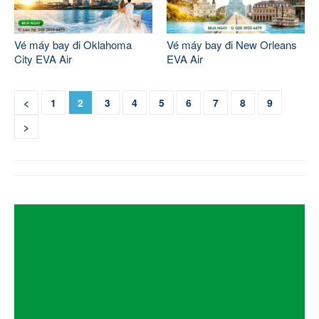
Vé máy bay đi Oklahoma
Vé máy bay đi New Orleans
City EVA Air
EVA Air
<
1
2
3
4
5
6
7
8
9
>