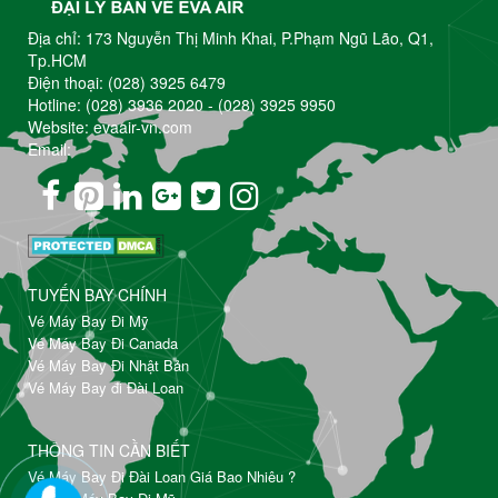
Địa chỉ: 173 Nguyễn Thị Minh Khai, P.Phạm Ngũ Lão, Q1,
Tp.HCM
Điện thoại:
(028) 3925 6479
Hotline:
(028) 3936 2020
-
(028) 3925 9950
Website: evaair-vn.com
Email:
TUYẾN BAY CHÍNH
Vé Máy Bay Đi Mỹ
Vé Máy Bay Đi Canada
Vé Máy Bay Đi Nhật Bản
Vé Máy Bay đi Đài Loan
THÔNG TIN CẦN BIẾT
Vé Máy Bay Đi Đài Loan Giá Bao Nhiêu ?