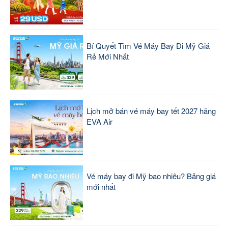
Bí Quyết Tìm Vé Máy Bay Đi Mỹ Giá
Rẻ Mới Nhất
Lịch mở bán vé máy bay tết 2027 hãng
EVA Air
Vé máy bay đi Mỹ bao nhiêu? Bảng giá
mới nhất