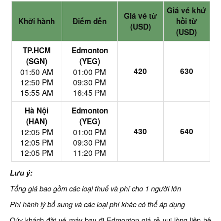
Giá vé khứ
Giá vé từ
Khởi hành
Điểm đến
hồi từ
(USD)
(USD)
TP.HCM
Edmonton
(SGN)
(YEG)
420
630
01:50 AM
01:00 PM
12:50 PM
09:30 PM
15:55 AM
16:45 PM
Hà Nội
Edmonton
(HAN)
(YEG)
430
640
12:05 PM
01:00 PM
12:05 PM
09:30 PM
12:05 PM
11:20 PM
Lưu ý:
Tổng giá bao gồm các loại thuế và phí cho 1 người lớn
Phí hành lý bổ sung và các loại phí khác có thể áp dụng
Qúy khách đặt vé máy bay đi Edmonton giá rẻ vui lòng liên hệ