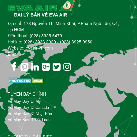
Địa chỉ: 173 Nguyễn Thị Minh Khai, P.Phạm Ngũ Lão, Q1,
Tp.HCM
Điện thoại:
(028) 3925 6479
Hotline:
(028) 3936 2020
-
(028) 3925 9950
Website: evaair-vn.com
Email:
TUYẾN BAY CHÍNH
Vé Máy Bay Đi Mỹ
Vé Máy Bay Đi Canada
Vé Máy Bay Đi Nhật Bản
Vé Máy Bay đi Đài Loan
THÔNG TIN CẦN BIẾT