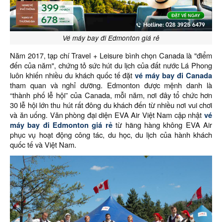
Vé máy bay đi Edmonton giá rẻ
Năm 2017, tạp chí Travel + Leisure bình chọn Canada là "điểm
đến của năm", chứng tỏ sức hút du lịch của đất nước Lá Phong
luôn khiến nhiều du khách quốc tế đặt
vé máy bay đi Canada
tham quan và nghỉ dưỡng. Edmonton được mệnh danh là
“thành phố lễ hội” của Canada, mỗi năm, nơi đây tổ chức hơn
30 lễ hội lớn thu hút rất đông du khách đến từ nhiều nơi vui chơi
và ăn uống. Văn phòng đại diện EVA Air Việt Nam cập nhật
vé
máy bay đi Edmonton giá rẻ
từ hãng hàng không EVA Air
phục vụ hoạt động công tác, du học, du lịch của hành khách
quốc tế và Việt Nam.