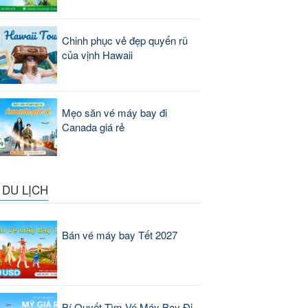
Chinh phục vẻ đẹp quyến rũ
của vịnh Hawaii
Mẹo săn vé máy bay đi
Canada giá rẻ
 DU LỊCH
Bán vé máy bay Tết 2027
Bí Quyết Tìm Vé Máy Bay Đi