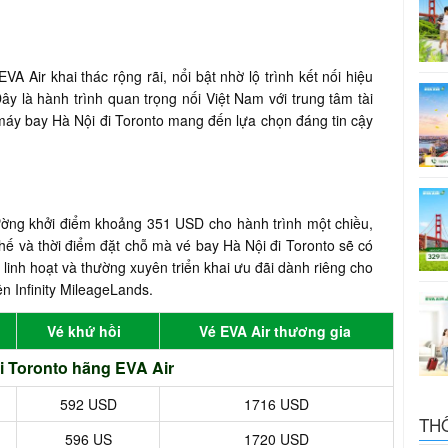
 Air khai thác rộng rãi, nổi bật nhờ lộ trình kết nối hiệu
ây là hành trình quan trọng nối Việt Nam với trung tâm tài
máy bay Hà Nội đi Toronto mang đến lựa chọn đáng tin cậy
ường khởi điểm khoảng 351 USD cho hành trình một chiều,
hế và thời điểm đặt chỗ mà vé bay Hà Nội đi Toronto sẽ có
linh hoạt và thường xuyên triển khai ưu đãi dành riêng cho
ên Infinity MileageLands.
Vé khứ hồi
Vé EVA Air thương gia
i Toronto hãng EVA Air
592 USD
1716 USD
TH
596 US
1720 USD