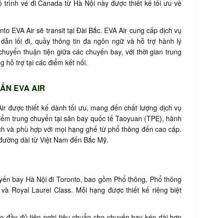
 trình vé đi Canada từ Hà Nội này được thiết kế tối ưu về
o EVA Air sẽ transit tại Đài Bắc. EVA Air cung cấp dịch vụ
dẫn lối đi, quầy thông tin đa ngôn ngữ và hỗ trợ hành lý
huyển thuận tiện giữa các chuyến bay, với thời gian trung
 hỗ trợ tại các điểm kết nối.
ẨN EVA AIR
ir được thiết kế dành tối ưu, mang đến chất lượng dịch vụ
điểm trung chuyển tại sân bay quốc tế Taoyuan (TPE), hành
ch và phù hợp với mọi hạng ghế từ phổ thông đến cao cấp.
 đường dài từ Việt Nam đến Bắc Mỹ.
uyến bay Hà Nội đi Toronto, bao gồm Phổ thông, Phổ thông
và Royal Laurel Class. Mỗi hạng được thiết kế riêng biệt
 đầy đủ tiện nghi tiêu chuẩn cho chuyến bay kéo dài hơn