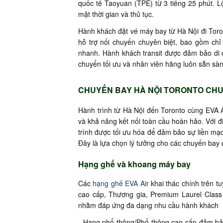
quốc tế Taoyuan (TPE) từ 3 tiếng 25 phút. Lộ
mặt thời gian và thủ tục.
Hành khách đặt vé máy bay từ Hà Nội đi Toront
hỗ trợ nối chuyến chuyên biệt, bao gồm chỉ 
nhanh. Hành khách transit được đảm bảo di c
chuyển tối ưu và nhân viên hãng luôn sẵn sàng
CHUYẾN BAY HÀ NỘI TORONTO CHU
Hành trình từ Hà Nội đến Toronto cùng EVA A
và khả năng kết nối toàn cầu hoàn hảo. Với 
trình được tối ưu hóa để đảm bảo sự liền mạ
Đây là lựa chọn lý tưởng cho các chuyến bay
Hạng ghế và khoang máy bay
Các
hạng ghế EVA Air
khai thác chính trên t
cao cấp, Thương gia, Premium Laurel Class 
nhằm đáp ứng đa dạng nhu cầu hành khách
- Hạng phổ thông/Phổ thông cao cấp đảm bảo