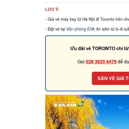
LƯU Ý:
- Giá vé máy bay từ Hà Nội đi Toronto trên ch
- Đặt vé tại
Văn phòng EVA Air
sớm từ 6–8 tuầ
Ưu đãi vé TORONTO chỉ t
Gọi
028 3925 6479
để đư
SĂN VÉ GIÁ 