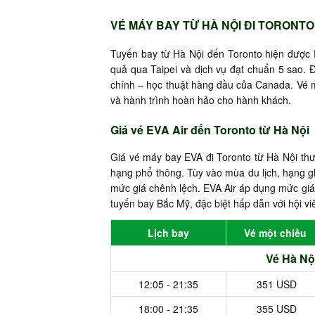
VÉ MÁY BAY TỪ HÀ NỘI ĐI TORONTO
Tuyến bay từ Hà Nội đến Toronto hiện được EVA
quả qua Taipei và dịch vụ đạt chuẩn 5 sao. Đ
chính – học thuật hàng đầu của Canada. Vé 
và hành trình hoàn hảo cho hành khách.
Giá vé EVA Air đến Toronto từ Hà Nội
Giá vé máy bay EVA đi Toronto từ Hà Nội th
hạng phổ thông. Tùy vào mùa du lịch, hạng g
mức giá chênh lệch. EVA Air áp dụng mức giá 
tuyến bay Bắc Mỹ, đặc biệt hấp dẫn với hội vi
Lịch bay
Vé một chiều
Vé Hà Nộ
12:05 - 21:35
351 USD
18:00 - 21:35
355 USD