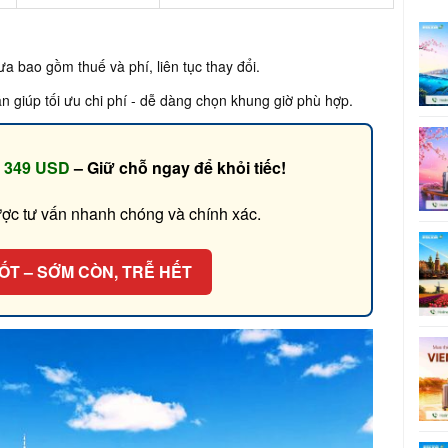
ưa bao gồm thuế và phí, liên tục thay đổi.
n giúp tối ưu chi phí - dễ dàng chọn khung giờ phù hợp.
ừ
349 USD
– Giữ chỗ ngay để khỏi tiếc!
ợc tư vấn nhanh chóng và chính xác.
TỐT – SỚM CÒN, TRỄ HẾT