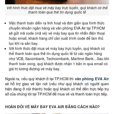
Với hình thức đặt mua vé máy bay trực tuyến, quý khách có thể
thanh toán qua thẻ tín dụng quốc tế
Việc thanh toán diễn ra linh hoạt và đơn giản qua hình thức
chuyển khoản ngân hàng và văn phòng EVA Air tại TP.HCM
sẽ gửi mã code (mã vé) vé máy bay qua tin nhắn điện thoại
hoặc email, khách hàng chỉ cần xuất trình code để làm thủ
tục khi ra sân bay.
Với hình thức đặt mua vé máy bay trực tuyến, quý khách có
thể thanh toán qua thẻ tín dụng quốc tế từ các ngân hàng
như VCB, Sacombank, Techcombank, Martime Bank…Sau khi
thanh toán xong, quý khách được nhận 1 bản in qua email có
giá trị tương đương vé máy bay.
Ngoài ra, nếu quý khách ở tại TP.HCM thì
văn phòng EVA Air
sẽ hỗ trợ giao vé tận nơi (nếu như quý khách có người quen
hiện đang ở nội thành) hoặc quý khách có thể đến trực tiếp trụ
sở của chúng tôi tại TP.HCM để mua vé và thanh toán trực tiếp.
HOÀN ĐỔI VÉ MÁY BAY EVA AIR BẰNG CÁCH NÀO?