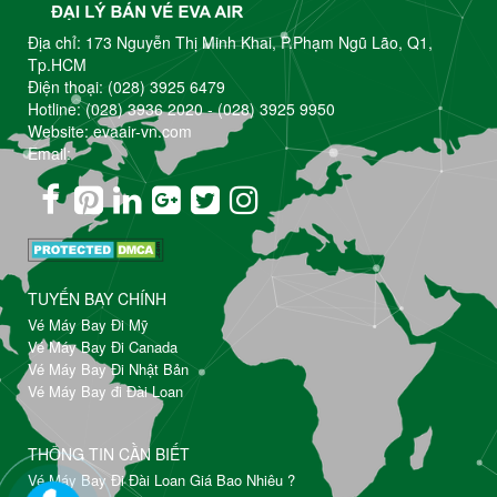
Địa chỉ: 173 Nguyễn Thị Minh Khai, P.Phạm Ngũ Lão, Q1,
Tp.HCM
Điện thoại:
(028) 3925 6479
Hotline:
(028) 3936 2020
-
(028) 3925 9950
Website: evaair-vn.com
Email:
TUYẾN BAY CHÍNH
Vé Máy Bay Đi Mỹ
Vé Máy Bay Đi Canada
Vé Máy Bay Đi Nhật Bản
Vé Máy Bay đi Đài Loan
THÔNG TIN CẦN BIẾT
Vé Máy Bay Đi Đài Loan Giá Bao Nhiêu ?