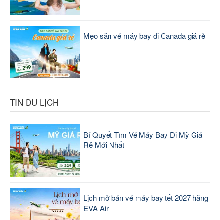
Mẹo săn vé máy bay đi Canada giá rẻ
TIN DU LỊCH
Bí Quyết Tìm Vé Máy Bay Đi Mỹ Giá
Rẻ Mới Nhất
Lịch mở bán vé máy bay tết 2027 hãng
EVA Air