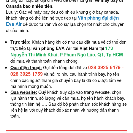
vé máy bay đi
Canada bao nhiêu tiền
.
Lưu ý; Các vé máy bay đều có nhiều khung giờ bay canada,
khách hàng có thể liên hệ trực tiếp tại
Văn phòng đại diện
Eva Air
để được tư vấn và có sự lựa chọn tốt nhất cho chuyến
đi của mình.
Trực tiếp:
Khách hàng khi có nhu cầu đặt mua vé có thể đến
trực tiếp tại
văn phòng EVA Air tại Việt Nam
tại
173
Nguyễn Thị Minh Khai, P.Phạm Ngũ Lão, Q1, Tp.HCM
để mua và thanh toán nhanh chóng.
028 3925 6479
-
Qua điện thoại:
Gọi đến tổng đài đặt vé
028 3925 1759
và nói rõ nhu cầu hành trình bay, họ tên
chính xác người tham gia chuyến bay là đã có được tấm vé
mà mình mong muốn.
Qua website:
Quý khách truy cập vào trang website, chọn
lựa hành trình, số lượng vé cần mua, họ tên hành khách bay,
thông tin liên hệ …. Sau đó bộ phận chăm sóc khách hàng sẽ
liên hệ lại với quý khách để xác nhận và hướng dẫn thanh
toán.