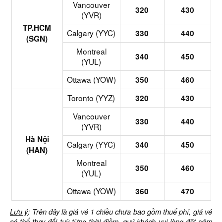
Vancouver
320
430
(YVR)
TP.HCM
Calgary (YYC)
330
440
(SGN)
Montreal
340
450
(YUL)
Ottawa (YOW)
350
460
Toronto (YYZ)
320
430
Vancouver
330
440
(YVR)
Hà Nội
Calgary (YYC)
340
450
(HAN)
Montreal
350
460
(YUL)
Ottawa (YOW)
360
470
Lưu ý
: Trên đây là giá vé 1 chiều chưa bao gồm thuế phí, giá vé
có thể thay đổi tuỳ từng thời điềm, quý khách vui lòng đặt sớm