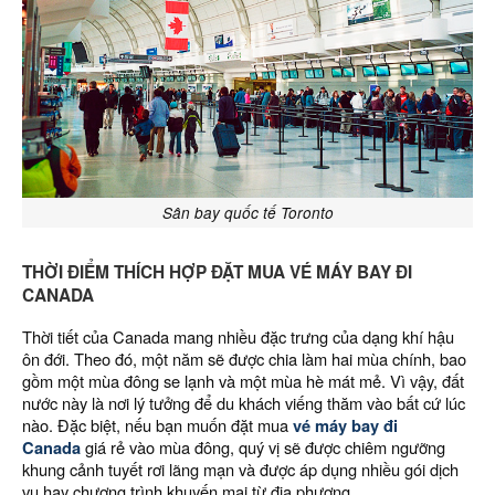
Sân bay quốc tế Toronto
THỜI ĐIỂM THÍCH HỢP ĐẶT MUA VÉ MÁY BAY ĐI
CANADA
Thời tiết của Canada mang nhiều đặc trưng của dạng khí hậu
ôn đới. Theo đó, một năm sẽ được chia làm hai mùa chính, bao
gồm một mùa đông se lạnh và một mùa hè mát mẻ. Vì vậy, đất
nước này là nơi lý tưởng để du khách viếng thăm vào bất cứ lúc
nào. Đặc biệt
,
nếu bạn muốn đặt mua
vé máy bay đi
Canada
giá rẻ vào mùa đông, quý vị sẽ được chiêm ngưỡng
khung cảnh tuyết rơi lãng mạn và được áp dụng nhiều gói dịch
vụ hay chương trình khuyến mại từ địa phương.