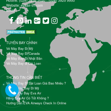
Hotline:
(028) 3936 2020
-
(028) 3925 9950
Website: evaair-vn.com
Email:
TUYẾN BAY CHÍNH
Vé Máy Bay Đi Mỹ
Vé Máy Bay Đi Canada
Vé Máy Bay Đi Nhật Bản
Vé Máy Bay đi Đài Loan
THÔNG TIN CẦN BIẾT
Vé Máy Bay Đi Đài Loan Giá Bao Nhiêu ?
Đặt Vé Máy Bay Đi Mỹ
Đổi Vé Máy Bay Eva Air
Hãng Eva Air Có Tốt Không ?
Hướng Dẫn EVA Airways Check In Online