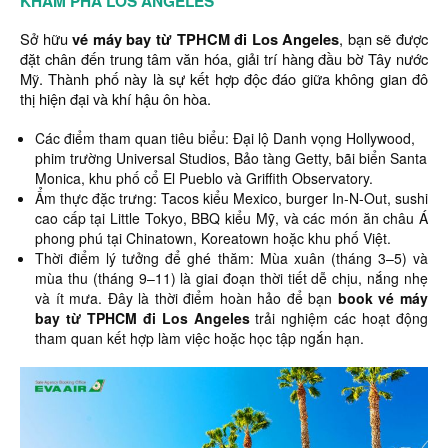
KHÁM PHÁ LOS ANGELES
Sở hữu
vé máy bay từ TPHCM đi Los Angeles
, bạn sẽ được
đặt chân đến trung tâm văn hóa, giải trí hàng đầu bờ Tây nước
Mỹ. Thành phố này là sự kết hợp độc đáo giữa không gian đô
thị hiện đại và khí hậu ôn hòa.
Các điểm tham quan tiêu biểu: Đại lộ Danh vọng Hollywood,
phim trường Universal Studios, Bảo tàng Getty, bãi biển Santa
Monica, khu phố cổ El Pueblo và Griffith Observatory.
Ẩm thực đặc trưng: Tacos kiểu Mexico, burger In-N-Out, sushi
cao cấp tại Little Tokyo, BBQ kiểu Mỹ, và các món ăn châu Á
phong phú tại Chinatown, Koreatown hoặc khu phố Việt.
Thời điểm lý tưởng để ghé thăm: Mùa xuân (tháng 3–5) và
mùa thu (tháng 9–11) là giai đoạn thời tiết dễ chịu, nắng nhẹ
và ít mưa. Đây là thời điểm hoàn hảo để bạn
book
vé máy
bay từ TPHCM đi Los Angeles
trải nghiệm các hoạt động
tham quan kết hợp làm việc hoặc học tập ngắn hạn.