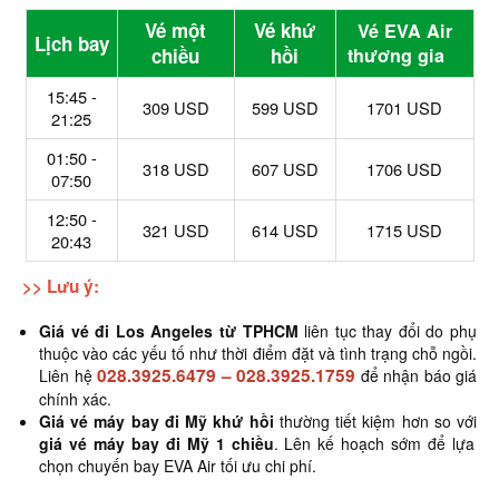
Vé một
Vé khứ
Vé EVA Air
Lịch bay
chiều
hồi
thương gia
15:45 -
309 USD
599 USD
1701 USD
21:25
01:50 -
318 USD
607 USD
1706 USD
07:50
12:50 -
321 USD
614 USD
1715 USD
20:43
>> Lưu ý:
Giá vé đi Los Angeles từ TPHCM
liên tục thay đổi do phụ
thuộc vào các yếu tố như thời điểm đặt và tình trạng chỗ ngồi.
028.3925.6479
–
028.3925.1759
Liên hệ
để nhận báo giá
chính xác.
Giá vé máy bay đi Mỹ khứ hồi
thường tiết kiệm hơn so với
giá vé máy bay đi Mỹ 1 chiều
. Lên kế hoạch sớm để lựa
chọn chuyến bay EVA Air tối ưu chi phí.