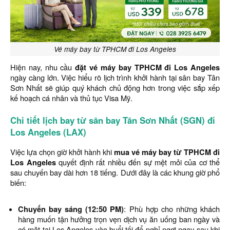
Vé máy bay từ TPHCM đi Los Angeles
Hiện nay, nhu cầu
đặt
vé máy bay TPHCM đi Los Angeles
ngày càng lớn. Việc hiểu rõ lịch trình khởi hành tại sân bay Tân
Sơn Nhất sẽ giúp quý khách chủ động hơn trong việc sắp xếp
kế hoạch cá nhân và thủ tục Visa Mỹ.
Chi tiết lịch bay từ sân bay Tân Sơn Nhất (SGN) đi
Los Angeles (LAX)
Việc lựa chọn giờ khởi hành khi
mua vé máy bay từ TPHCM đi
Los Angeles
quyết định rất nhiều đến sự mệt mỏi của cơ thể
sau chuyến bay dài hơn 18 tiếng. Dưới đây là các khung giờ phổ
biến:
Chuyến bay sáng (12:50 PM)
: Phù hợp cho những khách
hàng muốn tận hưởng trọn vẹn dịch vụ ăn uống ban ngày và
có mặt tại Los Angeles vào buổi tối để nghỉ ngơi ngay sau khi