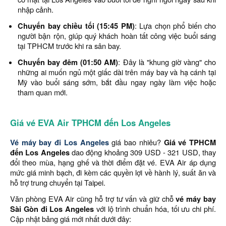
nhập cảnh.
Chuyến bay chiều tối (15:45 PM)
: Lựa chọn phổ biến cho
người bận rộn, giúp quý khách hoàn tất công việc buổi sáng
tại TPHCM trước khi ra sân bay.
Chuyến bay đêm (01:50 AM)
: Đây là "khung giờ vàng" cho
những ai muốn ngủ một giấc dài trên máy bay và hạ cánh tại
Mỹ vào buổi sáng sớm, bắt đầu ngay ngày làm việc hoặc
tham quan mới.
Giá vé EVA Air TPHCM đến Los Angeles
Vé máy bay đi Los Angeles
giá bao nhiêu?
Giá vé TPHCM
đến Los Angeles
dao động khoảng 309 USD - 321 USD, thay
đổi theo mùa, hạng ghế và thời điểm đặt vé. EVA Air áp dụng
mức giá minh bạch, đi kèm các quyền lợi về hành lý, suất ăn và
hỗ trợ trung chuyển tại Taipei.
Văn phòng EVA Air cũng hỗ trợ tư vấn và giữ chỗ
vé máy bay
Sài Gòn đi Los Angeles
với lộ trình chuẩn hóa, tối ưu chi phí.
Cập nhật bảng giá mới nhất dưới đây: