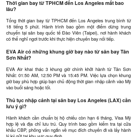
Thời gian bay từ TPHCM đến Los Angeles mất bao
lâu?
Tổng thời gian bay từ TPHCM đến Los Angeles trung bình từ
18 tiếng 5 phút. Hành trình bao gồm một điểm dừng trung
chuyển tại sân bay quốc tế Đào Viên (Taipei), nơi hành khách
có thể nghỉ ngơi trước khi thực hiện chuyến bay nối tiếp.
EVA Air có những khung giờ bay nào từ sân bay Tân
Sơn Nhất?
EVA Air khai thác 3 khung giờ chính khởi hành từ Tân Sơn
Nhất: 01:50 AM, 12:50 PM và 15:45 PM. Việc lựa chọn khung
giờ bay phù hợp giúp bạn chủ động thời gian nhập cảnh vào Mỹ
vào buổi sáng hoặc tối.
Thủ tục nhập cảnh tại sân bay Los Angeles (LAX) cần
lưu ý gì?
Hành khách cần chuẩn bị hộ chiếu còn hạn 6 tháng, Visa Mỹ
hợp lệ và địa chỉ lưu trú. Quy trình bao gồm kiểm tra tại cửa
khẩu CBP, phỏng vấn ngắn về mục đích chuyến đi và lấy hành
lý ký gửi tại khu vực quy định.