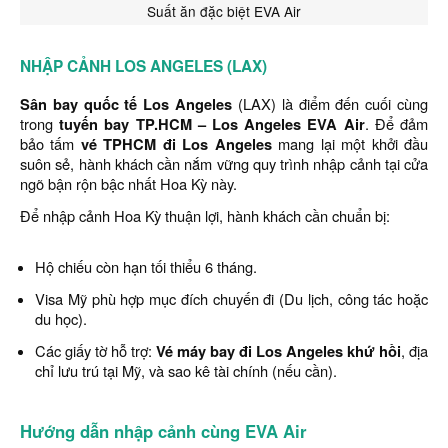
Suất ăn đặc biệt EVA Air
NHẬP CẢNH LOS ANGELES (LAX)
Sân bay quốc tế Los Angeles
(LAX) là điểm đến cuối cùng
trong
tuyến bay TP.HCM – Los Angeles EVA Air
. Để đảm
bảo tấm
vé TPHCM đi Los Angeles
mang lại một khởi đầu
suôn sẻ, hành khách cần nắm vững quy trình nhập cảnh tại cửa
ngõ bận rộn bậc nhất Hoa Kỳ này.
Để nhập cảnh Hoa Kỳ thuận lợi, hành khách cần chuẩn bị:
Hộ chiếu còn hạn tối thiểu 6 tháng.
Visa Mỹ phù hợp mục đích chuyến đi (Du lịch, công tác hoặc
du học).
Các giấy tờ hỗ trợ:
Vé máy bay đi Los Angeles khứ hồi
, địa
chỉ lưu trú tại Mỹ, và sao kê tài chính (nếu cần).
Hướng dẫn nhập cảnh cùng EVA Air