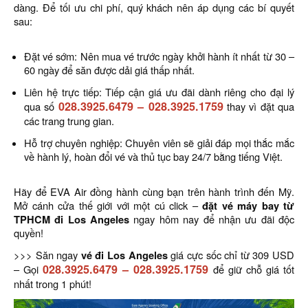
dàng. Để tối ưu chi phí, quý khách nên áp dụng các bí quyết
sau:
Đặt vé sớm: Nên mua vé trước ngày khởi hành ít nhất từ 30 –
60 ngày để săn được dải giá thấp nhất.
Liên hệ trực tiếp: Tiếp cận giá ưu đãi dành riêng cho đại lý
028.3925.6479
–
028.3925.1759
qua số
thay vì đặt qua
các trang trung gian.
Hỗ trợ chuyên nghiệp: Chuyên viên sẽ giải đáp mọi thắc mắc
về hành lý, hoàn đổi vé và thủ tục bay 24/7 bằng tiếng Việt.
Hãy để EVA Air đồng hành cùng bạn trên hành trình đến Mỹ.
Mở cánh cửa thế giới với một cú click –
đặt vé máy bay từ
TPHCM đi Los Angeles
ngay hôm nay để nhận ưu đãi độc
quyền!
>>> Săn ngay
vé đi Los Angeles
giá cực sốc chỉ từ 309 USD
028.3925.6479
–
028.3925.1759
– Gọi
để giữ chỗ giá tốt
nhất trong 1 phút!