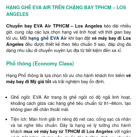
HẠNG GHẾ EVA AIR
TRÊN CHẶNG BAY TPHCM – LOS
ANGELES
Chuyến bay EVA Air TPHCM – Los Angeles
kéo dài nhiều
giờ. cung cấp các lựa chọn hạng vé linh hoạt với thời gian bay
tối ưu. Mỗi
hạng ghế EVA Air
khi bạn đặt
vé máy bay đi Los
Angeles
đều được thiết kế theo tiêu chuẩn 5 sao, đáp ứng đa
dạng nhu cầu di chuyển xuyên lục địa từ tiết kiệm đến xa xỉ.
Phổ thông (Economy Class)
Hạng Phổ thông là lựa chọn tối ưu cho hành khách tìm kiếm
vé
máy bay đi Mỹ giá tốt
và trải nghiệm bay ổn định.
Ghế ngồi: EVA Air trang bị ghế ngồi có độ ngả linh hoạt,
khoảng cách giữa các hàng ghế tiêu chuẩn từ 81–86cm, tạo
không gian để chân thoải mái.
Tiện ích: Màn hình giải trí riêng độ nét cao, cổng sạc cá nhân
và tai nghe tiêu chuẩn. Đây là hạng vé lý tưởng cho hành
khách
mua vé máy bay từ TPHCM đi Los Angeles
với ngân