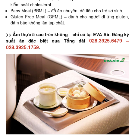
kiểm soát cholesterol.
Baby Meal (BBML) – đồ ăn nhuyễn, dễ tiêu cho trẻ sơ sinh.
Gluten Free Meal (GFML) – dành cho người dị ứng gluten,
đảm bảo không lẫn tạp chất.
>> Ẩm thực 5 sao trên không – chỉ có tại EVA Air. Đăng ký
028.3925.6479
–
suất ăn đặc biệt qua Tổng đài
028.3925.1759
.