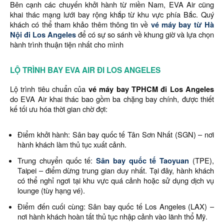
Bên cạnh các chuyến khởi hành từ miền Nam, EVA Air cũng
khai thác mạng lưới bay rộng khắp từ khu vực phía Bắc. Quý
khách có thể tham khảo thêm thông tin về
vé máy bay từ Hà
Nội đi Los Angeles
để có sự so sánh về khung giờ và lựa chọn
hành trình thuận tiện nhất cho mình
LỘ TRÌNH BAY EVA AIR ĐI LOS ANGELES
Lộ trình tiêu chuẩn của
vé máy bay TPHCM đi Los Angeles
do EVA Air khai thác bao gồm ba chặng bay chính, được thiết
kế tối ưu hóa thời gian chờ đợi:
Điểm khởi hành: Sân bay quốc tế Tân Sơn Nhất (SGN) – nơi
hành khách làm thủ tục xuất cảnh.
Trung chuyển quốc tế:
Sân bay quốc tế Taoyuan
(TPE),
Taipei – điểm dừng trung gian duy nhất. Tại đây, hành khách
có thể nghỉ ngơi tại khu vực quá cảnh hoặc sử dụng dịch vụ
lounge (tùy hạng vé).
Điểm đến cuối cùng: Sân bay quốc tế Los Angeles (LAX) –
nơi hành khách hoàn tất thủ tục nhập cảnh vào lãnh thổ Mỹ.