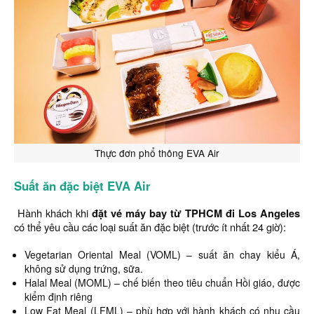
Thực đơn phổ thông EVA Air
Suất ăn đặc biệt EVA Air
Hành khách khi
đặt vé máy bay từ TPHCM đi Los Angeles
có thể yêu cầu các loại suất ăn đặc biệt (trước ít nhất 24 giờ):
Vegetarian Oriental Meal (VOML) – suất ăn chay kiểu Á,
không sử dụng trứng, sữa.
Halal Meal (MOML) – chế biến theo tiêu chuẩn Hồi giáo, được
kiểm định riêng
Low Fat Meal (LFML) – phù hợp với hành khách có nhu cầu