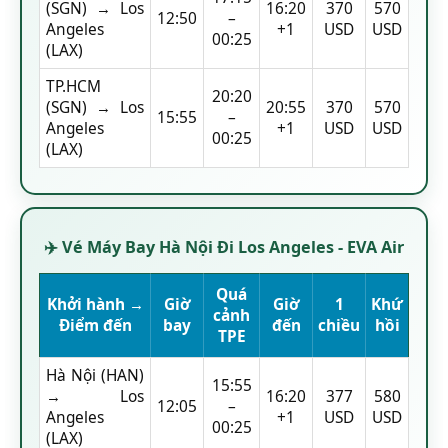
(SGN) → Los
16:20
370
570
12:50
–
Angeles
+1
USD
USD
00:25
(LAX)
TP.HCM
20:20
(SGN) → Los
20:55
370
570
15:55
–
Angeles
+1
USD
USD
00:25
(LAX)
✈️ Vé Máy Bay Hà Nội Đi Los Angeles - EVA Air
Quá
Khởi hành →
Giờ
Giờ
1
Khứ
cảnh
Điểm đến
bay
đến
chiều
hồi
TPE
Hà Nội (HAN)
15:55
→ Los
16:20
377
580
12:05
–
Angeles
+1
USD
USD
00:25
(LAX)