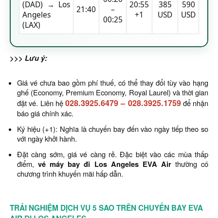
(DAD) → Los
20:55
385
590
21:40
–
Angeles
+1
USD
USD
00:25
(LAX)
>>> Lưu ý:
Giá vé chưa bao gồm phí thuế, có thể thay đổi tùy vào hạng
ghế (Economy, Premium Economy, Royal Laurel) và thời gian
028.3925.6479
–
028.3925.1759
đặt vé. Liên hệ
để nhận
báo giá chính xác.
Ký hiệu (+1): Nghĩa là chuyến bay đến vào ngày tiếp theo so
với ngày khởi hành.
Đặt càng sớm, giá vé càng rẻ. Đặc biệt vào các mùa thấp
điểm,
vé máy bay đi Los Angeles EVA Air
thường có
chương trình khuyến mãi hấp dẫn.
TRẢI NGHIỆM DỊCH VỤ 5 SAO TRÊN CHUYẾN BAY EVA