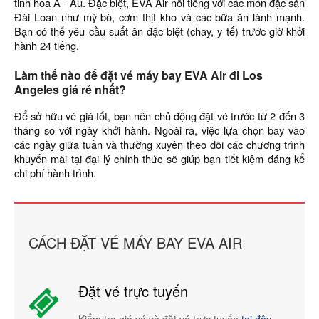
tinh hoa Á - Âu. Đặc biệt, EVA Air nổi tiếng với các món đặc sản
Đài Loan như mỳ bò, cơm thịt kho và các bữa ăn lành mạnh.
Bạn có thể yêu cầu suất ăn đặc biệt (chay, y tế) trước giờ khởi
hành 24 tiếng.
Làm thế nào để đặt vé máy bay EVA Air đi Los
Angeles giá rẻ nhất?
Để sở hữu vé giá tốt, bạn nên chủ động đặt vé trước từ 2 đến 3
tháng so với ngày khởi hành. Ngoài ra, việc lựa chọn bay vào
các ngày giữa tuần và thường xuyên theo dõi các chương trình
khuyến mãi tại đại lý chính thức sẽ giúp bạn tiết kiệm đáng kể
chi phí hành trình.
CÁCH ĐẶT VÉ MÁY BAY EVA AIR
Đặt vé trực tuyến
Kiểm tra giá vé và đặt vé trực tuyến
tại đây