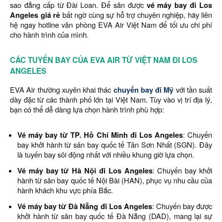
sao đẳng cấp từ Đài Loan. Để săn được
vé máy bay đi Los
Angeles giá rẻ
bất ngờ cùng sự hỗ trợ chuyên nghiệp, hãy liên
hệ ngay hotline văn phòng EVA Air Việt Nam để tối ưu chi phí
cho hành trình của mình.
CÁC TUYẾN BAY CỦA EVA AIR TỪ VIỆT NAM ĐI LOS
ANGELES
EVA Air thường xuyên khai thác
chuyến bay đi Mỹ
với tần suất
dày đặc từ các thành phố lớn tại Việt Nam. Tùy vào vị trí địa lý,
bạn có thể dễ dàng lựa chọn hành trình phù hợp:
Vé máy bay từ TP. Hồ Chí Minh đi Los Angeles
: Chuyến
bay khởi hành từ sân bay quốc tế Tân Sơn Nhất (SGN). Đây
là tuyến bay sôi động nhất với nhiều khung giờ lựa chọn.
Vé máy bay từ Hà Nội đi Los Angeles
: Chuyến bay khởi
hành từ sân bay quốc tế Nội Bài (HAN), phục vụ nhu cầu của
hành khách khu vực phía Bắc.
Vé máy bay từ Đà Nẵng đi Los Angeles
: Chuyến bay được
khởi hành từ sân bay quốc tế Đà Nẵng (DAD), mang lại sự