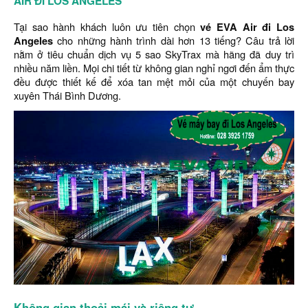
AIR ĐI LOS ANGELES
Tại sao hành khách luôn ưu tiên chọn
vé EVA Air đi Los
Angeles
cho những hành trình dài hơn 13 tiếng? Câu trả lời
nằm ở tiêu chuẩn dịch vụ 5 sao SkyTrax mà hãng đã duy trì
nhiều năm liền. Mọi chi tiết từ không gian nghỉ ngơi đến ẩm thực
đều được thiết kế để xóa tan mệt mỏi của một chuyến bay
xuyên Thái Bình Dương.
Không gian thoải mái và riêng tư