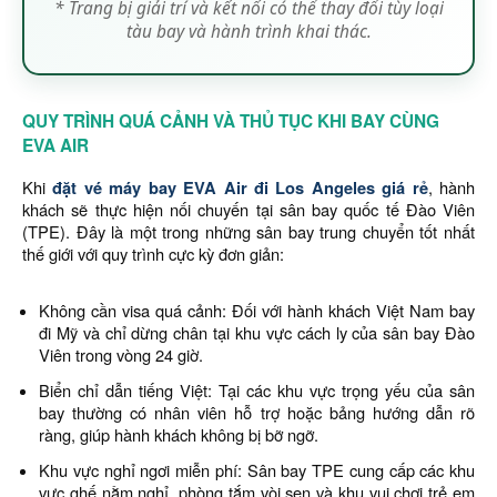
* Trang bị giải trí và kết nối có thể thay đổi tùy loại
tàu bay và hành trình khai thác.
QUY TRÌNH QUÁ CẢNH VÀ THỦ TỤC KHI BAY CÙNG
EVA AIR
Khi
đặt vé máy bay EVA Air đi Los Angeles giá rẻ
, hành
khách sẽ thực hiện nối chuyến tại sân bay quốc tế Đào Viên
(TPE). Đây là một trong những sân bay trung chuyển tốt nhất
thế giới với quy trình cực kỳ đơn giản:
Không cần visa quá cảnh: Đối với hành khách Việt Nam bay
đi Mỹ và chỉ dừng chân tại khu vực cách ly của sân bay Đào
Viên trong vòng 24 giờ.
Biển chỉ dẫn tiếng Việt: Tại các khu vực trọng yếu của sân
bay thường có nhân viên hỗ trợ hoặc bảng hướng dẫn rõ
ràng, giúp hành khách không bị bỡ ngỡ.
Khu vực nghỉ ngơi miễn phí: Sân bay TPE cung cấp các khu
vực ghế nằm nghỉ, phòng tắm vòi sen và khu vui chơi trẻ em