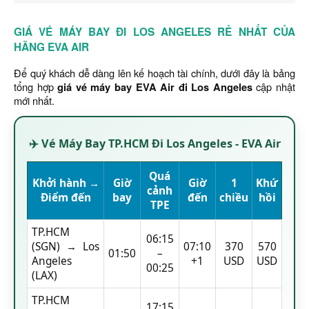
GIÁ VÉ MÁY BAY ĐI LOS ANGELES RẺ NHẤT CỦA
HÃNG EVA AIR
Để quý khách dễ dàng lên kế hoạch tài chính, dưới đây là bảng
tổng hợp
giá vé máy bay EVA Air đi Los Angeles
cập nhật
mới nhất.
✈️ Vé Máy Bay TP.HCM Đi Los Angeles - EVA Air
Quá
Khởi hành →
Giờ
Giờ
1
Khứ
cảnh
Điểm đến
bay
đến
chiều
hồi
TPE
TP.HCM
06:15
(SGN) → Los
07:10
370
570
01:50
–
Angeles
+1
USD
USD
00:25
(LAX)
TP.HCM
17:15