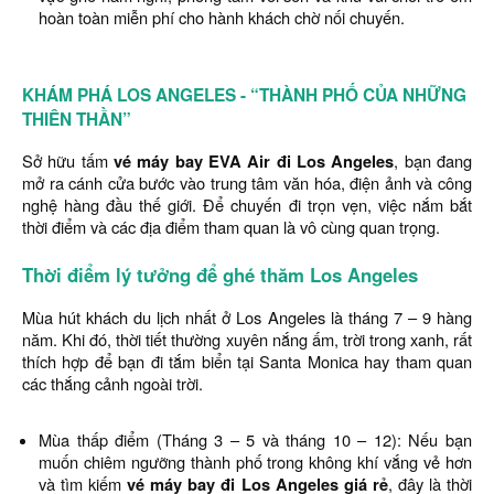
hoàn toàn miễn phí cho hành khách chờ nối chuyến.
KHÁM PHÁ LOS ANGELES - “THÀNH PHỐ CỦA NHỮNG
THIÊN THẦN”
Sở hữu tấm
vé máy bay EVA Air đi Los Angeles
, bạn đang
mở ra cánh cửa bước vào trung tâm văn hóa, điện ảnh và công
nghệ hàng đầu thế giới. Để chuyến đi trọn vẹn, việc nắm bắt
thời điểm và các địa điểm tham quan là vô cùng quan trọng.
Thời điểm lý tưởng để ghé thăm Los Angeles
Mùa hút khách du lịch nhất ở Los Angeles là tháng 7 – 9 hàng
năm. Khi đó, thời tiết thường xuyên nắng ấm, trời trong xanh, rất
thích hợp để bạn đi tắm biển tại Santa Monica hay tham quan
các thắng cảnh ngoài trời.
Mùa thấp điểm (Tháng 3 – 5 và tháng 10 – 12): Nếu bạn
muốn chiêm ngưỡng thành phố trong không khí vắng vẻ hơn
và tìm kiếm
vé máy bay đi Los Angeles giá rẻ
, đây là thời