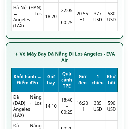
Hà Nội (HAN)
22:05
→ Los
20:55
377
580
18:20
–
Angeles
+1
USD
USD
00:25
(LAX)
✈️ Vé Máy Bay Đà Nẵng Đi Los Angeles - EVA
Air
Quá
Khởi hành →
Giờ
Giờ
1
Khứ
cảnh
Điểm đến
bay
đến
chiều
hồi
TPE
Đà Nẵng
18:40
(DAD) → Los
16:20
385
590
14:10
–
Angeles
+1
USD
USD
00:25
(LAX)
Đà Nẵng
00:20