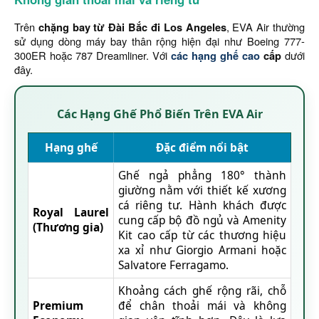
Trên
chặng bay từ Đài Bắc đi Los Angeles
, EVA Air thường
sử dụng dòng máy bay thân rộng hiện đại như Boeing 777-
300ER hoặc 787 Dreamliner. Với
các hạng ghế cao
cấp
dưới
đây.
Các Hạng Ghế Phổ Biến Trên EVA Air
Hạng ghế
Đặc điểm nổi bật
Ghế ngả phẳng 180° thành
giường nằm với thiết kế xương
cá riêng tư. Hành khách được
Royal Laurel
cung cấp bộ đồ ngủ và Amenity
(Thương gia)
Kit cao cấp từ các thương hiệu
xa xỉ như Giorgio Armani hoặc
Salvatore Ferragamo.
Khoảng cách ghế rộng rãi, chỗ
Premium
để chân thoải mái và không