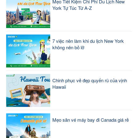
Mẹo Tiết Kiệm Chi Phí Du Lịch New
York Tự Túc Từ A-Z
7 việc nên làm khi du lịch New York
không nên bỏ lỡ
Chinh phục vẻ đẹp quyến rũ của vịnh
Hawaii
Mẹo săn vé máy bay đi Canada giá rẻ