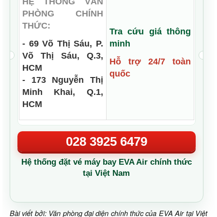
HỆ THỐNG VĂN
PHÒNG CHÍNH
THỨC:
Tra cứu giá thông
- 69 Võ Thị Sáu, P.
minh
Võ Thị Sáu, Q.3,
Hỗ trợ 24/7 toàn
HCM
quốc
- 173 Nguyễn Thị
Minh Khai, Q.1,
HCM
028 3925 6479
Hệ thống đặt vé máy bay EVA Air chính thức
tại Việt Nam
Bài viết bởi: Văn phòng đại diện chính thức của EVA Air tại Việt