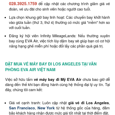
028.3925.1759
để cập nhật các chương trình giảm giá vé
đoàn, vé ưu đãi cho sinh viên hoặc người cao tuổi.
Lựa chọn khung giờ bay linh hoạt: Các chuyến bay khởi hành
vào giữa tuần (thứ 3, thứ 4) thường có mức giá "mềm" hơn so
với cuối tuần.
Đăng ký hội viên Infinity MileageLands: Nếu thường xuyên
bay cùng EVA Air, việc tích lũy dặm bay sẽ giúp bạn có cơ hội
nâng hạng ghế miễn phí hoặc đổi lấy các phần quà giá trị.
ĐẶT MUA VÉ MÁY BAY ĐI LOS ANGELES TẠI VĂN
PHÒNG EVA AIR VIỆT NAM
Việc sở hữu tấm
vé máy bay đi Mỹ EVA Air
chưa bao giờ dễ
dàng đến thế khi bạn đồng hành cùng hệ thống đại lý uy tín. Tại
đây, chúng tôi cam kết:
Giá vé cạnh tranh: Luôn cập nhật
giá vé đi Los Angeles
,
San Francisco
,
New York
từ hệ thống gốc của hãng, đảm
bảo khách hàng nhận được mức giá tốt nhất tại thời điểm đặt.