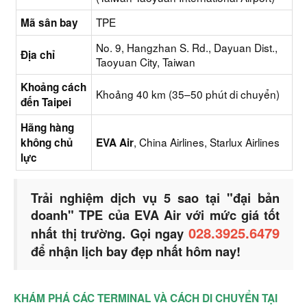
TPE
Mã sân bay
No. 9, Hangzhan S. Rd., Dayuan Dist.,
Địa chỉ
Taoyuan City, Taiwan
Khoảng cách
Khoảng 40 km (35–50 phút di chuyển)
đến Taipei
Hãng hàng
, China Airlines, Starlux Airlines
không chủ
EVA Air
lực
Trải nghiệm dịch vụ 5 sao tại "đại bản
doanh" TPE của EVA Air với mức giá tốt
028.3925.6479
nhất thị trường. Gọi ngay
để nhận lịch bay đẹp nhất hôm nay!
KHÁM PHÁ CÁC TERMINAL VÀ CÁCH DI CHUYỂN TẠI