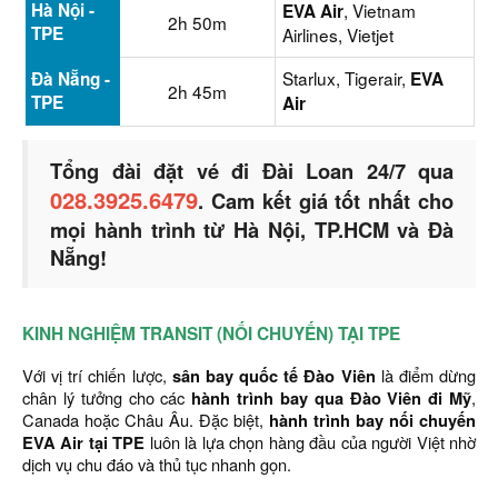
Hà Nội -
, Vietnam
EVA Air
2h 50m
TPE
Airlines, Vietjet
Starlux, Tigerair,
Đà Nẵng -
EVA
2h 45m
TPE
Air
Tổng đài đặt vé đi Đài Loan 24/7 qua
028.3925.6479
. Cam kết giá tốt nhất cho
mọi hành trình từ Hà Nội, TP.HCM và Đà
Nẵng!
KINH NGHIỆM TRANSIT (NỐI CHUYẾN) TẠI TPE
Với vị trí chiến lược,
sân bay quốc tế Đào Viên
là điểm dừng
chân lý tưởng cho các
hành trình bay qua Đào Viên đi Mỹ
,
Canada hoặc Châu Âu. Đặc biệt,
hành trình bay nối chuyến
EVA Air tại TPE
luôn là lựa chọn hàng đầu của người Việt nhờ
dịch vụ chu đáo và thủ tục nhanh gọn.