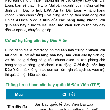
Nếu bạn đang tìm kiếm thông tin về các chuyến bay đến Đài
Loan, bạn sẽ thấy TPE là "đại bản doanh" của những cái tên
đình đám. Đây là
hub EVA Air tại Đài Loan
– hãng hàng
không 5 sao danh tiếng – và cũng là trung tâm hoạt động của
China Airlines. Việc là
hub của các hãng hàng không lớn
giúp
sân bay quốc tế Đài Bắc Đào Viên
luôn có lịch bay dày
đặc và dịch vụ chuyên nghiệp.
Cơ sở hạ tầng sân bay Đào Viên
Được đánh giá là một trong những
sân bay trung chuyển lớn
tại châu Á
,
cơ sở hạ tầng sân bay Đào Viên
cực kỳ hiện đại
với hệ thống đường băng tiêu chuẩn quốc tế, các phòng chờ
hạng sang và công nghệ check-in tự động.
Giới thiệu sân bay
Đào Viên
mà không nhắc đến sự tiện nghi và sạch sẽ vượt trội
thì quả là một thiếu sót lớn.
Thông tin cơ bản sân bay quốc tế Đào Viên (TPE)
Mục
Chi tiết
Sân bay quốc tế Đào Viên Đài Loan
Tên đầy đủ
(Taiwan Taoyuan International Airport)