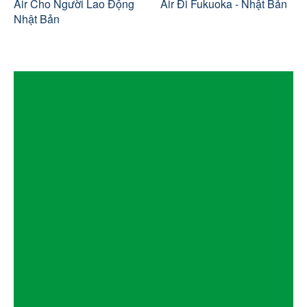
Air Cho Người Lao Động
Air Đi Fukuoka - Nhật Bản
Nhật Bản