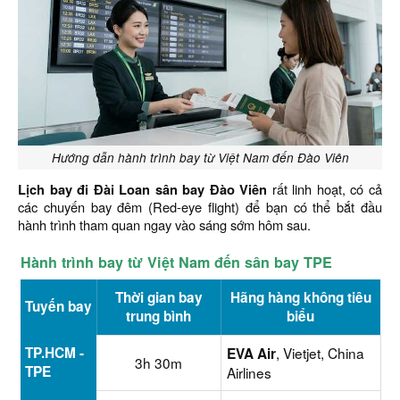
Hướng dẫn hành trình bay từ Việt Nam đến Đào Viên
Lịch bay đi Đài Loan sân bay Đào Viên
rất linh hoạt, có cả
các chuyến bay đêm (Red-eye flight) để bạn có thể bắt đầu
hành trình tham quan ngay vào sáng sớm hôm sau.
Hành trình bay từ Việt Nam đến sân bay TPE
Thời gian bay
Hãng hàng không tiêu
Tuyến bay
trung bình
biểu
TP.HCM -
, Vietjet, China
EVA Air
3h 30m
TPE
Airlines