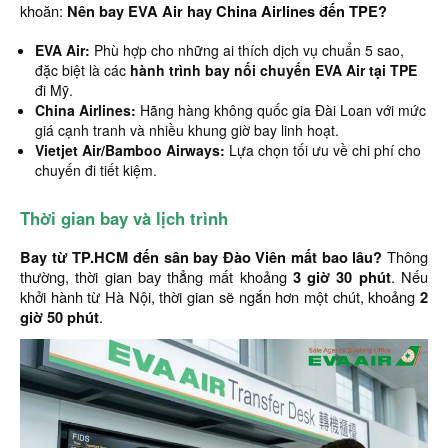
khoăn:
Nên bay EVA Air hay China Airlines đến TPE?
EVA Air:
Phù hợp cho những ai thích dịch vụ chuẩn 5 sao,
đặc biệt là các
hành trình bay nối chuyến EVA Air tại TPE
đi Mỹ.
China Airlines:
Hãng hàng không quốc gia Đài Loan với mức
giá cạnh tranh và nhiều khung giờ bay linh hoạt.
Vietjet Air/Bamboo Airways:
Lựa chọn tối ưu về chi phí cho
chuyến đi tiết kiệm.
Thời gian bay và lịch trình
Bay từ TP.HCM đến sân bay Đào Viên mất bao lâu?
Thông
thường, thời gian bay thẳng mất khoảng
3 giờ 30 phút
. Nếu
khởi hành từ Hà Nội, thời gian sẽ ngắn hơn một chút, khoảng
2
giờ 50 phút
.