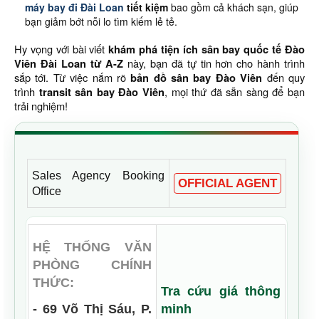
máy bay đi Đài Loan
tiết kiệm
bao gồm cả khách sạn, giúp
bạn giảm bớt nỗi lo tìm kiếm lẻ tẻ.
Hy vọng với bài viết
khám phá tiện ích sân bay quốc tế Đào
Viên Đài Loan từ A-Z
này, bạn đã tự tin hơn cho hành trình
sắp tới. Từ việc nắm rõ
bản đồ sân bay Đào Viên
đến quy
trình
transit sân bay Đào Viên
, mọi thứ đã sẵn sàng để bạn
trải nghiệm!
Sales Agency Booking
OFFICIAL AGENT
Office
HỆ THỐNG VĂN
PHÒNG CHÍNH
THỨC:
Tra cứu giá thông
- 69 Võ Thị Sáu, P.
minh