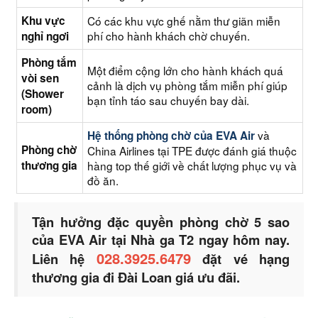
Khu vực
Có các khu vực ghế nằm thư giãn miễn
phí cho hành khách chờ chuyến.
nghỉ ngơi
Phòng tắm
Một điểm cộng lớn cho hành khách quá
vòi sen
cảnh là dịch vụ phòng tắm miễn phí giúp
(Shower
bạn tỉnh táo sau chuyến bay dài.
room)
và
Hệ thống phòng chờ của EVA Air
Phòng chờ
China Airlines tại TPE được đánh giá thuộc
thương gia
hàng top thế giới về chất lượng phục vụ và
đồ ăn.
Tận hưởng đặc quyền phòng chờ 5 sao
của EVA Air tại Nhà ga T2 ngay hôm nay.
028.3925.6479
Liên hệ
đặt vé hạng
thương gia đi Đài Loan giá ưu đãi.