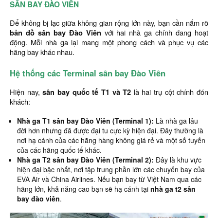
SÂN BAY ĐÀO VIÊN
Để không bị lạc giữa không gian rộng lớn này, bạn cần nắm rõ
bản đồ sân bay Đào Viên
với hai nhà ga chính đang hoạt
động. Mỗi nhà ga lại mang một phong cách và phục vụ các
hãng bay khác nhau.
Hệ thống các Terminal sân bay Đào Viên
Hiện nay,
sân bay quốc tế T1 và T2
là hai trụ cột chính đón
khách:
Nhà ga T1 sân bay Đào Viên (Terminal 1):
Là nhà ga lâu
đời hơn nhưng đã được đại tu cực kỳ hiện đại. Đây thường là
nơi hạ cánh của các hãng hàng không giá rẻ và một số tuyến
của các hãng quốc tế khác.
Nhà ga T2 sân bay Đào Viên (Terminal 2):
Đây là khu vực
hiện đại bậc nhất, nơi tập trung phần lớn các chuyến bay của
EVA Air và China Airlines. Nếu bạn bay từ Việt Nam qua các
hãng lớn, khả năng cao bạn sẽ hạ cánh tại
nhà ga t2 sân
bay đào viên
.