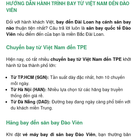
HƯỚNG DẪN HÀNH TRÌNH BAY TỪ VIỆT NAM ĐẾN ĐÀO
VIÊN
Đối với hành khách Việt,
bay đến Đài Loan hạ cánh sân bay
nào
thuận tiện nhất? Câu trả lời luôn là
sân bay quốc tế Đào
Viên
nếu điểm đến của bạn là miền Bắc Đài Loan.
Chuyến bay từ Việt Nam đến TPE
Hiện nay, có rất nhiều
chuyến bay từ Việt Nam đến TPE
khởi
hành từ ba thành phố lớn:
Từ TP.HCM (SGN):
Tần suất dày đặc nhất, hơn 10 chuyến
mỗi ngày.
Từ Hà Nội (HAN):
Nhiều lựa chọn từ các hãng bay truyền
thống đến giá rẻ.
Từ Đà Nẵng (DAD):
Đường bay đang ngày càng phổ biến với
du khách miền Trung.
Hãng bay đến sân bay Đào Viên
Khi đặt
vé máy bay đi sân bay Đào Viên
, bạn thường băn