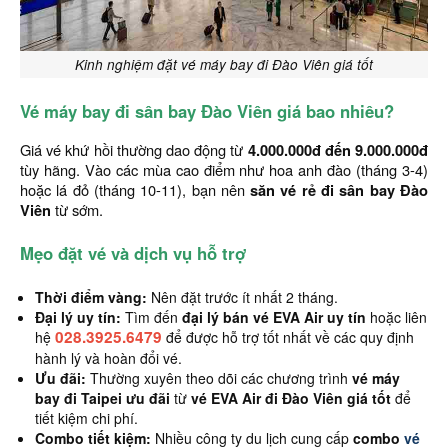
Kinh nghiệm đặt vé máy bay đi Đào Viên giá tốt
Vé máy bay đi sân bay Đào Viên giá bao nhiêu?
Giá vé khứ hồi thường dao động từ
4.000.000đ đến 9.000.000đ
tùy hãng. Vào các mùa cao điểm như hoa anh đào (tháng 3-4)
hoặc lá đỏ (tháng 10-11), bạn nên
săn vé rẻ đi sân bay Đào
Viên
từ sớm.
Mẹo đặt vé và dịch vụ hỗ trợ
Thời điểm vàng:
Nên đặt trước ít nhất 2 tháng.
Đại lý uy tín:
Tìm đến
đại lý bán vé EVA Air uy tín
hoặc liên
028.3925.6479
hệ
để được hỗ trợ tốt nhất về các quy định
hành lý và hoàn đổi vé.
Ưu đãi:
Thường xuyên theo dõi các chương trình
vé máy
bay đi Taipei ưu đãi
từ
vé EVA Air đi Đào Viên giá tốt
để
tiết kiệm chi phí.
Combo tiết kiệm:
Nhiều công ty du lịch cung cấp
combo
vé