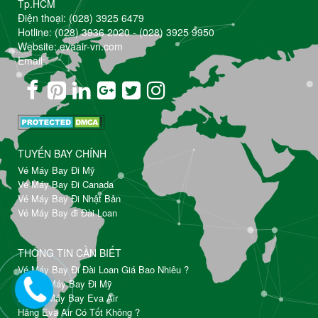
Tp.HCM
Điện thoại:
(028) 3925 6479
Hotline:
(028) 3936 2020
-
(028) 3925 9950
Website: evaair-vn.com
Email:
TUYẾN BAY CHÍNH
Vé Máy Bay Đi Mỹ
Vé Máy Bay Đi Canada
Vé Máy Bay Đi Nhật Bản
Vé Máy Bay đi Đài Loan
THÔNG TIN CẦN BIẾT
Vé Máy Bay Đi Đài Loan Giá Bao Nhiêu ?
Đặt Vé Máy Bay Đi Mỹ
Đổi Vé Máy Bay Eva Air
Hãng Eva Air Có Tốt Không ?