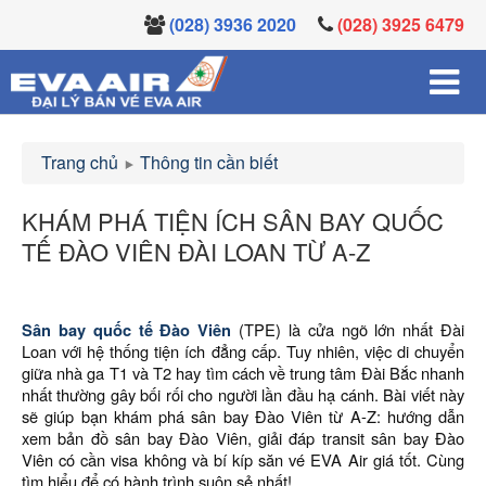
(028) 3936 2020
(028) 3925 6479
Trang chủ
Thông tin cần biết
KHÁM PHÁ TIỆN ÍCH SÂN BAY QUỐC
TẾ ĐÀO VIÊN ĐÀI LOAN TỪ A-Z
Sân bay quốc tế Đào Viên
(TPE) là cửa ngõ lớn nhất Đài
Loan với hệ thống tiện ích đẳng cấp. Tuy nhiên, việc di chuyển
giữa nhà ga T1 và T2 hay tìm cách về trung tâm Đài Bắc nhanh
nhất thường gây bối rối cho người lần đầu hạ cánh. Bài viết này
sẽ giúp bạn khám phá sân bay Đào Viên từ A-Z: hướng dẫn
xem bản đồ sân bay Đào Viên, giải đáp transit sân bay Đào
Viên có cần visa không và bí kíp săn vé EVA Air giá tốt. Cùng
tìm hiểu để có hành trình suôn sẻ nhất!