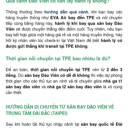
Quá cảnh Đào Viên có cần lấy hành lý không?
Thông thường theo
hướng dẫn quá cảnh
, khi bạn bay các
hãng truyền thống như
EVA Air bay đến TPE
và nối chuyến
tiếp cũng bằng hãng này,
hành lý khi bay qua sân bay Đào
Viên
sẽ được chuyển thẳng đến điểm cuối. Tuy nhiên, nếu bạn
bay kết hợp giữa một hãng giá rẻ và một hãng truyền thống, hãy
hỏi kỹ nhân viên lúc check-in tại Việt Nam để biết
hành lý có
được gửi thẳng khi transit tại TPE không
.
Thời gian nối chuyến tại TPE bao nhiêu là đủ?
Để an toàn,
thời gian nối chuyến tại TPE
nên từ
2 đến 3
tiếng
. Dù
sân bay Đào Viên có dễ đi không
thì việc dự phòng
thời gian cho các thủ tục an ninh và di chuyển giữa
nhà ga t1
sân bay đào viên
và
nhà ga t2 sân bay đào viên
là vô cùng
cần thiết.
HƯỚNG DẪN DI CHUYỂN TỪ SÂN BAY ĐÀO VIÊN VỀ
TRUNG TÂM ĐÀI BẮC (TAIPEI)
Sau khi hoàn tất thủ tục nhập cảnh tại
sân bay quốc tế Đài