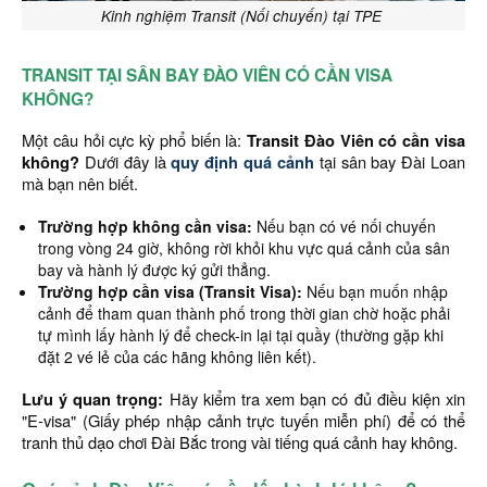
Kinh nghiệm Transit (Nối chuyến) tại TPE
TRANSIT TẠI SÂN BAY ĐÀO VIÊN CÓ CẦN VISA
KHÔNG?
Một câu hỏi cực kỳ phổ biến là:
Transit Đào Viên có cần visa
không?
Dưới đây là
quy định quá cảnh
tại sân bay Đài Loan
mà bạn nên biết.
Trường hợp không cần visa:
Nếu bạn có vé nối chuyến
trong vòng 24 giờ, không rời khỏi khu vực quá cảnh của sân
bay và hành lý được ký gửi thẳng.
Trường hợp cần visa (Transit Visa):
Nếu bạn muốn nhập
cảnh để tham quan thành phố trong thời gian chờ hoặc phải
tự mình lấy hành lý để check-in lại tại quầy (thường gặp khi
đặt 2 vé lẻ của các hãng không liên kết).
Lưu ý quan trọng:
Hãy kiểm tra xem bạn có đủ điều kiện xin
"E-visa" (Giấy phép nhập cảnh trực tuyến miễn phí) để có thể
tranh thủ dạo chơi Đài Bắc trong vài tiếng quá cảnh hay không.