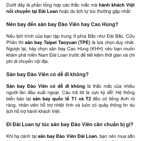
Dưới đây là phần tổng hợp các thắc mắc mà
hành khách Việt
nối chuyến tại Đài Loan
hoặc du lịch tự túc thường gặp nhất:
Nên bay đến sân bay Đào Viên hay Cao Hùng?
Nếu lịch trình của bạn tập trung ở phía Bắc như Đài Bắc, Cửu
Phần thì
sân bay Taipei Taoyuan (TPE)
là lựa chọn duy nhất.
Ngược lại, hãy chọn sân bay Cao Hùng (KHH) nếu bạn muốn
khám phá miền Nam Đài Loan trước để tiết kiệm thời gian và chi
phí di chuyển nội địa.
Sân bay Đào Viên có dễ đi không?
Sân bay Đào Viên có dễ đi không
là thắc mắc của nhiều
người lần đầu xuất ngoại. Câu trả lời là cực kỳ dễ! Hệ thống
biển báo tại
sân bay quốc tế T1 và T2
đều có tiếng Anh rõ
ràng, nhân viên hỗ trợ nhiệt tình và luôn có quầy thông tin du
lịch hỗ trợ hành khách Việt.
Đi Đài Loan tự túc sân bay Đào Viên cần chuẩn bị gì?
Khi hạ cánh tại
sân bay Đào Viên Đài Loan
, bạn nên mua sẵn