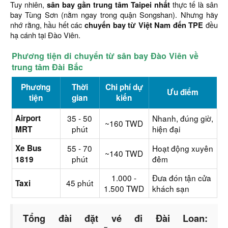
Tuy nhiên,
sân bay gần trung tâm Taipei nhất
thực tế là sân
bay Tùng Sơn (nằm ngay trong quận Songshan). Nhưng hãy
nhớ rằng, hầu hết các
chuyến bay từ Việt Nam đến TPE
đều
hạ cánh tại Đào Viên.
Phương tiện di chuyển từ sân bay Đào Viên về
trung tâm Đài Bắc
Phương
Thời
Chi phí dự
Ưu điểm
tiện
gian
kiến
Airport
35 - 50
Nhanh, đúng giờ,
~160 TWD
phút
hiện đại
MRT
Xe Bus
55 - 70
Hoạt động xuyên
~140 TWD
phút
đêm
1819
1.000 -
Đưa đón tận cửa
45 phút
Taxi
1.500 TWD
khách sạn
Tổng đài đặt vé đi Đài Loan: