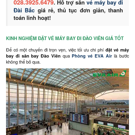
028.3925.6479
. Hỗ trợ săn
vé máy bay đi
Đài Bắc
giá rẻ, thủ tục đơn giản, thanh
toán linh hoạt!
KINH NGHIỆM ĐẶT VÉ MÁY BAY ĐI ĐÀO VIÊN GIÁ TỐT
Để có một chuyến đi trọn vẹn, việc tối ưu chi phí
đặt vé máy
bay đi sân bay Đào Viên
qua
Phòng vé EVA Air
là bước
không thể bỏ qua.