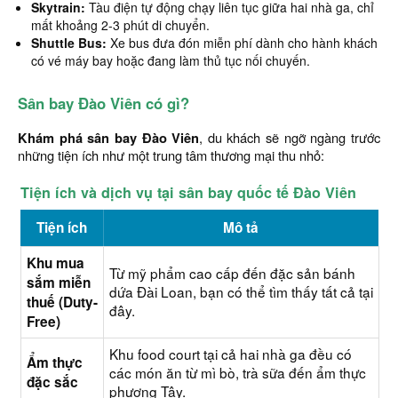
Skytrain:
Tàu điện tự động chạy liên tục giữa hai nhà ga, chỉ
mất khoảng 2-3 phút di chuyển.
Shuttle Bus:
Xe bus đưa đón miễn phí dành cho hành khách
có vé máy bay hoặc đang làm thủ tục nối chuyến.
Sân bay Đào Viên có gì?
Khám phá sân bay Đào Viên
, du khách sẽ ngỡ ngàng trước
những tiện ích như một trung tâm thương mại thu nhỏ:
Tiện ích và dịch vụ tại sân bay quốc tế Đào Viên
Tiện ích
Mô tả
Khu mua
Từ mỹ phẩm cao cấp đến đặc sản bánh
sắm miễn
dứa Đài Loan, bạn có thể tìm thấy tất cả tại
thuế (Duty-
đây.
Free)
Khu food court tại cả hai nhà ga đều có
Ẩm thực
các món ăn từ mì bò, trà sữa đến ẩm thực
đặc sắc
phương Tây.