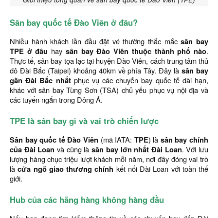
Sân bay quốc tế Đào Viên ở đâu?
Nhiều hành khách lần đầu đặt vé thường thắc mắc
sân bay
TPE ở đâu
hay
sân bay Đào Viên thuộc thành phố nào
.
Thực tế, sân bay tọa lạc tại huyện Đào Viên, cách trung tâm thủ
đô Đài Bắc (Taipei) khoảng 40km về phía Tây. Đây là
sân bay
gần Đài Bắc nhất
phục vụ các chuyến bay quốc tế dài hạn,
khác với sân bay Tùng Sơn (TSA) chủ yếu phục vụ nội địa và
các tuyến ngắn trong Đông Á.
TPE là sân bay gì và vai trò chiến lược
Sân bay quốc tế Đào Viên
(mã IATA:
TPE
) là
sân bay chính
của Đài Loan
và cũng là
sân bay lớn nhất Đài Loan
. Với lưu
lượng hàng chục triệu lượt khách mỗi năm, nơi đây đóng vai trò
là
cửa ngõ giao thương chính
kết nối Đài Loan với toàn thế
giới.
Hub của các hãng hàng không hàng đầu