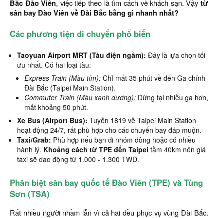
Bắc Đào Viên
, việc tiếp theo là tìm cách về khách sạn. Vậy
từ
sân bay Đào Viên về Đài Bắc bằng gì nhanh nhất?
Các phương tiện di chuyển phổ biến
Taoyuan Airport MRT (Tàu điện ngầm):
Đây là lựa chọn tối
ưu nhất. Có hai loại tàu:
Express Train (Màu tím):
Chỉ mất 35 phút về đến Ga chính
Đài Bắc (Taipei Main Station).
Commuter Train (Màu xanh dương):
Dừng tại nhiều ga hơn,
mất khoảng 50 phút.
Xe Bus (Airport Bus):
Tuyến 1819 về Taipei Main Station
hoạt động 24/7, rất phù hợp cho các chuyến bay đáp muộn.
Taxi/Grab:
Phù hợp nếu bạn đi nhóm đông hoặc có nhiều
hành lý.
Khoảng cách từ TPE đến Taipei
tầm 40km nên giá
taxi sẽ dao động từ 1.000 - 1.300 TWD.
Phân biệt sân bay quốc tế Đào Viên (TPE) và Tùng
Sơn (TSA)
Rất nhiều người nhầm lẫn vì cả hai đều phục vụ vùng Đài Bắc.