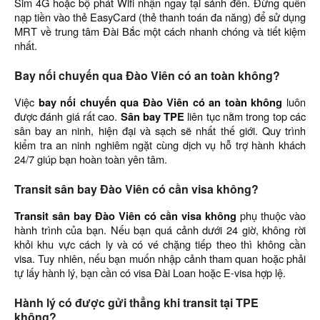
Sim 4G hoặc bộ phát Wifi nhận ngay tại sảnh đến. Đừng quên
nạp tiền vào thẻ EasyCard (thẻ thanh toán đa năng) để sử dụng
MRT về trung tâm Đài Bắc một cách nhanh chóng và tiết kiệm
nhất.
Bay nối chuyến qua Đào Viên có an toàn không?
Việc
bay nối chuyến qua Đào Viên có an toàn không
luôn
được đánh giá rất cao.
Sân bay TPE
liên tục nằm trong top các
sân bay an ninh, hiện đại và sạch sẽ nhất thế giới. Quy trình
kiểm tra an ninh nghiêm ngặt cùng dịch vụ hỗ trợ hành khách
24/7 giúp bạn hoàn toàn yên tâm.
Transit sân bay Đào Viên có cần visa không?
Transit sân bay Đào Viên có cần visa không
phụ thuộc vào
hành trình của bạn. Nếu bạn quá cảnh dưới 24 giờ, không rời
khỏi khu vực cách ly và có vé chặng tiếp theo thì không cần
visa. Tuy nhiên, nếu bạn muốn nhập cảnh tham quan hoặc phải
tự lấy hành lý, bạn cần có visa Đài Loan hoặc E-visa hợp lệ.
Hành lý có được gửi thẳng khi transit tại TPE
không?