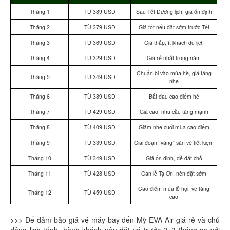
Tháng 1
TỪ 389 USD
Sau Tết Dương lịch, giá ổn định
Tháng 2
TỪ 379 USD
Giá tốt nếu đặt sớm trước Tết
Tháng 3
TỪ 369 USD
Giá thấp, ít khách du lịch
Tháng 4
TỪ 329 USD
Giá rẻ nhất trong năm
Chuẩn bị vào mùa hè, giá tăng
Tháng 5
TỪ 349 USD
nhẹ
Tháng 6
TỪ 389 USD
Bắt đầu cao điểm hè
Tháng 7
TỪ 429 USD
Giá cao, nhu cầu tăng mạnh
Tháng 8
TỪ 409 USD
Giảm nhẹ cuối mùa cao điểm
Tháng 9
TỪ 339 USD
Giai đoạn “vàng” săn vé tiết kiệm
Tháng 10
TỪ 349 USD
Giá ổn định, dễ đặt chỗ
Tháng 11
TỪ 428 USD
Gần lễ Tạ Ơn, nên đặt sớm
Cao điểm mùa lễ hội, vé tăng
Tháng 12
TỪ 459 USD
cao
>>> Để đảm bảo giá vé máy bay đến Mỹ EVA Air giá rẻ và chủ
động lịch trình, hành khách nên đặt vé trước 2–3 tháng so với