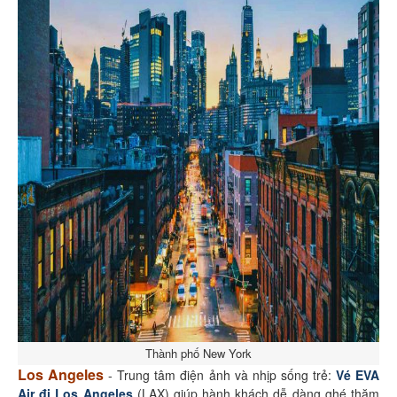
Thành phố New York
Los Angeles
- Trung tâm điện ảnh và nhịp sống trẻ:
Vé EVA
Air đi Los Angeles
(LAX) giúp hành khách dễ dàng ghé thăm