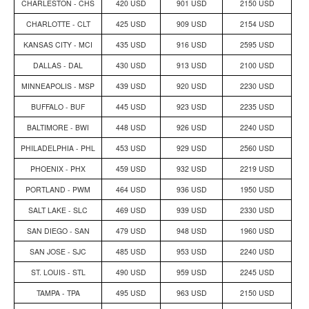
CHARLESTON - CHS
420 USD
901 USD
2150 USD
CHARLOTTE - CLT
425 USD
909 USD
2154 USD
KANSAS CITY - MCI
435 USD
916 USD
2595 USD
DALLAS - DAL
430 USD
913 USD
2100 USD
MINNEAPOLIS - MSP
439 USD
920 USD
2230 USD
BUFFALO - BUF
445 USD
923 USD
2235 USD
BALTIMORE - BWI
448 USD
926 USD
2240 USD
PHILADELPHIA - PHL
453 USD
929 USD
2560 USD
PHOENIX - PHX
459 USD
932 USD
2219 USD
PORTLAND - PWM
464 USD
936 USD
1950 USD
SALT LAKE - SLC
469 USD
939 USD
2330 USD
SAN DIEGO - SAN
479 USD
948 USD
1960 USD
SAN JOSE - SJC
485 USD
953 USD
2240 USD
ST. LOUIS - STL
490 USD
959 USD
2245 USD
TAMPA - TPA
495 USD
963 USD
2150 USD