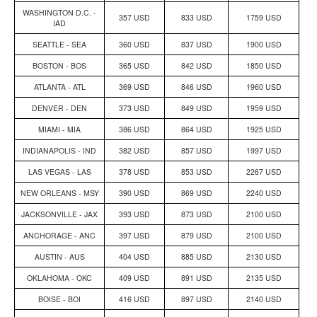
WASHINGTON D.C. -
357 USD
833 USD
1759 USD
IAD
SEATTLE - SEA
360 USD
837 USD
1900 USD
BOSTON - BOS
365 USD
842 USD
1850 USD
ATLANTA - ATL
369 USD
846 USD
1960 USD
DENVER - DEN
373 USD
849 USD
1959 USD
MIAMI - MIA
386 USD
864 USD
1925 USD
INDIANAPOLIS - IND
382 USD
857 USD
1997 USD
LAS VEGAS - LAS
378 USD
853 USD
2267 USD
NEW ORLEANS - MSY
390 USD
869 USD
2240 USD
JACKSONVILLE - JAX
393 USD
873 USD
2100 USD
ANCHORAGE - ANC
397 USD
879 USD
2100 USD
AUSTIN - AUS
404 USD
885 USD
2130 USD
OKLAHOMA - OKC
409 USD
891 USD
2135 USD
BOISE - BOI
416 USD
897 USD
2140 USD