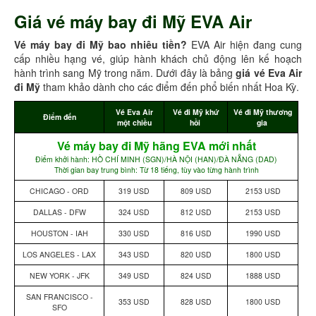
Giá vé máy bay đi Mỹ EVA Air
Vé máy bay đi Mỹ bao nhiêu tiền?
EVA Air hiện đang cung
cấp nhiều hạng vé, giúp hành khách chủ động lên kế hoạch
hành trình sang Mỹ trong năm. Dưới đây là bảng
giá vé Eva Air
đi Mỹ
tham khảo dành cho các điểm đến phổ biến nhất Hoa Kỳ.
Vé Eva Air
Vé đi Mỹ
khứ
Vé đi Mỹ thương
Điểm đến
một chiều
hồi
gia
Vé máy bay đi Mỹ hãng EVA mới nhất
Điểm khởi hành: HỒ CHÍ MINH (SGN)/HÀ NỘI (HAN)/ĐÀ NẴNG (DAD)
Thời gian bay trung bình: Từ 18 tiếng, tùy vào từng hành trình
CHICAGO - ORD
319 USD
809 USD
2153 USD
DALLAS - DFW
324 USD
812 USD
2153 USD
HOUSTON - IAH
330 USD
816 USD
1990 USD
LOS ANGELES - LAX
343 USD
820 USD
1800 USD
NEW YORK - JFK
349 USD
824 USD
1888 USD
SAN FRANCISCO -
353 USD
828 USD
1800 USD
SFO