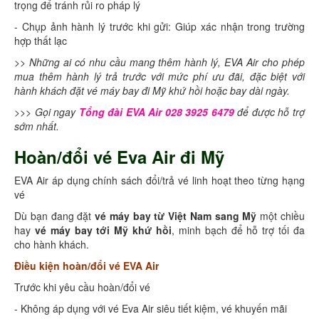
trọng để tránh rủi ro pháp lý
- Chụp ảnh hành lý trước khi gửi: Giúp xác nhận trong trường
hợp thất lạc
>> Những ai có nhu cầu mang thêm hành lý, EVA Air cho phép
mua thêm hành lý trả trước với mức phí ưu đãi, đặc biệt với
hành khách đặt vé máy bay đi Mỹ khứ hồi hoặc bay dài ngày.
>>> Gọi ngay
Tổng đài EVA Air 028 3925 6479
để được hỗ trợ
sớm nhất.
Hoàn/đổi vé Eva Air đi Mỹ
EVA Air áp dụng chính sách đổi/trả vé linh hoạt theo từng hạng
vé
Dù bạn đang đặt
vé máy bay từ Việt Nam sang Mỹ
một chiều
hay
vé máy bay tới Mỹ khứ hồi
, minh bạch để hỗ trợ tối đa
cho hành khách.
Điều kiện hoàn/đổi vé EVA Air
Trước khi yêu cầu hoàn/đổi vé
- Không áp dụng với vé Eva Air siêu tiết kiệm, vé khuyến mãi