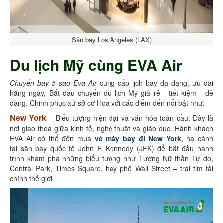
Sân bay Los Angeles (LAX)
Du lịch Mỹ cùng EVA Air
Chuyến bay 5 sao Eva Air
cung cấp lịch bay đa dạng, ưu đãi
hằng ngày, Bắt đầu chuyến du lịch Mỹ giá rẻ - tiết kiệm - dễ
dàng. Chinh phục xứ sở cờ Hoa với các điểm đến nổi bật như:
New York
– Biểu tượng hiện đại và văn hóa toàn cầu: Đây là
nơi giao thoa giữa kinh tế, nghệ thuật và giáo dục. Hành khách
EVA Air có thể đến mua
vé máy bay đi New York
, hạ cánh
tại sân bay quốc tế John F. Kennedy (JFK) để bắt đầu hành
trình khám phá những biểu tượng như Tượng Nữ thần Tự do,
Central Park, Times Square, hay phố Wall Street – trái tim tài
chính thế giới.