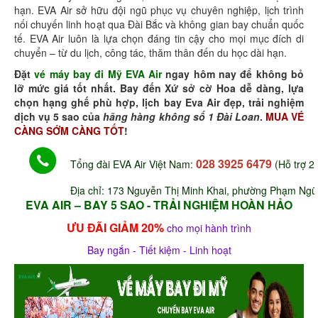
hạn. EVA Air sở hữu đội ngũ phục vụ chuyên nghiệp, lịch trình
nối chuyến linh hoạt qua Đài Bắc và không gian bay chuẩn quốc
tế. EVA Air luôn là lựa chọn đáng tin cậy cho mọi mục đích di
chuyển – từ du lịch, công tác, thăm thân đến du học dài hạn.
Đặt
vé máy bay đi Mỹ EVA Air
ngay hôm nay để không bỏ
lỡ mức giá tốt nhất. Bay đến Xứ sở cờ Hoa dễ dàng, lựa
chọn hạng ghế phù hợp, lịch bay Eva Air đẹp, trải nghiệm
dịch vụ 5 sao của
hãng hàng không số 1 Đài Loan
.
MUA VÉ
CÀNG SỚM CÀNG TỐT
!
028 3925 6479
Tổng đài EVA Air Việt Nam:
(Hỗ trợ 24
Địa chỉ: 173 Nguyễn Thị Minh Khai, phường Phạm Ng
EVA AIR – BAY 5 SAO - TRẢI NGHIỆM HOÀN HẢO
ƯU ĐÃI GIẢM 20%
cho mọi hành trình
Bay ngắn - Tiết kiệm - Linh hoạt