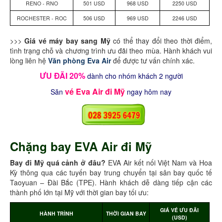
RENO - RNO
501 USD
968 USD
2250 USD
ROCHESTER - ROC
506 USD
969 USD
2246 USD
>>>
Giá vé máy bay sang Mỹ
có thể thay đổi theo thời điểm,
tình trạng chỗ và chương trình ưu đãi theo mùa. Hành khách vui
lòng liên hệ
Văn phòng Eva Air
để được tư vấn chính xác.
ƯU ĐÃI 20%
dành cho nhóm khách 2 người
vé Eva Air đi Mỹ
Săn
ngay hôm nay
Chặng bay EVA Air đi Mỹ
Bay đi Mỹ quá cảnh ở đâu?
EVA Air kết nối Việt Nam và Hoa
Kỳ thông qua các tuyến bay trung chuyển tại sân bay quốc tế
Taoyuan – Đài Bắc (TPE). Hành khách dễ dàng tiếp cận các
thành phố lớn tại Mỹ với thời gian bay tối ưu:
GIÁ VÉ ƯU ĐÃI
HÀNH TRÌNH
THỜI GIAN BAY
(USD)