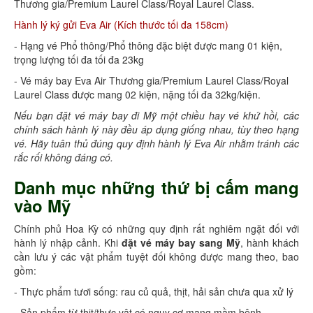
Thương gia/Premium Laurel Class/Royal Laurel Class.
Hành lý ký gửi Eva Air (Kích thước tối đa 158cm)
- Hạng vé Phổ thông/Phổ thông đặc biệt được mang 01 kiện,
trọng lượng tối đa tối đa 23kg
- Vé máy bay Eva Air Thương gia/Premium Laurel Class/Royal
Laurel Class được mang 02 kiện, nặng tối đa 32kg/kiện.
Nếu bạn đặt vé máy bay đi Mỹ một chiều hay vé khứ hồi, các
chính sách hành lý này đều áp dụng giống nhau, tùy theo hạng
vé. Hãy tuân thủ đúng quy định hành lý Eva Air nhằm tránh các
rắc rối không đáng có.
Danh mục những thứ bị cấm mang
vào Mỹ
Chính phủ Hoa Kỳ có những quy định rất nghiêm ngặt đối với
hành lý nhập cảnh. Khi
đặt vé máy bay sang Mỹ
, hành khách
cần lưu ý các vật phẩm tuyệt đối không được mang theo, bao
gồm:
- Thực phẩm tươi sống: rau củ quả, thịt, hải sản chưa qua xử lý
- Sản phẩm từ thịt/thực vật có nguy cơ mang mầm bệnh