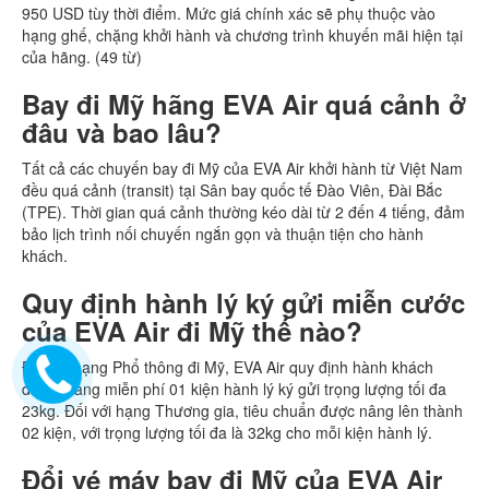
950 USD tùy thời điểm. Mức giá chính xác sẽ phụ thuộc vào
hạng ghế, chặng khởi hành và chương trình khuyến mãi hiện tại
của hãng. (49 từ)
Bay đi Mỹ hãng EVA Air quá cảnh ở
đâu và bao lâu?
Tất cả các chuyến bay đi Mỹ của EVA Air khởi hành từ Việt Nam
đều quá cảnh (transit) tại Sân bay quốc tế Đào Viên, Đài Bắc
(TPE). Thời gian quá cảnh thường kéo dài từ 2 đến 4 tiếng, đảm
bảo lịch trình nối chuyến ngắn gọn và thuận tiện cho hành
khách.
Quy định hành lý ký gửi miễn cước
của EVA Air đi Mỹ thế nào?
Đối với hạng Phổ thông đi Mỹ, EVA Air quy định hành khách
được mang miễn phí 01 kiện hành lý ký gửi trọng lượng tối đa
23kg. Đối với hạng Thương gia, tiêu chuẩn được nâng lên thành
02 kiện, với trọng lượng tối đa là 32kg cho mỗi kiện hành lý.
Đổi vé máy bay đi Mỹ của EVA Air