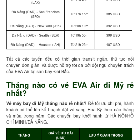
(LAX)
Đà Nẵng (DAD) - San Francisco
Từ 17h 15m
385 USD
(SFO)
Đà Nẵng (DAD) - New York (JFK)
Từ 20h 10m
392 USD
Đà Nẵng (DAD) - Seattle (SEA)
Từ 19h 55m
399 USD
Đà Nẵng (DAD) - Houston (IAH)
Từ 21h 25m
407 USD
Tất cả các tuyến đều có thời gian transit ngắn, thủ tục nối
chuyến đơn giản, và được hỗ trợ tối đa bởi đội ngũ chuyên trách
của EVA Air tại sân bay Đài Bắc.
Tháng nào có vé EVA Air đi Mỹ rẻ
nhất?
Vé máy bay đi Mỹ tháng nào rẻ nhất?
Để tối ưu chi phí, hành
khách có thể lên kế hoạch đặt vé sang Hoa Kỳ theo các tháng
và mùa trong năm. Các chuyến bay khởi hành từ HÀ NỘI/HỒ
CHÍ MINH/ĐÀ NẴNG.
GIÁ VÉ ƯU ĐÃI
THÁNG
LƯU Ý QUAN TRỌNG
(USD)