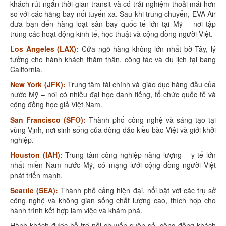
khách rút ngắn thời gian transit và có trải nghiệm thoải mái hơn
so với các hãng bay nối tuyến xa. Sau khi trung chuyển, EVA Air
đưa bạn đến hàng loạt sân bay quốc tế lớn tại Mỹ – nơi tập
trung các hoạt động kinh tế, học thuật và cộng đồng người Việt.
Los Angeles (LAX):
Cửa ngõ hàng không lớn nhất bờ Tây, lý
tưởng cho hành khách thăm thân, công tác và du lịch tại bang
California.
New York (JFK):
Trung tâm tài chính và giáo dục hàng đầu của
nước Mỹ – nơi có nhiều đại học danh tiếng, tổ chức quốc tế và
cộng đồng học giả Việt Nam.
San Francisco (SFO):
Thành phố công nghệ và sáng tạo tại
vùng Vịnh, nơi sinh sống của đông đảo kiều bào Việt và giới khởi
nghiệp.
Houston (IAH):
Trung tâm công nghiệp năng lượng – y tế lớn
nhất miền Nam nước Mỹ, có mạng lưới cộng đồng người Việt
phát triển mạnh.
Seattle (SEA):
Thành phố cảng hiện đại, nổi bật với các trụ sở
công nghệ và không gian sống chất lượng cao, thích hợp cho
hành trình kết hợp làm việc và khám phá.
Hành khách được hỗ trợ nối chuyến suôn sẻ, cộng đồng khách