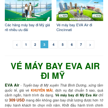
Các hãng máy bay đi Mỹ giá
Vé máy bay EVA Air đi
rẻ nhiều ưu đãi
Cincinnati
<
1
2
3
4
5
6
7
>
VÉ MÁY BAY EVA AIR
ĐI MỸ
EVA Air
-
Tuyến bay đi Mỹ xuyên Thái Bình Dương
,
xứng tầm
quốc tế
, giá vé
KHUYẾN MÃI
, dịch vụ đạt chuẩn 5 sao, quá
cảnh ngắn, hành trình đa dạng.
Vé máy bay đi Mỹ Eva Air
chỉ
309 USD
từ
mang đến không gian bay chất lượng được hơn
10
triệu hành khách
tin chọn mỗi năm. Khởi đầu hành trình chinh