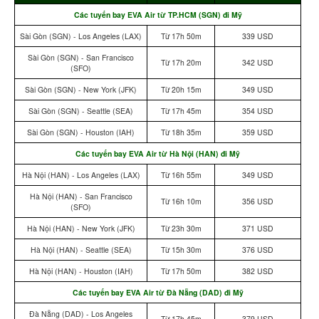
Các tuyến bay EVA Air từ TP.HCM (SGN) đi Mỹ
Sài Gòn (SGN) - Los Angeles (LAX)
Từ 17h 50m
339 USD
Sài Gòn (SGN) - San Francisco
Từ 17h 20m
342 USD
(SFO)
Sài Gòn (SGN) - New York (JFK)
Từ 20h 15m
349 USD
Sài Gòn (SGN) - Seattle (SEA)
Từ 17h 45m
354 USD
Sài Gòn (SGN) - Houston (IAH)
Từ 18h 35m
359 USD
Các tuyến bay EVA Air từ Hà Nội (HAN) đi Mỹ
Hà Nội (HAN) - Los Angeles (LAX)
Từ 16h 55m
349 USD
Hà Nội (HAN) - San Francisco
Từ 16h 10m
356 USD
(SFO)
Hà Nội (HAN) - New York (JFK)
Từ 23h 30m
371 USD
Hà Nội (HAN) - Seattle (SEA)
Từ 15h 30m
376 USD
Hà Nội (HAN) - Houston (IAH)
Từ 17h 50m
382 USD
Các tuyến bay EVA Air từ Đà Nẵng (DAD) đi Mỹ
Đà Nẵng (DAD) - Los Angeles
Từ 17h 45m
379 USD