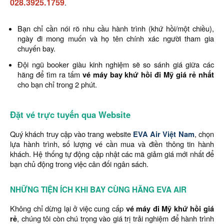
028.3925.1759
.
Bạn chỉ cần nói rõ nhu cầu hành trình (khứ hồi/một chiều),
ngày đi mong muốn và họ tên chính xác người tham gia
chuyến bay.
Đội ngũ booker giàu kinh nghiệm sẽ so sánh giá giữa các
hãng để tìm ra tấm
vé máy bay khứ hồi đi Mỹ giá rẻ nhất
cho bạn chỉ trong 2 phút.
Đặt vé trực tuyến qua Website
Quý khách truy cập vào trang website
EVA Air Việt Nam
, chọn
lựa hành trình, số lượng vé cần mua và điền thông tin hành
khách. Hệ thống tự động cập nhật các mã giảm giá mới nhất để
bạn chủ động trong việc cân đối ngân sách.
NHỮNG TIỆN ÍCH KHI BAY CÙNG HÃNG EVA AIR
Không chỉ dừng lại ở việc cung cấp
vé máy đi Mỹ khứ hồi giá
rẻ
, chúng tôi còn chú trọng vào giá trị trải nghiệm để hành trình