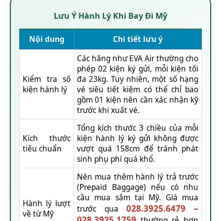
Lưu Ý Hành Lý Khi Bay Đi Mỹ
Nội dung
Chi tiết lưu ý
Các hãng như EVA Air thường cho
phép 02 kiện ký gửi, mỗi kiện tối
Kiểm tra số
đa 23kg. Tuy nhiên, một số hạng
kiện hành lý
vé siêu tiết kiệm có thể chỉ bao
gồm 01 kiện nên cần xác nhận kỹ
trước khi xuất vé.
Tổng kích thước 3 chiều của mỗi
Kích thước
kiện hành lý ký gửi không được
tiêu chuẩn
vượt quá 158cm để tránh phát
sinh phụ phí quá khổ.
Nên mua thêm hành lý trả trước
(Prepaid Baggage) nếu có nhu
cầu mua sắm tại Mỹ. Giá mua
Hành lý lượt
028.3925.6479
–
trước qua
về từ Mỹ
028.3925.1759
thường rẻ hơn