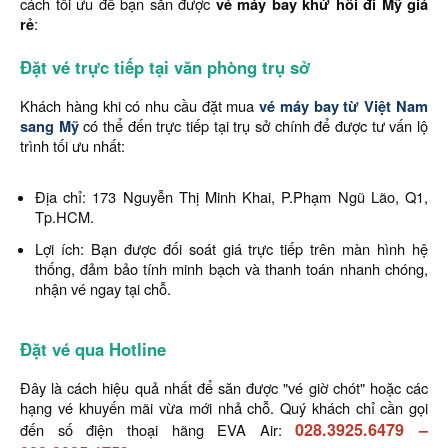
cách tối ưu để bạn săn được
vé máy bay khứ hồi đi Mỹ giá
rẻ
:
Đặt vé trực tiếp tại văn phòng trụ sở
Khách hàng khi có nhu cầu đặt mua
vé máy bay từ Việt Nam
sang Mỹ
có thể đến trực tiếp tại trụ sở chính để được tư vấn lộ
trình tối ưu nhất:
Địa chỉ: 173 Nguyễn Thị Minh Khai, P.Phạm Ngũ Lão, Q1,
Tp.HCM.
Lợi ích: Bạn được đối soát giá trực tiếp trên màn hình hệ
thống, đảm bảo tính minh bạch và thanh toán nhanh chóng,
nhận vé ngay tại chỗ.
Đặt vé qua Hotline
Đây là cách hiệu quả nhất để săn được "vé giờ chót" hoặc các
hạng vé khuyến mãi vừa mới nhả chỗ. Quý khách chỉ cần gọi
028.3925.6479
–
đến số điện thoại hãng EVA Air: