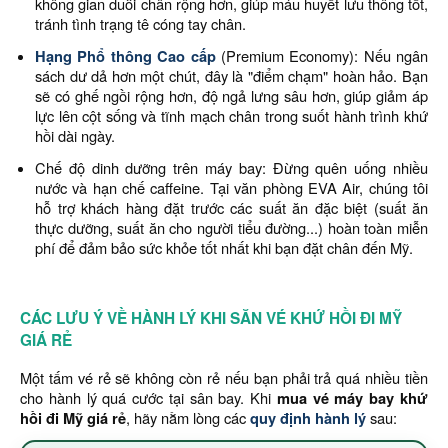
không gian duỗi chân rộng hơn, giúp máu huyết lưu thông tốt,
tránh tình trạng tê cóng tay chân.
Hạng Phổ thông Cao cấp
(Premium Economy): Nếu ngân
sách dư dả hơn một chút, đây là "điểm chạm" hoàn hảo. Bạn
sẽ có ghế ngồi rộng hơn, độ ngả lưng sâu hơn, giúp giảm áp
lực lên cột sống và tĩnh mạch chân trong suốt hành trình khứ
hồi dài ngày.
Chế độ dinh dưỡng trên máy bay: Đừng quên uống nhiều
nước và hạn chế caffeine. Tại văn phòng EVA Air, chúng tôi
hỗ trợ khách hàng đặt trước các suất ăn đặc biệt (suất ăn
thực dưỡng, suất ăn cho người tiểu đường...) hoàn toàn miễn
phí để đảm bảo sức khỏe tốt nhất khi bạn đặt chân đến Mỹ.
CÁC LƯU Ý VỀ HÀNH LÝ KHI SĂN VÉ KHỨ HỒI ĐI MỸ
GIÁ RẺ
Một tấm vé rẻ sẽ không còn rẻ nếu bạn phải trả quá nhiều tiền
cho hành lý quá cước tại sân bay. Khi
mua vé máy bay khứ
hồi đi Mỹ giá rẻ
, hãy nằm lòng các
quy định hành lý
sau: