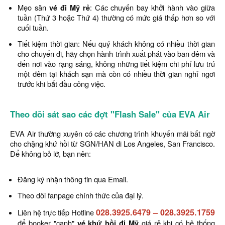
Mẹo săn
vé đi Mỹ rẻ
: Các chuyến bay khởi hành vào giữa
tuần (Thứ 3 hoặc Thứ 4) thường có mức giá thấp hơn so với
cuối tuần.
Tiết kiệm thời gian: Nếu quý khách không có nhiều thời gian
cho chuyến đi, hãy chọn hành trình xuất phát vào ban đêm và
đến nơi vào rạng sáng, không những tiết kiệm chi phí lưu trú
một đêm tại khách sạn mà còn có nhiều thời gian nghỉ ngơi
trước khi bắt đầu công việc.
Theo dõi sát sao các đợt "Flash Sale" của EVA Air
EVA Air thường xuyên có các chương trình khuyến mãi bất ngờ
cho chặng khứ hồi từ SGN/HAN đi Los Angeles, San Francisco.
Để không bỏ lỡ, bạn nên:
Đăng ký nhận thông tin qua Email.
Theo dõi fanpage chính thức của đại lý.
028.3925.6479
–
028.3925.1759
Liên hệ trực tiếp Hotline
để booker "canh"
vé khứ hồi đi Mỹ
giá rẻ khi có hệ thống