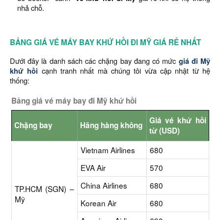
nhả chỗ.
BẢNG GIÁ VÉ MÁY BAY KHỨ HỒI ĐI MỸ GIÁ RẺ NHẤT
Dưới đây là danh sách các chặng bay đang có mức
giá đi Mỹ
khứ hồi
cạnh tranh nhất mà chúng tôi vừa cập nhật từ hệ
thống:
Bảng giá vé máy bay đi Mỹ khứ hồi
Giá vé khứ hồi
Chặng bay
Hãng hàng không
từ (USD)
Vietnam Airlines
680
EVA Air
570
China Airlines
680
TP.HCM (SGN) –
Mỹ
Korean Air
680