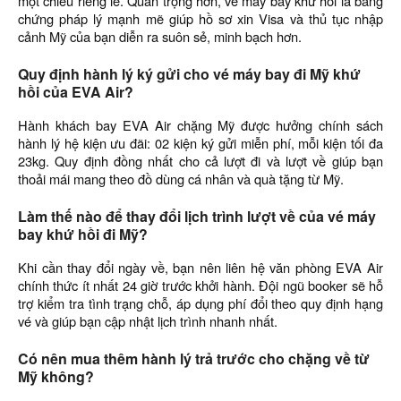
một chiều riêng lẻ. Quan trọng hơn, vé máy bay khứ hồi là bằng
chứng pháp lý mạnh mẽ giúp hồ sơ xin Visa và thủ tục nhập
cảnh Mỹ của bạn diễn ra suôn sẻ, minh bạch hơn.
Quy định hành lý ký gửi cho vé máy bay đi Mỹ khứ
hồi của EVA Air?
Hành khách bay EVA Air chặng Mỹ được hưởng chính sách
hành lý hệ kiện ưu đãi: 02 kiện ký gửi miễn phí, mỗi kiện tối đa
23kg. Quy định đồng nhất cho cả lượt đi và lượt về giúp bạn
thoải mái mang theo đồ dùng cá nhân và quà tặng từ Mỹ.
Làm thế nào để thay đổi lịch trình lượt về của vé máy
bay khứ hồi đi Mỹ?
Khi cần thay đổi ngày về, bạn nên liên hệ văn phòng EVA Air
chính thức ít nhất 24 giờ trước khởi hành. Đội ngũ booker sẽ hỗ
trợ kiểm tra tình trạng chỗ, áp dụng phí đổi theo quy định hạng
vé và giúp bạn cập nhật lịch trình nhanh nhất.
Có nên mua thêm hành lý trả trước cho chặng về từ
Mỹ không?