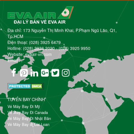
Địa chỉ: 173 Nguyễn Thị Minh Khai, P.Phạm Ngũ Lão, Q1,
Tp.HCM
Điện thoại:
(028) 3925 6479
Hotline:
(028) 3936 2020
-
(028) 3925 9950
Website: evaair-vn.com
Email:
TUYẾN BAY CHÍNH
Vé Máy Bay Đi Mỹ
Vé Máy Bay Đi Canada
Vé Máy Bay Đi Nhật Bản
Vé Máy Bay đi Đài Loan