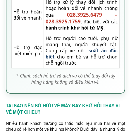
Hỗ trợ xử lý thay đổi lịch trình
hoặc hoàn đổi vé nhanh chóng
Hỗ trợ hoàn
028.3925.6479
–
qua
đổi vé nhanh
028.3925.1759
, đặc biệt với các
hành trình khứ hồi từ Mỹ
.
Hỗ trợ người cao tuổi, phụ nữ
mang thai, người khuyết tật.
Hỗ trợ đặc
Cung cấp xe nôi,
suất ăn đặc
biệt miễn phí
biệt
cho em bé và hỗ trợ chọn
chỗ ngồi trước.
* Chính sách hỗ trợ và dịch vụ có thể thay đổi tùy
hãng hàng không và điều kiện vé.
TẠI SAO NÊN SỞ HỮU VÉ MÁY BAY KHỨ HỒI THAY VÌ
VÉ MỘT CHIỀU?
Nhiều hành khách thường có thắc mắc liệu mua hai vé một
chiều có rẻ hơn một vé khứ hồi không? Dưới đây là nhưng lý do