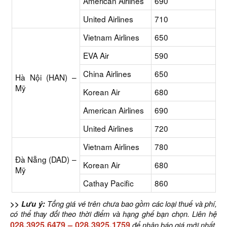
American Airlines
690
United Airlines
710
Vietnam Airlines
650
EVA Air
590
China Airlines
650
Hà Nội (HAN) –
Mỹ
Korean Air
680
American Airlines
690
United Airlines
720
Vietnam Airlines
780
Đà Nẵng (DAD) –
Korean Air
680
Mỹ
Cathay Pacific
860
>> Lưu ý:
Tổng giá vé trên chưa bao gồm các loại thuế và phí,
có thể thay đổi theo thời điểm và hạng ghế bạn chọn. Liên hệ
028.3925.6479
–
028.3925.1759
để nhận báo giá mới nhất.