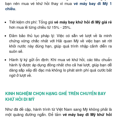
bạn nên mua
vé khứ hồi thay vì mua
vé máy bay đi Mỹ 1
chiều
.
Tiết kiệm chi phí: Tổng giá
vé máy bay khứ hồi đi Mỹ giá rẻ
hơn mua lẻ từng chiều từ 15% - 25%.
Đảm bảo thủ tục pháp lý: Việc có sẵn vé lượt về là minh
chứng vững chắc nhất với Hải quan Mỹ về việc bạn sẽ rời
khỏi nước này đúng hạn, giúp quá trình nhập cảnh diễn ra
suôn sẻ.
Hành lý ký gửi ổn định: Khi mua vé khứ hồi, các tiêu chuẩn
hành lý được áp dụng đồng nhất cho cả hai lượt, giúp bạn dễ
dàng sắp xếp đồ đạc mà không lo phát sinh phí quá cước bất
ngờ ở lượt về.
KINH NGHIỆM CHỌN HẠNG GHẾ TRÊN CHUYẾN BAY
KHỨ HỒI ĐI MỸ
Như đã đề cập, hành trình từ Việt Nam sang Mỹ không phải là
một quãng đường ngắn. Để tấm
vé máy bay đi Mỹ khứ hồi