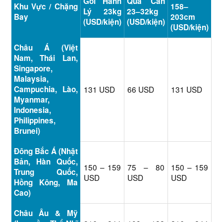
Gói Hành
Quá Cân
Khu Vực / Chặng
158–
Lý 23kg
23–32kg
Bay
203cm
(USD/kiện)
(USD/kiện)
(USD/kiện)
Châu Á (Việt
Nam, Thái Lan,
Singapore,
Malaysia,
Campuchia, Lào,
131 USD
66 USD
131 USD
Myanmar,
Indonesia,
Philippines,
Brunei)
Đông Bắc Á (Nhật
Bản, Hàn Quốc,
150 – 159
75 – 80
150 – 159
Trung Quốc,
USD
USD
USD
Hồng Kông, Ma
Cao)
Châu Âu & Mỹ