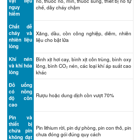
vật liệu
nổ, thuốc nổ, mìn, thuốc súng, thiết bị nổ tự
nguy
chế, dây cháy chậm
hiểm
Chất dễ
cháy và
Xăng, dầu, cồn công nghiệp, diêm, nhiên
nhiên liệu
liệu cho bật lửa
lỏng
Khí nén
Bình xịt hơi cay, bình xịt côn trùng, bình oxy
và khí hóa
lỏng, bình CO₂ nén, các loại khí áp suất cao
lỏng
khác
Đồ uống
có nồng
Rượu hoặc dung dịch cồn vượt 70%
độ cồn
cao
Pin và
thiết bị
Pin lithium rời, pin dự phòng, pin con thỏ, pin
chứa pin
chưa đóng gói đúng quy cách
không đạt