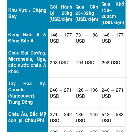
Quá Khổ
Gói Hành
Quá Cân
Khu Vực / Chặng
158–
Lý 23kg
23–32kg
Bay
203cm
(USD/kiện)
(USD/kiện)
(USD/kiện)
Đông Nam Á &
146 – 177
73 – 88
146 – 177
Đông Bắc Á
USD
USD
USD
Châu Đại Dương,
Micronesia, Nga,
208 USD
104 USD
208 USD
các nước châu Á
khác
Tây Hoa Kỳ,
Canada
240 – 271
120 – 136
240 – 271
(Vancouver),
USD
USD
USD
Trung Đông
Châu Âu, Bắc Mỹ
271 – 292
136 – 146
542 – 583
còn lại, Châu Phi
USD
USD
USD
292 – 313
146 – 156
292 – 313