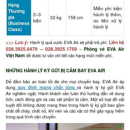
Hạng
Miễn phí kiện
Thương
2–3
hành lý thêm,
gia
32 kg
158 cm
kiện
ưu tiên xử lý
(Business
hành lý
Class)
>>> Lưu ý:
Hành lý quá cước EVA Air sẽ phải trả phí.
Liên hệ
028.3925.6479
–
028.3925.1759
–
Phòng vé EVA Air
Việt Nam
để được tư vấn chi tiết các hạng mức miễn phí.
NHỮNG HÀNH LÝ KÝ GỬI BỊ CẤM BAY EVA AIR
Để đảm bảo an toàn tối đa cho mọi chuyến bay, EVA Air áp
dụng
quy định mang chất lỏng
và hành lý ký gửi EVA
Air nghiêm ngặt. Hành khách cần tuân thủ hướng dẫn về dung
tích, cách đóng gói và các vật phẩm bị cấm. Một số loại đồ vật
tuyệt đối không được mang theo trong hành lý ký gửi bao gồm
chất dễ cháy, chất nổ, khí nén và các vật có thể gây nguy hiểm
trong quá trình vận chuyển.