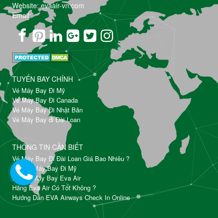
Website: evaair-vn.com
Email:
TUYẾN BAY CHÍNH
Vé Máy Bay Đi Mỹ
Vé Máy Bay Đi Canada
Vé Máy Bay Đi Nhật Bản
Vé Máy Bay đi Đài Loan
THÔNG TIN CẦN BIẾT
Vé Máy Bay Đi Đài Loan Giá Bao Nhiêu ?
Đặt Vé Máy Bay Đi Mỹ
Đổi Vé Máy Bay Eva Air
Hãng Eva Air Có Tốt Không ?
Hướng Dẫn EVA Airways Check In Online