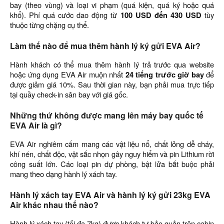
bay (theo vùng) và loại vi phạm (quá kiện, quá ký hoặc quá
khổ). Phí quá cước dao động từ
100 USD đến 430 USD
tùy
thuộc từng chặng cụ thể.
Làm thế nào để mua thêm hành lý ký gửi EVA Air?
Hành khách có thể mua thêm hành lý trả trước qua website
hoặc ứng dụng EVA Air muộn nhất
24 tiếng trước giờ bay
để
được giảm giá 10%. Sau thời gian này, bạn phải mua trực tiếp
tại quầy check-in sân bay với giá gốc.
Những thứ không được mang lên máy bay quốc tế
EVA Air là gì?
EVA Air nghiêm cấm mang các vật liệu nổ, chất lỏng dễ cháy,
khí nén, chất độc, vật sắc nhọn gây nguy hiểm và pin Lithium rời
công suất lớn. Các loại pin dự phòng, bật lửa bắt buộc phải
mang theo dạng hành lý xách tay.
Hành lý xách tay EVA Air và hành lý ký gửi 23kg EVA
Air khác nhau thế nào?
Hành lý xách tay (tối đa 7kg) được khách tự bảo quản trên cabin