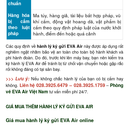
chuẩn
Hàng hóa
Ma túy, hàng giả, tài liệu bất hợp pháp, vũ
bị cấm
khí cấm, động vật hoang dã, vật phẩm bị
theo luật
cấm theo quy định pháp luật của nước khởi
pháp
hành, điểm đến hoặc quá cảnh
Các quy định về
hành lý ký gửi EVA Air
này được áp dụng rất
nghiêm ngặt nhằm bảo vệ an toàn cho toàn bộ hành khách và
phi hành đoàn. Do đó, trước khi lên máy bay, bạn nên kiểm tra
kỹ hành lý EVA Air để tránh bị từ chối vận chuyển hoặc gặp rắc
rối không đáng có tại sân bay.
>>> Lưu ý:
Nếu không chắc hành lý của bạn có bị cấm hay
028.3925.6479
–
028.3925.1759
không.
Liên hệ
–
Phòng
vé EVA Air Việt Nam
tư vấn miễn phí 24/7.
GIÁ MUA THÊM HÀNH LÝ KÝ GỬI EVA AIR
Giá mua hành lý ký gửi EVA Air online