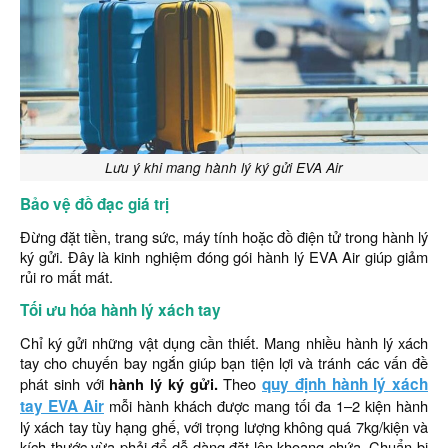
Lưu ý khi mang hành lý ký gửi EVA Air
Bảo vệ đồ đạc giá trị
Đừng đặt tiền, trang sức, máy tính hoặc đồ điện tử trong hành lý
ký gửi. Đây là kinh nghiệm đóng gói hành lý EVA Air giúp giảm
rủi ro mất mát.
Tối ưu hóa hành lý xách tay
Chỉ ký gửi những vật dụng cần thiết. Mang nhiều hành lý xách
tay cho chuyến bay ngắn giúp bạn tiện lợi và tránh các vấn đề
phát sinh với
hành lý ký gửi.
Theo
quy định hành lý xách
tay EVA Air
mỗi hành khách được mang tối đa 1–2 kiện hành
lý xách tay tùy hạng ghế, với trọng lượng không quá 7kg/kiện và
kích thước vừa phải để dễ dàng đặt lên khoang chứa. Chuẩn bị