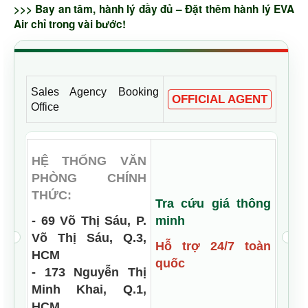
>>> Bay an tâm, hành lý đầy đủ – Đặt thêm hành lý EVA
Air chỉ trong vài bước!
Sales Agency Booking
OFFICIAL AGENT
Office
HỆ THỐNG VĂN
PHÒNG CHÍNH
THỨC:
Tra cứu giá thông
- 69 Võ Thị Sáu, P.
minh
Võ Thị Sáu, Q.3,
Hỗ trợ 24/7 toàn
HCM
quốc
- 173 Nguyễn Thị
Minh Khai, Q.1,
HCM