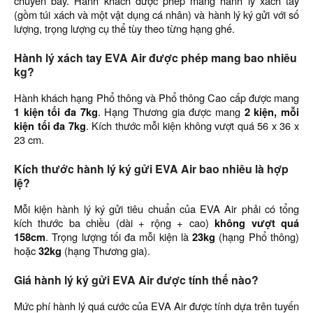
chuyến bay. Hành khách được phép mang hành lý xách tay
(gồm túi xách và một vật dụng cá nhân) và hành lý ký gửi với số
lượng, trọng lượng cụ thể tùy theo từng hạng ghế.
Hành lý xách tay EVA Air được phép mang bao nhiêu
kg?
Hành khách hạng Phổ thông và Phổ thông Cao cấp được mang
1 kiện tối đa 7kg
. Hạng Thương gia được mang
2 kiện, mỗi
kiện tối đa 7kg
. Kích thước mỗi kiện không vượt quá 56 x 36 x
23 cm.
Kích thước hành lý ký gửi EVA Air bao nhiêu là hợp
lệ?
Mỗi kiện hành lý ký gửi tiêu chuẩn của EVA Air phải có tổng
kích thước ba chiều (dài + rộng + cao)
không vượt quá
158cm
. Trọng lượng tối đa mỗi kiện là
23kg
(hạng Phổ thông)
hoặc
32kg
(hạng Thương gia).
Giá hành lý ký gửi EVA Air được tính thế nào?
Mức phí hành lý quá cước của EVA Air được tính dựa trên tuyến