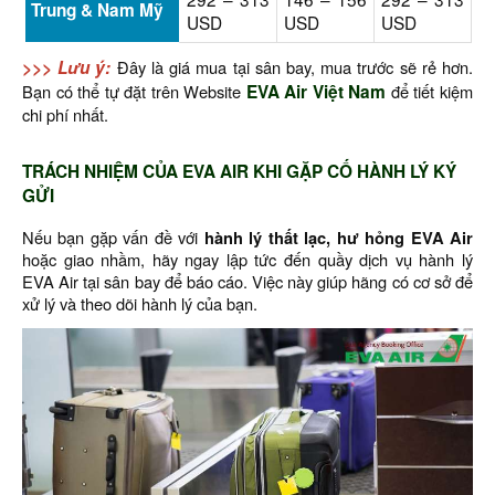
Trung & Nam Mỹ
USD
USD
USD
>>> Lưu ý:
Đây là giá mua tại sân bay, mua trước sẽ rẻ hơn.
Bạn có thể tự đặt trên
Website
EVA Air Việt Nam
để tiết kiệm
chi phí nhất.
TRÁCH NHIỆM CỦA EVA AIR KHI GẶP CỐ HÀNH LÝ KÝ
GỬI
Nếu bạn gặp vấn đề với
hành lý thất lạc, hư hỏng EVA Air
hoặc giao nhầm, hãy ngay lập tức đến quầy dịch vụ hành lý
EVA Air tại sân bay để báo cáo. Việc này giúp hãng có cơ sở để
xử lý và theo dõi hành lý của bạn.