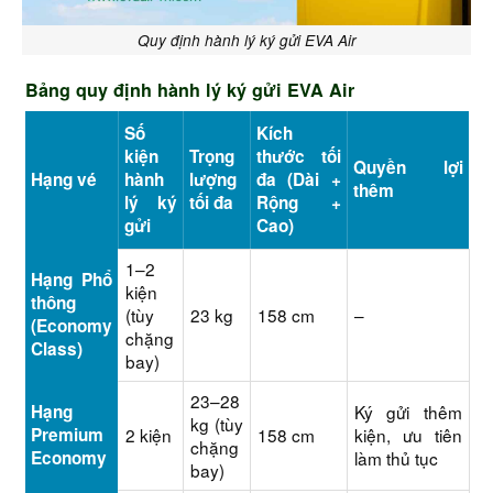
Quy định hành lý ký gửi EVA Air
Bảng quy định hành lý ký gửi EVA Air
Số
Kích
kiện
Trọng
thước tối
Quyền lợi
Hạng vé
hành
lượng
đa (Dài +
thêm
lý ký
tối đa
Rộng +
gửi
Cao)
1–2
Hạng Phổ
kiện
thông
(tùy
23 kg
158 cm
–
(Economy
chặng
Class)
bay)
23–28
Hạng
Ký gửi thêm
kg (tùy
Premium
2 kiện
158 cm
kiện, ưu tiên
chặng
Economy
làm thủ tục
bay)