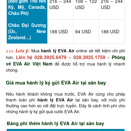
(bao gồm Thổ Nhĩ
216 – 244
108 – 122
216 – 244
Kỳ, Mỹ, Canada,
USD
USD
USD
Châu Phi)
Châu Đại Dương
(Úc, New
188 USD
94 USD
188 USD
Zealand…)
>>> Lưu ý:
Mua
hành lý EVA Air
online sẽ tiết kiệm chi phí
028.3925.6479
–
028.3925.1759
hơn.
Liên hệ
–
Phòng
vé EVA Air Việt Nam
để được hỗ trợ mua hành lý nhanh
chóng.
Giá mua hành lý ký gửi EVA Air tại sân bay
Nếu hành khách không mua trước, EVA Air cũng cho phép
thanh toán phí
hành lý EVA Air
tại sân bay, với mức phí
thường cao hơn so với đặt trực tuyến. Đây là cách tinh phí cho
những hành lý ký gửi quá cước EVA Air.
Bảng phí thêm hành lý EVA Air tại sân bay