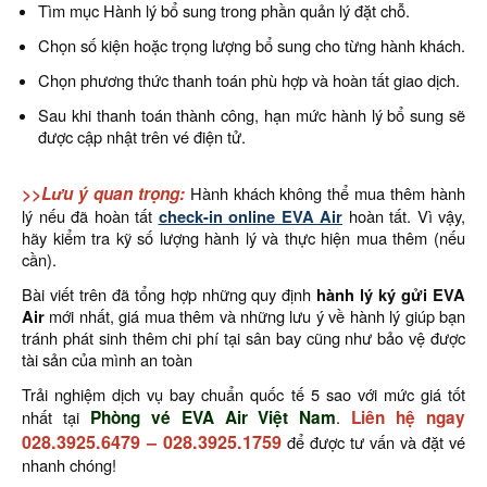
Tìm mục Hành lý bổ sung trong phần quản lý đặt chỗ.
Chọn số kiện hoặc trọng lượng bổ sung cho từng hành khách.
Chọn phương thức thanh toán phù hợp và hoàn tất giao dịch.
Sau khi thanh toán thành công, hạn mức hành lý bổ sung sẽ
được cập nhật trên vé điện tử.
>>Lưu ý quan trọng:
Hành khách không thể mua thêm hành
lý nếu đã hoàn tất
check-in online EVA Air
hoàn tất. Vì vậy,
hãy kiểm tra kỹ số lượng hành lý và thực hiện mua thêm (nếu
cần).
Bài viết trên đã tổng hợp những quy định
hành lý ký gửi EVA
Air
mới nhất, giá mua thêm và những lưu ý về hành lý giúp bạn
tránh phát sinh thêm chi phí tại sân bay cũng như bảo vệ được
tài sản của mình an toàn
Trải nghiệm dịch vụ bay chuẩn quốc tế 5 sao với mức giá tốt
nhất tại
Phòng vé EVA Air Việt Nam
.
Liên hệ ngay
028.3925.6479
–
028.3925.1759
để được tư vấn và đặt vé
nhanh chóng!