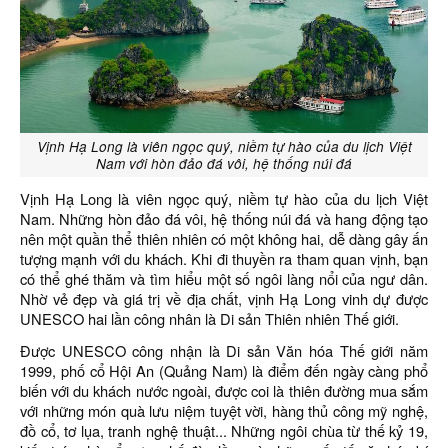
Vịnh Hạ Long là viên ngọc quý, niềm tự hào của du lịch Việt
Nam với hòn đảo đá vôi, hệ thống núi đá
Vịnh Hạ Long là viên ngọc quý, niềm tự hào của du lịch Việt
Nam. Những hòn đảo đá vôi, hệ thống núi đá và hang động tạo
nên một quần thể thiên nhiên có một không hai, dễ dàng gây ấn
tượng mạnh với du khách. Khi đi thuyền ra tham quan vịnh, bạn
có thể ghé thăm và tìm hiểu một số ngôi làng nổi của ngư dân.
Nhờ vẻ đẹp và giá trị về địa chất, vịnh Hạ Long vinh dự được
UNESCO hai lần công nhân là Di sản Thiên nhiên Thế giới.
Được UNESCO công nhận là Di sản Văn hóa Thế giới năm
1999, phố cổ Hội An (Quảng Nam) là điểm đến ngày càng phổ
biến với du khách nước ngoài, được coi là thiên đường mua sắm
với những món quà lưu niệm tuyệt vời, hàng thủ công mỹ nghệ,
đồ cổ, tơ lụa, tranh nghệ thuật... Những ngôi chùa từ thế kỷ 19,