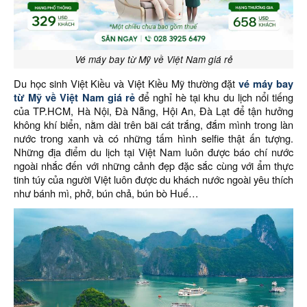
Vé máy bay từ Mỹ về Việt Nam giá rẻ
Du học sinh Việt Kiều và Việt Kiều Mỹ thường đặt
vé máy bay
từ Mỹ về Việt Nam giá rẻ
để nghỉ hè tại khu du lịch nổi tiếng
của TP.HCM, Hà Nội, Đà Nẵng, Hội An, Đà Lạt để tận hưởng
không khí biển, nằm dài trên bãi cát trắng, đắm mình trong làn
nước trong xanh và có những tấm hình selfie thật ấn tượng.
Những địa điểm du lịch tại Việt Nam luôn được báo chí nước
ngoài nhắc đến với những cảnh đẹp đặc sắc cùng với ẩm thực
tinh túy của người Việt luôn được du khách nước ngoài yêu thích
như bánh mì, phở, bún chả, bún bò Huế…