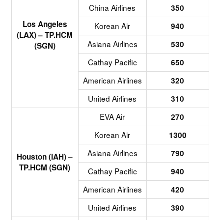
China Airlines
350
Los Angeles
Korean Air
940
(LAX) – TP.HCM
Asiana Airlines
530
(SGN)
Cathay Pacific
650
American Airlines
320
United Airlines
310
EVA Air
270
Korean Air
1300
Asiana Airlines
790
Houston (IAH) –
TP.HCM (SGN)
Cathay Pacific
940
American Airlines
420
United Airlines
390