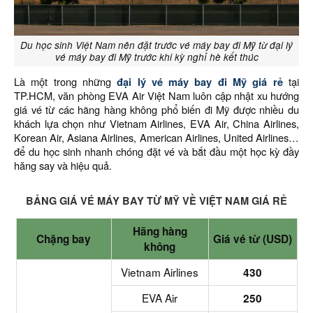
Du học sinh Việt Nam nên đặt trước vé máy bay đi Mỹ từ đại lý
vé máy bay đi Mỹ trước khi kỳ nghỉ hè kết thúc
Là một trong những
đại lý vé máy bay đi Mỹ giá rẻ
tại
TP.HCM, văn phòng EVA Air Việt Nam luôn cập nhật xu hướng
giá vé từ các hãng hàng không phổ biến đi Mỹ được nhiều du
khách lựa chọn như Vietnam Airlines, EVA Air, China Airlines,
Korean Air, Asiana Airlines, American Airlines, United Airlines…
để du học sinh nhanh chóng đặt vé và bắt đầu một học kỳ đầy
hăng say và hiệu quả.
BẢNG GIÁ VÉ MÁY BAY TỪ MỸ VỀ VIỆT NAM GIÁ RẺ
Hãng hàng
Chặng bay
Giá vé từ (USD)
không
Vietnam Airlines
430
EVA Air
250