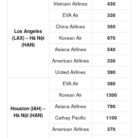
Vietnam Airlines
430
EVA Air
330
China Airlines
350
Los Angeles
Korean Air
(LAX) – Hà Nội
970
(HAN)
Asiana Airlines
540
American Airlines
330
United Airlines
390
EVA Air
380
Korean Air
1300
Asiana Airlines
790
Houston (IAH) –
Hà Nội (HAN)
Cathay Pacific
1100
American Airlines
370