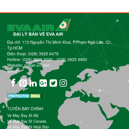
Địa chỉ: 173 Nguyễn Thị Minh Khai, P.Phạm Ngũ Lão, Q1,
Tp.HCM
Điện thoại:
(028) 3925 6479
Hotline:
(028) 3936 2020
-
(028) 3925 9950
Website: evaair-vn.com
Email:
TUYẾN BAY CHÍNH
Vé Máy Bay Đi Mỹ
Vé Máy Bay Đi Canada
Vé Máy Bay Đi Nhật Bản