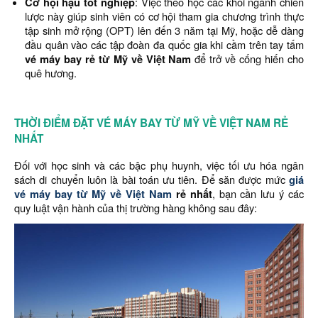
Cơ hội hậu tốt nghiệp
: Việc theo học các khối ngành chiến
lược này giúp sinh viên có cơ hội tham gia chương trình thực
tập sinh mở rộng (OPT) lên đến 3 năm tại Mỹ, hoặc dễ dàng
đầu quân vào các tập đoàn đa quốc gia khi cầm trên tay tấm
vé máy bay rẻ từ Mỹ về Việt Nam
để trở về cống hiến cho
quê hương.
THỜI ĐIỂM ĐẶT VÉ MÁY BAY TỪ MỸ VỀ VIỆT NAM RẺ
NHẤT
Đối với học sinh và các bậc phụ huynh, việc tối ưu hóa ngân
sách di chuyển luôn là bài toán ưu tiên. Để săn được mức
giá
vé máy bay từ Mỹ về Việt Nam
rẻ nhất
, bạn cần lưu ý các
quy luật vận hành của thị trường hàng không sau đây: