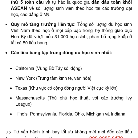
thứ 5 toàn cầu
và tự hào là quốc gia
dẫn đầu toàn khối
ASEAN
về số lượng sinh viên theo học tại các trường đại
học, cao đẳng ở Mỹ.
Quy mô tăng trưởng liên tục
: Tổng số lượng du học sinh
Việt Nam theo học ở mọi cấp bậc trong hệ thống giáo dục
Hoa Kỳ đã vượt mốc 31.000 học sinh, phân bổ rộng khắp ở
tất cả 50 tiểu bang.
Các tiểu bang tập trung đông du học sinh nhất:
California (Vùng Bờ Tây sôi động)
New York (Trung tâm kinh tế, văn hóa)
Texas (Khu vực có cộng đồng người Việt cực kỳ lớn)
Massachusetts (Thủ phủ học thuật với các trường Ivy
League)
Illinois, Pennsylvania, Florida, Ohio, Michigan và Indiana.
>> Tư vấn hành trình bay tối ưu không mệt mỏi đến các tiểu