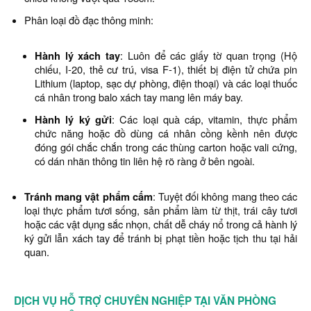
Phân loại đồ đạc thông minh:
Hành lý xách tay
: Luôn để các giấy tờ quan trọng (Hộ
chiếu, I-20, thẻ cư trú, visa F-1), thiết bị điện tử chứa pin
Lithium (laptop, sạc dự phòng, điện thoại) và các loại thuốc
cá nhân trong balo xách tay mang lên máy bay.
Hành lý ký gửi
: Các loại quà cáp, vitamin, thực phẩm
chức năng hoặc đồ dùng cá nhân cồng kềnh nên được
đóng gói chắc chắn trong các thùng carton hoặc vali cứng,
có dán nhãn thông tin liên hệ rõ ràng ở bên ngoài.
Tránh mang vật phẩm cấm
: Tuyệt đối không mang theo các
loại thực phẩm tươi sống, sản phẩm làm từ thịt, trái cây tươi
hoặc các vật dụng sắc nhọn, chất dễ cháy nổ trong cả hành lý
ký gửi lẫn xách tay để tránh bị phạt tiền hoặc tịch thu tại hải
quan.
DỊCH VỤ HỖ TRỢ CHUYÊN NGHIỆP TẠI VĂN PHÒNG