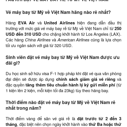
Vé máy bay từ Mỹ về Việt Nam hãng nào rẻ nhất?
Hãng
EVA Air
và
United Airlines
hiện đang dẫn đầu thị
trường với mức giá vé máy bay rẻ từ Mỹ về Việt Nam chỉ từ
250
USD đến 310 USD
cho chặng khởi hành từ Los Angeles (LAX).
Các hãng
China Airlines
và
American Airlines
cũng là lựa chọn
tối ưu ngân sách với giá từ 320 USD.
Sinh viên đặt vé máy bay từ Mỹ về Việt Nam được ưu
đãi gì?
Du học sinh sở hữu visa F-1 hợp pháp khi đặt vé qua văn phòng
đại diện sẽ được áp dụng
chính sách giảm giá vé riêng
và
đặc quyền
tăng thêm tiêu chuẩn hành lý ký gửi miễn phí
(từ
1 kiện lên 2 kiện, mỗi kiện tối đa 23kg) tùy theo hãng bay.
Thời điểm nào đặt vé máy bay từ Mỹ về Việt Nam rẻ
nhất trong năm?
Thời điểm vàng để săn vé giá rẻ là
đặt trước từ 2 đến 3
tháng
, đặc biệt nên chọn ngày khởi hành vào
thứ Ba hoặc thứ