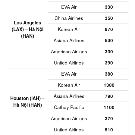
EVA Air
330
China Airlines
350
Los Angeles
Korean Air
(LAX) – Hà Nội
970
(HAN)
Asiana Airlines
540
American Airlines
330
United Airlines
390
EVA Air
380
Korean Air
1300
Asiana Airlines
790
Houston (IAH) –
Hà Nội (HAN)
Cathay Pacific
1100
American Airlines
370
United Airlines
510