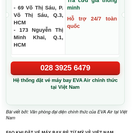
Tra cứu giá thông
- 69 Võ Thị Sáu, P.
minh
Võ Thị Sáu, Q.3,
Hỗ trợ 24/7 toàn
HCM
quốc
- 173 Nguyễn Thị
Minh Khai, Q.1,
HCM
028 3925 6479
Hệ thống đặt vé máy bay EVA Air chính thức
tại Việt Nam
Bài viết bởi: Văn phòng đại diện chính thức của EVA Air tại Việt
Nam
FAQ KHI ĐẶT VÉ MÁY BAY RẺ TỪ MỸ VỀ VIỆT NAM