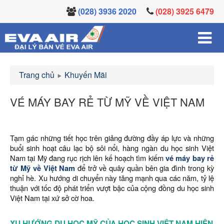
(028) 3936 2020
(028) 3925 6479
Trang chủ
Khuyến Mãi
VÉ MÁY BAY RẺ TỪ MỸ VỀ VIỆT NAM
Tạm gác những tiết học trên giảng đường đầy áp lực và những
buổi sinh hoạt câu lạc bộ sôi nổi, hàng ngàn du học sinh Việt
Nam tại Mỹ đang rục rịch lên kế hoạch tìm kiếm
vé máy bay rẻ
từ Mỹ về Việt Nam
để trở về quây quần bên gia đình trong kỳ
nghỉ hè. Xu hướng di chuyển này tăng mạnh qua các năm, tỷ lệ
thuận với tốc độ phát triển vượt bậc của cộng đồng du học sinh
Việt Nam tại xứ sở cờ hoa.
XU HƯỚNG DU HỌC MỸ CỦA HỌC SINH VIỆT NAM HIỆN