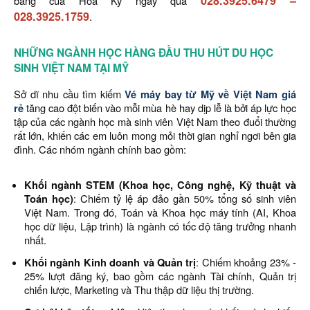
028.3925.6479
–
bang của Hoa Kỳ ngay qua
028.3925.1759
.
NHỮNG NGÀNH HỌC HÀNG ĐẦU THU HÚT DU HỌC
SINH VIỆT NAM TẠI MỸ
Sở dĩ nhu cầu tìm kiếm
Vé máy bay từ Mỹ về Việt Nam giá
rẻ
tăng cao đột biến vào mỗi mùa hè hay dịp lễ là bởi áp lực học
tập của các ngành học mà sinh viên Việt Nam theo đuổi thường
rất lớn, khiến các em luôn mong mỏi thời gian nghỉ ngơi bên gia
đình. Các nhóm ngành chính bao gồm:
Khối ngành STEM (Khoa học, Công nghệ, Kỹ thuật và
Toán học)
: Chiếm tỷ lệ áp đảo gần 50% tổng số sinh viên
Việt Nam. Trong đó, Toán và Khoa học máy tính (AI, Khoa
học dữ liệu, Lập trình) là ngành có tốc độ tăng trưởng nhanh
nhất.
Khối ngành Kinh doanh và Quản trị
: Chiếm khoảng 23% -
25% lượt đăng ký, bao gồm các ngành Tài chính, Quản trị
chiến lược, Marketing và Thu thập dữ liệu thị trường.