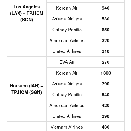
Los Angeles
Korean Air
940
(LAX) – TP.HCM
Asiana Airlines
530
(SGN)
Cathay Pacific
650
American Airlines
320
United Airlines
310
EVA Air
270
Korean Air
1300
Asiana Airlines
790
Houston (IAH) –
TP.HCM (SGN)
Cathay Pacific
940
American Airlines
420
United Airlines
390
Vietnam Airlines
430