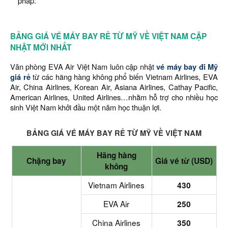
pháp.
BẢNG GIÁ VÉ MÁY BAY RẺ TỪ MỸ VỀ VIỆT NAM CẬP
NHẬT MỚI NHẤT
Văn phòng EVA Air Việt Nam luôn cập nhật
vé máy bay đi Mỹ
giá rẻ
từ các hãng hàng không phổ biến Vietnam Airlines, EVA
Air, China Airlines, Korean Air, Asiana Airlines, Cathay Pacific,
American Airlines, United Airlines…nhằm hỗ trợ cho nhiều học
sinh Việt Nam khởi đầu một năm học thuận lợi.
BẢNG GIÁ VÉ MÁY BAY RẺ TỪ MỸ VỀ VIỆT NAM
Hãng hàng
Chặng bay
Giá vé từ (USD)
không
Vietnam Airlines
430
EVA Air
250
China Airlines
350