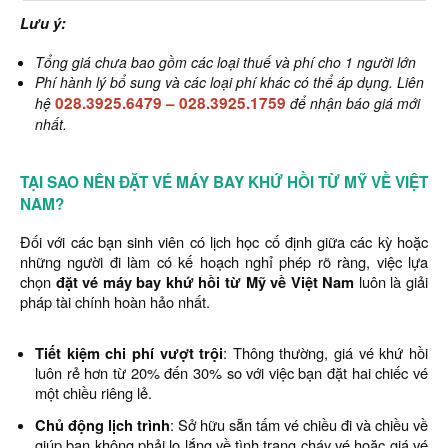
Lưu ý:
Tổng giá chưa bao gồm các loại thuế và phí cho 1 người lớn
Phí hành lý bổ sung và các loại phí khác có thể áp dụng. Liên
028.3925.6479
–
028.3925.1759
hệ
để nhận báo giá mới
nhất.
TẠI SAO NÊN ĐẶT VÉ MÁY BAY KHỨ HỒI TỪ MỸ VỀ VIỆT
NAM?
Đối với các bạn sinh viên có lịch học cố định giữa các kỳ hoặc
những người đi làm có kế hoạch nghỉ phép rõ ràng, việc lựa
chọn
đặt vé máy bay khứ hồi từ Mỹ về Việt Nam
luôn là giải
pháp tài chính hoàn hảo nhất.
Tiết kiệm chi phí vượt trội
: Thông thường, giá vé khứ hồi
luôn rẻ hơn từ 20% đến 30% so với việc bạn đặt hai chiếc vé
một chiều riêng lẻ.
Chủ động lịch trình
: Sở hữu sẵn tấm vé chiều đi và chiều về
giúp bạn không phải lo lắng về tình trạng cháy vé hoặc giá vé