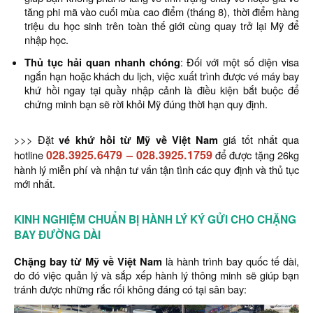
tăng phi mã vào cuối mùa cao điểm (tháng 8), thời điểm hàng
triệu du học sinh trên toàn thế giới cùng quay trở lại Mỹ để
nhập học.
Thủ tục hải quan nhanh chóng
: Đối với một số diện visa
ngắn hạn hoặc khách du lịch, việc xuất trình được vé máy bay
khứ hồi ngay tại quầy nhập cảnh là điều kiện bắt buộc để
chứng minh bạn sẽ rời khỏi Mỹ đúng thời hạn quy định.
>>> Đặt
vé khứ hồi từ Mỹ về Việt Nam
giá tốt nhất qua
028.3925.6479
–
028.3925.1759
hotline
để được tặng 26kg
hành lý miễn phí và nhận tư vấn tận tình các quy định và thủ tục
mới nhất.
KINH NGHIỆM CHUẨN BỊ HÀNH LÝ KÝ GỬI CHO CHẶNG
BAY ĐƯỜNG DÀI
Chặng bay từ Mỹ về Việt Nam
là hành trình bay quốc tế dài,
do đó việc quản lý và sắp xếp hành lý thông minh sẽ giúp bạn
tránh được những rắc rối không đáng có tại sân bay: