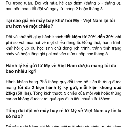
Tư
trong tuần. Đối với mùa hè cao điểm (tháng 5 - tháng 8),
bạn nên hoàn tất đặt vé ngay từ tháng 2 hoặc tháng 3.
Tại sao giá vé máy bay khứ hồi Mỹ - Việt Nam lại tối
ưu hơn vé một chiều?
Đặt vé khứ hồi giúp hành khách
tiết kiệm từ 20% đến 30% chi
phí
so với mua hai vé một chiều riêng lẻ. Đồng thời, hành trình
khứ hồi giúp du học sinh chủ động lịch trình, tránh tình trạng
cháy vé hoặc tăng giá phi mã vào mùa nhập học tháng 8.
Hành lý ký gửi từ Mỹ về Việt Nam được mang tối đa
bao nhiêu kg?
Hành khách hạng Phổ thông quy đổi theo hệ kiện thường được
mang
tối đa 2 kiện hành lý ký gửi, mỗi kiện không quá
23kg (50 lbs)
. Tổng kích thước 3 chiều của mỗi vali hoặc thùng
carton không được vượt quá quy định tiêu chuẩn là 158cm.
Tổng đài đặt vé máy bay rẻ từ Mỹ về Việt Nam uy tín là
số nào?
Để cập nhật bảng giá khuyến mãi mới nhất và nhận ưu đãi tặng