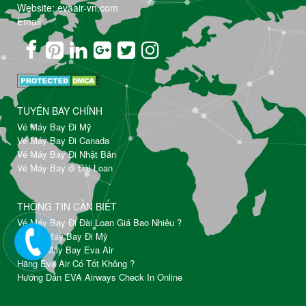
Website: evaair-vn.com
Email:
TUYẾN BAY CHÍNH
Vé Máy Bay Đi Mỹ
Vé Máy Bay Đi Canada
Vé Máy Bay Đi Nhật Bản
Vé Máy Bay đi Đài Loan
THÔNG TIN CẦN BIẾT
Vé Máy Bay Đi Đài Loan Giá Bao Nhiêu ?
Đặt Vé Máy Bay Đi Mỹ
Đổi Vé Máy Bay Eva Air
Hãng Eva Air Có Tốt Không ?
Hướng Dẫn EVA Airways Check In Online