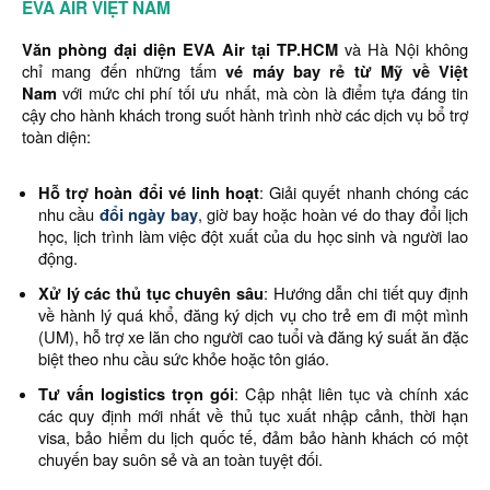
EVA AIR VIỆT NAM
Văn phòng đại diện EVA Air tại TP.HCM
và Hà Nội không
chỉ mang đến những tấm
vé máy bay rẻ từ Mỹ về Việt
Nam
với mức chi phí tối ưu nhất, mà còn là điểm tựa đáng tin
cậy cho hành khách trong suốt hành trình nhờ các dịch vụ bổ trợ
toàn diện:
Hỗ trợ hoàn đổi vé linh hoạt
: Giải quyết nhanh chóng các
nhu cầu
đổi ngày bay
, giờ bay hoặc hoàn vé do thay đổi lịch
học, lịch trình làm việc đột xuất của du học sinh và người lao
động.
Xử lý các thủ tục chuyên sâu
: Hướng dẫn chi tiết quy định
về hành lý quá khổ, đăng ký dịch vụ cho trẻ em đi một mình
(UM), hỗ trợ xe lăn cho người cao tuổi và đăng ký suất ăn đặc
biệt theo nhu cầu sức khỏe hoặc tôn giáo.
Tư vấn logistics trọn gói
: Cập nhật liên tục và chính xác
các quy định mới nhất về thủ tục xuất nhập cảnh, thời hạn
visa, bảo hiểm du lịch quốc tế, đảm bảo hành khách có một
chuyến bay suôn sẻ và an toàn tuyệt đối.