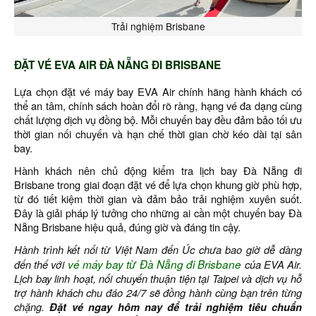
Trải nghiệm Brisbane
ĐẶT VÉ EVA AIR ĐÀ NẴNG ĐI BRISBANE
Lựa chọn đặt vé máy bay EVA Air chính hãng hành khách có
thể an tâm, chính sách hoàn đổi rõ ràng, hạng vé đa dạng cùng
chất lượng dịch vụ đồng bộ. Mỗi chuyến bay đều đảm bảo tối ưu
thời gian nối chuyến và hạn chế thời gian chờ kéo dài tại sân
bay.
Hành khách nên chủ động kiểm tra lịch bay Đà Nẵng đi
Brisbane trong giai đoạn đặt vé để lựa chọn khung giờ phù hợp,
từ đó tiết kiệm thời gian và đảm bảo trải nghiệm xuyên suốt.
Đây là giải pháp lý tưởng cho những ai cần một chuyến bay Đà
Nẵng Brisbane hiệu quả, đúng giờ và đáng tin cậy.
Hành trình kết nối từ Việt Nam đến Úc chưa bao giờ dễ dàng
đến thế với
vé máy bay từ Đà Nẵng đi Brisbane
của EVA Air.
Lịch bay linh hoạt, nối chuyến thuận tiện tại Taipei và dịch vụ hỗ
trợ hành khách chu đáo 24/7 sẽ đồng hành cùng bạn trên từng
chặng.
Đặt vé ngay hôm nay để trải nghiệm tiêu chuẩn