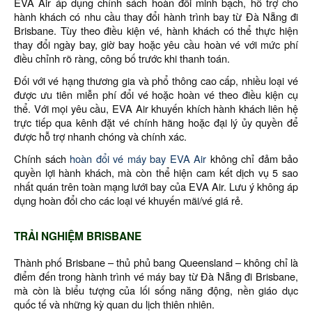
EVA Air áp dụng chính sách hoàn đổi minh bạch, hỗ trợ cho
hành khách có nhu cầu thay đổi hành trình bay từ Đà Nẵng đi
Brisbane. Tùy theo điều kiện vé, hành khách có thể thực hiện
thay đổi ngày bay, giờ bay hoặc yêu cầu hoàn vé với mức phí
điều chỉnh rõ ràng, công bố trước khi thanh toán.
Đối với vé hạng thương gia và phổ thông cao cấp, nhiều loại vé
được ưu tiên miễn phí đổi vé hoặc hoàn vé theo điều kiện cụ
thể. Với mọi yêu cầu, EVA Air khuyến khích hành khách liên hệ
trực tiếp qua kênh đặt vé chính hãng hoặc đại lý ủy quyền để
được hỗ trợ nhanh chóng và chính xác.
Chính sách
hoàn đổi vé máy bay EVA Air
không chỉ đảm bảo
quyền lợi hành khách, mà còn thể hiện cam kết dịch vụ 5 sao
nhất quán trên toàn mạng lưới bay của EVA Air. Lưu ý không áp
dụng hoàn đổi cho các loại vé khuyến mãi/vé giá rẻ.
TRẢI NGHIỆM BRISBANE
Thành phố Brisbane – thủ phủ bang Queensland – không chỉ là
điểm đến trong hành trình vé máy bay từ Đà Nẵng đi Brisbane,
mà còn là biểu tượng của lối sống năng động, nền giáo dục
quốc tế và những kỳ quan du lịch thiên nhiên.