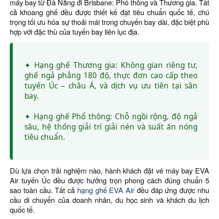
máy bay từ Đà Nẵng đi Brisbane: Phổ thông và Thương gia. Tất
cả khoang ghế đều được thiết kế đạt tiêu chuẩn quốc tế, chú
trọng tối ưu hóa sự thoải mái trong chuyến bay dài, đặc biệt phù
hợp với đặc thù của tuyến bay liên lục địa.
✦ Hạng ghế Thương gia: Không gian riêng tư,
ghế ngả phẳng 180 độ, thực đơn cao cấp theo
tuyến Úc – châu Á, và dịch vụ ưu tiên tại sân
bay.
✦ Hạng ghế Phổ thông: Chỗ ngồi rộng, độ ngả
sâu, hệ thống giải trí giải nén và suất ăn nóng
tiêu chuẩn.
Dù lựa chọn trải nghiệm nào, hành khách đặt vé máy bay EVA
Air tuyến Úc đều được hưởng trọn phong cách đúng chuẩn 5
sao toàn cầu. Tất cả
hạng ghế EVA Air
đều đáp ứng được nhu
cầu di chuyển của doanh nhân, du học sinh và khách du lịch
quốc tế.