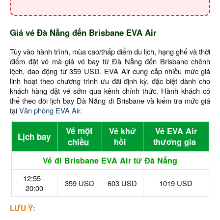
Giá vé Đà Nẵng đến Brisbane EVA Air
Tùy vào hành trình, mùa cao/thấp điểm du lịch, hạng ghế và thời
điểm đặt vé mà giá vé bay từ Đà Nẵng đến Brisbane chênh
lệch, dao động từ 359 USD. EVA Air cung cấp nhiều mức giá
linh hoạt theo chương trình ưu đãi định kỳ, đặc biệt dành cho
khách hàng đặt vé sớm qua kênh chính thức. Hành khách có
thể theo dõi lịch bay Đà Nẵng đi Brisbane và kiểm tra mức giá
tại
Văn phòng EVA Air
.
Vé một
Vé khứ
Vé EVA Air
Lịch bay
chiều
hồi
thương gia
Vé đi Brisbane EVA Air từ Đà Nẵng
12:55 -
359 USD
603 USD
1019 USD
20:00
LƯU Ý: