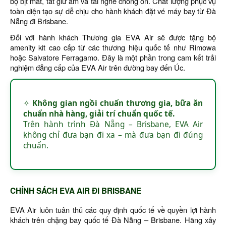
bộ bịt mắt, tất giữ ấm và tai nghe chống ồn. Chất lượng phục vụ
toàn diện tạo sự dễ chịu cho hành khách đặt vé máy bay từ Đà
Nẵng đi Brisbane.
Đối với hành khách Thương gia EVA Air sẽ được tặng bộ
amenity kit cao cấp từ các thương hiệu quốc tế như Rimowa
hoặc Salvatore Ferragamo. Đây là một phần trong cam kết trải
nghiệm đẳng cấp của EVA Air trên đường bay đến Úc.
✧
Không gian ngồi chuẩn thương gia, bữa ăn
chuẩn nhà hàng, giải trí chuẩn quốc tế.
Trên hành trình Đà Nẵng – Brisbane, EVA Air
không chỉ đưa bạn đi xa – mà đưa bạn đi đúng
chuẩn.
CHÍNH SÁCH EVA AIR ĐI BRISBANE
EVA Air luôn tuân thủ các quy định quốc tế về quyền lợi hành
khách trên chặng bay quốc tế Đà Nẵng – Brisbane. Hãng xây