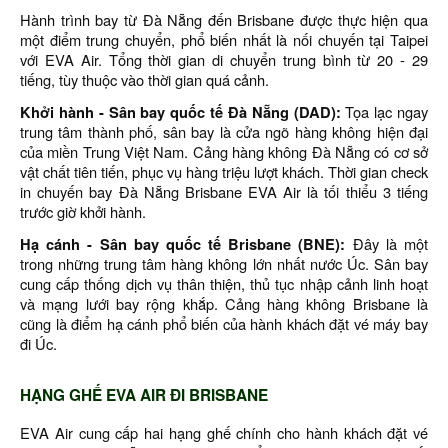
Hành trình bay từ Đà Nẵng đến Brisbane được thực hiện qua
một điểm trung chuyển, phổ biến nhất là nối chuyến tại Taipei
với EVA Air. Tổng thời gian di chuyển trung bình từ 20 - 29
tiếng, tùy thuộc vào thời gian quá cảnh.
Khởi hành - Sân bay quốc tế Đà Nẵng (DAD):
Tọa lạc ngay
trung tâm thành phố, sân bay là cửa ngõ hàng không hiện đại
của miền Trung Việt Nam. Cảng hàng không Đà Nẵng có cơ sở
vật chất tiên tiến, phục vụ hàng triệu lượt khách. Thời gian check
in chuyến bay Đà Nẵng Brisbane EVA Air là tối thiểu 3 tiếng
trước giờ khởi hành.
Hạ cánh - Sân bay quốc tế Brisbane (BNE):
Đây là một
trong những trung tâm hàng không lớn nhất nước Úc. Sân bay
cung cấp thống dịch vụ thân thiện, thủ tục nhập cảnh linh hoạt
và mạng lưới bay rộng khắp. Cảng hàng không Brisbane là
cũng là điểm hạ cánh phổ biến của hành khách đặt vé máy bay
đi Úc.
HẠNG GHẾ EVA AIR ĐI BRISBANE
EVA Air cung cấp hai hạng ghế chính cho hành khách đặt vé