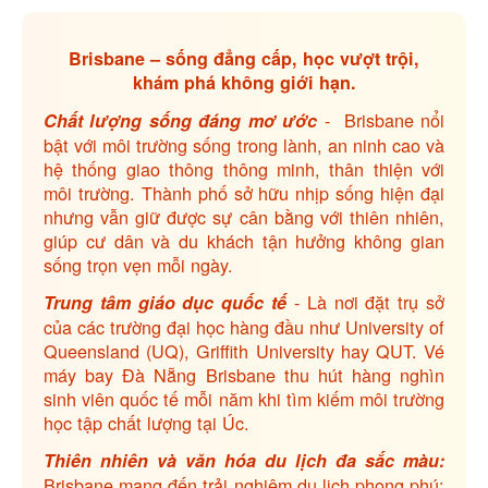
Brisbane – sống đẳng cấp, học vượt trội,
khám phá không giới hạn.
- Brisbane nổi
Chất lượng sống đáng mơ ước
bật với môi trường sống trong lành, an ninh cao và
hệ thống giao thông thông minh, thân thiện với
môi trường. Thành phố sở hữu nhịp sống hiện đại
nhưng vẫn giữ được sự cân bằng với thiên nhiên,
giúp cư dân và du khách tận hưởng không gian
sống trọn vẹn mỗi ngày.
- Là nơi đặt trụ sở
Trung tâm giáo dục quốc tế
của các trường đại học hàng đầu như University of
Queensland (UQ), Griffith University hay QUT. Vé
máy bay Đà Nẵng Brisbane thu hút hàng nghìn
sinh viên quốc tế mỗi năm khi tìm kiếm môi trường
học tập chất lượng tại Úc.
Thiên nhiên và văn hóa du lịch đa sắc màu:
Brisbane mang đến trải nghiệm du lịch phong phú: