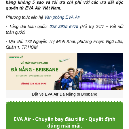
hàng không 5 sao và tối ưu chi phí với các ưu đãi độc
quyền từ EVA Air Việt Nam.
Phương thức liên hệ
Văn phòng EVA Air
- Tổng đài toàn quốc:
028 3925 6479
(Hỗ trợ 24/7 – Kết nối
toàn quốc)
- Địa chỉ: 173 Nguyễn Thị Minh Khai, phường Phạm Ngũ Lão,
Quận 1, TP.HCM
Đặt vé EVA Air Đà Nẵng đi Brisbane
EVA Air - Chuyến bay đầu tiên - Quyết định
đúng mãi mãi.