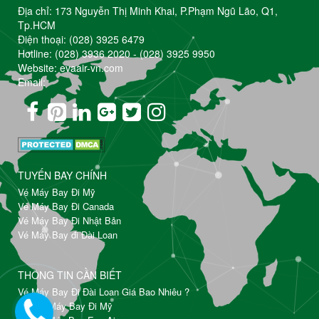
Địa chỉ: 173 Nguyễn Thị Minh Khai, P.Phạm Ngũ Lão, Q1,
Tp.HCM
Điện thoại:
(028) 3925 6479
Hotline:
(028) 3936 2020
-
(028) 3925 9950
Website: evaair-vn.com
Email:
TUYẾN BAY CHÍNH
Vé Máy Bay Đi Mỹ
Vé Máy Bay Đi Canada
Vé Máy Bay Đi Nhật Bản
Vé Máy Bay đi Đài Loan
THÔNG TIN CẦN BIẾT
Vé Máy Bay Đi Đài Loan Giá Bao Nhiêu ?
Đặt Vé Máy Bay Đi Mỹ