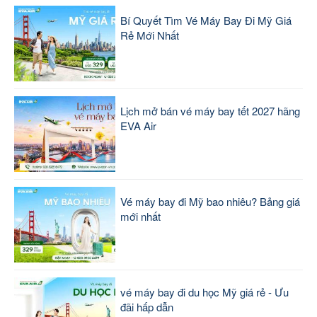
Bí Quyết Tìm Vé Máy Bay Đi Mỹ Giá
Rẻ Mới Nhất
Lịch mở bán vé máy bay tết 2027 hãng
EVA Air
Vé máy bay đi Mỹ bao nhiêu? Bảng giá
mới nhất
vé máy bay đi du học Mỹ giá rẻ - Ưu
đãi hấp dẫn