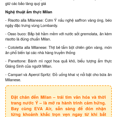
giữ các bảo tàng quý giá
Nghệ thuật ẩm thực Milan
- Risotto alla Milanese: Cơm Ý nấu nghệ saffron vàng óng, béo
ngậy đặc trưng vùng Lombardy.
- Osso buco: Bắp bê hầm mềm với nước sốt gremolata, ăn kèm
risotto là đúng chuẩn Milan.
- Cotoletta alla Milanese: Thịt bê tẩm bột chiên giòn vàng, món
ăn phổ biến tại các nhà hàng truyền thống
- Panettone: Bánh mì ngọt hoa quả khô, biểu tượng ẩm thực
Giáng Sinh của người Milan.
- Campari và Aperol Spritz: Đồ uống khai vị nổi bật cho bữa ăn
Milanese.
Đặt chân đến Milan – trái tim văn hóa và thời
trang nước Ý – là mở ra hành trình cảm hứng.
Bay cùng EVA Air, sẵn sàng để đón nhận
từng khoảnh khắc trọn vẹn ngay từ khi bắt