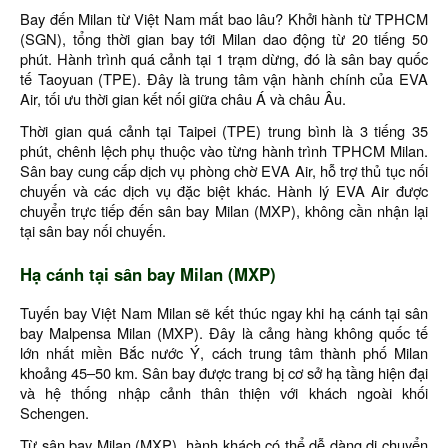
Bay đến Milan từ Việt Nam mất bao lâu? Khởi hành từ TPHCM
(SGN), tổng thời gian bay tới Milan dao động từ 20 tiếng 50
phút. Hành trình quá cảnh tại 1 trạm dừng, đó là sân bay quốc
tế Taoyuan (TPE). Đây là trung tâm vận hành chính của EVA
Air, tối ưu thời gian kết nối giữa châu Á và châu Âu.
Thời gian quá cảnh tại Taipei (TPE) trung bình là 3 tiếng 35
phút, chênh lệch phụ thuộc vào từng hành trình TPHCM Milan.
Sân bay cung cấp dịch vụ phòng chờ EVA Air, hỗ trợ thủ tục nối
chuyến và các dịch vụ đặc biệt khác. Hành lý EVA Air được
chuyển trực tiếp đến sân bay Milan (MXP), không cần nhận lại
tại sân bay nối chuyến.
Hạ cánh tại sân bay Milan (MXP)
Tuyến bay Việt Nam Milan sẽ kết thúc ngay khi hạ cánh tại sân
bay Malpensa Milan (MXP). Đây là cảng hàng không quốc tế
lớn nhất miền Bắc nước Ý, cách trung tâm thành phố Milan
khoảng 45–50 km. Sân bay được trang bị cơ sở hạ tầng hiện đại
và hệ thống nhập cảnh thân thiện với khách ngoài khối
Schengen.
Từ sân bay Milan (MXP), hành khách có thể dễ dàng di chuyển