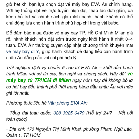
giờ hết khi bạn lựa chọn đặt vé máy bay EVA Air chính hãng.
Với hệ thống đặt vé trực tuyến hiện đại, thao tác đơn giản, đa
kênh hỗ trợ và chính sách giá minh bạch, hành khách có thể
chủ động lựa chọn hành trình phù hợp chỉ trong vài bước.
Để đảm bảo mua được vé máy bay TP. Hồ Chí Minh Milan giá
rẻ, hành khách nên đặt sớm trước ngày khởi hành ít nhất 3–4
tuần. EVA Air thường xuyên cập nhật chương trình khuyến mãi
vé máy bay đi Ý
, giúp hành khách dễ dàng tiếp cận hành trình
châu Âu đẳng cấp với chi phí hợp lý.
Trải nghiệm dịch vụ chuẩn 5 sao từ EVA Air – khởi đầu hành
trình Milan với sự tin cậy, tiện nghi và phong cách. Hãy đặt
vé
máy bay từ TPHCM đi Milan
ngay hôm nay để không bỏ lỡ
cơ hội bay đến thành phố thời trang hàng đầu châu Âu với mức
giá tốt nhất.
Phương thức liên hệ
Văn phòng EVA Air
:
- Tổng đài toàn quốc:
028 3925 6479
(Hỗ trợ 24/7 – Kết nối
toàn quốc)
- Địa chỉ: 173 Nguyễn Thị Minh Khai, phường Phạm Ngũ Lão,
Quận 1, TP.HCM