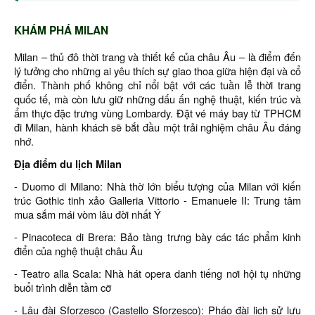
KHÁM PHÁ MILAN
Milan – thủ đô thời trang và thiết kế của châu Âu – là điểm đến
lý tưởng cho những ai yêu thích sự giao thoa giữa hiện đại và cổ
điển. Thành phố không chỉ nổi bật với các tuần lễ thời trang
quốc tế, mà còn lưu giữ những dấu ấn nghệ thuật, kiến trúc và
ẩm thực đặc trưng vùng Lombardy. Đặt vé máy bay từ TPHCM
đi Milan, hành khách sẽ bắt đầu một trải nghiệm châu Âu đáng
nhớ.
Địa điểm du lịch Milan
- Duomo di Milano: Nhà thờ lớn biểu tượng của Milan với kiến
trúc Gothic tinh xảo Galleria Vittorio - Emanuele II: Trung tâm
mua sắm mái vòm lâu đời nhất Ý
- Pinacoteca di Brera: Bảo tàng trưng bày các tác phẩm kinh
điển của nghệ thuật châu Âu
- Teatro alla Scala: Nhà hát opera danh tiếng nơi hội tụ những
buổi trình diễn tầm cỡ
- Lâu đài Sforzesco (Castello Sforzesco): Pháo đài lịch sử lưu