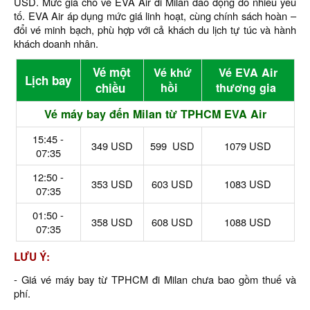
USD. Mức giá cho vé EVA Air đi Milan dao động do nhiều yếu
tố. EVA Air áp dụng mức giá linh hoạt, cùng chính sách hoàn –
đổi vé minh bạch, phù hợp với cả khách du lịch tự túc và hành
khách doanh nhân.
Vé một
Vé khứ
Vé EVA Air
Lịch bay
chiều
hồi
thương gia
Vé máy bay đến Milan từ TPHCM EVA Air
15:45 -
349 USD
599 USD
1079 USD
07:35
12:50 -
353 USD
603 USD
1083 USD
07:35
01:50 -
358 USD
608 USD
1088 USD
07:35
LƯU Ý:
- Giá vé máy bay từ TPHCM đi Milan chưa bao gồm thuế và
phí.