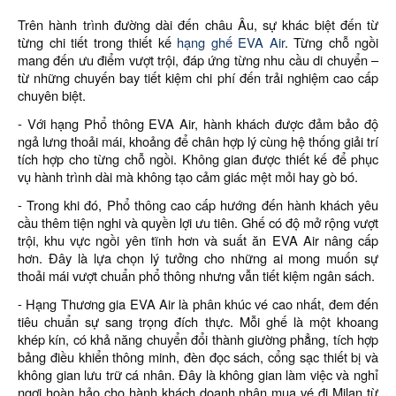
Trên hành trình đường dài đến châu Âu, sự khác biệt đến từ
từng chi tiết trong thiết kế
hạng ghế EVA Air
. Từng chỗ ngồi
mang đến ưu điểm vượt trội, đáp ứng từng nhu cầu di chuyển –
từ những chuyến bay tiết kiệm chi phí đến trải nghiệm cao cấp
chuyên biệt.
- Với hạng Phổ thông EVA Air, hành khách được đảm bảo độ
ngả lưng thoải mái, khoảng để chân hợp lý cùng hệ thống giải trí
tích hợp cho từng chỗ ngồi. Không gian được thiết kế để phục
vụ hành trình dài mà không tạo cảm giác mệt mỏi hay gò bó.
- Trong khi đó, Phổ thông cao cấp hướng đến hành khách yêu
cầu thêm tiện nghi và quyền lợi ưu tiên. Ghế có độ mở rộng vượt
trội, khu vực ngồi yên tĩnh hơn và suất ăn EVA Air nâng cấp
hơn. Đây là lựa chọn lý tưởng cho những ai mong muốn sự
thoải mái vượt chuẩn phổ thông nhưng vẫn tiết kiệm ngân sách.
- Hạng Thương gia EVA Air là phân khúc vé cao nhất, đem đến
tiêu chuẩn sự sang trọng đích thực. Mỗi ghế là một khoang
khép kín, có khả năng chuyển đổi thành giường phẳng, tích hợp
bảng điều khiển thông minh, đèn đọc sách, cổng sạc thiết bị và
không gian lưu trữ cá nhân. Đây là không gian làm việc và nghỉ
ngơi hoàn hảo cho hành khách doanh nhân mua vé đi Milan từ