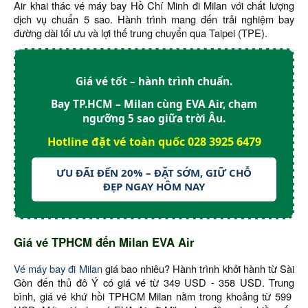
Air khai thác vé máy bay Hồ Chí Minh đi Milan với chất lượng
dịch vụ chuẩn 5 sao. Hành trình mang đến trải nghiệm bay
đường dài tối ưu và lợi thế trung chuyển qua Taipei (TPE).
Giá vé tốt – hành trình chuẩn.
Bay TP.HCM – Milan cùng EVA Air, chạm
ngưỡng 5 sao giữa trời Âu.
Hotline đặt vé toàn quốc
028 3925 6479
ƯU ĐÃI ĐẾN 20% – ĐẶT SỚM, GIỮ CHỖ
ĐẸP NGAY HÔM NAY
Giá vé TPHCM đến Milan EVA Air
Vé máy bay đi Milan
giá bao nhiêu? Hành trình khởi hành từ Sài
Gòn đến thủ đô Ý có giá vé từ 349 USD - 358 USD. Trung
bình, giá vé khứ hồi TPHCM Milan nằm trong khoảng từ 599