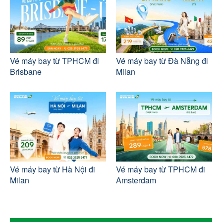
Vé máy bay từ TPHCM đi
Vé máy bay từ Đà Nẵng đi
Brisbane
Milan
Vé máy bay từ Hà Nội đi
Vé máy bay từ TPHCM đi
Milan
Amsterdam