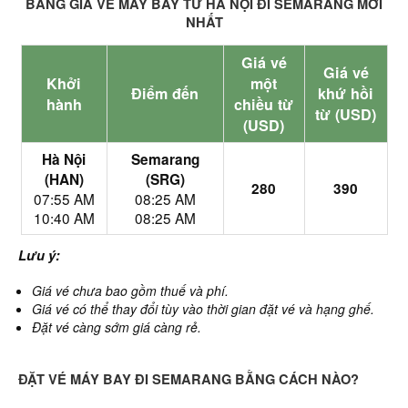
BẢNG GIÁ VÉ MÁY BAY TỪ HÀ NỘI ĐI SEMARANG MỚI
NHẤT
Giá vé
Giá vé
Khởi
một
Điểm đến
khứ hồi
hành
chiều từ
từ (USD)
(USD)
Hà Nội
Semarang
(HAN)
(SRG)
280
390
07:55 AM
08:25 AM
10:40 AM
08:25 AM
Lưu ý:
Giá vé chưa bao gồm thuế và phí.
Giá vé có thể thay đổi tùy vào thời gian đặt vé và hạng ghế.
Đặt vé càng sớm giá càng rẻ.
ĐẶT VÉ MÁY BAY ĐI SEMARANG BẰNG CÁCH NÀO?