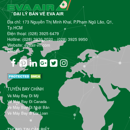
Địa chỉ: 173 Nguyễn Thị Minh Khai, P.Phạm Ngũ Lão, Q1,
Tp.HCM
Điện thoại:
(028) 3925 6479
Hotline:
(028) 3936 2020
-
(028) 3925 9950
Website: evaair-vn.com
Email:
TUYẾN BAY CHÍNH
Vé Máy Bay Đi Mỹ
Vé Máy Bay Đi Canada
Vé Máy Bay Đi Nhật Bản
Vé Máy Bay đi Đài Loan
THÔNG TIN CẦN BIẾT