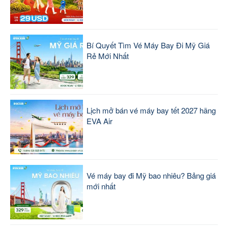
Bí Quyết Tìm Vé Máy Bay Đi Mỹ Giá
Rẻ Mới Nhất
Lịch mở bán vé máy bay tết 2027 hãng
EVA Air
Vé máy bay đi Mỹ bao nhiêu? Bảng giá
mới nhất