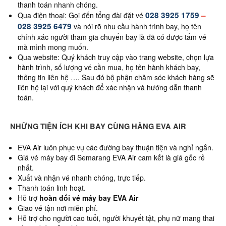
thanh toán nhanh chóng.
028 3925 1759
–
Qua điện thoại: Gọi đến tổng đài đặt vé
028 3925 6479
và nói rõ nhu cầu hành trình bay, họ tên
chính xác người tham gia chuyến bay là đã có được tấm vé
mà mình mong muốn.
Qua website: Quý khách truy cập vào trang website, chọn lựa
hành trình, số lượng vé cần mua, họ tên hành khách bay,
thông tin liên hệ …. Sau đó bộ phận chăm sóc khách hàng sẽ
liên hệ lại với quý khách để xác nhận và hướng dẫn thanh
toán.
NHỮNG TIỆN ÍCH KHI BAY CÙNG HÃNG EVA AIR
EVA Air luôn phục vụ các đường bay thuận tiện và nghỉ ngắn.
Giá vé máy bay đi Semarang EVA Air cam kết là giá gốc rẻ
nhất.
Xuất và nhận vé nhanh chóng, trực tiếp.
Thanh toán linh hoạt.
Hỗ trợ
hoàn đổi vé máy bay EVA Air
Giao vé tận nơi miễn phí.
Hỗ trợ cho người cao tuổi, người khuyết tật, phụ nữ mang thai