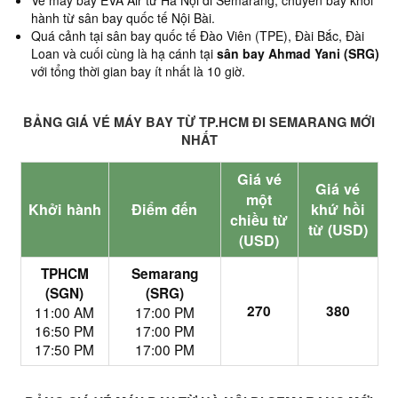
Vé máy bay EVA Air từ Hà Nội đi Semarang, chuyến bay khởi
hành từ sân bay quốc tế Nội Bài.
Quá cảnh tại sân bay quốc tế Đào Viên (TPE), Đài Bắc, Đài
Loan và cuối cùng là hạ cánh tại
sân bay
Ahmad Yani (SRG)
với tổng thời gian bay ít nhất là 10 giờ.
BẢNG GIÁ VÉ MÁY BAY TỪ TP.HCM ĐI SEMARANG MỚI
NHẤT
Giá vé
Giá vé
một
Khởi hành
Điểm đến
khứ hồi
chiều từ
từ (USD)
(USD)
TPHCM
Semarang
(SGN)
(SRG)
270
380
11:00 AM
17:00 PM
16:50 PM
17:00 PM
17:50 PM
17:00 PM