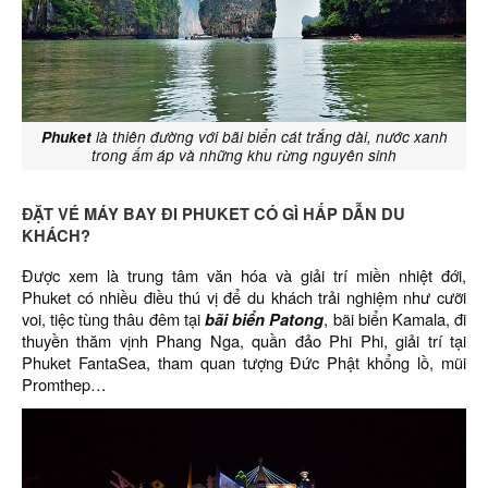
Phuket
là thiên đường với bãi biển cát trắng dài, nước xanh
trong ấm áp và những khu rừng nguyên sinh
ĐẶT VÉ MÁY BAY ĐI PHUKET CÓ GÌ HẤP DẪN DU
KHÁCH?
Được xem là trung tâm văn hóa và giải trí miền nhiệt đới,
Phuket có nhiều điều thú vị để du khách trải nghiệm như cưỡi
voi, tiệc tùng thâu đêm tại
bãi biển Patong
, bãi biển Kamala, đi
thuyền thăm vịnh Phang Nga, quần đảo Phi Phi, giải trí tại
Phuket FantaSea, tham quan tượng Đức Phật khổng lồ, mũi
Promthep…