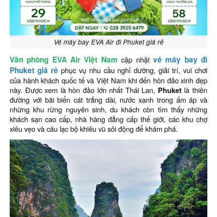
Vé máy bay EVA Air đi Phuket giá rẻ
Văn phòng EVA Air Việt Nam
cập nhật
vé máy bay đi
Phuket giá rẻ
phục vụ nhu cầu nghỉ dưỡng, giải trí, vui chơi
của hành khách quốc tế và Việt Nam khi đến hòn đảo xinh đẹp
này. Được xem là hòn đảo lớn nhất Thái Lan,
Phuket
là thiên
đường với bãi biển cát trắng dài, nước xanh trong ấm áp và
những khu rừng nguyên sinh, du khách còn tìm thấy những
khách sạn cao cấp, nhà hàng đẳng cấp thế giới, các khu chợ
xiêu vẹo và câu lạc bộ khiêu vũ sôi động để khám phá.