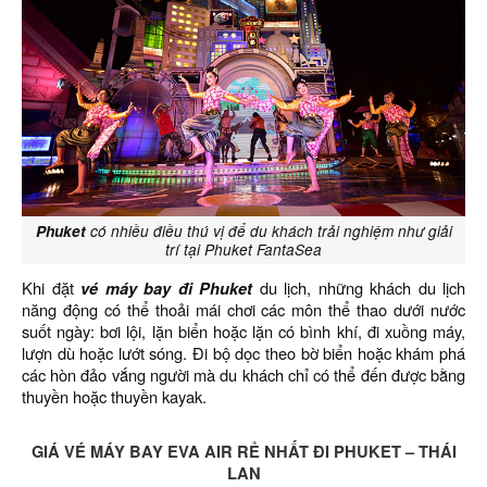
Phuket
có nhiều điều thú vị để du khách trải nghiệm như giải
trí tại Phuket FantaSea
Khi đặt
vé máy bay đi Phuket
du lịch, những khách du lịch
năng động có thể thoải mái chơi các môn thể thao dưới nước
suốt ngày: bơi lội, lặn biển hoặc lặn có bình khí, đi xuồng máy,
lượn dù hoặc lướt sóng. Đi bộ dọc theo bờ biển hoặc khám phá
các hòn đảo vắng người mà du khách chỉ có thể đến được bằng
thuyền hoặc thuyền kayak.
GIÁ VÉ MÁY BAY EVA AIR RẺ NHẤT ĐI PHUKET – THÁI
LAN