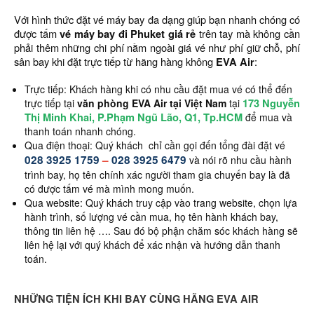
Với hình thức đặt vé máy bay đa dạng giúp bạn nhanh chóng có
được tấm
vé máy bay đi Phuket giá rẻ
trên tay mà không cần
phải thêm những chi phí nằm ngoài giá vé như phí giữ chỗ, phí
sân bay khi đặt trực tiếp từ hãng hàng không
EVA Air
:
Trực tiếp: Khách hàng khi có nhu cầu đặt mua vé có thể đến
173 Nguyễn
trực tiếp tại
văn phòng EVA Air tại Việt Nam
tại
Thị Minh Khai, P.Phạm Ngũ Lão, Q1, Tp.HCM
để mua và
thanh toán nhanh chóng.
Qua điện thoại: Quý khách chỉ cần gọi đến tổng đài đặt vé
028 3925 1759
–
028 3925 6479
và nói rõ nhu cầu hành
trình bay, họ tên chính xác người tham gia chuyến bay là đã
có được tấm vé mà mình mong muốn.
Qua website: Quý khách truy cập vào trang website, chọn lựa
hành trình, số lượng vé cần mua, họ tên hành khách bay,
thông tin liên hệ …. Sau đó bộ phận chăm sóc khách hàng sẽ
liên hệ lại với quý khách để xác nhận và hướng dẫn thanh
toán.
NHỮNG TIỆN ÍCH KHI BAY CÙNG HÃNG EVA AIR