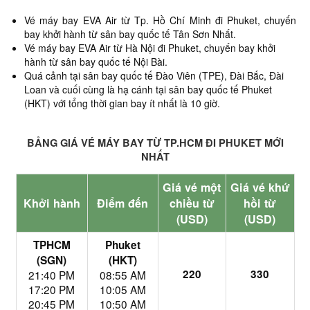
Vé máy bay EVA Air từ Tp. Hồ Chí Minh đi Phuket,
chuyến
bay khởi hành từ sân bay quốc tế Tân Sơn Nhất.
Vé máy bay EVA Air từ Hà Nội đi Phuket, chuyến bay khởi
hành từ sân bay quốc tế Nội Bài.
Quá cảnh tại sân bay quốc tế Đào Viên (TPE), Đài Bắc, Đài
Loan và cuối cùng là hạ cánh tại sân bay quốc tế Phuket
(HKT) với tổng thời gian bay ít nhất là 10 giờ.
BẢNG GIÁ VÉ MÁY BAY TỪ TP.HCM ĐI PHUKET MỚI
NHẤT
Giá vé một
Giá vé khứ
Khởi hành
Điểm đến
chiều từ
hồi từ
(USD)
(USD)
TPHCM
Phuket
(SGN)
(HKT)
220
330
21:40 PM
08:55 AM
17:20 PM
10:05 AM
20:45 PM
10:50 AM