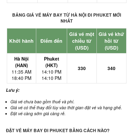
BẢNG GIÁ VÉ MÁY BAY TỪ HÀ NỘI ĐI PHUKET MỚI
NHẤT
Giá vé một
Giá vé khứ
Khởi hành
Điểm đến
chiều từ
hồi từ
(USD)
(USD)
Hà Nội
Phuket
(HAN)
(HKT)
330
340
11:35 AM
14:10 PM
18:40 PM
14:10 PM
Lưu ý:
Giá vé chưa bao gồm thuế và phí.
Giá vé có thể thay đổi tùy vào thời gian đặt vé và hạng ghế.
Đặt vé càng sớm giá càng rẻ.
ĐẶT VÉ MÁY BAY ĐI PHUKET BẰNG CÁCH NÀO?