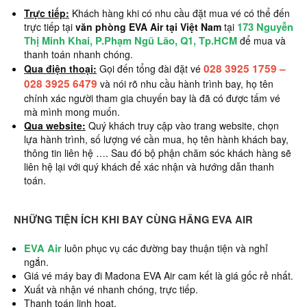
Trực tiếp:
Khách hàng khi có nhu cầu đặt mua vé có thể đến
173 Nguyễn
trực tiếp tại
văn phòng EVA Air tại Việt Nam
tại
Thị Minh Khai, P.Phạm Ngũ Lão, Q1, Tp.HCM
để mua và
thanh toán nhanh chóng.
028 3925 1759 –
Qua điện thoại:
Gọi đến tổng đài đặt vé
028 3925 6479
và nói rõ nhu cầu hành trình bay, họ tên
chính xác người tham gia chuyến bay là đã có được tấm vé
mà mình mong muốn.
Qua website:
Quý khách truy cập vào trang website, chọn
lựa hành trình, số lượng vé cần mua, họ tên hành khách bay,
thông tin liên hệ …. Sau đó bộ phận chăm sóc khách hàng sẽ
liên hệ lại với quý khách để xác nhận và hướng dẫn thanh
toán.
NHỮNG TIỆN ÍCH KHI BAY CÙNG HÃNG EVA AIR
EVA Air
luôn phục vụ các đường bay thuận tiện và nghỉ
ngắn.
Giá vé máy bay đi Madona EVA Air cam kết là giá gốc rẻ nhất.
Xuất và nhận vé nhanh chóng, trực tiếp.
Thanh toán linh hoạt.