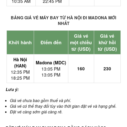
10:35 AM
22:45 PM
BẢNG GIÁ VÉ MÁY BAY TỪ HÀ NỘI ĐI MADONA MỚI
NHẤT
Giá vé
Giá vé
Khởi hành
Điểm đến
một chiều
khứ hồi
từ (USD)
từ (USD)
Hà Nội
Madona (MDC)
(HAN)
13:05 PM
160
230
12:35 PM
13:05 PM
18:25 PM
Lưu ý:
Giá vé chưa bao gồm thuế và phí.
Giá vé có thể thay đổi tùy vào thời gian đặt vé và hạng ghế.
Đặt vé càng sớm giá càng rẻ.