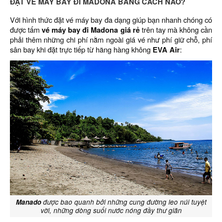
ĐẶT VÉ MÁY BAY ĐI MADONA BẰNG CÁCH NÀO?
Với hình thức đặt vé máy bay đa dạng giúp bạn nhanh chóng có
được tấm
vé máy bay đi Madona giá rẻ
trên tay mà không cần
phải thêm những chi phí nằm ngoài giá vé như phí giữ chỗ, phí
sân bay khi đặt trực tiếp từ hãng hàng không
EVA Air
:
Manado
được bao quanh bởi những cung đường leo núi tuyệt
vời, những dòng suối nước nóng đầy thư giãn