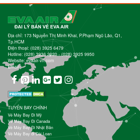
Địa chỉ: 173 Nguyễn Thị Minh Khai, P.Phạm Ngũ Lão, Q1,
Tp.HCM
Điện thoại:
(028) 3925 6479
Hotline:
(028) 3936 2020
-
(028) 3925 9950
Website: evaair-vn.com
Email:
TUYẾN BAY CHÍNH
Vé Máy Bay Đi Mỹ
Vé Máy Bay Đi Canada
Vé Máy Bay Đi Nhật Bản
Vé Máy Bay đi Đài Loan