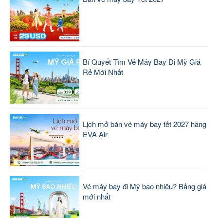
Bí Quyết Tìm Vé Máy Bay Đi Mỹ Giá
Rẻ Mới Nhất
Lịch mở bán vé máy bay tết 2027 hãng
EVA Air
Vé máy bay đi Mỹ bao nhiêu? Bảng giá
mới nhất