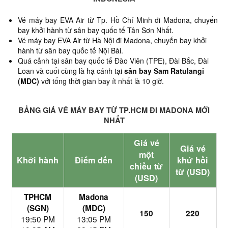
Vé máy bay EVA Air từ Tp. Hồ Chí Minh đi Madona,
chuyến
bay khởi hành từ sân bay quốc tế Tân Sơn Nhất.
Vé máy bay EVA Air từ Hà Nội đi Madona, chuyến bay khởi
hành từ sân bay quốc tế Nội Bài.
Quá cảnh tại sân bay quốc tế Đào Viên (TPE), Đài Bắc, Đài
Loan và cuối cùng là hạ cánh tại
sân bay
Sam Ratulangi
(MDC)
với tổng thời gian bay ít nhất là 10 giờ.
BẢNG GIÁ VÉ MÁY BAY TỪ TP.HCM ĐI MADONA MỚI
NHẤT
Giá vé
Giá vé
một
Khởi hành
Điểm đến
khứ hồi
chiều từ
từ (USD)
(USD)
TPHCM
Madona
(SGN)
(MDC)
150
220
19:50 PM
13:05 PM