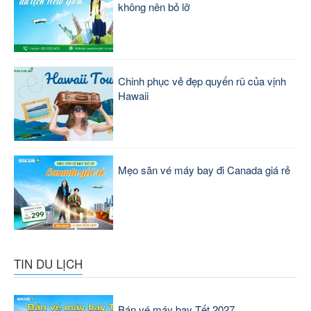
không nên bỏ lỡ
Chinh phục vẻ đẹp quyến rũ của vịnh
Hawaii
Mẹo săn vé máy bay đi Canada giá rẻ
TIN DU LỊCH
Bán vé máy bay Tết 2027