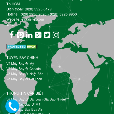
Tp.HCM
Điện thoại:
(028) 3925 6479
Hotline:
(028) 3936 2020
-
(028) 3925 9950
Website: evaair-vn.com
Email:
TUYẾN BAY CHÍNH
Vé Máy Bay Đi Mỹ
Vé Máy Bay Đi Canada
Vé Máy Bay Đi Nhật Bản
Vé Máy Bay đi Đài Loan
THÔNG TIN CẦN BIẾT
Vé Máy Bay Đi Đài Loan Giá Bao Nhiêu ?
Đặt Vé Máy Bay Đi Mỹ
Đổi Vé Máy Bay Eva Air