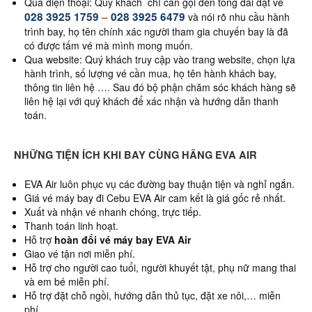
Qua điện thoại: Quý khách chỉ cần gọi đến tổng đài đặt vé
028 3925 1759
–
028 3925 6479
và nói rõ nhu cầu hành
trình bay, họ tên chính xác người tham gia chuyến bay là đã
có được tấm vé mà mình mong muốn.
Qua website: Quý khách truy cập vào trang website, chọn lựa
hành trình, số lượng vé cần mua, họ tên hành khách bay,
thông tin liên hệ …. Sau đó bộ phận chăm sóc khách hàng sẽ
liên hệ lại với quý khách để xác nhận và hướng dẫn thanh
toán.
NHỮNG TIỆN ÍCH KHI BAY CÙNG HÃNG EVA AIR
EVA Air luôn phục vụ các đường bay thuận tiện và nghỉ ngắn.
Giá vé máy bay đi Cebu EVA Air cam kết là giá gốc rẻ nhất.
Xuất và nhận vé nhanh chóng, trực tiếp.
Thanh toán linh hoạt.
Hỗ trợ
hoàn đổi vé máy bay EVA Air
Giao vé tận nơi miễn phí.
Hỗ trợ cho người cao tuổi, người khuyết tật, phụ nữ mang thai
và em bé miễn phí.
Hỗ trợ đặt chỗ ngồi, hướng dẫn thủ tục, đặt xe nôi,… miễn
phí.