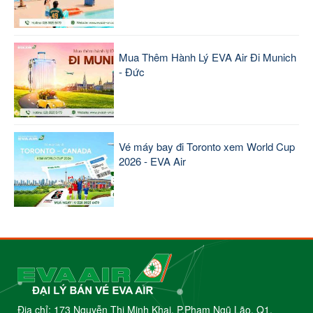
Mua Thêm Hành Lý EVA Air Đi Munich
- Đức
Vé máy bay đi Toronto xem World Cup
2026 - EVA Air
Địa chỉ: 173 Nguyễn Thị Minh Khai, P.Phạm Ngũ Lão, Q1,