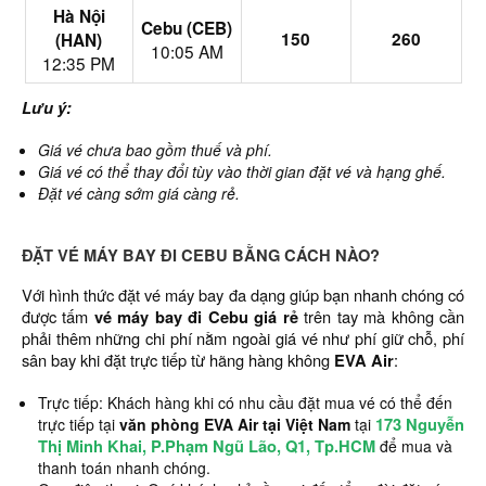
Hà Nội
Cebu (CEB)
150
260
(HAN)
10:05 AM
12:35 PM
Lưu ý:
Giá vé chưa bao gồm thuế và phí.
Giá vé có thể thay đổi tùy vào thời gian đặt vé và hạng ghế.
Đặt vé càng sớm giá càng rẻ.
ĐẶT VÉ MÁY BAY ĐI CEBU BẰNG CÁCH NÀO?
Với hình thức đặt vé máy bay đa dạng giúp bạn nhanh chóng có
được tấm
vé máy bay đi Cebu giá rẻ
trên tay mà không cần
phải thêm những chi phí nằm ngoài giá vé như phí giữ chỗ, phí
sân bay khi đặt trực tiếp từ hãng hàng không
EVA Air
:
Trực tiếp: Khách hàng khi có nhu cầu đặt mua vé có thể đến
173 Nguyễn
trực tiếp tại
văn phòng EVA Air tại Việt Nam
tại
Thị Minh Khai, P.Phạm Ngũ Lão, Q1, Tp.HCM
để mua và
thanh toán nhanh chóng.