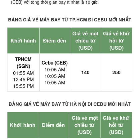
(CEB) với tổng thời gian bay ít nhất là 10 giờ.
BẢNG GIÁ VÉ MÁY BAY TỪ TP.HCM ĐI CEBU MỚI NHẤT
Giá vé một
Giá vé khứ
Khởi hành
Điểm đến
chiều từ
hồi từ
(USD)
(USD)
TPHCM
Cebu (CEB)
(SGN)
10:05 AM
140
250
01:55 AM
10:05 AM
12:45 PM
10:05 AM
15:55 PM
BẢNG GIÁ VÉ MÁY BAY TỪ HÀ NỘI ĐI CEBU MỚI NHẤT
Giá vé một
Giá vé khứ
Khởi hành
Điểm đến
chiều từ
hồi từ
(USD)
(USD)