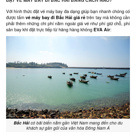
ĐẶT VÉ MÁY BAY ĐI BẮC HẢI BẰNG CÁCH NÀO?
Với hình thức đặt vé máy bay đa dạng giúp bạn nhanh chóng có
được tấm
vé máy bay đi Bắc Hải giá rẻ
trên tay mà không cần
phải thêm những chi phí nằm ngoài giá vé như phí giữ chỗ, phí
sân bay khi đặt trực tiếp từ hãng hàng không
EVA Air
:
Bắc Hải
có bãi biển nằm gần Việt Nam mang đến cho du
khách sự gần gũi của văn hóa Đông Nam Á