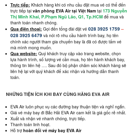
Trực tiếp:
Khách hàng khi có nhu cầu đặt mua vé có thể đến
173 Nguyễn
trực tiếp tại
văn phòng EVA Air tại Việt Nam
tại
Thị Minh Khai, P.Phạm Ngũ Lão, Q1, Tp.HCM
để mua và
thanh toán nhanh chóng.
028 3925 1759
–
Qua điện thoại:
Gọi đến tổng đài đặt vé
028 3925 6479
và nói rõ nhu cầu hành trình bay, họ tên
chính xác người tham gia chuyến bay là đã có được tấm vé
mà mình mong muốn.
Qua website:
Quý khách truy cập vào trang website, chọn
lựa hành trình, số lượng vé cần mua, họ tên hành khách bay,
thông tin liên hệ …. Sau đó bộ phận chăm sóc khách hàng sẽ
liên hệ lại với quý khách để xác nhận và hướng dẫn thanh
toán.
NHỮNG TIỆN ÍCH KHI BAY CÙNG HÃNG EVA AIR
EVA Air luôn phục vụ các đường bay thuận tiện và nghỉ ngắn.
Giá vé máy bay đi Bắc Hải EVA Air cam kết là giá gốc rẻ nhất.
Xuất và nhận vé nhanh chóng, trực tiếp.
Thanh toán linh hoạt.
Hỗ trợ
hoàn đổi vé máy bay EVA Air