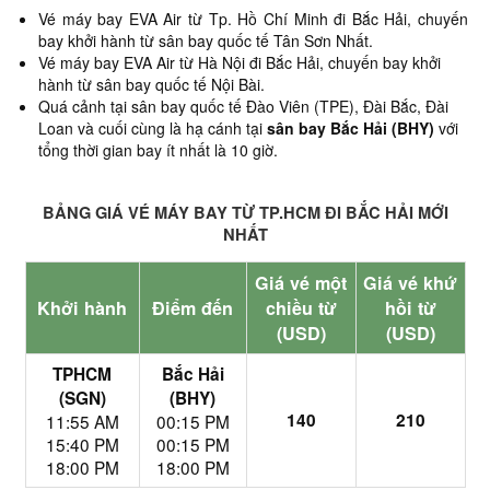
Vé máy bay EVA Air từ Tp. Hồ Chí Minh đi Bắc Hải,
chuyến
bay khởi hành từ sân bay quốc tế Tân Sơn Nhất.
Vé máy bay EVA Air từ Hà Nội đi Bắc Hải, chuyến bay khởi
hành từ sân bay quốc tế Nội Bài.
Quá cảnh tại sân bay quốc tế Đào Viên (TPE), Đài Bắc, Đài
Loan và cuối cùng là hạ cánh tại
sân bay Bắc Hải (BHY)
với
tổng thời gian bay ít nhất là 10 giờ.
BẢNG GIÁ VÉ MÁY BAY TỪ TP.HCM ĐI BẮC HẢI MỚI
NHẤT
Giá vé một
Giá vé khứ
Khởi hành
Điểm đến
chiều từ
hồi từ
(USD)
(USD)
TPHCM
Bắc Hải
(SGN)
(BHY)
140
210
11:55 AM
00:15 PM
15:40 PM
00:15 PM
18:00 PM
18:00 PM