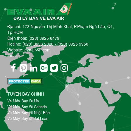
Địa chỉ: 173 Nguyễn Thị Minh Khai, P.Phạm Ngũ Lão, Q1,
Tp.HCM
Điện thoại:
(028) 3925 6479
Hotline:
(028) 3936 2020
-
(028) 3925 9950
Website: evaair-vn.com
Email:
TUYẾN BAY CHÍNH
Vé Máy Bay Đi Mỹ
Vé Máy Bay Đi Canada
Vé Máy Bay Đi Nhật Bản
Vé Máy Bay đi Đài Loan