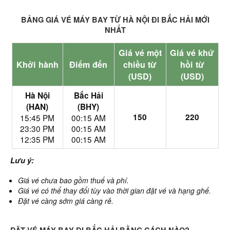
BẢNG GIÁ VÉ MÁY BAY TỪ HÀ NỘI ĐI BẮC HẢI MỚI
NHẤT
Giá vé một
Giá vé khứ
Khởi hành
Điểm đến
chiều từ
hồi từ
(USD)
(USD)
Hà Nội
Bắc Hải
(HAN)
(BHY)
150
220
15:45 PM
00:15 AM
23:30 PM
00:15 AM
12:35 PM
00:15 AM
Lưu ý:
Giá vé chưa bao gồm thuế và phí.
Giá vé có thể thay đổi tùy vào thời gian đặt vé và hạng ghế.
Đặt vé càng sớm giá càng rẻ.