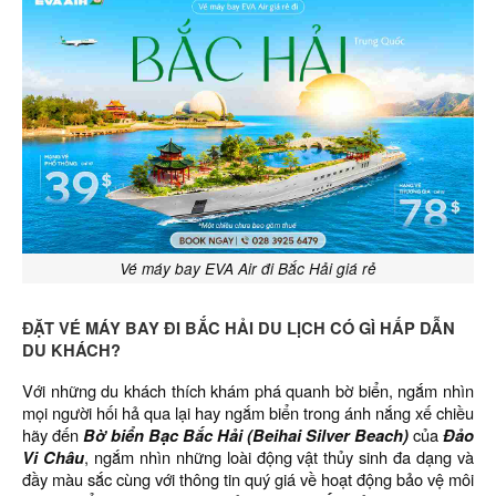
Vé máy bay EVA Air đi Bắc Hải giá rẻ
ĐẶT VÉ MÁY BAY ĐI BẮC HẢI DU LỊCH CÓ GÌ HẤP DẪN
DU KHÁCH?
Với những du khách thích khám phá quanh bờ biển, ngắm nhìn
mọi người hối hả qua lại hay ngắm biển trong ánh nắng xế chiều
hãy đến
Bờ biển Bạc Bắc Hải (Beihai Silver Beach)
của
Đảo
Vi Châu
, ngắm nhìn những loài động vật thủy sinh đa dạng và
đầy màu sắc cùng với thông tin quý giá về hoạt động bảo vệ môi