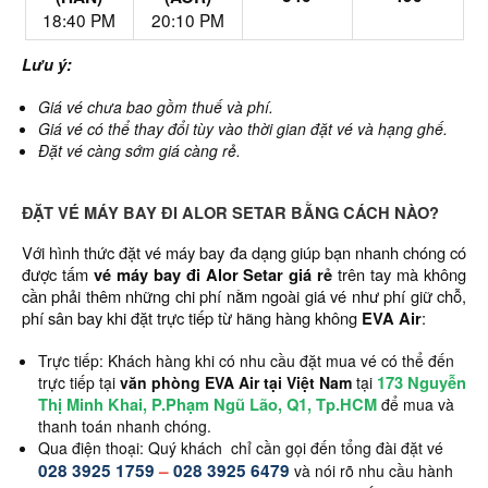
18:40 PM
20:10 PM
Lưu ý:
Giá vé chưa bao gồm thuế và phí.
Giá vé có thể thay đổi tùy vào thời gian đặt vé và hạng ghế.
Đặt vé càng sớm giá càng rẻ.
ĐẶT VÉ MÁY BAY ĐI ALOR SETAR BẰNG CÁCH NÀO?
Với hình thức đặt vé máy bay đa dạng giúp bạn nhanh chóng có
được tấm
vé máy bay đi Alor Setar giá rẻ
trên tay mà không
cần phải thêm những chi phí nằm ngoài giá vé như phí giữ chỗ,
phí sân bay khi đặt trực tiếp từ hãng hàng không
EVA Air
:
Trực tiếp: Khách hàng khi có nhu cầu đặt mua vé có thể đến
173 Nguyễn
trực tiếp tại
văn phòng EVA Air tại Việt Nam
tại
Thị Minh Khai, P.Phạm Ngũ Lão, Q1, Tp.HCM
để mua và
thanh toán nhanh chóng.
Qua điện thoại: Quý khách chỉ cần gọi đến tổng đài đặt vé
028 3925 1759
–
028 3925 6479
và nói rõ nhu cầu hành