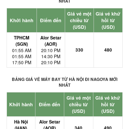
NHẤT
Giá vé một
Giá vé khứ
Khởi hành
Điểm đến
chiều từ
hồi từ
(USD)
(USD)
TPHCM
Alor Setar
(SGN)
(AOR)
330
480
01:55 AM
20:10 PM
01:55 AM
14:30 PM
17:50 PM
20:10 PM
BẢNG GIÁ VÉ MÁY BAY TỪ HÀ NỘI ĐI NAGOYA MỚI
NHẤT
Giá vé một
Giá vé khứ
Khởi hành
Điểm đến
chiều từ
hồi từ
(USD)
(USD)
Hà Nội
Alor Setar
340
490
(HAN)
(AOR)