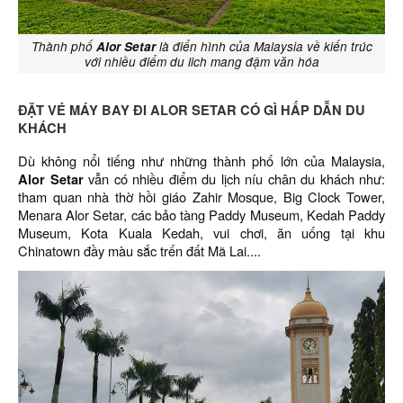
Thành phố
Alor Setar
là điển hình của Malaysia về kiến trúc
với nhiều điểm du lich mang đậm văn hóa
ĐẶT VÉ MÁY BAY ĐI ALOR SETAR CÓ GÌ HẤP DẪN DU
KHÁCH
Dù không nổi tiếng như những thành phố lớn của Malaysia,
Alor Setar
vẫn có nhiều điểm du lịch níu chân du khách như:
tham quan nhà thờ hồi giáo Zahir Mosque, Big Clock Tower,
Menara Alor Setar, các bảo tàng Paddy Museum, Kedah Paddy
Museum, Kota Kuala Kedah, vui chơi, ăn uống tại khu
Chinatown đầy màu sắc trến đất Mã Lai....