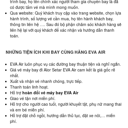
trình bay, họ tên chính xác người tham gia chuyến bay là đã
có được tấm vé mà mình mong muốn.
Qua website: Quý khách truy cập vào trang website, chọn lựa
hành trình, số lượng vé cần mua, họ tên hành khách bay,
thông tin liên hệ …. Sau đó bộ phận chăm sóc khách hàng sẽ
liên hệ lại với quý khách để xác nhận và hướng dẫn thanh
toán.
NHỮNG TIỆN ÍCH KHI BAY CÙNG HÃNG EVA AIR
EVA Air luôn phục vụ các đường bay thuận tiện và nghỉ ngắn.
Giá vé máy bay đi Alor Setar EVA Air cam kết là giá gốc rẻ
nhất.
Xuất và nhận vé nhanh chóng, trực tiếp.
Thanh toán linh hoạt.
Hỗ trợ
hoàn đổi vé máy bay EVA Air
Giao vé tận nơi miễn phí.
Hỗ trợ cho người cao tuổi, người khuyết tật, phụ nữ mang thai
và em bé miễn phí.
Hỗ trợ đặt chỗ ngồi, hướng dẫn thủ tục, đặt xe nôi,… miễn
phí.