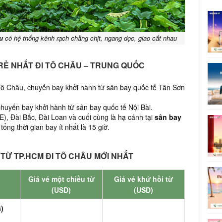
u
có hệ thống kênh rạch chằng chịt, ngang dọc, giao cắt nhau
 RẺ NHẤT ĐI TÔ CHÂU – TRUNG QUỐC
Tô Châu,
chuyến bay khởi hành từ sân bay quốc tế Tân Sơn
huyến bay khởi hành từ sân bay quốc tế Nội Bài.
), Đài Bắc, Đài Loan và cuối cùng là hạ cánh tại
sân bay
tổng thời gian bay ít nhất là 15 giờ.
TỪ TP.HCM ĐI TÔ CHÂU MỚI NHẤT
Giá vé một chiều từ
Giá vé khứ hồi từ
(USD)
(USD)
)