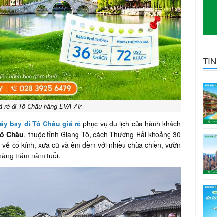
TI
á rẻ đi Tô Châu hãng EVA Air
áy bay đi Tô Châu giá rẻ
phục vụ du lịch của hành khách
Tô Châu
, thuộc tỉnh Giang Tô, cách Thượng Hải khoảng 30
ởi vẻ cổ kính, xưa cũ và êm đềm với nhiều chùa chiền, vườn
hàng trăm năm tuổi.