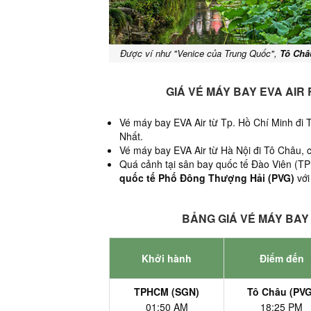
Được ví như "Venice của Trung Quốc",
Tô Châ
GIÁ VÉ MÁY BAY EVA AIR
Vé máy bay EVA Air từ Tp. Hồ Chí Minh đi 
Nhất.
Vé máy bay EVA Air từ Hà Nội đi Tô Châu, c
Quá cảnh tại sân bay quốc tế Đào Viên (TPE
quốc tế Phố Đông Thượng Hải (PVG)
với 
BẢNG GIÁ VÉ MÁY BAY 
Khởi hành
Điểm đến
TPHCM (SGN)
Tô Châu (PVG
01:50 AM
18:25 PM