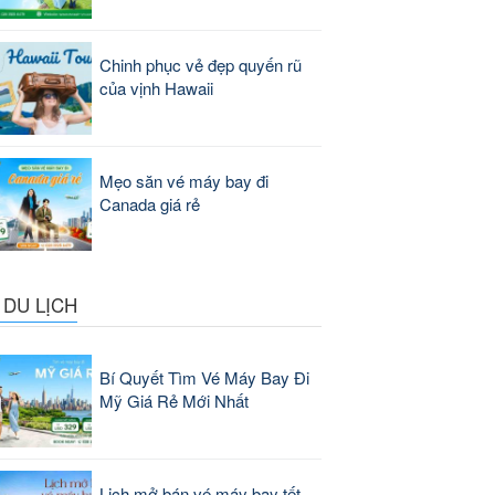
Chinh phục vẻ đẹp quyến rũ
của vịnh Hawaii
Mẹo săn vé máy bay đi
Canada giá rẻ
 DU LỊCH
Bí Quyết Tìm Vé Máy Bay Đi
Mỹ Giá Rẻ Mới Nhất
Lịch mở bán vé máy bay tết