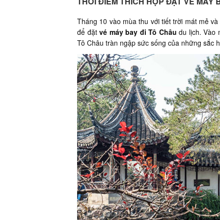
THỜI ĐIỂM THÍCH HỢP ĐẶT VÉ MÁY 
Tháng 10 vào mùa thu với tiết trời mát mẻ và
để đặt
vé máy bay đi Tô Châu
du lịch. Vào 
Tô Châu tràn ngập sức sống của những sắc h