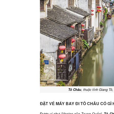
Tô Châu
, thuộc tỉnh Giang Tô
ĐẶT VÉ MÁY BAY ĐI TÔ CHÂU CÓ GÌ
Được ví như "Venice của Trung Quốc",
Tô C