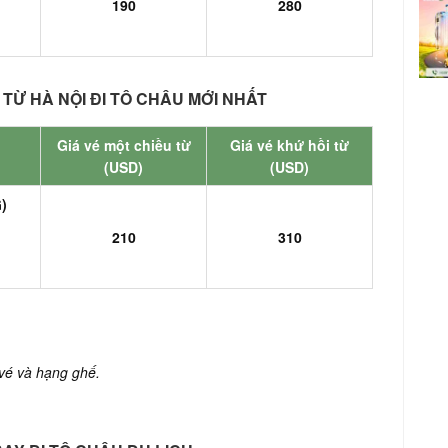
190
280
TỪ HÀ NỘI ĐI TÔ CHÂU MỚI NHẤT
Giá vé một chiều từ
Giá vé khứ hồi từ
(USD)
(USD)
)
210
310
 vé và hạng ghế.