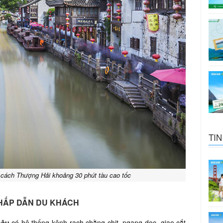
TIN
, cách Thượng Hải khoảng 30 phút tàu cao tốc
 HẤP DẪN DU KHÁCH
hâu
có hệ thống kênh rạch chằng chịt, ngang dọc, giao cắt