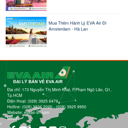
Mua Thêm Hành Lý EVA Air Đi
Amsterdam - Hà Lan
Địa chỉ: 173 Nguyễn Thị Minh Khai, P.Phạm Ngũ Lão, Q1,
Tp.HCM
Điện thoại:
(028) 3925 6479
Hotline:
(028) 3936 2020
-
(028) 3925 9950
Website: evaair-vn.com
Email: