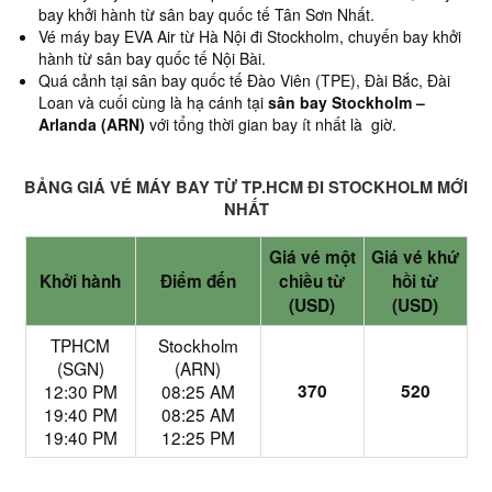
bay khởi hành từ sân bay quốc tế Tân Sơn Nhất.
Vé máy bay EVA Air từ Hà Nội đi Stockholm, chuyến bay khởi
hành từ sân bay quốc tế Nội Bài.
Quá cảnh tại sân bay quốc tế Đào Viên (TPE), Đài Bắc, Đài
Loan và cuối cùng là hạ cánh tại
sân bay Stockholm –
Arlanda (ARN)
với tổng thời gian bay ít nhất là giờ.
BẢNG GIÁ VÉ MÁY BAY TỪ TP.HCM ĐI STOCKHOLM MỚI
NHẤT
Giá vé một
Giá vé khứ
Khởi hành
Điểm đến
chiều từ
hồi từ
(USD)
(USD)
TPHCM
Stockholm
(SGN)
(ARN)
12:30 PM
08:25 AM
370
520
19:40 PM
08:25 AM
19:40 PM
12:25 PM