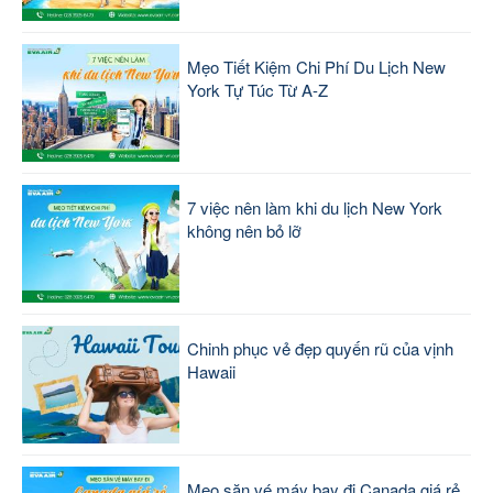
Mẹo Tiết Kiệm Chi Phí Du Lịch New
York Tự Túc Từ A-Z
7 việc nên làm khi du lịch New York
không nên bỏ lỡ
Chinh phục vẻ đẹp quyến rũ của vịnh
Hawaii
Mẹo săn vé máy bay đi Canada giá rẻ