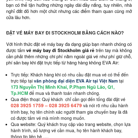
bạn có thể tận hưởng những ngày dài đầy nắng, tuy nhiên, nhà
nghỉ đắt đỏ hơn một chút nhưng các điểm tham quan cũng mở
cửa lâu hơn.
ĐẶT VÉ MÁY BAY ĐI STOCKHOLM BẰNG CÁCH NÀO?
Với hình thức đặt vé máy bay đa dạng giúp bạn nhanh chóng có
được tấm
vé máy bay đi Stockholm giá rẻ
trên tay mà không
cần phải thêm những chi phí nằm ngoài giá vé như phí giữ chỗ,
phí sân bay khi đặt trực tiếp từ hãng hàng không EVA Air:
Trực tiếp: Khách hàng khi có nhu cầu đặt mua vé có thể đến
trực tiếp tại
văn phòng đại diện EVA Air tại Việt Nam
tại
173 Nguyễn Thị Minh Khai, P.Phạm Ngũ Lão, Q1,
Tp.HCM
để mua và thanh toán nhanh chóng.
Qua điện thoại: Quý khách chỉ cần gọi đến tổng đài đặt vé
028 3925 1759
–
028 3925 6479
và nói rõ nhu cầu hành
trình bay, họ tên chính xác người tham gia chuyến bay là đã
có được tấm vé mà mình mong muốn.
Qua website: Quý khách truy cập vào trang website, chọn lựa
hành trình, số lượng vé cần mua, họ tên hành khách bay,
thông tin liên hệ ….