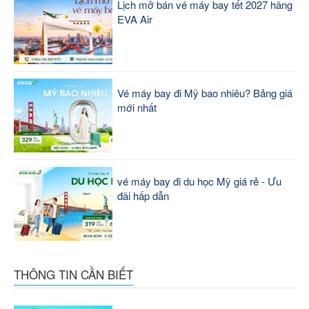
Lịch mở bán vé máy bay tết 2027 hãng
EVA Air
Vé máy bay đi Mỹ bao nhiêu? Bảng giá
mới nhất
vé máy bay đi du học Mỹ giá rẻ - Ưu
đãi hấp dẫn
THÔNG TIN CẦN BIẾT