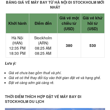
BẢNG GIÁ VÉ MÁY BAY TỪ HÀ NỘI ĐI STOCKHOLM MỚI
NHẤT
Giá vé một
Giá vé khứ
Khởi hành
Điểm đến
chiều từ
hồi từ
(USD)
(USD)
Hà Nội
Stockholm
(HAN)
(ARN)
380
530
12:35 PM
08:25 AM
18:30 PM
08:25 AM
Lưu ý:
Giá vé chưa bao gồm thuế và phí.
Giá vé có thể thay đổi tùy vào thời gian đặt vé và hạng ghế.
Đặt vé càng sớm giá càng rẻ.
THỜI ĐIỂM THÍCH HỢP ĐẶT VÉ MÁY BAY ĐI
STOCKHOLM DU LỊCH