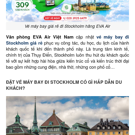
Vé máy bay giá rẻ đi Stockholm hãng EVA Air
Văn phòng EVA Air Việt Nam
cập nhật
vé máy bay đi
Stockholm giá rẻ
phục vụ công tác, du học, du lịch của hành
khách quốc tế khi đến thành phố này. Là trung tâm kinh tế,
chính trị của Thụy Điển, Stockholm luôn thu hút du khách quốc
tế vởi sự kết hợp hài hòa giữa kiến trúc cổ và kiến trúc thời đại
bao gồm những cung điện, nhà thờ, những con phố cổ…
ĐẶT VÉ MÁY BAY ĐI STOCKHOLM CÓ GÌ HẤP DẪN DU
KHÁCH?