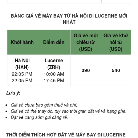
BẢNG GIÁ VÉ MÁY BAY TỪ HÀ NỘI ĐI LUCERNE MỚI
NHẤT
Giá vé một
Giá vé khứ
Khởi hành
Điểm đến
chiều từ
hồi từ
(USD)
(USD)
Hà Nội
Lucerne
(HAN)
(ZRH)
390
540
22:05 PM
10:00 AM
22:05 PM
17:45 PM
Lưu ý:
Giá vé chưa bao gồm thuế và phí.
Giá vé có thể thay đổi tùy vào thời gian đặt vé và hạng ghế.
Đặt vé càng sớm giá càng rẻ.
THỜI ĐIỂM THÍCH HỢP ĐẶT VÉ MÁY BAY ĐI LUCERNE