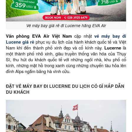
Vé máy bay giá rẻ đi Lucerne hãng EVA Air
Văn phòng EVA Air Việt Nam
cập nhật
vé máy bay đi
Lucene giá rẻ
phục vụ du lịch của hành khách quốc tế và Việt
Nam khi đến thành phố xinh đẹp và cổ kính này.
Lucerne
là
một thành phố nhỏ xinh, giàu truyền thống văn hóa của Thụy
Sĩ, thu hút du khách quốc tế với những ngôi nhà, khu phố cổ
kính, những mặt hồ trong xanh cùng những chuyến tàu hỏa lên
đỉnh Alps ngắm băng hà vĩnh cửu.
ĐẶT VÉ MÁY BAY ĐI LUCERNE DU LỊCH CÓ GÌ HẤP DẪN
DU KHÁCH