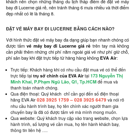
khách nên chọn những tháng du lịch thấp điểm để đặt vé máy
bay đi Lucerne giá rẻ, nên tránh tháng 6 mưa nhiều và thời điểm
đẹp nhất có lẽ là tháng 8.
ĐẶT VÉ MÁY BAY ĐI LUCERNE BẰNG CÁCH NÀO?
Với hình thức đặt vé máy bay đa dạng giúp bạn nhanh chóng có
được tấm
vé máy bay đi Lucerne giá rẻ
trên tay mà không
cần phải thêm những chi phí nằm ngoài giá vé như phí giữ chỗ,
phí sân bay khi đặt trực tiếp từ hãng hàng không
EVA Air
:
Trực tiếp: Khách hàng khi có nhu cầu đặt mua vé có thể đến
173 Nguyễn Thị
trực tiếp tại
trụ sở chính của EVA Air
tại
Minh Khai, P.Phạm Ngũ Lão, Q1, Tp.HCM
để mua và
thanh toán nhanh chóng.
Qua điện thoại: Quý khách chỉ cần gọi đến số điện thoại
028 3925 1759
–
028 3925 6479
hãng EVA Air
và nói rõ
nhu cầu hành trình bay, họ tên chính xác người tham gia
chuyến bay là đã có được tấm vé mà mình mong muốn.
Qua website: Quý khách truy cập vào trang website, chọn lựa
hành trình, số lượng vé cần mua, họ tên hành khách bay,
thông tin liên hệ ….