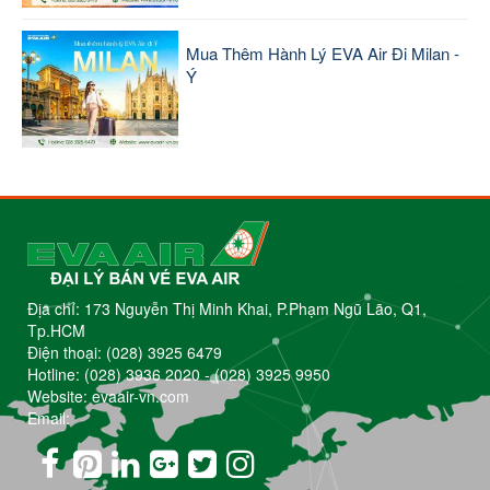
Mua Thêm Hành Lý EVA Air Đi Milan -
Ý
Địa chỉ: 173 Nguyễn Thị Minh Khai, P.Phạm Ngũ Lão, Q1,
Tp.HCM
Điện thoại:
(028) 3925 6479
Hotline:
(028) 3936 2020
-
(028) 3925 9950
Website: evaair-vn.com
Email: