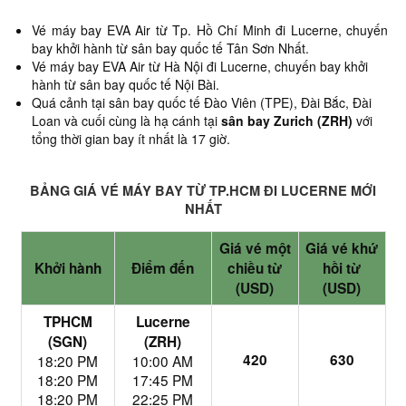
Vé máy bay EVA Air từ Tp. Hồ Chí Minh đi Lucerne,
chuyến
bay khởi hành từ sân bay quốc tế Tân Sơn Nhất.
Vé máy bay EVA Air từ Hà Nội đi Lucerne, chuyến bay khởi
hành từ sân bay quốc tế Nội Bài.
Quá cảnh tại sân bay quốc tế Đào Viên (TPE), Đài Bắc, Đài
Loan và cuối cùng là hạ cánh tại
sân bay Zurich (ZRH)
với
tổng thời gian bay ít nhất là 17 giờ.
BẢNG GIÁ VÉ MÁY BAY TỪ TP.HCM ĐI LUCERNE MỚI
NHẤT
Giá vé một
Giá vé khứ
Khởi hành
Điểm đến
chiều từ
hồi từ
(USD)
(USD)
TPHCM
Lucerne
(SGN)
(ZRH)
420
630
18:20 PM
10:00 AM
18:20 PM
17:45 PM
18:20 PM
22:25 PM