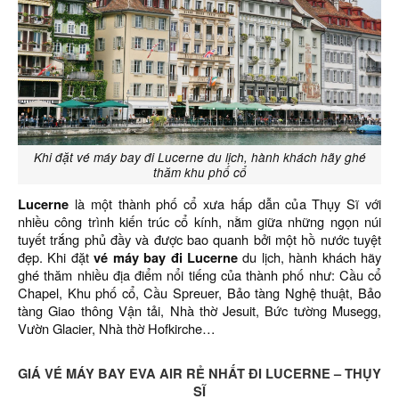
Khi đặt vé máy bay đi Lucerne du lịch, hành khách hãy ghé
thăm khu phố cổ
Lucerne
là một thành phố cổ xưa hấp dẫn của Thụy Sĩ với
nhiều công trình kiến trúc cổ kính, nằm giữa những ngọn núi
tuyết trắng phủ đầy và được bao quanh bởi một hồ nước tuyệt
đẹp. Khi đặt
vé máy bay đi Lucerne
du lịch, hành khách hãy
ghé thăm nhiều địa điểm nổi tiếng của thành phố như: Cầu cổ
Chapel, Khu phố cổ, Cầu Spreuer, Bảo tàng Nghệ thuật, Bảo
tàng Giao thông Vận tải, Nhà thờ Jesuit, Bức tường Musegg,
Vườn Glacier, Nhà thờ Hofkirche…
GIÁ VÉ MÁY BAY EVA AIR RẺ NHẤT ĐI LUCERNE – THỤY
SĨ