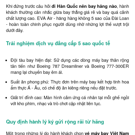
Khi đứng trước câu hỏi
đi Hàn Quốc nên bay hãng nào
, hành
khách thường cân nhắc giữa bay thẳng giá rẻ và bay quá cảnh
chất lượng cao. EVA Air - hãng hàng không 5 sao của Đài Loan
- hoàn toàn chinh phục người dùng nhờ những lợi thế vượt trội
dưới đây.
Trải nghiệm dịch vụ đẳng cấp 5 sao quốc tế
Đội tàu bay hiện đại: Sử dụng các dòng máy bay thân rộng
tân tiến như Boeing 787 Dreamliner và Boeing 777-300ER
mang lại chuyến bay êm ái.
Suất ăn phong phú: Thực đơn trên máy bay kết hợp tinh hoa
ẩm thực Á - Âu, có chế độ ăn kiêng riêng nếu đặt trước.
Giải trí đỉnh cao: Màn hình cảm ứng cá nhân tại mỗi ghế ngồi
với kho phim, nhạc và trò chơi cập nhật liên tục.
Quy định hành lý ký gửi rộng rãi từ hãng
Một trong những lý do hành khách chọn
vé máy bay Việt Nam