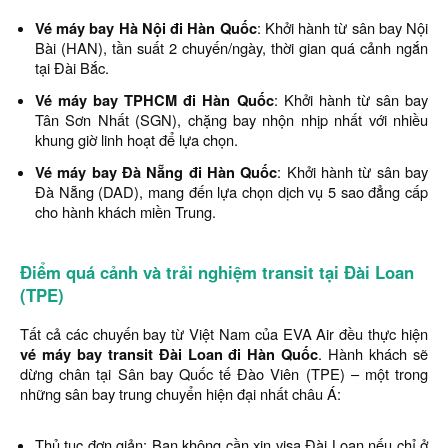
Vé máy bay Hà Nội đi Hàn Quốc
: Khởi hành từ sân bay Nội
Bài (HAN), tần suất 2 chuyến/ngày, thời gian quá cảnh ngắn
tại Đài Bắc.
Vé máy bay TPHCM đi Hàn Quốc
: Khởi hành từ sân bay
Tân Sơn Nhất (SGN), chặng bay nhộn nhịp nhất với nhiều
khung giờ linh hoạt để lựa chọn.
Vé máy bay Đà Nẵng đi Hàn Quốc
: Khởi hành từ sân bay
Đà Nẵng (DAD), mang đến lựa chọn dịch vụ 5 sao đẳng cấp
cho hành khách miền Trung.
Điểm quá cảnh và trải nghiệm transit tại Đài Loan
(TPE)
Tất cả các chuyến bay từ Việt Nam của EVA Air đều thực hiện
vé máy bay transit Đài Loan đi Hàn Quốc
. Hành khách sẽ
dừng chân tại Sân bay Quốc tế Đào Viên (TPE) – một trong
những sân bay trung chuyển hiện đại nhất châu Á:
Thủ tục đơn giản: Bạn không cần xin visa Đài Loan nếu chỉ ở