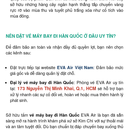
sở hữu những hàng cây ngân hạnh thẳng tắp chuyển vàng
rực rỡ vào mùa thu và tuyết phủ trắng xóa như cổ tích vào
mùa đông.
NÊN ĐẶT VÉ MÁY BAY ĐI HÀN QUỐC Ở ĐÂU UY TÍN?
Để đảm bảo an toàn và nhận đầy đủ quyền lợi, bạn nên chọn
các kênh sau:
Đặt trực tiếp tại website
EVA Air Việt Nam
: Đảm bảo mức
giá gốc và dễ dàng quản lý đặt chỗ.
Đại lý vé máy bay đi Hàn Quốc
: Phòng vé EVA Air uy tín
tại:
173 Nguyễn Thị Minh Khai, Q.1, HCM
sẽ hỗ trợ bạn
xử lý nhanh các sự cố đổi vé, hoàn vé hoặc mua thêm hành lý
phát sinh.
Sở hữu tấm
vé máy bay đi Hàn Quốc
EVA Air là bạn đã sẵn
sàng mở ra hành trình khám phá xứ sở Kim Chi với sự thoải mái
và an tâm tuyệt đối. Dù bạn chuẩn bị đáp chuyến bay xuống thủ