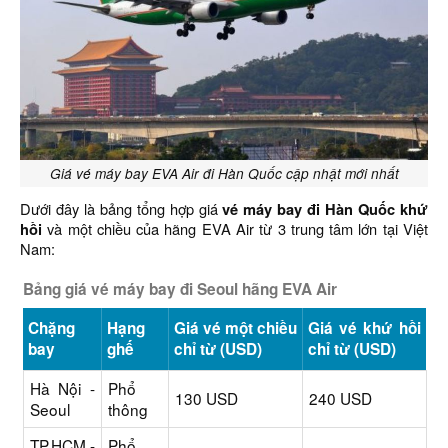
Giá vé máy bay EVA Air đi Hàn Quốc cập nhật mới nhất
Dưới đây là bảng tổng hợp giá
vé máy bay đi Hàn Quốc khứ
hồi
và một chiều của hãng EVA Air từ 3 trung tâm lớn tại Việt
Nam:
Bảng giá vé máy bay đi Seoul hãng EVA Air
Chặng
Hạng
Giá vé một chiều
Giá vé khứ hồi
bay
ghế
chỉ từ (USD)
chỉ từ (USD)
Hà Nội -
Phổ
130 USD
240 USD
Seoul
thông
TP.HCM -
Phổ