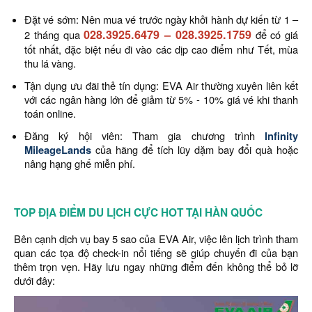
Đặt vé sớm: Nên mua vé trước ngày khởi hành dự kiến từ 1 –
028.3925.6479
–
028.3925.1759
2 tháng qua
để có giá
tốt nhất, đặc biệt nếu đi vào các dịp cao điểm như Tết, mùa
thu lá vàng.
Tận dụng ưu đãi thẻ tín dụng: EVA Air thường xuyên liên kết
với các ngân hàng lớn để giảm từ 5% - 10% giá vé khi thanh
toán online.
Đăng ký hội viên: Tham gia chương trình
Infinity
MileageLands
của hãng để tích lũy dặm bay đổi quà hoặc
nâng hạng ghế miễn phí.
TOP ĐỊA ĐIỂM DU LỊCH CỰC HOT TẠI HÀN QUỐC
Bên cạnh dịch vụ bay 5 sao của EVA Air, việc lên lịch trình tham
quan các tọa độ check-in nổi tiếng sẽ giúp chuyến đi của bạn
thêm trọn vẹn. Hãy lưu ngay những điểm đến không thể bỏ lỡ
dưới đây: