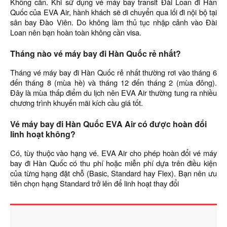
Không cần. Khi sử dụng vé máy bay transit Đài Loan đi Hàn
Quốc của EVA Air, hành khách sẽ di chuyển qua lối đi nội bộ tại
sân bay Đào Viên. Do không làm thủ tục nhập cảnh vào Đài
Loan nên bạn hoàn toàn không cần visa.
Tháng nào vé máy bay đi Hàn Quốc rẻ nhất?
Tháng vé máy bay đi Hàn Quốc rẻ nhất thường rơi vào tháng 6
đến tháng 8 (mùa hè) và tháng 12 đến tháng 2 (mùa đông).
Đây là mùa thấp điểm du lịch nên EVA Air thường tung ra nhiều
chương trình khuyến mãi kích cầu giá tốt.
Vé máy bay đi Hàn Quốc EVA Air có được hoàn đổi
linh hoạt không?
Có, tùy thuộc vào hạng vé. EVA Air cho phép hoàn đổi vé máy
bay đi Hàn Quốc có thu phí hoặc miễn phí dựa trên điều kiện
của từng hạng đặt chỗ (Basic, Standard hay Flex). Bạn nên ưu
tiên chọn hạng Standard trở lên để linh hoạt thay đổi