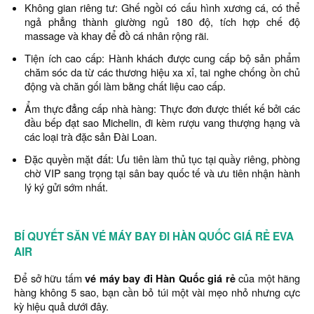
Không gian riêng tư: Ghế ngồi có cấu hình xương cá, có thể
ngả phẳng thành giường ngủ 180 độ, tích hợp chế độ
massage và khay để đồ cá nhân rộng rãi.
Tiện ích cao cấp: Hành khách được cung cấp bộ sản phẩm
chăm sóc da từ các thương hiệu xa xỉ, tai nghe chống ồn chủ
động và chăn gối làm bằng chất liệu cao cấp.
Ẩm thực đẳng cấp nhà hàng: Thực đơn được thiết kế bởi các
đầu bếp đạt sao Michelin, đi kèm rượu vang thượng hạng và
các loại trà đặc sản Đài Loan.
Đặc quyền mặt đất: Ưu tiên làm thủ tục tại quầy riêng, phòng
chờ VIP sang trọng tại sân bay quốc tế và ưu tiên nhận hành
lý ký gửi sớm nhất.
BÍ QUYẾT SĂN VÉ MÁY BAY ĐI HÀN QUỐC GIÁ RẺ EVA
AIR
Để sở hữu tấm
vé máy bay đi Hàn Quốc giá rẻ
của một hãng
hàng không 5 sao, bạn cần bỏ túi một vài mẹo nhỏ nhưng cực
kỳ hiệu quả dưới đây.