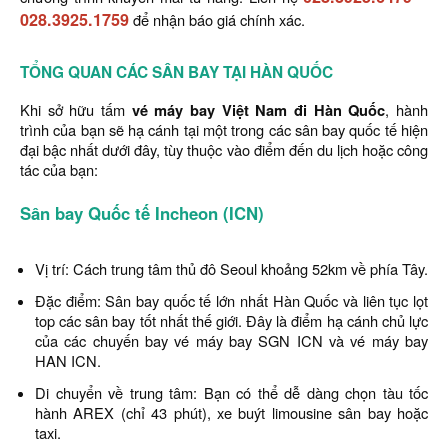
028.3925.1759
để nhận báo giá chính xác.
TỔNG QUAN CÁC SÂN BAY TẠI HÀN QUỐC
Khi sở hữu tấm
vé máy bay Việt Nam đi Hàn Quốc
, hành
trình của bạn sẽ hạ cánh tại một trong các sân bay quốc tế hiện
đại bậc nhất dưới đây, tùy thuộc vào điểm đến du lịch hoặc công
tác của bạn:
Sân bay Quốc tế Incheon (ICN)
Vị trí: Cách trung tâm thủ đô Seoul khoảng 52km về phía Tây.
Đặc điểm: Sân bay quốc tế lớn nhất Hàn Quốc và liên tục lọt
top các sân bay tốt nhất thế giới. Đây là điểm hạ cánh chủ lực
của các chuyến bay vé máy bay SGN ICN và vé máy bay
HAN ICN.
Di chuyển về trung tâm: Bạn có thể dễ dàng chọn tàu tốc
hành AREX (chỉ 43 phút), xe buýt limousine sân bay hoặc
taxi.