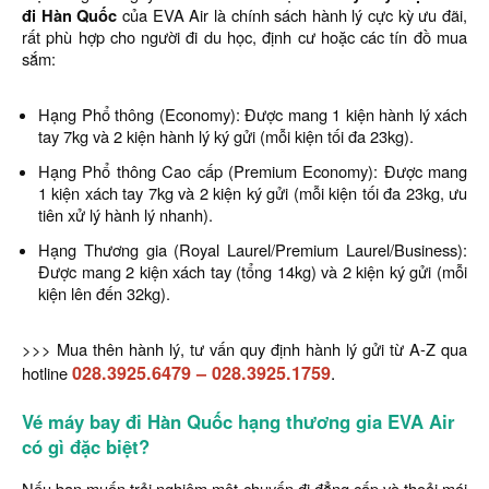
đi Hàn Quốc
của EVA Air là chính sách hành lý cực kỳ ưu đãi,
rất phù hợp cho người đi du học, định cư hoặc các tín đồ mua
sắm:
Hạng Phổ thông (Economy): Được mang 1 kiện hành lý xách
tay 7kg và 2 kiện hành lý ký gửi (mỗi kiện tối đa 23kg).
Hạng Phổ thông Cao cấp (Premium Economy): Được mang
1 kiện xách tay 7kg và 2 kiện ký gửi (mỗi kiện tối đa 23kg, ưu
tiên xử lý hành lý nhanh).
Hạng Thương gia (Royal Laurel/Premium Laurel/Business):
Được mang 2 kiện xách tay (tổng 14kg) và 2 kiện ký gửi (mỗi
kiện lên đến 32kg).
>>> Mua thên hành lý, tư vấn quy định hành lý gửi từ A-Z qua
028.3925.6479
–
028.3925.1759
.
hotline
Vé máy bay đi Hàn Quốc hạng thương gia EVA Air
có gì đặc biệt?
Nếu bạn muốn trải nghiệm một chuyến đi đẳng cấp và thoải mái