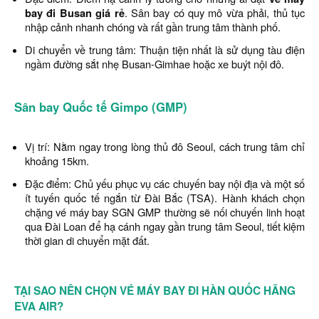
bay đi Busan giá rẻ
. Sân bay có quy mô vừa phải, thủ tục
nhập cảnh nhanh chóng và rất gần trung tâm thành phố.
Di chuyển về trung tâm: Thuận tiện nhất là sử dụng tàu điện
ngầm đường sắt nhẹ Busan-Gimhae hoặc xe buýt nội đô.
Sân bay Quốc tế Gimpo (GMP)
Vị trí: Nằm ngay trong lòng thủ đô Seoul, cách trung tâm chỉ
khoảng 15km.
Đặc điểm: Chủ yếu phục vụ các chuyến bay nội địa và một số
ít tuyến quốc tế ngắn từ Đài Bắc (TSA). Hành khách chọn
chặng vé máy bay SGN GMP thường sẽ nối chuyến linh hoạt
qua Đài Loan để hạ cánh ngay gần trung tâm Seoul, tiết kiệm
thời gian di chuyển mặt đất.
TẠI SAO NÊN CHỌN VÉ MÁY BAY ĐI HÀN QUỐC HÃNG
EVA AIR?