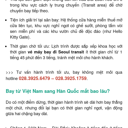
trong khu vực cách ly trung chuyển (Transit area) để chờ
chuyến bay tiếp theo.
Tiện ích giải trí tại sân bay: Hệ thống cửa hàng miễn thuế mở
cửa liên tục, khu vực nghỉ ngơi có ghế sưởi, phòng tắm vòi
sen miễn phí và các khu vườn chủ đề độc đáo (như Hello
Kitty Gate).
Thời gian chờ tối ưu: Lịch trình được sắp xếp khoa học với
thời gian
vé máy bay đi Seoul transit
ít thời gian chỉ từ 1
tiếng 45 phút đến 3 tiếng, tránh mệt mỏi cho hành khách.
>>> Tư vấn hành trình tối ưu, bay không mệt mỏi qua
028.3925.6479
–
028.3925.1759
.
hotline
Bay từ Việt Nam sang Hàn Quốc mất bao lâu?
Do có một điểm dừng, thời gian hành trình sẽ dài hơn bay thẳng
một chút, nhưng đổi lại bạn có thời gian nghỉ ngơi, vận động
giữa hai chặng bay dài.
Chặng 1 (Việt Nam – Đài Bắc): Khoảng 3 tiếng đến 3 tiếng