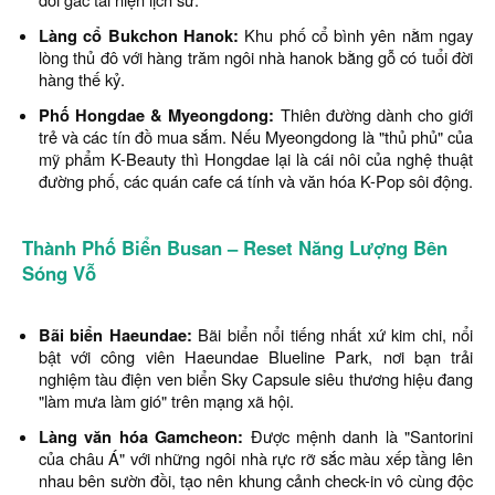
Làng cổ Bukchon Hanok:
Khu phố cổ bình yên nằm ngay
lòng thủ đô với hàng trăm ngôi nhà hanok bằng gỗ có tuổi đời
hàng thế kỷ.
Phố Hongdae & Myeongdong:
Thiên đường dành cho giới
trẻ và các tín đồ mua sắm. Nếu Myeongdong là "thủ phủ" của
mỹ phẩm K-Beauty thì Hongdae lại là cái nôi của nghệ thuật
đường phố, các quán cafe cá tính và văn hóa K-Pop sôi động.
Thành Phố Biển Busan – Reset Năng Lượng Bên
Sóng Vỗ
Bãi biển Haeundae:
Bãi biển nổi tiếng nhất xứ kim chi, nổi
bật với công viên Haeundae Blueline Park, nơi bạn trải
nghiệm tàu điện ven biển Sky Capsule siêu thương hiệu đang
"làm mưa làm gió" trên mạng xã hội.
Làng văn hóa Gamcheon:
Được mệnh danh là "Santorini
của châu Á" với những ngôi nhà rực rỡ sắc màu xếp tầng lên
nhau bên sườn đồi, tạo nên khung cảnh check-in vô cùng độc