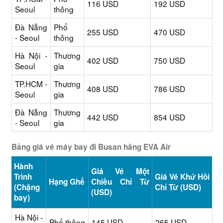
116 USD
192 USD
Seoul
thông
Đà Nẵng
Phổ
255 USD
470 USD
- Seoul
thông
Hà Nội -
Thương
402 USD
750 USD
Seoul
gia
TP.HCM -
Thương
408 USD
786 USD
Seoul
gia
Đà Nẵng
Thương
442 USD
854 USD
- Seoul
gia
Bảng giá vé máy bay đi Busan hãng EVA Air
Hành
Giá Vé Một
Trình
Giá Vé Khứ Hồi
Hạng Ghế
Chiều Chỉ Từ
(Chặng
Chỉ Từ (USD)
(USD)
bay)
Hà Nội -
Phổ thông
145 USD
265 USD