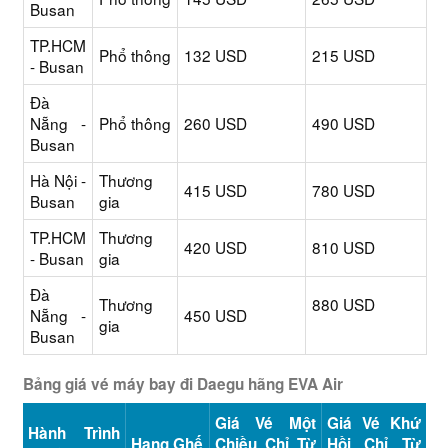
Busan
TP.HCM
Phổ thông
132 USD
215 USD
- Busan
Đà
Nẵng -
Phổ thông
260 USD
490 USD
Busan
Hà Nội -
Thương
415 USD
780 USD
Busan
gia
TP.HCM
Thương
420 USD
810 USD
- Busan
gia
Đà
Thương
880 USD
Nẵng -
450 USD
gia
Busan
Bảng giá vé máy bay đi Daegu hãng EVA Air
Giá Vé Một
Giá Vé Khứ
Hành Trình
Hạng Ghế
Chiều Chỉ Từ
Hồi Chỉ Từ