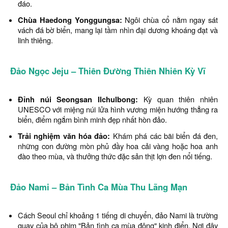
đáo.
Chùa Haedong Yonggungsa:
Ngôi chùa cổ nằm ngay sát
vách đá bờ biển, mang lại tầm nhìn đại dương khoáng đạt và
linh thiêng.
Đảo Ngọc Jeju – Thiên Đường Thiên Nhiên Kỳ Vĩ
Đỉnh núi Seongsan Ilchulbong:
Kỳ quan thiên nhiên
UNESCO với miệng núi lửa hình vương miện hướng thẳng ra
biển, điểm ngắm bình minh đẹp nhất hòn đảo.
Trải nghiệm văn hóa đảo:
Khám phá các bãi biển đá đen,
những con đường mòn phủ đầy hoa cải vàng hoặc hoa anh
đào theo mùa, và thưởng thức đặc sản thịt lợn đen nổi tiếng.
Đảo Nami – Bản Tình Ca Mùa Thu Lãng Mạn
Cách Seoul chỉ khoảng 1 tiếng di chuyển, đảo Nami là trường
quay của bộ phim "Bản tình ca mùa đông" kinh điển. Nơi đây