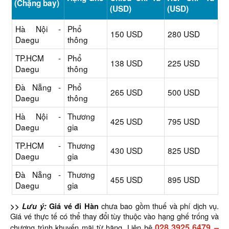
(Chặng bay)
(USD)
(USD)
Hà Nội -
Phổ
150 USD
280 USD
Daegu
thông
TP.HCM -
Phổ
138 USD
225 USD
Daegu
thông
Đà Nẵng -
Phổ
265 USD
500 USD
Daegu
thông
Hà Nội -
Thương
425 USD
795 USD
Daegu
gia
TP.HCM -
Thương
430 USD
825 USD
Daegu
gia
Đà Nẵng -
Thương
455 USD
895 USD
Daegu
gia
>> Lưu ý:
Giá vé đi Hàn
chưa bao gồm thuế và phí dịch vụ.
Giá vé thực tế có thể thay đổi tùy thuộc vào hạng ghế trống và
028.3925.6479
–
chương trình khuyến mãi từ hãng. Liên hệ