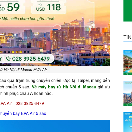
TI
ừ Hà Nội đi Macau EVA Air
cau qua trạm trung chuyển chiến lược tại Taipei, mang đến
mạch chuẩn 5 sao.
Vé máy bay từ Hà Nội đi Macau
giá ưu
 chinh phục châu Á hoàn hảo.
EVA Air - 028 3925 6479
chuyến bay EVA Air 5 sao