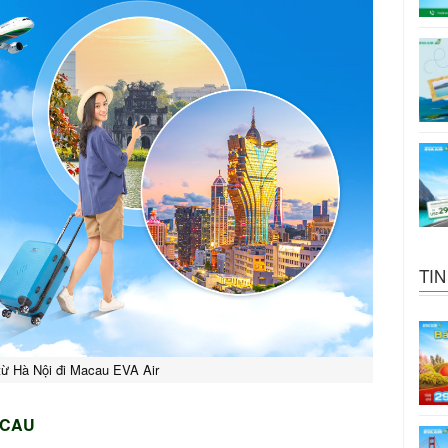
TIN
ừ Hà Nội đi Macau EVA Air
ACAU