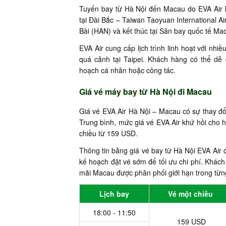
Tuyến bay từ Hà Nội đến Macau do EVA Air k
tại Đài Bắc – Taiwan Taoyuan International Ai
Bài (HAN) và kết thúc tại Sân bay quốc tế M
EVA Air cung cấp lịch trình linh hoạt với nhi
quá cảnh tại Taipei. Khách hàng có thể d
hoạch cá nhân hoặc công tác.
Giá vé máy bay từ Hà Nội đi Macau
Giá vé EVA Air Hà Nội – Macau có sự thay đổi
Trung bình, mức giá vé EVA Air khứ hồi cho 
chiều từ 159 USD.
Thông tin bảng giá vé bay từ Hà Nội EVA Air
kế hoạch đặt vé sớm để tối ưu chi phí. Khác
mãi Macau được phân phối giới hạn trong từng
Lịch bay
Vé một chiều
18:00 - 11:50
159 USD