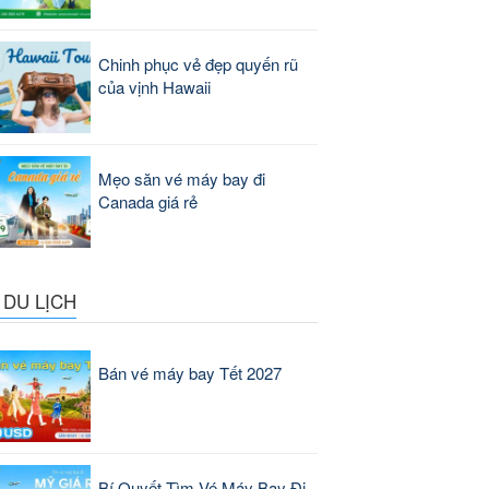
Chinh phục vẻ đẹp quyến rũ
của vịnh Hawaii
Mẹo săn vé máy bay đi
Canada giá rẻ
 DU LỊCH
Bán vé máy bay Tết 2027
Bí Quyết Tìm Vé Máy Bay Đi