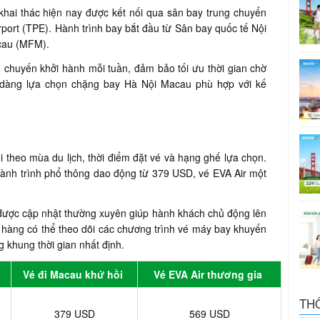
hai thác hiện nay được kết nối qua sân bay trung chuyển
rport (TPE). Hành trình bay bắt đầu từ Sân bay quốc tế Nội
acau (MFM).
ều chuyến khởi hành mỗi tuần, đảm bảo tối ưu thời gian chờ
ễ dàng lựa chọn chặng bay Hà Nội Macau phù hợp với kế
 theo mùa du lịch, thời điểm đặt vé và hạng ghế lựa chọn.
hành trình phổ thông dao động từ 379 USD, vé EVA Air một
 được cập nhật thường xuyên giúp hành khách chủ động lên
h hàng có thể theo dõi các chương trình vé máy bay khuyến
 khung thời gian nhất định.
Vé đi Macau khứ hồi
Vé EVA Air thương gia
TH
379 USD
569 USD