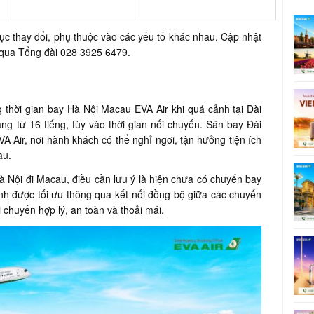
ục thay đổi, phụ thuộc vào các yếu tố khác nhau. Cập nhật
é qua Tổng đài 028 3925 6479.
thời gian bay Hà Nội Macau EVA Air khi quá cảnh tại Đài
g từ 16 tiếng, tùy vào thời gian nối chuyến. Sân bay Đài
A Air, nơi hành khách có thể nghỉ ngơi, tận hưởng tiện ích
au.
à Nội đi Macau, điều cần lưu ý là hiện chưa có chuyến bay
rình được tối ưu thông qua kết nối đồng bộ giữa các chuyến
 chuyến hợp lý, an toàn và thoải mái.