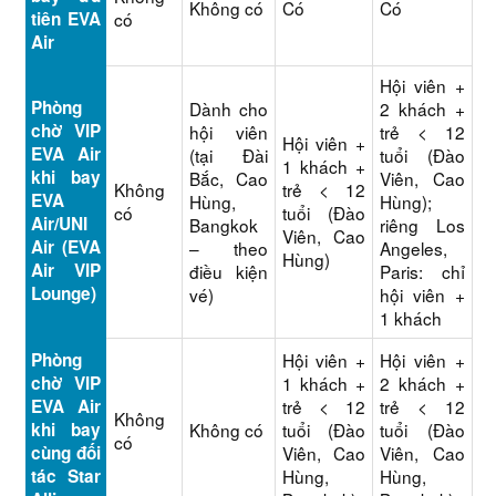
Không có
Có
Có
tiên EVA
có
Air
Hội viên +
Phòng
Dành cho
2 khách +
chờ VIP
hội viên
trẻ < 12
Hội viên +
EVA Air
(tại Đài
tuổi (Đào
1 khách +
khi bay
Bắc, Cao
Viên, Cao
Không
trẻ < 12
EVA
Hùng,
Hùng);
có
tuổi (Đào
Air/UNI
Bangkok
riêng Los
Viên, Cao
Air (EVA
– theo
Angeles,
Hùng)
Air VIP
điều kiện
Paris: chỉ
Lounge)
vé)
hội viên +
1 khách
Phòng
Hội viên +
Hội viên +
chờ VIP
1 khách +
2 khách +
EVA Air
trẻ < 12
trẻ < 12
Không
khi bay
Không có
tuổi (Đào
tuổi (Đào
có
cùng đối
Viên, Cao
Viên, Cao
tác Star
Hùng,
Hùng,