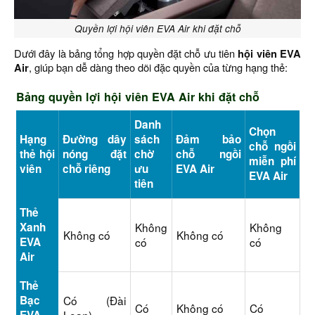
Quyền lợi hội viên EVA Air khi đặt chỗ
Dưới đây là bảng tổng hợp quyền đặt chỗ ưu tiên
hội viên EVA
Air
, giúp bạn dễ dàng theo dõi đặc quyền của từng hạng thẻ:
Bảng quyền lợi hội viên EVA Air khi đặt chỗ
Danh
Chọn
Hạng
Đường dây
sách
Đảm bảo
chỗ ngồi
thẻ hội
nóng đặt
chờ
chỗ ngồi
miễn phí
viên
chỗ riêng
ưu
EVA Air
EVA Air
tiên
Thẻ
Xanh
Không
Không
Không có
Không có
EVA
có
có
Air
Thẻ
Bạc
Có (Đài
Có
Không có
Có