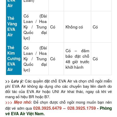
EVA
Loan)
Air
Có (Đài
Thẻ
Loan / Hoa
Vàng
Kỳ / Trung
Có
Không có
Có
EVA
Quốc đại
Air
lục)
Thẻ
Có (Đài
Có – đảm
Kim
Loan / Hoa
bảo đặt chỗ
Cương
Kỳ / Trung
Có
Có
48 giờ trước
EVA
Quốc đại
khởi hành
Air
lục)
>> Lưu ý:
Các quyền đặt chỗ EVA Air và chọn chỗ ngồi miễn
phí EVA Air không áp dụng cho các chuyến bay liên danh do
đối tác của EVA Air hoặc UNI Air khai thác, ngay cả khi vé
mang số hiệu BR hoặc B7.
>>> Mẹo nhỏ:
Để chọn được chỗ ngồi mong muốn bạn nên
028.3925.6479
–
028.3925.1759
đặt vé sớm qua
-
Phòng
vé EVA Air Việt Nam.