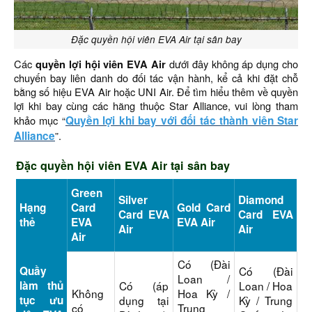
Đặc quyền hội viên EVA Air tại sân bay
Các
quyền lợi hội viên EVA Air
dưới đây không áp dụng cho
chuyến bay liên danh do đối tác vận hành, kể cả khi đặt chỗ
bằng số hiệu EVA Air hoặc UNI Air. Để tìm hiểu thêm về quyền
lợi khi bay cùng các hãng thuộc Star Alliance, vui lòng tham
khảo mục “
Quyền lợi khi bay với đối tác thành viên Star
Alliance
”.
Đặc quyền hội viên EVA Air tại sân bay
Green
Silver
Diamond
Hạng
Card
Gold Card
Card EVA
Card EVA
thẻ
EVA
EVA Air
Air
Air
Air
Có (Đài
Quầy
Có (Đài
Loan /
làm thủ
Có (áp
Loan / Hoa
Không
Hoa Kỳ /
tục ưu
dụng tại
Kỳ / Trung
có
Trung