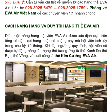
>>> Lưu ý
: Cần tư vấn chi tiết về quyền lợi các hạng thẻ EVA
028.3925.6479
–
028.3925.1759
Air. Liên hệ
-
Phòng vé
EVA Air Việt Nam
để các chuyên viên 1:1 nhanh chóng.
CÁCH NÂNG HẠNG VÀ DUY TRÌ HẠNG THẺ EVA AIR
Điều kiện nâng hạng hội viên EVA Air được xác định dựa trên
tổng số dặm xét hạng hoặc số chặng bay mà hội viên tích lũy
trong chu kỳ 12 tháng. Khi đạt ngưỡng quy định, hội viên sẽ
được tự động nâng lên hạng thẻ tương ứng từ thẻ Xanh lên thẻ
Bạc, thẻ Vàng, và cuối cùng là
thẻ Kim Cương EVA Air
.