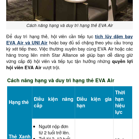
Cách nâng hạng và duy trì hạng thẻ EVA Air
Để duy trì hạng thẻ, hội viên cần tiếp tục
tích lũy dặm bay
EVA Air và UNI Air
hoặc bay đủ số chặng theo yêu cầu trong
kỳ xét tiếp theo. Việc thường xuyên bay cùng EVA Air hoặc các
hãng trong liên minh Star Alliance sẽ giúp bạn dễ dàng giữ
vững cấp độ hội viên và tiếp tục tận hưởng những
quyền lợi
hội viên EVA Air
vượt trội.
Cách nâng hạng và duy trì hạng thẻ EVA Air
Thời
Điều kiện nâng
Điều kiện gia
hạn
Hạng thẻ
cấp
hạn
hiệu
lực
Người nộp đơn
từ 2 tuổi trở lên.
Thẻ Xanh
Trẻ từ 2–12 tuổi