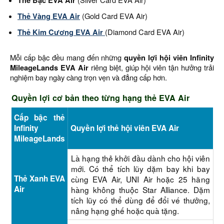
Thẻ Bạc EVA Air
Thẻ Vàng EVA Air
(Gold Card EVA Air)
Thẻ Kim Cương EVA Air
(Diamond Card EVA Air)
Mỗi cấp bậc đều mang đến những
quyền lợi hội viên Infinity
MileageLands EVA Air
riêng biệt, giúp hội viên tận hưởng trải
nghiệm bay ngày càng trọn vẹn và đẳng cấp hơn.
Quyền lợi cơ bản theo từng hạng thẻ EVA Air
Cấp bậc thẻ
Infinity
Quyền lợi thẻ hội viên EVA Air
MileageLands
Là hạng thẻ khởi đầu dành cho hội viên
mới. Có thể tích lũy dặm bay khi bay
Thẻ Xanh EVA
cùng EVA Air, UNI Air hoặc 25 hãng
Air
hàng không thuộc Star Alliance. Dặm
tích lũy có thể dùng để đổi vé thưởng,
nâng hạng ghế hoặc quà tặng.