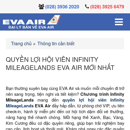
(028) 3936 2020
(028) 3925 6479
Trang chủ
Thông tin cần biết
QUYỀN LỢI HỘI VIÊN INFINITY
MILEAGELANDS EVA AIR MỚI NHẤT
Bạn thường xuyên bay cùng EVA Air và muốn mỗi chuyến đi trở
nên sang trọng, tiện nghi và tiết kiệm?
Chương trình Infinity
MileageLands
mang đến
quyền lợi hội viên Infinity
MileageLands
EVA Air
đầy hấp dẫn, từ phòng chờ VIP, ưu tiên
check-in, hành lý miễn phí đến cơ hội tích dặm đổi vé thưởng,
nâng hạng thẻ nhanh chóng. Mỗi hạng thẻ Xanh, Bạc, Vàng,
Kim Cương đều có đặc quyền riêng, giúp bạn trải nghiệm bay
cao cấp, linh hoạt và thoải mái. Khám phá ngay các đặc quyền