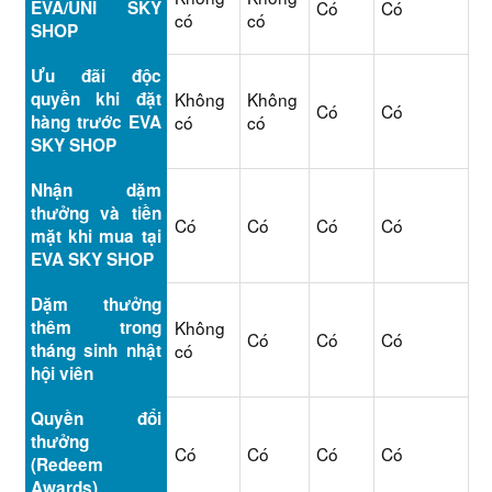
EVA/UNI SKY
Có
Có
có
có
SHOP
Ưu đãi độc
quyền khi đặt
Không
Không
Có
Có
hàng trước EVA
có
có
SKY SHOP
Nhận dặm
thưởng và tiền
Có
Có
Có
Có
mặt khi mua tại
EVA SKY SHOP
Dặm thưởng
thêm trong
Không
Có
Có
Có
tháng sinh nhật
có
hội viên
Quyền đổi
thưởng
Có
Có
Có
Có
(Redeem
Awards)