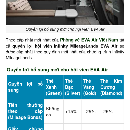
Quyền lợi bổ sung mới cho hội viên EVA Air
Theo cập nhật mới nhất của
Phòng vé EVA Air Việt Nam
tất
cả
quyền lợi
hội viên Infinity MileageLands EVA Air
sẽ
được cập nhật theo quy định mới nhất của chương trình Infinity
MileageLands.
Quyền lợi bổ sung mới cho hội viên EVA Air
Thẻ
Thẻ
Thẻ
Thẻ Kim
Quyền lợi bổ
Xanh
Bạc
Vàng
Cương
sung
(Green)
(Silver)
(Gold)
(Diamond)
Tiền thưởng
Không
theo cấp
+15%
+25%
+25%
có
(Mileage Bonus)
Giấy chứng