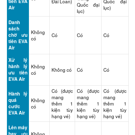
tiên EVA
Đài Loan)
Quốc đại
Quốc đại
Air
lục)
lục)
Danh
sách
Không
chờ ưu
Có
Có
Có
có
tiên EVA
Air
Xử lý
hành lý
Không
Không có
Có
Có
ưu tiên
có
EVA Air
Có (được
Có (được
Có (được
Hành lý
mang
mang
mang
quá
Không
thêm 1
thêm 1
thêm 1
cước
có
kiện tùy
kiện tùy
kiện tùy
EVA Air
hạng vé)
hạng vé)
hạng vé)
Lên máy
bay ưu
Không