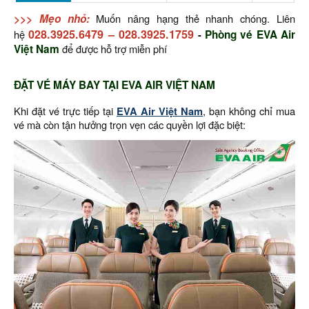
>>> Mẹo nhỏ:
Muốn nâng hạng thẻ nhanh chóng. Liên
028.3925.6479
–
028.3925.1759
hệ
-
Phòng vé EVA Air
Việt Nam
để được hỗ trợ miễn phí
ĐẶT VÉ MÁY BAY TẠI EVA AIR VIỆT NAM
Khi đặt vé trực tiếp tại
EVA Air Việt Nam
, bạn không chỉ mua
vé mà còn tận hưởng trọn vẹn các quyền lợi đặc biệt: