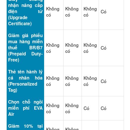
nhận nâng cấp
Không
Không
Không
điện tử
Có
có
có
có
(Upgrade
Certificate)
Giảm giá phiếu
mua hàng miễn
Không
Không
Không
thuế BR/B7
Có
có
có
có
(Prepaid Duty-
Free)
Thẻ tên hành lý
cá nhân hóa
Không
Không
Không
Có
(Personalized
có
có
có
Tag)
Chọn chỗ ngồi
Không
Không
miễn phí EVA
Có
Có
có
có
Air
Giảm 10% tại
Không
Không