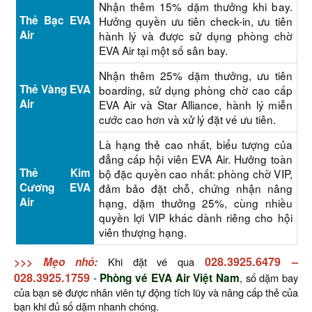
Nhận thêm 15% dặm thưởng khi bay.
Thẻ Bạc EVA
Hưởng quyền ưu tiên check-in, ưu tiên
Air
hành lý và được sử dụng phòng chờ
EVA Air tại một số sân bay.
Nhận thêm 25% dặm thưởng, ưu tiên
Thẻ Vàng EVA
boarding, sử dụng phòng chờ cao cấp
Air
EVA Air và Star Alliance, hành lý miễn
cước cao hơn và xử lý đặt vé ưu tiên.
Là hạng thẻ cao nhất, biểu tượng của
đẳng cấp hội viên EVA Air. Hưởng toàn
Thẻ Kim
bộ đặc quyền cao nhất: phòng chờ VIP,
Cương EVA
đảm bảo đặt chỗ, chứng nhận nâng
Air
hạng, dặm thưởng 25%, cùng nhiều
quyền lợi VIP khác dành riêng cho hội
viên thượng hạng.
028.3925.6479
–
>>> Mẹo nhỏ:
Khi đặt vé qua
028.3925.1759
-
Phòng vé EVA Air Việt Nam
, số dặm bay
của bạn sẽ được nhân viên tự động tích lũy và nâng cấp thẻ của
bạn khi đủ số dặm nhanh chóng.