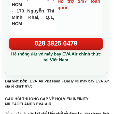
Hỗ trợ 24/7 toàn
HCM
quốc
- 173 Nguyễn Thị
Minh Khai, Q.1,
HCM
028 3925 6479
Hệ thống đặt vé máy bay EVA Air chính thức
tại Việt Nam
Bài viết bởi:
EVA Air Việt Nam - Đại lý vé máy bay EVA Air
giá rẻ chính thức
CÂU HỎI THƯỜNG GẶP VỀ HỘI VIÊN INFINITY
MILEAGELANDS EVA AIR
Tổng hợp các câu hỏi phổ biến nhất về đăng ký, nâng hạng, tích