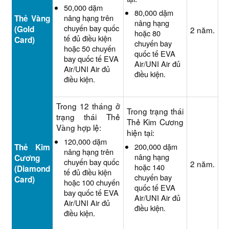
50,000 dặm
80,000 dặm
nâng hạng trên
Thẻ Vàng
nâng hạng
chuyến bay quốc
(Gold
2 năm.
hoặc 80
tế đủ điều kiện
Card)
chuyến bay
hoặc 50 chuyến
quốc tế EVA
bay quốc tế EVA
Air/UNI Air đủ
Air/UNI Air đủ
điều kiện.
điều kiện.
Trong 12 tháng ở
Trong trạng thái
trạng thái Thẻ
Thẻ Kim Cương
Vàng hợp lệ:
hiện tại:
120,000 dặm
200,000 dặm
Thẻ Kim
nâng hạng trên
nâng hạng
Cương
chuyến bay quốc
2 năm.
hoặc 140
(Diamond
tế đủ điều kiện
chuyến bay
Card)
hoặc 100 chuyến
quốc tế EVA
bay quốc tế EVA
Air/UNI Air đủ
Air/UNI Air đủ
điều kiện.
điều kiện.