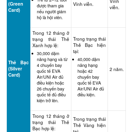
Vĩnh
(Green
Vĩnh viễn.
được tham gia
viễn.
Card)
nếu người giám
hộ là hội viên.
Trong 12 tháng ở
Trong trạng thái
trạng thái Thẻ
Thẻ Bạc hiện
Xanh hợp lệ:
tại:
30,000 dặm
nâng hạng và từ
40,000 dặm
Thẻ Bạc
4 chuyến bay
nâng hạng
(Silver
2 năm.
quốc tế EVA
hoặc 42
Card)
Air/UNI Air đủ
chuyến bay
điều kiện hoặc
quốc tế EVA
26 chuyến bay
Air/UNI Air đủ
quốc tế đủ điều
điều kiện.
kiện trở lên.
Trong 12 tháng ở
Trong trạng thái
trạng thái Thẻ
Thẻ Vàng hiện
Bạc hợp lệ:
tại: