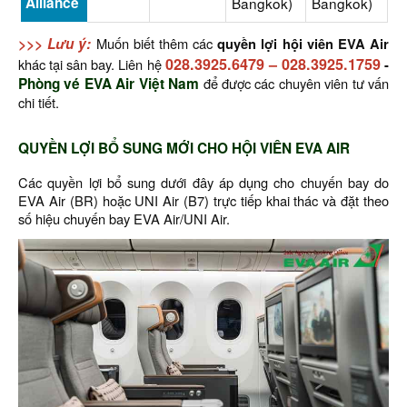
Alliance
Bangkok)
Bangkok)
>>> Lưu ý:
Muốn biết thêm các
quyền lợi hội viên EVA Air
028.3925.6479
–
028.3925.1759
khác tại sân bay. Liên hệ
-
Phòng vé EVA Air Việt Nam
để được các chuyên viên tư vấn
chi tiết.
QUYỀN LỢI BỔ SUNG MỚI CHO HỘI VIÊN EVA AIR
Các quyền lợi bổ sung dưới đây áp dụng cho chuyến bay do
EVA Air (BR) hoặc UNI Air (B7) trực tiếp khai thác và đặt theo
số hiệu chuyến bay EVA Air/UNI Air.