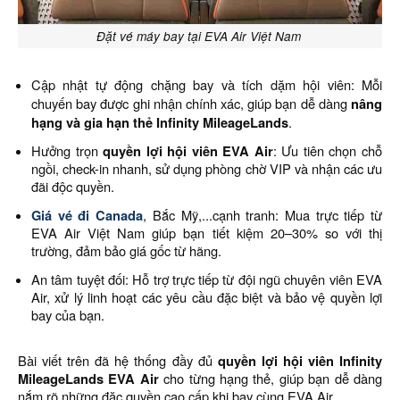
Đặt vé máy bay tại EVA Air Việt Nam
Cập nhật tự động chặng bay và tích dặm hội viên: Mỗi
chuyến bay được ghi nhận chính xác, giúp bạn dễ dàng
nâng
hạng và gia hạn thẻ Infinity MileageLands
.
Hưởng trọn
quyền lợi hội viên EVA Air
: Ưu tiên chọn chỗ
ngồi, check-in nhanh, sử dụng phòng chờ VIP và nhận các ưu
đãi độc quyền.
Giá vé đi Canada
, Bắc Mỹ,...cạnh tranh: Mua trực tiếp từ
EVA Air Việt Nam giúp bạn tiết kiệm 20–30% so với thị
trường, đảm bảo giá gốc từ hãng.
An tâm tuyệt đối: Hỗ trợ trực tiếp từ đội ngũ chuyên viên EVA
Air, xử lý linh hoạt các yêu cầu đặc biệt và bảo vệ quyền lợi
bay của bạn.
Bài viết trên đã hệ thống đầy đủ
quyền lợi hội viên Infinity
MileageLands EVA Air
cho từng hạng thẻ, giúp bạn dễ dàng
nắm rõ những đặc quyền cao cấp khi bay cùng EVA Air.