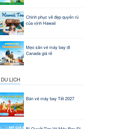
Chinh phục vẻ đẹp quyến rũ
của vịnh Hawaii
Mẹo săn vé máy bay đi
Canada giá rẻ
 DU LỊCH
Bán vé máy bay Tết 2027
Bí Quyết Tìm Vé Máy Bay Đi