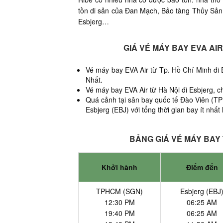
tồn di sản của Đan Mạch, Bảo tàng Thủy Sản
Esbjerg…
GIÁ VÉ MÁY BAY EVA AI
Vé máy bay EVA Air từ Tp. Hồ Chí Minh đi 
Nhất.
Vé máy bay EVA Air từ Hà Nội đi Esbjerg, c
Quá cảnh tại sân bay quốc tế Đào Viên (TPE
Esbjerg (EBJ) với tổng thời gian bay ít nhất 
BẢNG GIÁ VÉ MÁY BAY 
Khởi hành
Điểm đến
TPHCM (SGN)
Esbjerg (EBJ
12:30 PM
06:25 AM
19:40 PM
06:25 AM