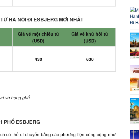
TỪ HÀ NỘI ĐI ESBJERG MỚI NHẤT
Giá vé một chiều từ
Giá vé khứ hồi từ
(USD)
(USD)
)
430
630
 vé và hạng ghế.
NH PHỐ ESBJERG
hách có thể di chuyển bằng các phương tiện công cộng như