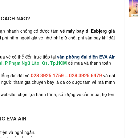
G CÁCH NÀO?
 bạn nhanh chóng có được tấm
vé máy bay đi Esbjerg giá
phí nằm ngoài giá vé như phí giữ chỗ, phí sân bay khi đặt
a vé có thể đến trực tiếp tại
văn phòng đại diện EVA Air
ai, P.Phạm Ngũ Lão, Q1, Tp.HCM
để mua và thanh toán
028 3925 1759
–
028 3925 6479
tổng đài đặt vé
và nói
ác người tham gia chuyến bay là đã có được tấm vé mà mình
website, chọn lựa hành trình, số lượng vé cần mua, họ tên
NG EVA AIR
tiện và nghỉ ngắn.