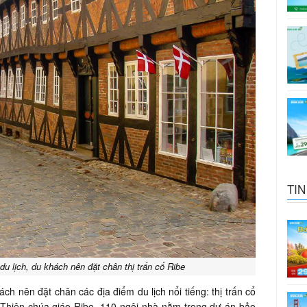
TIN
du lịch, du khách nên đặt chân thị trấn cổ Ribe
ách nên đặt chân các địa điểm du lịch nổi tiếng: thị trấn cổ
 Thiên chúa giáo Ribe, 110 ngôi nhà nằm trong dự án bảo