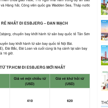
 và Hàng hải, Công viên quốc gia Wadden Sea, Tháp nước
R RẺ NHẤT ĐI ESBJERG – ĐAN MẠCH
Esbjerg,
chuyến bay khởi hành từ sân bay quốc tế Tân Sơn
huyến bay khởi hành từ sân bay quốc tế Nội Bài.
), Đài Bắc, Đài Loan và cuối cùng là hạ cánh tại sân bay
là 16 giờ.
TỪ TP.HCM ĐI ESBJERG MỚI NHẤT
Giá vé một chiều từ
Giá vé khứ hồi từ
(USD)
(USD)
)
410
620
TH