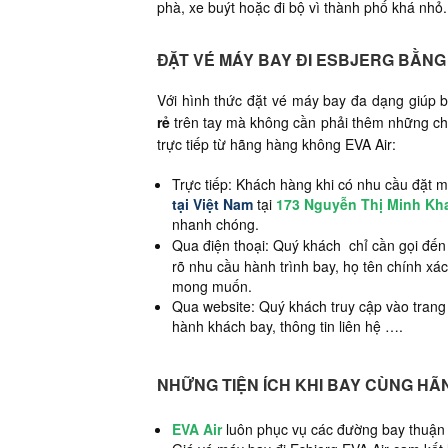
phà, xe buýt hoặc đi bộ vì thành phố khá nhỏ.
ĐẶT VÉ MÁY BAY ĐI ESBJERG BẰN
Với hình thức đặt vé máy bay đa dạng giúp
rẻ
trên tay mà không cần phải thêm những chi 
trực tiếp từ hãng hàng không EVA Air:
Trực tiếp: Khách hàng khi có nhu cầu đặt mu
tại Việt Nam
tại
173 Nguyễn Thị Minh Kh
nhanh chóng.
Qua điện thoại: Quý khách chỉ cần gọi đến 
rõ nhu cầu hành trình bay, họ tên chính x
mong muốn.
Qua website: Quý khách truy cập vào trang 
hành khách bay, thông tin liên hệ ….
NHỮNG TIỆN ÍCH KHI BAY CÙNG HÃ
EVA Air
luôn phục vụ các đường bay thuận 