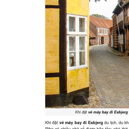
Khi đặt
vé máy bay đi Esbjerg
Khi đặt
vé máy bay đi Esbjerg
du lịch, du kh
Ribe có nhiều nhà cổ được bảo tồn: nhà thờ