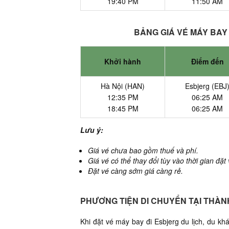
19:40 PM
11:50 AM
BẢNG GIÁ VÉ MÁY BAY 
Khởi hành
Điểm đến
Hà Nội (HAN)
Esbjerg (EBJ
12:35 PM
06:25 AM
18:45 PM
06:25 AM
Lưu ý:
Giá vé chưa bao gồm thuế và phí.
Giá vé có thể thay đổi tùy vào thời gian đặt
Đặt vé càng sớm giá càng rẻ.
PHƯƠNG TIỆN DI CHUYỂN TẠI THÀ
Khi đặt vé máy bay đi Esbjerg du lịch, du k