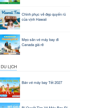
Chinh phục vẻ đẹp quyến rũ
của vịnh Hawaii
Mẹo săn vé máy bay đi
Canada giá rẻ
 DU LỊCH
Bán vé máy bay Tết 2027
Bí Quyết Tìm Vé Máy Bay Đi