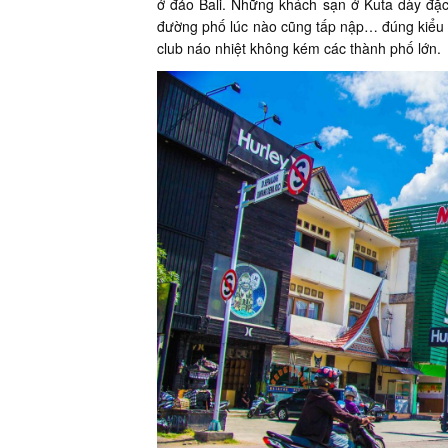
ở đảo Bali. Những khách sạn ở Kuta dày đặc
đường phố lúc nào cũng tấp nập… đúng kiểu t
club náo nhiệt không kém các thành phố lớn.