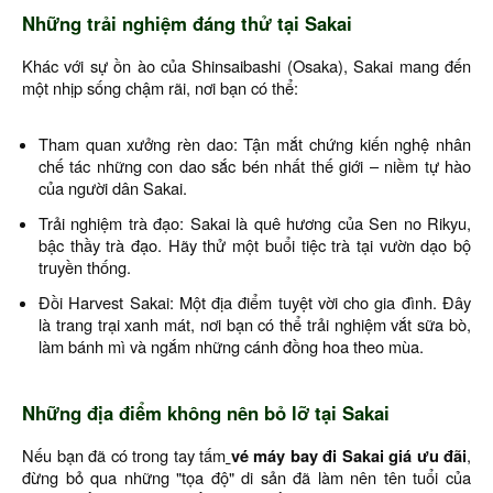
Những trải nghiệm đáng thử tại Sakai
Khác với sự ồn ào của Shinsaibashi (Osaka), Sakai mang đến
một nhịp sống chậm rãi, nơi bạn có thể:
Tham quan xưởng rèn dao: Tận mắt chứng kiến nghệ nhân
chế tác những con dao sắc bén nhất thế giới – niềm tự hào
của người dân Sakai.
Trải nghiệm trà đạo: Sakai là quê hương của Sen no Rikyu,
bậc thầy trà đạo. Hãy thử một buổi tiệc trà tại vườn dạo bộ
truyền thống.
Đồi Harvest Sakai: Một địa điểm tuyệt vời cho gia đình. Đây
là trang trại xanh mát, nơi bạn có thể trải nghiệm vắt sữa bò,
làm bánh mì và ngắm những cánh đồng hoa theo mùa.
Những địa điểm không nên bỏ lỡ tại Sakai
Nếu bạn đã có trong tay tấm
vé máy bay đi Sakai giá ưu đãi
,
đừng bỏ qua những "tọa độ" di sản đã làm nên tên tuổi của