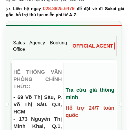
028.3925.6479
>> Liên hệ ngay
để đặt vé đi Sakai giá
gốc, hỗ trợ thủ tục miễn phí từ A-Z.
Sales Agency Booking
OFFICIAL AGENT
Office
HỆ THỐNG VĂN
PHÒNG CHÍNH
THỨC:
Tra cứu giá thông
- 69 Võ Thị Sáu, P.
minh
Võ Thị Sáu, Q.3,
Hỗ trợ 24/7 toàn
HCM
quốc
- 173 Nguyễn Thị
Minh Khai, Q.1,