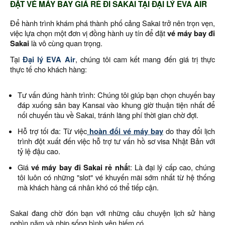
ĐẶT VÉ MÁY BAY GIÁ RẺ ĐI SAKAI TẠI ĐẠI LÝ EVA AIR
Để hành trình khám phá thành phố cảng Sakai trở nên trọn vẹn,
việc lựa chọn một đơn vị đồng hành uy tín để đặt
vé máy bay đi
Sakai
là vô cùng quan trọng.
Tại
Đại lý EVA Air
, chúng tôi cam kết mang đến giá trị thực
thực tế cho khách hàng:
Tư vấn đúng hành trình: Chúng tôi giúp bạn chọn chuyến bay
đáp xuống sân bay Kansai vào khung giờ thuận tiện nhất để
nối chuyến tàu về Sakai, tránh lãng phí thời gian chờ đợi.
Hỗ trợ tối đa: Từ việc
hoàn đổi vé máy bay
do thay đổi lịch
trình đột xuất đến việc hỗ trợ tư vấn hồ sơ visa Nhật Bản với
tỷ lệ đậu cao.
Giá
vé máy bay đi Sakai rẻ nhấ
t: Là đại lý cấp cao, chúng
tôi luôn có những "slot" vé khuyến mãi sớm nhất từ hệ thống
mà khách hàng cá nhân khó có thể tiếp cận.
Sakai đang chờ đón bạn với những câu chuyện lịch sử hàng
nghìn năm và nhịp sống bình yên hiếm có.