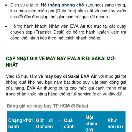
Dịch vụ giải trí:
Hệ thống phòng chờ
(Lounge) sang trọng,
khu mua sắm miễn phí (Duty-free) sầm uất và các khu vườn
chủ đề độc đáo giúp thời gian chờ trôi qua rất nhanh.
Hỗ trợ hành khách: Nhân viên EVA Air túc trực tại các quầy
chuyển tiếp (Transfer Desk) để hỗ trợ hành khách kiểm tra
cổng khởi hành tiếp theo một cách nhanh chóng.
CẬP NHẬT GIÁ VÉ MÁY BAY EVA AIR ĐI SAKAI MỚI
NHẤT
Việc sở hữu tấm
vé máy bay đi Sakai EVA Air
với mức giá tốt
không quá khó nếu bạn nắm bắt được quy luật biến động giá
của hãng. EVA Air thường cung cấp mức giá cạnh tranh nhất
trong phân khúc hãng hàng không full-service (dịch vụ đầy đủ).
Bảng giá vé máy bay TP.HCM đi Sakai
Một
Chặng khởi
Giờ đi –
Quá
Khứ
chiều
hành
Giờ đến
cảnh
hồi (từ)
(từ)