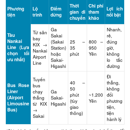
Thời
Chi phí
Phương
Lộ
Điểm
Lợi ích
gian di
tham
tiện
trình
dừng
nổi bật
chuyển
khảo
Ga
Nhanh,
Từ sân
Tàu
Sakai
rẻ,
bay
Nankai
(Sakai
25 –
800 –
đúng
KIX →
Line (Lựa
Station)
35
950
giờ,
Nankai
chọn tối
hoặc
phút
Yên
không
Airport
ưu nhất)
Sakai-
lo tắc
Line
Higashi
đường
Đi
Tuyến
40 –
thẳng,
Bus Rose
bus
50
không
Liner
chạy
Ga
phút
~1.200
đổi
(Airport
thẳng
Sakai-
(tùy
Yên
phương
Limousine
từ KIX
Higashi
giao
tiện,
Bus)
→
thông)
tiện
Sakai
hành lý