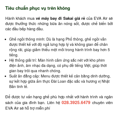
Tiêu chuẩn phục vụ trên không
Hành khách mua
vé máy bay đi Sakai giá rẻ
của EVA Air sẽ
được thưởng thức những bữa ăn nóng sốt, được chế biến bởi
các đầu bếp hàng đầu.
Ghế ngồi thông minh: Dù là hạng Phổ thông, ghế ngồi vẫn
được thiết kế với độ ngả lưng hợp lý và không gian để chân
rộng rãi, giúp giảm thiểu mệt mỏi trong hành trình bay hơn 5
tiếng.
Hệ thống giải trí: Màn hình cảm ứng sắc nét với kho phim
điện ảnh, âm nhạc đa dạng, có phụ đề tiếng Việt, giúp thời
gian bay trôi qua nhanh chóng.
Suất ăn đẳng cấp: Menu được thiết kế cân bằng dinh dưỡng,
sự kết hợp giữa ẩm thực Đài Loan đặc sắc và hương vị Nhật
Bản tinh tế.
Để được tư vấn hạng ghế phù hợp nhất với hành trình và ngân
028.3925.6479
sách của gia đình bạn. Liên hệ
chuyên viên
EVA Air sẽ hỗ trợ miễn phí