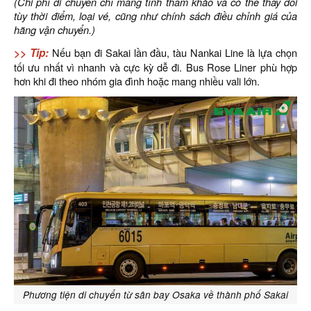
(Chi phí di chuyển chỉ mang tính tham khảo và có thể thay đổi
tùy thời điểm, loại vé, cũng như chính sách điều chỉnh giá của
hãng vận chuyển.)
>> Tip:
Nếu bạn đi Sakai lần đầu, tàu Nankai Line là lựa chọn
tối ưu nhất vì nhanh và cực kỳ dễ đi. Bus Rose Liner phù hợp
hơn khi đi theo nhóm gia đình hoặc mang nhiều vali lớn.
Phương tiện di chuyển từ sân bay Osaka về thành phố Sakai