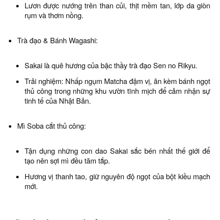
Lươn được nướng trên than củi, thịt mềm tan, lớp da giòn
rụm và thơm nồng.
Trà đạo & Bánh Wagashi:
Sakai là quê hương của bậc thầy trà đạo Sen no Rikyu.
Trải nghiệm: Nhấp ngụm Matcha đậm vị, ăn kèm bánh ngọt
thủ công trong những khu vườn tĩnh mịch để cảm nhận sự
tinh tế của Nhật Bản.
Mì Soba cắt thủ công:
Tận dụng những con dao Sakai sắc bén nhất thế giới để
tạo nên sợi mì đều tăm tắp.
Hương vị thanh tao, giữ nguyên độ ngọt của bột kiều mạch
mới.