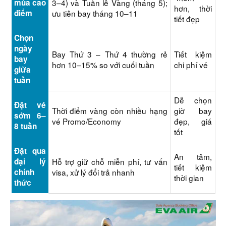
mùa cao
3–4) và Tuần lễ Vàng (tháng 5);
hơn, thời
điểm
ưu tiên bay tháng 10–11
tiết đẹp
Chọn
ngày
Bay Thứ 3 – Thứ 4 thường rẻ
Tiết kiệm
bay
hơn 10–15% so với cuối tuần
chi phí vé
giữa
tuần
Dễ chọn
Đặt vé
Thời điểm vàng còn nhiều hạng
giờ bay
sớm 6–
vé Promo/Economy
đẹp, giá
8 tuần
tốt
Đặt qua
An tâm,
đại lý
Hỗ trợ giữ chỗ miễn phí, tư vấn
tiết kiệm
chính
visa, xử lý đổi trả nhanh
thời gian
thức