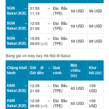
SGN –
01:55 –
Đài Bắc
59 USD
99 USD
Sakai (KIX)
11:15
(TPE)
SGN –
12:55 –
Đài Bắc
59 USD
99 USD
Sakai (KIX)
21:05
(TPE)
SGN –
15:55 –
Đài Bắc
59 USD
99 USD
Sakai (KIX)
09:55 (+1)
(TPE)
Bảng giá vé máy bay Hà Nội đi Sakai
Một
Chặng khởi
Giờ đi –
Quá
Khứ
chiều
hành
Giờ đến
cảnh
hồi (từ)
(từ)
HAN –
12:35 –
Đài Bắc
109
65 USD
Sakai (KIX)
21:05
(TPE)
USD
HAN –
12:35 –
Đài Bắc
109
65 USD
Sakai (KIX)
09:55 (+1)
(TPE)
USD