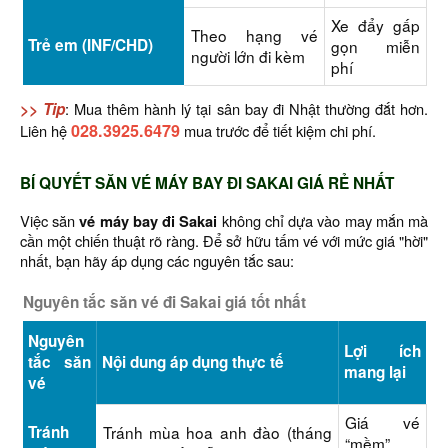
Xe đẩy gấp
Theo hạng vé
Trẻ em (INF/CHD)
gọn miễn
người lớn đi kèm
phí
>> Tip
: Mua thêm hành lý tại sân bay đi Nhật thường đắt hơn.
028.3925.6479
Liên hệ
mua trước để tiết kiệm chi phí.
BÍ QUYẾT SĂN VÉ MÁY BAY ĐI SAKAI GIÁ RẺ NHẤT
Việc săn
vé máy bay đi Sakai
không chỉ dựa vào may mắn mà
cần một chiến thuật rõ ràng. Để sở hữu tấm vé với mức giá "hời"
nhất, bạn hãy áp dụng các nguyên tắc sau:
Nguyên tắc săn vé đi Sakai giá tốt nhất
Nguyên
Lợi ích
tắc săn
Nội dung áp dụng thực tế
mang lại
vé
Giá vé
Tránh
Tránh mùa hoa anh đào (tháng
“mềm”