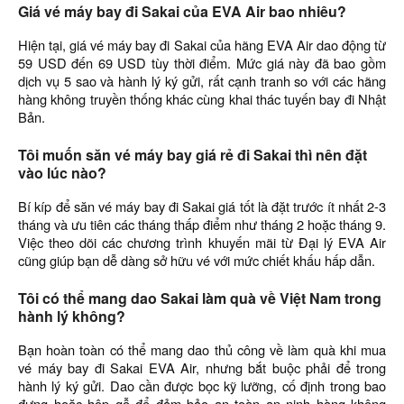
Giá vé máy bay đi Sakai của EVA Air bao nhiêu?
Hiện tại, giá vé máy bay đi Sakai của hãng EVA Air dao động từ
59 USD đến 69 USD tùy thời điểm. Mức giá này đã bao gồm
dịch vụ 5 sao và hành lý ký gửi, rất cạnh tranh so với các hãng
hàng không truyền thống khác cùng khai thác tuyến bay đi Nhật
Bản.
Tôi muốn săn vé máy bay giá rẻ đi Sakai thì nên đặt
vào lúc nào?
Bí kíp để săn vé máy bay đi Sakai giá tốt là đặt trước ít nhất 2-3
tháng và ưu tiên các tháng thấp điểm như tháng 2 hoặc tháng 9.
Việc theo dõi các chương trình khuyến mãi từ Đại lý EVA Air
cũng giúp bạn dễ dàng sở hữu vé với mức chiết khấu hấp dẫn.
Tôi có thể mang dao Sakai làm quà về Việt Nam trong
hành lý không?
Bạn hoàn toàn có thể mang dao thủ công về làm quà khi mua
vé máy bay đi Sakai EVA Air, nhưng bắt buộc phải để trong
hành lý ký gửi. Dao cần được bọc kỹ lưỡng, cố định trong bao
đựng hoặc hộp gỗ để đảm bảo an toàn an ninh hàng không