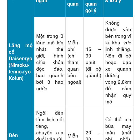
ngắn
& lưu ý
quan
quan
gợi ý
Không
được vào
Một trong 3
bên trong vì
lăng mộ lớn
Miễn
là khu vực
Lăng mộ
nhất thế
phí
45 –
linh thiêng.
cổ
giới, hình
(chỉ
90
Nên đi bộ
Daisenryo
chìa khóa
tham
phút
hoặc đạp
(Nintoku-
độc đáo,
quan
(đi bộ
xe quanh
tenno-ryo
bao quanh
bên
quanh)
đường
Kofun)
bởi 3 hào
ngoài)
vòng 2,8km
nước
để cảm
nhận quy
mô
Ngôi đền
tâm linh nổi
Có thể xin
tiếng,
bùa may
chuyên xua
20 –
mắn (mất
Đền
Miễn
đuổi vận rủi,
30
phí nhỏ).