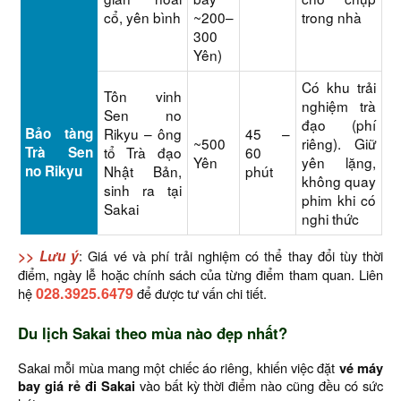
cổ, yên bình
~200–
trong nhà
300
Yên)
Có khu trải
Tôn vinh
nghiệm trà
Sen no
đạo (phí
Bảo tàng
Rikyu – ông
45 –
~500
riêng). Giữ
Trà Sen
tổ Trà đạo
60
Yên
yên lặng,
no Rikyu
Nhật Bản,
phút
không quay
sinh ra tại
phim khi có
Sakai
nghi thức
>> Lưu ý
: Giá vé và phí trải nghiệm có thể thay đổi tùy thời
điểm, ngày lễ hoặc chính sách của từng điểm tham quan. Liên
028.3925.6479
hệ
để được tư vấn chi tiết.
Du lịch Sakai theo mùa nào đẹp nhất?
Sakai mỗi mùa mang một chiếc áo riêng, khiến việc đặt
vé máy
bay giá rẻ đi Sakai
vào bất kỳ thời điểm nào cũng đều có sức