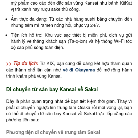
mỹ phẩm cao cấp đến đặc sản vùng Kansai như bánh KitKat
vị trà xanh hay rượu sake thủ công.
Ẩm thực đa dạng: Từ các nhà hàng sushi băng chuyền đến
những tiệm mì ramen nóng hổi, phục vụ 24/7.
Tiện ích hỗ trợ: Khu vực sạc thiết bị miễn phí, dịch vụ gửi
hành lý về thẳng khách sạn (Ta-q-bin) và hệ thống Wi-Fi tốc
độ cao phủ sóng toàn diện.
>> Tip du lịch:
Từ KIX, bạn cũng dễ dàng kết hợp tham quan
các thành phố lân cận như
vé đi Okayama
để mở rộng hành
trình khám phá vùng Kansai.
Di chuyển từ sân bay Kansai về Sakai
Đây là phần quan trọng nhất để bạn tiết kiệm thời gian. Thay vì
phải di chuyển ngược lên trung tâm Osaka rồi mới vòng lại, bạn
có thể di chuyển từ sân bay Kansai về Sakai trực tiếp bằng các
phương tiện sau:
Phương tiện di chuyển về trung tâm Sakai