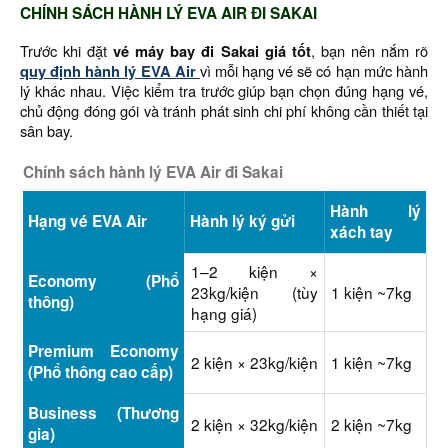
CHÍNH SÁCH HÀNH LÝ EVA AIR ĐI SAKAI
Trước khi đặt
vé máy bay đi Sakai giá tốt
, bạn nên nắm rõ
quy định hành lý EVA Air
vì mỗi hạng vé sẽ có hạn mức hành
lý khác nhau. Việc kiểm tra trước giúp bạn chọn đúng hạng vé,
chủ động đóng gói và tránh phát sinh chi phí không cần thiết tại
sân bay.
Chính sách hành lý EVA Air đi Sakai
Hành lý
Hạng vé EVA Air
Hành lý ký gửi
xách tay
1–2 kiện ×
Economy (Phổ
23kg/kiện (tùy
1 kiện ~7kg
thông)
hạng giá)
Premium Economy
2 kiện × 23kg/kiện
1 kiện ~7kg
(Phổ thông cao cấp)
Business (Thương
2 kiện × 32kg/kiện
2 kiện ~7kg
gia)