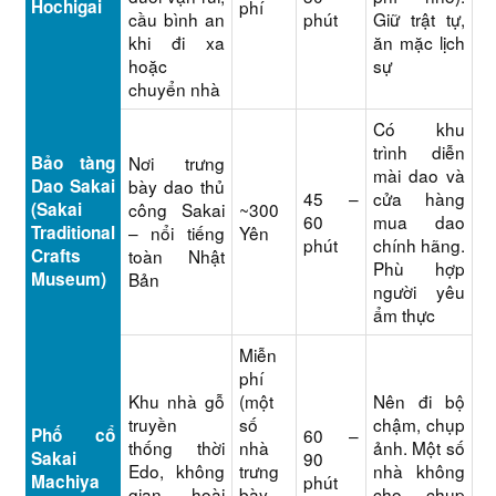
Hochigai
phí
cầu bình an
phút
Giữ trật tự,
khi đi xa
ăn mặc lịch
hoặc
sự
chuyển nhà
Có khu
trình diễn
Bảo tàng
Nơi trưng
mài dao và
Dao Sakai
bày dao thủ
45 –
cửa hàng
(Sakai
công Sakai
~300
60
mua dao
Traditional
– nổi tiếng
Yên
phút
chính hãng.
Crafts
toàn Nhật
Phù hợp
Museum)
Bản
người yêu
ẩm thực
Miễn
phí
Khu nhà gỗ
(một
Nên đi bộ
truyền
số
chậm, chụp
Phố cổ
60 –
thống thời
nhà
ảnh. Một số
Sakai
90
Edo, không
trưng
nhà không
Machiya
phút
gian hoài
bày
cho chụp