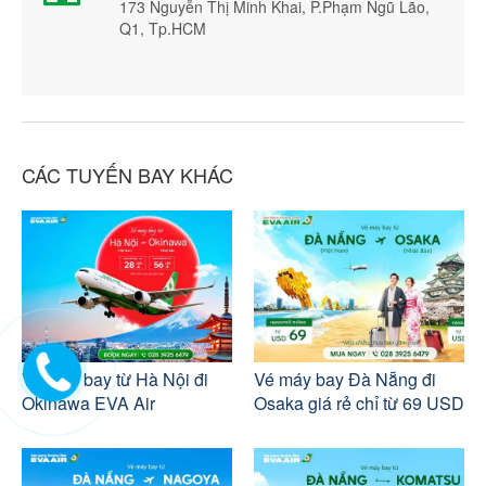
173 Nguyễn Thị Minh Khai, P.Phạm Ngũ Lão,
Q1, Tp.HCM
CÁC TUYẾN BAY KHÁC
Vé máy bay từ Hà Nội đi
Vé máy bay Đà Nẵng đi
Okinawa EVA Air
Osaka giá rẻ chỉ từ 69 USD