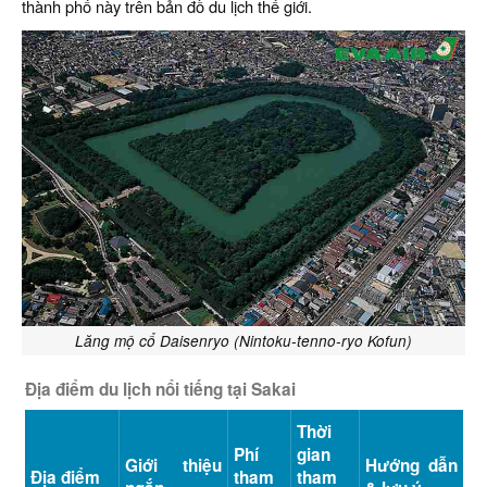
thành phố này trên bản đồ du lịch thế giới.
Lăng mộ cổ Daisenryo (Nintoku-tenno-ryo Kofun)
Địa điểm du lịch nổi tiếng tại Sakai
Thời
Phí
gian
Giới thiệu
Hướng dẫn
Địa điểm
tham
tham