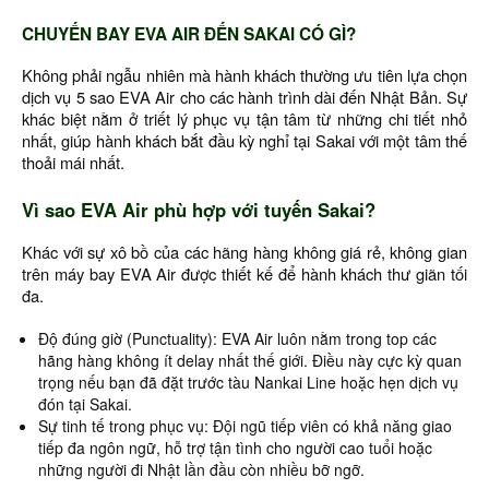
CHUYẾN BAY EVA AIR ĐẾN SAKAI CÓ GÌ?
Không phải ngẫu nhiên mà hành khách thường ưu tiên lựa chọn
dịch vụ 5 sao EVA Air cho các hành trình dài đến Nhật Bản. Sự
khác biệt nằm ở triết lý phục vụ tận tâm từ những chi tiết nhỏ
nhất, giúp hành khách bắt đầu kỳ nghỉ tại Sakai với một tâm thế
thoải mái nhất.
Vì sao EVA Air phù hợp với tuyến Sakai?
Khác với sự xô bồ của các hãng hàng không giá rẻ, không gian
trên máy bay EVA Air được thiết kế để hành khách thư giãn tối
đa.
Độ đúng giờ (Punctuality): EVA Air luôn nằm trong top các
hãng hàng không ít delay nhất thế giới. Điều này cực kỳ quan
trọng nếu bạn đã đặt trước tàu Nankai Line hoặc hẹn dịch vụ
đón tại Sakai.
Sự tinh tế trong phục vụ: Đội ngũ tiếp viên có khả năng giao
tiếp đa ngôn ngữ, hỗ trợ tận tình cho người cao tuổi hoặc
những người đi Nhật lần đầu còn nhiều bỡ ngỡ.