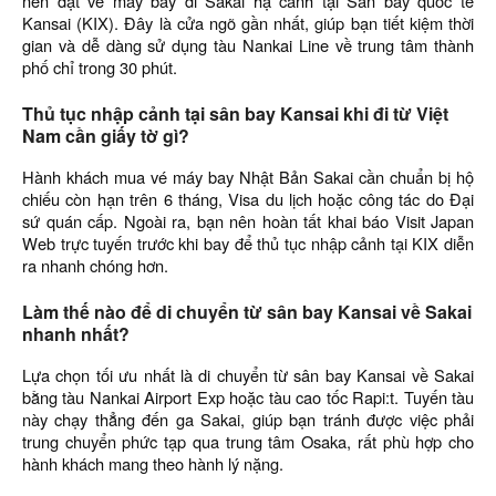
nên đặt vé máy bay đi Sakai hạ cánh tại Sân bay quốc tế
Kansai (KIX). Đây là cửa ngõ gần nhất, giúp bạn tiết kiệm thời
gian và dễ dàng sử dụng tàu Nankai Line về trung tâm thành
phố chỉ trong 30 phút.
Thủ tục nhập cảnh tại sân bay Kansai khi đi từ Việt
Nam cần giấy tờ gì?
Hành khách mua vé máy bay Nhật Bản Sakai cần chuẩn bị hộ
chiếu còn hạn trên 6 tháng, Visa du lịch hoặc công tác do Đại
sứ quán cấp. Ngoài ra, bạn nên hoàn tất khai báo Visit Japan
Web trực tuyến trước khi bay để thủ tục nhập cảnh tại KIX diễn
ra nhanh chóng hơn.
Làm thế nào để di chuyển từ sân bay Kansai về Sakai
nhanh nhất?
Lựa chọn tối ưu nhất là di chuyển từ sân bay Kansai về Sakai
bằng tàu Nankai Airport Exp hoặc tàu cao tốc Rapi:t. Tuyến tàu
này chạy thẳng đến ga Sakai, giúp bạn tránh được việc phải
trung chuyển phức tạp qua trung tâm Osaka, rất phù hợp cho
hành khách mang theo hành lý nặng.