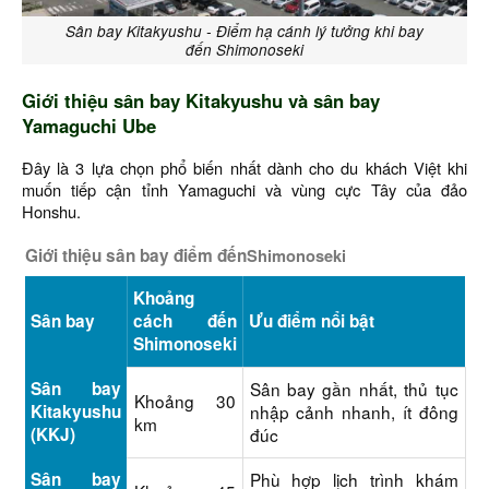
Sân bay Kitakyushu - Điểm hạ cánh lý tưởng khi bay
đến Shimonoseki
Giới thiệu sân bay Kitakyushu và sân bay
Yamaguchi Ube
Đây là 3 lựa chọn phổ biến nhất dành cho du khách Việt khi
muốn tiếp cận tỉnh Yamaguchi và vùng cực Tây của đảo
Honshu.
Giới thiệu sân bay điểm đến
Shimonoseki
Khoảng
Sân bay
cách đến
Ưu điểm nổi bật
Shimonoseki
Sân bay
Sân bay gần nhất, thủ tục
Khoảng 30
Kitakyushu
nhập cảnh nhanh, ít đông
km
(KKJ)
đúc
Sân bay
Phù hợp lịch trình khám