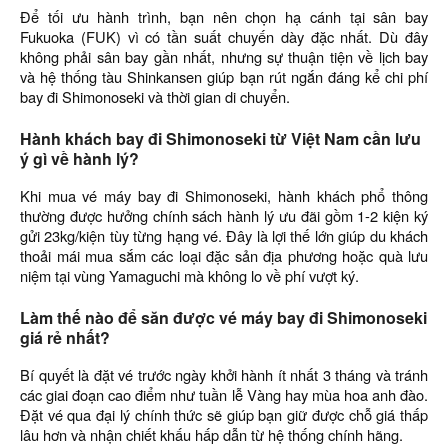
Để tối ưu hành trình, bạn nên chọn hạ cánh tại sân bay
Fukuoka (FUK) vì có tần suất chuyến dày đặc nhất. Dù đây
không phải sân bay gần nhất, nhưng sự thuận tiện về lịch bay
và hệ thống tàu Shinkansen giúp bạn rút ngắn đáng kể chi phí
bay đi Shimonoseki và thời gian di chuyển.
Hành khách bay đi Shimonoseki từ Việt Nam cần lưu
ý gì về hành lý?
Khi mua vé máy bay đi Shimonoseki, hành khách phổ thông
thường được hưởng chính sách hành lý ưu đãi gồm 1-2 kiện ký
gửi 23kg/kiện tùy từng hạng vé. Đây là lợi thế lớn giúp du khách
thoải mái mua sắm các loại đặc sản địa phương hoặc quà lưu
niệm tại vùng Yamaguchi mà không lo về phí vượt ký.
Làm thế nào để săn được vé máy bay đi Shimonoseki
giá rẻ nhất?
Bí quyết là đặt vé trước ngày khởi hành ít nhất 3 tháng và tránh
các giai đoạn cao điểm như tuần lễ Vàng hay mùa hoa anh đào.
Đặt vé qua đại lý chính thức sẽ giúp bạn giữ được chỗ giá thấp
lâu hơn và nhận chiết khấu hấp dẫn từ hệ thống chính hãng.