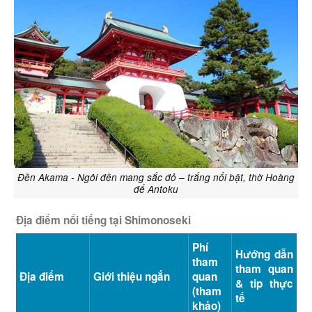
Đền Akama - Ngôi đền mang sắc đỏ – trắng nổi bật, thờ Hoàng
đế Antoku
Địa điểm nổi tiếng tại Shimonoseki
Phí
Hướng dẫn
tham
tham quan
Địa điểm
Giới thiệu ngắn
quan
& tip thực
(tham
tế
khảo)