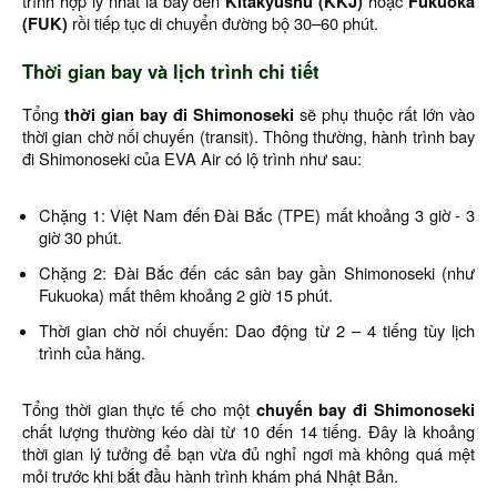
trình hợp lý nhất là bay đến
Kitakyushu (KKJ)
hoặc
Fukuoka
(FUK)
rồi tiếp tục di chuyển đường bộ 30–60 phút.
Thời gian bay và lịch trình chi tiết
Tổng
thời gian bay đi Shimonoseki
sẽ phụ thuộc rất lớn vào
thời gian chờ nối chuyến (transit). Thông thường, hành trình bay
đi Shimonoseki của EVA Air có lộ trình như sau:
Chặng 1: Việt Nam đến Đài Bắc (TPE) mất khoảng 3 giờ - 3
giờ 30 phút.
Chặng 2: Đài Bắc đến các sân bay gần Shimonoseki (như
Fukuoka) mất thêm khoảng 2 giờ 15 phút.
Thời gian chờ nối chuyến: Dao động từ 2 – 4 tiếng tùy lịch
trình của hãng.
Tổng thời gian thực tế cho một
chuyến bay đi Shimonoseki
chất lượng thường kéo dài từ 10 đến 14 tiếng. Đây là khoảng
thời gian lý tưởng để bạn vừa đủ nghỉ ngơi mà không quá mệt
mỏi trước khi bắt đầu hành trình khám phá Nhật Bản.