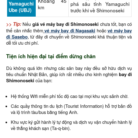
Khoảng 45
Yamaguchi
phá sâu tỉnh Yamaguchi
km
Ube (UBJ)
trước khi về Shimonoseki
>> Tip:
Nếu
giá vé máy bay đi Shimonoseki
chưa tốt, bạn có
thể cân nhắc thêm
vé máy bay đi Nagasaki
hoặc
vé máy bay
đi Sasebo
, từ đây di chuyển về Shimonoseki khá thuận tiện và
dễ tối ưu chi phí.
Tiện ích hiện đại tại điểm dừng chân
Dù không quá lớn nhưng các sân bay này đều sở hữu dịch vụ
tiêu chuẩn Nhật Bản, giúp ích rất nhiều cho kinh nghiệm
bay đi
Shimonoseki
của bạn:
Hệ thống Wifi miễn phí tốc độ cao tại mọi khu vực sảnh chờ.
Các quầy thông tin du lịch (Tourist Information) hỗ trợ bản đồ
và lộ trình tàu/bus bằng tiếng Anh.
Khu vực ký gửi hành lý tự động và dịch vụ vận chuyển hành lý
về thẳng khách sạn (Ta-q-bin).