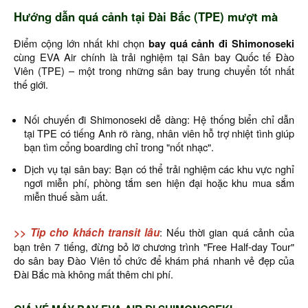
Hướng dẫn quá cảnh tại Đài Bắc (TPE) mượt mà
Điểm cộng lớn nhất khi chọn
bay quá cảnh đi Shimonoseki
cùng EVA Air chính là trải nghiệm tại Sân bay Quốc tế Đào
Viên (TPE) – một trong những sân bay trung chuyển tốt nhất
thế giới.
Nối chuyến đi Shimonoseki dễ dàng: Hệ thống biển chỉ dẫn
tại TPE có tiếng Anh rõ ràng, nhân viên hỗ trợ nhiệt tình giúp
bạn tìm cổng boarding chỉ trong "nốt nhạc".
Dịch vụ tại sân bay: Bạn có thể trải nghiệm các khu vực nghỉ
ngơi miễn phí, phòng tắm sen hiện đại hoặc khu mua sắm
miễn thuế sầm uất.
>> Tip cho khách transit lâu
: Nếu thời gian quá cảnh của
bạn trên 7 tiếng, đừng bỏ lỡ chương trình "Free Half-day Tour"
do sân bay Đào Viên tổ chức để khám phá nhanh vẻ đẹp của
Đài Bắc mà không mất thêm chi phí.