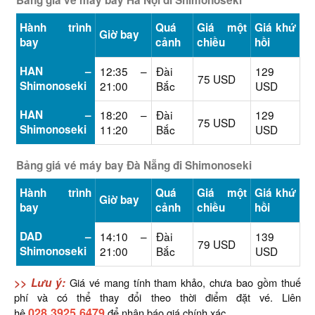
Bảng giá vé máy bay Hà Nội đi Shimonoseki
Hành trình
Quá
Giá một
Giá khứ
Giờ bay
bay
cảnh
chiều
hồi
HAN –
12:35 –
Đài
129
75 USD
Shimonoseki
21:00
Bắc
USD
HAN –
18:20 –
Đài
129
75 USD
Shimonoseki
11:20
Bắc
USD
Bảng giá vé máy bay Đà Nẵng đi Shimonoseki
Hành trình
Quá
Giá một
Giá khứ
Giờ bay
bay
cảnh
chiều
hồi
DAD –
14:10 –
Đài
139
79 USD
Shimonoseki
21:00
Bắc
USD
>> Lưu ý:
Giá vé mang tính tham khảo, chưa bao gồm thuế
phí và có thể thay đổi theo thời điểm đặt vé. Liên
028.3925.6479
hệ
để nhận báo giá chính xác