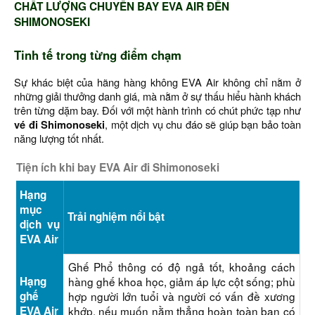
CHẤT LƯỢNG CHUYẾN BAY EVA AIR ĐẾN
SHIMONOSEKI
Tinh tế trong từng điểm chạm
Sự khác biệt của hãng hàng không EVA Air không chỉ nằm ở
những giải thưởng danh giá, mà nằm ở sự thấu hiểu hành khách
trên từng dặm bay. Đối với một hành trình có chút phức tạp như
vé đi Shimonoseki
, một dịch vụ chu đáo sẽ giúp bạn bảo toàn
năng lượng tốt nhất.
Tiện ích khi bay EVA Air đi Shimonoseki
Hạng
mục
Trải nghiệm nổi bật
dịch vụ
EVA Air
Ghế Phổ thông có độ ngả tốt, khoảng cách
Hạng
hàng ghế khoa học, giảm áp lực cột sống; phù
ghế
hợp người lớn tuổi và người có vấn đề xương
EVA Air
khớp, nếu muốn nằm thẳng hoàn toàn bạn có