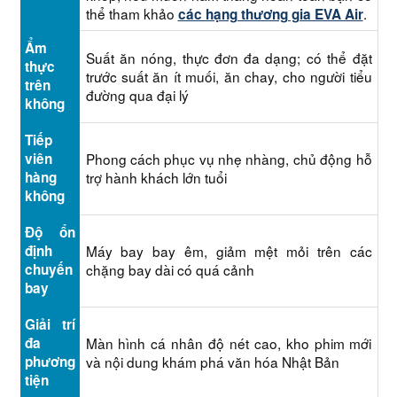
thể tham khảo
.
các hạng thương gia EVA Air
Ẩm
Suất ăn nóng, thực đơn đa dạng; có thể đặt
thực
trước suất ăn ít muối, ăn chay, cho người tiểu
trên
đường qua đại lý
không
Tiếp
viên
Phong cách phục vụ nhẹ nhàng, chủ động hỗ
hàng
trợ hành khách lớn tuổi
không
Độ ổn
định
Máy bay bay êm, giảm mệt mỏi trên các
chuyến
chặng bay dài có quá cảnh
bay
Giải trí
đa
Màn hình cá nhân độ nét cao, kho phim mới
phương
và nội dung khám phá văn hóa Nhật Bản
tiện