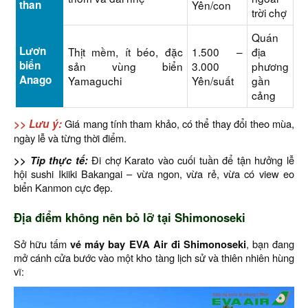
than
Yên/con
trời chợ
Quán
Lươn
Thịt mềm, ít béo, đặc
1.500 –
địa
biển
sản vùng biển
3.000
phương
Anago
Yamaguchi
Yên/suất
gần
cảng
>> Lưu ý:
Giá mang tính tham khảo, có thể thay đổi theo mùa,
ngày lễ và từng thời điểm.
>> Tip thực tế:
Đi chợ Karato vào cuối tuần để tận hưởng lễ
hội sushi Ikiiki Bakangai – vừa ngon, vừa rẻ, vừa có view eo
biển Kanmon cực đẹp.
Địa điểm không nên bỏ lỡ tại Shimonoseki
Sở hữu tấm
vé máy bay EVA Air đi Shimonoseki
, bạn đang
mở cánh cửa bước vào một kho tàng lịch sử và thiên nhiên hùng
vĩ: