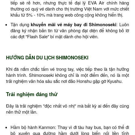
tiếp sẽ rẻ hơn, nhưng thực tế đại lý EVA Air chính hãng
thường có quỹ vé dành cho thị trường Việt Nam với mức chiết
khấu từ 5% - 10% mà trang web công cộng không hiển thị.
Tận dụng
khuyến mãi vé máy bay đi Shimonoseki
: Luôn
đăng ký nhận bản tin từ văn phòng đại diện để không bỏ lỡ
các đợt "Flash Sale" bí mật dành cho hội viên.
HƯỚNG DẪN DU LỊCH SHIMONOSEKI
Khi đã nắm chắc tấm vé trong tay, việc tiếp theo là tận hưởng
hành trình. Shimonoseki không chỉ là một điểm đến, nó là một
trải nghiệm văn hóa sâu sắc nơi đảo Honshu gặp gỡ Kyushu.
Trải nghiệm đáng thử
Đây là trải nghiệm "độc nhất vô nhị" mà bất kỳ ai đến đây cũng
nên thử một lần.
Hầm bộ hành Kanmon: Thay vì đi tàu hay bus, bạn có thể đi
bộ xuyên qua đường hầm dưới lòng biển nối liền tỉnh