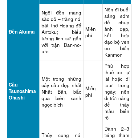
Nên đi buổi
Ngôi đền mang
sáng sớm
sắc đỏ – trắng nổi
để chụp
bật, thờ Hoàng đế
Miễn
ảnh đẹp,
Đền Akama
Antoku; biểu
phí
kết hợp
tượng lịch sử gắn
dạo bộ ven
với trận Dan-no-
eo biển
ura
Kanmon
Phù hợp
thuê xe tự
Một trong những
lái hoặc đi
Cầu
cây cầu đẹp nhất
tour trong
Miễn
Tsunoshima
Nhật Bản, bắc
ngày; nên
phí
Ohashi
qua biển xanh
đi trời nắng
ngọc bích
để thấy
màu biển
rõ
Dành 2–3
Thủy cung nổi
tiếng tham