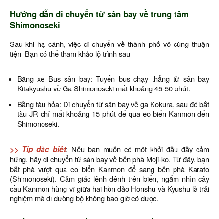
Hướng dẫn di chuyển từ sân bay về trung tâm
Shimonoseki
Sau khi hạ cánh, việc di chuyển về thành phố vô cùng thuận
tiện. Bạn có thể tham khảo lộ trình sau:
Bằng xe Bus sân bay: Tuyến bus chạy thẳng từ sân bay
Kitakyushu về Ga Shimonoseki mất khoảng 45-50 phút.
Bằng tàu hỏa: Di chuyển từ sân bay về ga Kokura, sau đó bắt
tàu JR chỉ mất khoảng 15 phút để qua eo biển Kanmon đến
Shimonoseki.
>> Tip đặc biệt
: Nếu bạn muốn có một khởi đầu đầy cảm
hứng, hãy di chuyển từ sân bay về bến phà Moji-ko. Từ đây, bạn
bắt phà vượt qua eo biển Kanmon để sang bến phà Karato
(Shimonoseki). Cảm giác lênh đênh trên biển, ngắm nhìn cây
cầu Kanmon hùng vĩ giữa hai hòn đảo Honshu và Kyushu là trải
nghiệm mà đi đường bộ không bao giờ có được.