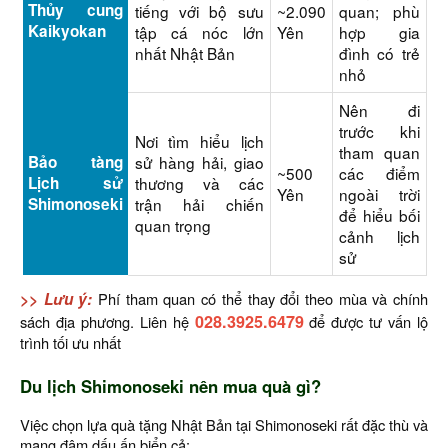
Thủy cung
tiếng với bộ sưu
~2.090
quan; phù
Kaikyokan
tập cá nóc lớn
Yên
hợp gia
nhất Nhật Bản
đình có trẻ
nhỏ
Nên đi
trước khi
Nơi tìm hiểu lịch
tham quan
Bảo tàng
sử hàng hải, giao
~500
các điểm
Lịch sử
thương và các
Yên
ngoài trời
Shimonoseki
trận hải chiến
để hiểu bối
quan trọng
cảnh lịch
sử
>> Lưu ý:
Phí tham quan có thể thay đổi theo mùa và chính
028.3925.6479
sách địa phương. Liên hệ
để được tư vấn lộ
trình tối ưu nhất
Du lịch Shimonoseki nên mua quà gì?
Việc chọn lựa quà tặng Nhật Bản tại Shimonoseki rất đặc thù và
mang đậm dấu ấn biển cả: