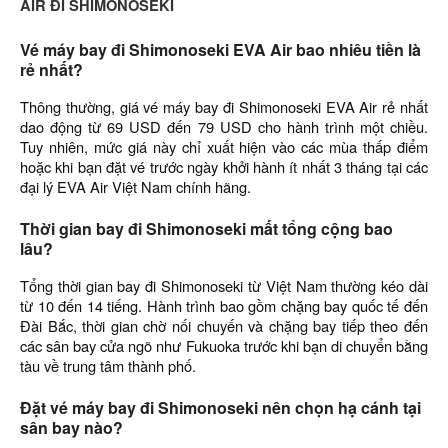
AIR ĐI SHIMONOSEKI
Vé máy bay đi Shimonoseki EVA Air bao nhiêu tiền là
rẻ nhất?
Thông thường, giá vé máy bay đi Shimonoseki EVA Air rẻ nhất
dao động từ 69 USD đến 79 USD cho hành trình một chiều.
Tuy nhiên, mức giá này chỉ xuất hiện vào các mùa thấp điểm
hoặc khi bạn đặt vé trước ngày khởi hành ít nhất 3 tháng tại các
đại lý EVA Air Việt Nam chính hãng.
Thời gian bay đi Shimonoseki mất tổng cộng bao
lâu?
Tổng thời gian bay đi Shimonoseki từ Việt Nam thường kéo dài
từ 10 đến 14 tiếng. Hành trình bao gồm chặng bay quốc tế đến
Đài Bắc, thời gian chờ nối chuyến và chặng bay tiếp theo đến
các sân bay cửa ngõ như Fukuoka trước khi bạn di chuyển bằng
tàu về trung tâm thành phố.
Đặt vé máy bay đi Shimonoseki nên chọn hạ cánh tại
sân bay nào?