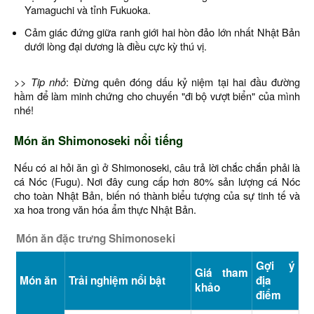
Yamaguchi và tỉnh Fukuoka.
Cảm giác đứng giữa ranh giới hai hòn đảo lớn nhất Nhật Bản
dưới lòng đại dương là điều cực kỳ thú vị.
>> Tip nhỏ
: Đừng quên đóng dấu kỷ niệm tại hai đầu đường
hầm để làm minh chứng cho chuyến "đi bộ vượt biển" của mình
nhé!
Món ăn Shimonoseki nổi tiếng
Nếu có ai hỏi ăn gì ở Shimonoseki, câu trả lời chắc chắn phải là
cá Nóc (Fugu). Nơi đây cung cấp hơn 80% sản lượng cá Nóc
cho toàn Nhật Bản, biến nó thành biểu tượng của sự tinh tế và
xa hoa trong văn hóa ẩm thực Nhật Bản.
Món ăn đặc trưng Shimonoseki
Gợi ý
Giá tham
Món ăn
Trải nghiệm nổi bật
địa
khảo
điểm