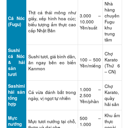
Nhà
hàng
Thịt cá thái mỏng như
3.000 –
chuyên
Cá Nóc
giấy, xếp hình hoa cúc;
10.000
Fugu
(Fugu)
biểu tượng ẩm thực cao
Yên/suất
khu
cấp Nhật Bản
trung
tâm
Sushi
Chợ
cá Nóc
Sushi tươi, giá bình dân,
100 – 500
Karato
& hải
ăn ngay bên eo biển
Yên/miếng
(Thứ 6
sản
Kanmon
– CN)
tươi
Sashimi
Chợ
1.000 –
hải sản
Cá vừa đánh bắt trong
Karato,
2.500
tổng
ngày, vị ngọt tự nhiên
quầy
Yên/phần
hợp
hải sản
Khu ẩm
Mực
500 –
Mực tươi nướng tại chỗ,
thực
nướng
1.000
thơm và dai nhẹ
ngoài