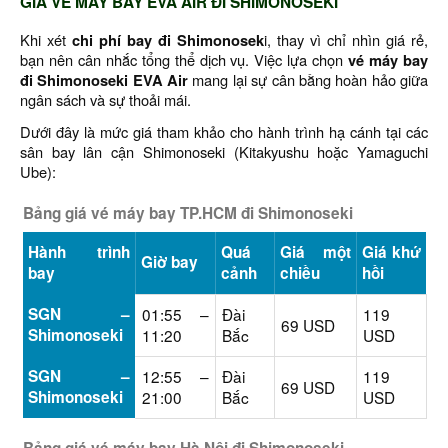
GIÁ VÉ MÁY BAY EVA AIR ĐI SHIMONOSEKI
Khi xét
chi phí bay đi Shimonosek
i, thay vì chỉ nhìn giá rẻ,
bạn nên cân nhắc tổng thể dịch vụ. Việc lựa chọn
vé máy bay
đi Shimonoseki EVA Air
mang lại sự cân bằng hoàn hảo giữa
ngân sách và sự thoải mái.
Dưới đây là mức giá tham khảo cho hành trình hạ cánh tại các
sân bay lân cận Shimonoseki (Kitakyushu hoặc Yamaguchi
Ube):
Bảng giá vé máy bay TP.HCM đi Shimonoseki
Hành trình
Quá
Giá một
Giá khứ
Giờ bay
bay
cảnh
chiều
hồi
SGN –
01:55 –
Đài
119
69 USD
Shimonoseki
11:20
Bắc
USD
SGN –
12:55 –
Đài
119
69 USD
Shimonoseki
21:00
Bắc
USD