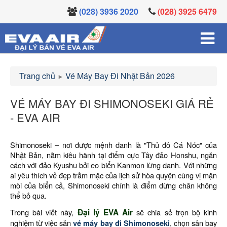
(028) 3936 2020
(028) 3925 6479
Trang chủ
Vé Máy Bay Đi Nhật Bản 2026
VÉ MÁY BAY ĐI SHIMONOSEKI GIÁ RẺ
- EVA AIR
Shimonoseki – nơi được mệnh danh là "Thủ đô Cá Nóc" của
Nhật Bản, nằm kiêu hãnh tại điểm cực Tây đảo Honshu, ngăn
cách với đảo Kyushu bởi eo biển Kanmon lừng danh. Với những
ai yêu thích vẻ đẹp trầm mặc của lịch sử hòa quyện cùng vị mặn
mòi của biển cả, Shimonoseki chính là điểm dừng chân không
thể bỏ qua.
Trong bài viết này,
Đại lý EVA Air
sẽ chia sẻ trọn bộ kinh
nghiệm từ việc săn
vé máy bay đi Shimonoseki
, chọn sân bay