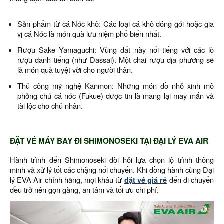
Sản phẩm từ cá Nóc khô: Các loại cá khô đóng gói hoặc gia
vị cá Nóc là món quà lưu niệm phổ biến nhất.
Rượu Sake Yamaguchi: Vùng đất này nổi tiếng với các lò
rượu danh tiếng (như Dassai). Một chai rượu địa phương sẽ
là món quà tuyệt vời cho người thân.
Thủ công mỹ nghệ Kanmon: Những món đồ nhỏ xinh mô
phỏng chú cá nóc (Fukue) được tin là mang lại may mắn và
tài lộc cho chủ nhân.
ĐẶT VÉ MÁY BAY ĐI SHIMONOSEKI TẠI ĐẠI LÝ EVA AIR
Hành trình đến Shimonoseki đòi hỏi lựa chọn lộ trình thông
minh và xử lý tốt các chặng nối chuyến. Khi đồng hành cùng Đại
lý EVA Air chính hãng, mọi khâu từ
đặt vé giá rẻ
đến di chuyển
đều trở nên gọn gàng, an tâm và tối ưu chi phí.