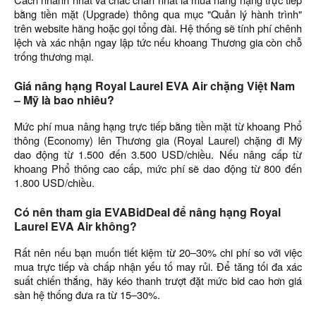
bằng tiền mặt (Upgrade) thông qua mục "Quản lý hành trình"
trên website hãng hoặc gọi tổng đài. Hệ thống sẽ tính phí chênh
lệch và xác nhận ngay lập tức nếu khoang Thương gia còn chỗ
trống thương mại.
Giá nâng hạng Royal Laurel EVA Air chặng Việt Nam
– Mỹ là bao nhiêu?
Mức phí mua nâng hạng trực tiếp bằng tiền mặt từ khoang Phổ
thông (Economy) lên Thương gia (Royal Laurel) chặng đi Mỹ
dao động từ 1.500 đến 3.500 USD/chiều. Nếu nâng cấp từ
khoang Phổ thông cao cấp, mức phí sẽ dao động từ 800 đến
1.800 USD/chiều.
Có nên tham gia EVABidDeal để nâng hạng Royal
Laurel EVA Air không?
Rất nên nếu bạn muốn tiết kiệm từ 20–30% chi phí so với việc
mua trực tiếp và chấp nhận yếu tố may rủi. Để tăng tối đa xác
suất chiến thắng, hãy kéo thanh trượt đặt mức bid cao hơn giá
sàn hệ thống đưa ra từ 15–30%.