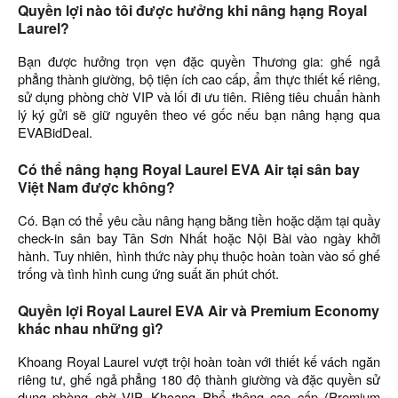
Quyền lợi nào tôi được hưởng khi nâng hạng Royal
Laurel?
Bạn được hưởng trọn vẹn đặc quyền Thương gia: ghế ngả
phẳng thành giường, bộ tiện ích cao cấp, ẩm thực thiết kế riêng,
sử dụng phòng chờ VIP và lối đi ưu tiên. Riêng tiêu chuẩn hành
lý ký gửi sẽ giữ nguyên theo vé gốc nếu bạn nâng hạng qua
EVABidDeal.
Có thể nâng hạng Royal Laurel EVA Air tại sân bay
Việt Nam được không?
Có. Bạn có thể yêu cầu nâng hạng bằng tiền hoặc dặm tại quầy
check-in sân bay Tân Sơn Nhất hoặc Nội Bài vào ngày khởi
hành. Tuy nhiên, hình thức này phụ thuộc hoàn toàn vào số ghế
trống và tình hình cung ứng suất ăn phút chót.
Quyền lợi Royal Laurel EVA Air và Premium Economy
khác nhau những gì?
Khoang Royal Laurel vượt trội hoàn toàn với thiết kế vách ngăn
riêng tư, ghế ngả phẳng 180 độ thành giường và đặc quyền sử
dụng phòng chờ VIP. Khoang Phổ thông cao cấp (Premium