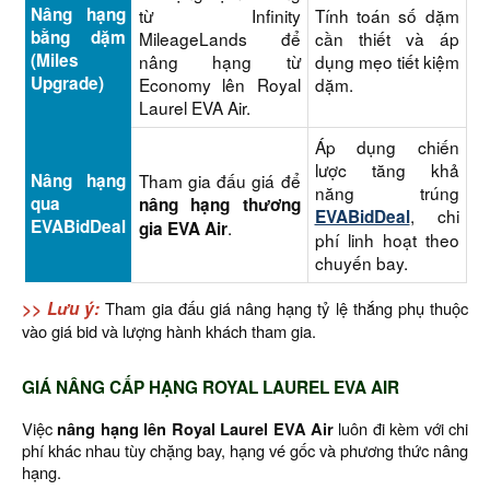
Nâng hạng
từ Infinity
Tính toán số dặm
bằng dặm
MileageLands để
cần thiết và áp
(Miles
nâng hạng từ
dụng mẹo tiết kiệm
Upgrade)
Economy lên Royal
dặm.
Laurel EVA Air.
Áp dụng chiến
lược tăng khả
Nâng hạng
Tham gia đấu giá để
năng trúng
qua
nâng hạng thương
, chi
EVABidDeal
EVABidDeal
.
gia EVA Air
phí linh hoạt theo
chuyến bay.
>> Lưu ý:
Tham gia đấu giá nâng hạng tỷ lệ thắng phụ thuộc
vào giá bid và lượng hành khách tham gia.
GIÁ NÂNG CẤP HẠNG ROYAL LAUREL EVA AIR
Việc
nâng hạng lên Royal Laurel EVA Air
luôn đi kèm với chi
phí khác nhau tùy chặng bay, hạng vé gốc và phương thức nâng
hạng.