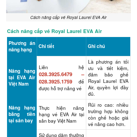
Cách nâng cấp vé Royal Laurel EVA Air
Cách nâng cấp vé Royal Laurel EVA Air
Phương án
Chi tiết
Ghi chú
nâng hạng
Là phương án tối
Liên hệ
ưu và tiết kiệm,
Nâng hạng
028.3925.6479
–
đảm bảo ghế
tại EVA Air
Royal Laurel EVA
028.3925.1759
để
Việt Nam
Air, quyền lợi đầy
được hỗ trợ nâng vé
đủ.
Rủi ro cao: nhiều
Nâng hạng
Thực hiện nâng
trường hợp không
bằng tiền
hạng vé EVA Air tại
còn ghế hoặc giá
tại sân bay
sân bay Việt Nam
vé nâng cao hơn.
Sử dụng dặm thưởng