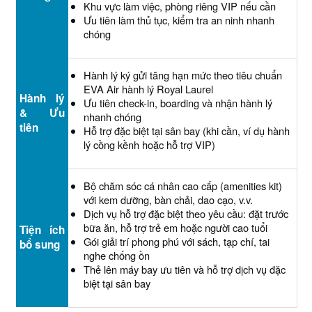
Khu vực làm việc, phòng riêng VIP nếu cần
Ưu tiên làm thủ tục, kiểm tra an ninh nhanh
chóng
Hành lý ký gửi tăng hạn mức theo tiêu chuẩn
EVA Air hành lý Royal Laurel
Hành lý
Ưu tiên check-in, boarding và nhận hành lý
& Ưu
nhanh chóng
tiên
Hỗ trợ đặc biệt tại sân bay (khi cần, ví dụ hành
lý cồng kềnh hoặc hỗ trợ VIP)
Bộ chăm sóc cá nhân cao cấp (amenities kit)
với kem dưỡng, bàn chải, dao cạo, v.v.
Dịch vụ hỗ trợ đặc biệt theo yêu cầu: đặt trước
bữa ăn, hỗ trợ trẻ em hoặc người cao tuổi
Tiện ích
Gói giải trí phong phú với sách, tạp chí, tai
bổ sung
nghe chống ồn
Thẻ lên máy bay ưu tiên và hỗ trợ dịch vụ đặc
biệt tại sân bay