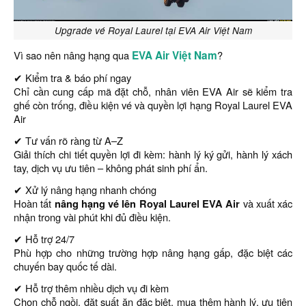
Upgrade vé Royal Laurel tại EVA Air Việt Nam
Vì sao nên nâng hạng qua
EVA Air Việt Nam
?
✔ Kiểm tra & báo phí ngay
Chỉ cần cung cấp mã đặt chỗ, nhân viên EVA Air sẽ kiểm tra
ghế còn trống, điều kiện vé và quyền lợi hạng Royal Laurel EVA
Air
✔ Tư vấn rõ ràng từ A–Z
Giải thích chi tiết quyền lợi đi kèm: hành lý ký gửi, hành lý xách
tay, dịch vụ ưu tiên – không phát sinh phí ẩn.
✔ Xử lý nâng hạng nhanh chóng
Hoàn tất
nâng hạng vé lên Royal Laurel EVA Air
và xuất xác
nhận trong vài phút khi đủ điều kiện.
✔ Hỗ trợ 24/7
Phù hợp cho những trường hợp nâng hạng gấp, đặc biệt các
chuyến bay quốc tế dài.
✔ Hỗ trợ thêm nhiều dịch vụ đi kèm
Chọn chỗ ngồi, đặt suất ăn đặc biệt, mua thêm hành lý, ưu tiên