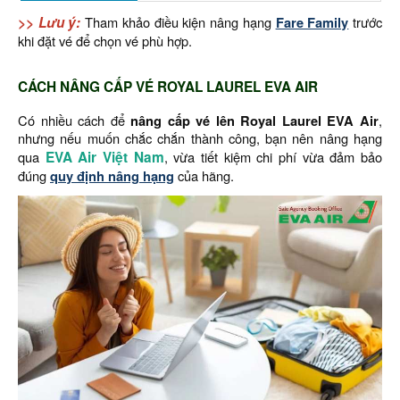
>> Lưu ý:
Tham khảo điều kiện nâng hạng
Fare Family
trước
khi đặt vé để chọn vé phù hợp.
CÁCH NÂNG CẤP VÉ ROYAL LAUREL EVA AIR
Có nhiều cách để
nâng cấp vé lên Royal Laurel EVA Air
,
nhưng nếu muốn chắc chắn thành công, bạn nên nâng hạng
qua
EVA Air Việt Nam
, vừa tiết kiệm chi phí vừa đảm bảo
đúng
quy định nâng hạng
của hãng.