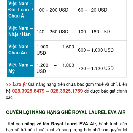
Việt Nam –
Đài Loan /
100 – 200 USD
60 – 120 USD
Châu Á
Việt Nam –
140 – 260 USD
100 – 180 USD
Nhật / Hàn
Việt Nam –
1.000 – 1.600
600 – 1.000 USD
Châu Âu
USD
Việt Nam –
1.200 – 1.800
720 – 1.120 USD
Mỹ
USD
>> Lưu ý:
Giá nâng hạng trên chưa bao gồm thuế và phí. Liên
028.3925.6479
–
028.3925.1759
hệ
để được báo giá chính
xác.
QUYỀN LỢI NÂNG HẠNG GHẾ ROYAL LAUREL EVA AIR
Khi bạn
nâng vé lên Royal Laurel EVA Air,
hành trình của
bạn sẽ trở nên thoải mái và sang trọng hơn nhờ các quyền lợi