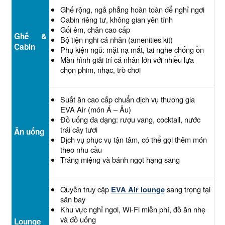
Ghế rộng, ngả phẳng hoàn toàn để nghỉ ngơi
Cabin riêng tư, không gian yên tĩnh
Gối êm, chăn cao cấp
Ghế &
Bộ tiện nghi cá nhân (amenities kit)
Cabin
Phụ kiện ngủ: mặt nạ mắt, tai nghe chống ồn
Màn hình giải trí cá nhân lớn với nhiều lựa
chọn phim, nhạc, trò chơi
Suất ăn cao cấp chuẩn dịch vụ thương gia
EVA Air (món Á – Âu)
Đồ uống đa dạng: rượu vang, cocktail, nước
trái cây tươi
Ăn uống
Dịch vụ phục vụ tận tâm, có thể gọi thêm món
theo nhu cầu
Tráng miệng và bánh ngọt hạng sang
Quyền truy cập
EVA Air lounge
sang trọng tại
sân bay
Khu vực nghỉ ngơi, Wi-Fi miễn phí, đồ ăn nhẹ
và đồ uống
Lounge