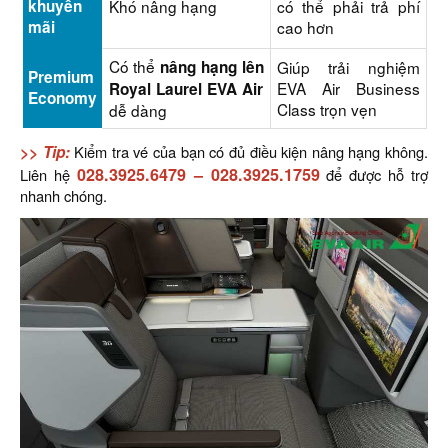
khuyến
Khó nâng hạng
có thể phải trả phí
mãi
cao hơn
Có thể
nâng hạng lên
Giúp trải nghiệm
Premium
EVA Air Business
Royal Laurel EVA Air
Economy
Class trọn vẹn
dễ dàng
>> Tip:
Kiểm tra vé của bạn có đủ điều kiện nâng hạng không.
028.3925.6479
–
028.3925.1759
Liên hệ
để được hỗ trợ
nhanh chóng.