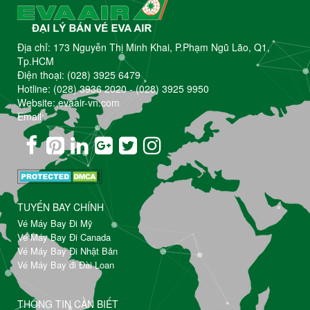
Địa chỉ: 173 Nguyễn Thị Minh Khai, P.Phạm Ngũ Lão, Q1,
Tp.HCM
Điện thoại:
(028) 3925 6479
Hotline:
(028) 3936 2020
-
(028) 3925 9950
Website: evaair-vn.com
Email:
TUYẾN BAY CHÍNH
Vé Máy Bay Đi Mỹ
Vé Máy Bay Đi Canada
Vé Máy Bay Đi Nhật Bản
Vé Máy Bay đi Đài Loan
THÔNG TIN CẦN BIẾT