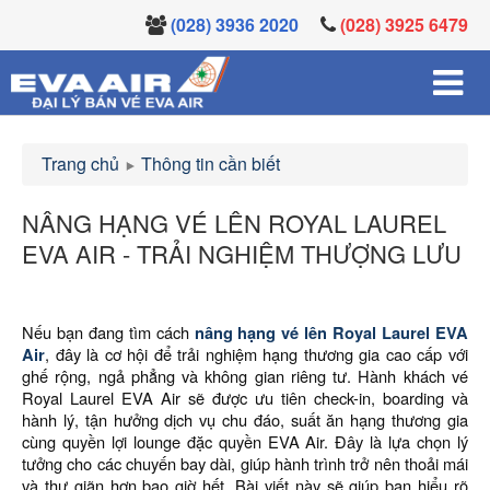
(028) 3936 2020
(028) 3925 6479
Trang chủ
Thông tin cần biết
NÂNG HẠNG VÉ LÊN ROYAL LAUREL
EVA AIR - TRẢI NGHIỆM THƯỢNG LƯU
Nếu bạn đang tìm cách
nâng hạng vé lên Royal Laurel EVA
Air
, đây là cơ hội để trải nghiệm hạng thương gia cao cấp với
ghế rộng, ngả phẳng và không gian riêng tư. Hành khách vé
Royal Laurel EVA Air sẽ được ưu tiên check-in, boarding và
hành lý, tận hưởng dịch vụ chu đáo, suất ăn hạng thương gia
cùng quyền lợi lounge đặc quyền EVA Air. Đây là lựa chọn lý
tưởng cho các chuyến bay dài, giúp hành trình trở nên thoải mái
và thư giãn hơn bao giờ hết. Bài viết này sẽ giúp bạn hiểu rõ