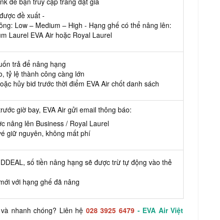
ink để bạn truy cập trang đặt giá
được đề xuất -
ông: Low – Medium – High - Hạng ghế có thể nâng lên:
um Laurel EVA Air
hoặc Royal Laurel
uốn trả để nâng hạng
, tỷ lệ thành công càng lớn
hoặc hủy bid trước thời điểm EVA Air chốt danh sách
rước giờ bay, EVA Air gửi email thông báo:
c nâng lên Business / Royal Laurel
é giữ nguyên, không mất phí
DDEAL, số tiền nâng hạng sẽ được trừ tự động vào thẻ
 mới với hạng ghế đã nâng
 và nhanh chóng? Liên hệ
028 3925 6479
- EVA Air Việt