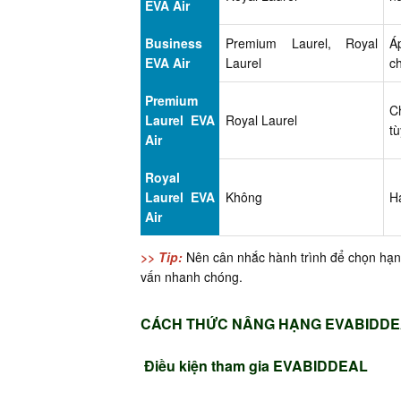
EVA Air
Business
Premium Laurel, Royal
Á
EVA Air
Laurel
c
Premium
C
Laurel EVA
Royal Laurel
t
Air
Royal
Laurel EVA
Không
H
Air
>> Tip:
Nên cân nhắc hành trình để chọn hạn
vấn nhanh chóng.
CÁCH THỨC NÂNG HẠNG EVABIDD
Điều kiện tham gia EVABIDDEAL