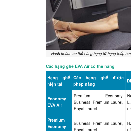
Hành khách có thể nâng hạng từ hạng thấp hơn 
Các hạng ghế EVA Air có thể nâng
Hạng ghế
Các hạng ghế được
Đ
hiện tại
phép nâng
Premium Economy,
N
Economy
Business, Premium Laurel,
L
EVA Air
Royal Laurel
n
Premium
Business, Premium Laurel,
H
Economy
Royal Laurel
n