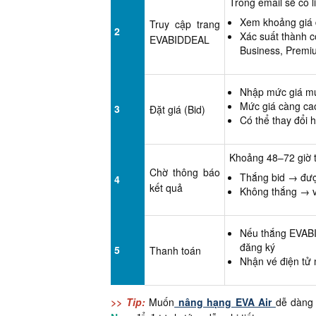
Trong email sẽ có l
Xem khoảng giá 
Truy cập trang
2
Xác suất thành c
EVABIDDEAL
Business, Premi
Nhập mức giá m
Mức giá càng cao
3
Đặt giá (Bid)
Có thể thay đổi 
Khoảng 48–72 giờ t
Chờ thông báo
Thắng bid → đượ
4
kết quả
Không thắng → v
Nếu thắng EVABI
đăng ký
5
Thanh toán
Nhận vé điện tử
>> Tip:
Muốn
nâng hạng EVA Air
dễ dàng