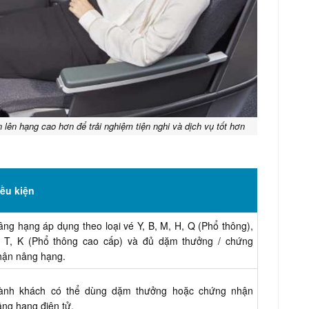
lên hạng cao hơn để trải nghiệm tiện nghi và dịch vụ tốt hơn
iều kiện
âng hạng áp dụng theo loại vé Y, B, M, H, Q (Phổ thông),
, T, K (Phổ thông cao cấp) và đủ dặm thưởng / chứng
hận nâng hạng.
ành khách có thể dùng dặm thưởng hoặc chứng nhận
âng hạng điện tử.