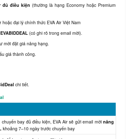
 đủ điều kiện
(thường là hạng Economy hoặc Premium
 hoặc đại lý chính thức EVA Air Việt Nam
h EVABIDDEAL
(có ghi rõ trong email mời).
ư mời đặt giá nâng hạng.
ấu giá thành công.
BidDeal
chi tiết.
al
u chuyến bay đủ điều kiện, EVA Air sẽ gửi email mời
nâng
L
khoảng 7–10 ngày trước chuyến bay