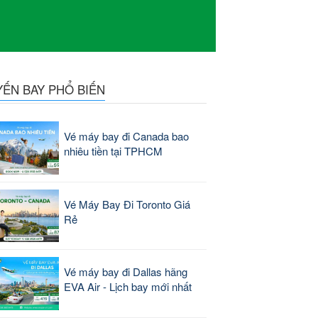
YẾN BAY PHỔ BIẾN
Vé máy bay đi Canada bao
nhiêu tiền tại TPHCM
Vé Máy Bay Đi Toronto Giá
Rẻ
Vé máy bay đi Dallas hãng
EVA Air - Lịch bay mới nhất