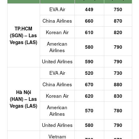
EVA Air
449
750
China Airlines
660
870
TP.HCM
Korean Air
610
820
(SGN) – Las
Vegas (LAS)
American
580
790
Airlines
United Airlines
590
790
EVA Air
520
730
China Airlines
670
880
Hà Nội
Korean Air
620
830
(HAN) – Las
Vegas (LAS)
American
570
780
Airlines
United Airlines
580
790
Vietnam