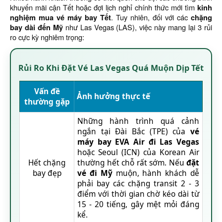
khuyến mãi cận Tết hoặc đợi lịch nghỉ chính thức mới tìm
kinh
nghiệm
mua vé máy bay Tết
. Tuy nhiên, đối với các
chặng
bay dài đến Mỹ
như Las Vegas (LAS), việc này mang lại 3 rủi
ro cực kỳ nghiêm trọng:
Rủi Ro Khi Đặt Vé Las Vegas Quá Muộn Dịp Tết
Vấn đề
Ảnh hưởng thực tế
thường gặp
Những hành trình quá cảnh
ngắn tại Đài Bắc (TPE) của
vé
máy bay EVA Air đi Las Vegas
hoặc Seoul (ICN) của Korean Air
Hết chặng
thường hết chỗ rất sớm. Nếu
đặt
bay đẹp
vé đi Mỹ
muộn, hành khách dễ
phải bay các chặng transit 2 - 3
điểm với thời gian chờ kéo dài từ
15 - 20 tiếng, gây mệt mỏi đáng
kể.