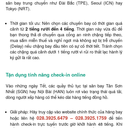
sân bay trung chuyển như Đài Bắc (TPE), Seoul (ICN) hay
Tokyo (NRT).
Thời gian tối ưu: Nên chọn các chuyến bay có thời gian quá
cảnh từ
2 tiếng rưỡi đến 4 tiếng
. Thời gian này vừa đủ để
bạn thong thả di chuyển qua cổng an ninh chặng tiếp theo,
mua sắm miễn thuế và nghỉ ngơi mà không sợ bị trễ chuyến
(Delay) nếu chặng bay đầu tiên có sự cố thời tiết. Tránh chọn
các chặng quá cảnh dưới 1 tiếng rưỡi vì rủi ro thất lạc hành lý
ký gửi là rất cao.
Tận dụng tính năng check-in online
Vào những ngày Tết, các quầy thủ tục tại sân bay Tân Sơn
Nhất (SGN) hay Nội Bài (HAN) luôn rơi vào trạng thái quá tải,
dòng người xếp hàng có thể kéo dài hàng tiếng đồng hồ.
Giải pháp: Hãy truy cập vào website chính thức của hãng bay
028.3925.6479
–
028.3925.1759
hoặc liên hệ
để tiến
hành check-in trực tuyến trước giờ khởi hành 48 tiếng. Khi