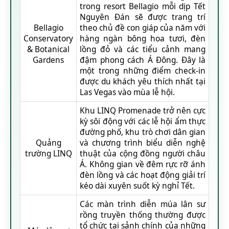
trong resort Bellagio mỗi dịp Tết
Nguyên Đán sẽ được trang trí
Bellagio
theo chủ đề con giáp của năm với
Conservatory
hàng ngàn bông hoa tươi, đèn
& Botanical
lồng đỏ và các tiểu cảnh mang
Gardens
đậm phong cách Á Đông. Đây là
một trong những điểm check-in
được du khách yêu thích nhất tại
Las Vegas vào mùa lễ hội.
Khu LINQ Promenade trở nên cực
kỳ sôi động với các lễ hội ẩm thực
đường phố, khu trò chơi dân gian
Quảng
và chương trình biểu diễn nghệ
trường LINQ
thuật của cộng đồng người châu
Á. Không gian về đêm rực rỡ ánh
đèn lồng và các hoạt động giải trí
kéo dài xuyên suốt kỳ nghỉ Tết.
Các màn trình diễn múa lân sư
rồng truyền thống thường được
tổ chức tại sảnh chính của những