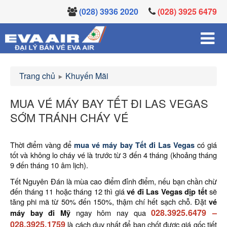
(028) 3936 2020
(028) 3925 6479
Trang chủ
Khuyến Mãi
MUA VÉ MÁY BAY TẾT ĐI LAS VEGAS
SỚM TRÁNH CHÁY VÉ
Thời điểm vàng để
mua vé máy bay Tết đi Las Vegas
có giá
tốt và không lo cháy vé là trước từ 3 đến 4 tháng (khoảng tháng
9 đến tháng 10 âm lịch).
Tết Nguyên Đán là mùa cao điểm đỉnh điểm, nếu bạn chần chừ
đến tháng 11 hoặc tháng 12 thì giá
vé đi Las Vegas dịp tết
sẽ
tăng phi mã từ 50% đến 150%, thậm chí hết sạch chỗ. Đặt
vé
028.3925.6479
–
máy bay đi Mỹ
ngay hôm nay qua
028.3925.1759
là cách duy nhất để bạn chốt được giá gốc tiết