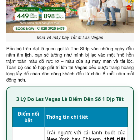
Mua vé máy bay Tết đi Las Vegas
Rảo bộ trên đại lộ quen gọi là The Strip vào những ngày đầu
năm âm lịch, bạn sẽ tưởng như mình bị lạc vào một "mê hồn
trận" toàn màu đỏ rực rỡ – màu của sự may mắn và tài lộc.
Toàn bộ các tổ hợp giải trí lớn tại Vegas đều được trang hoàng
lộng lẫy để chào đón dòng khách đến từ châu Á mỗi năm mỗi
đông hơn.
3 Lý Do Las Vegas Là Điểm Đến Số 1 Dịp Tết
Điểm nổi
Thông tin chi tiết
bật
Trái ngược với cái lạnh buốt của
New York hay Chicago,
thời tiết