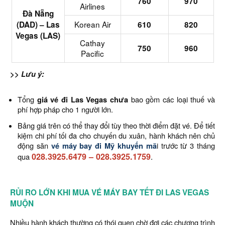
760
970
Airlines
Đà Nẵng
Korean Air
(DAD) – Las
610
820
Vegas (LAS)
Cathay
750
960
Pacific
>> Lưu ý:
Tổng
giá vé
đi Las Vegas chưa
bao gồm các loại thuế và
phí hợp pháp cho 1 người lớn.
Bảng giá trên có thể thay đổi tùy theo thời điểm đặt vé. Để tiết
kiệm chi phí tối đa cho chuyến du xuân, hành khách nên chủ
động săn
vé máy bay đi Mỹ
khuyến m
ã
i trước từ 3 tháng
028.3925.6479
–
028.3925.1759
.
qua
RỦI RO LỚN KHI MUA VÉ MÁY BAY TẾT ĐI LAS VEGAS
MUỘN
Nhiều hành khách thường có thói quen chờ đợi các chương trình