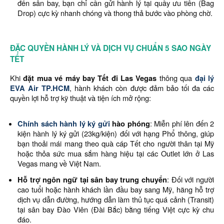
đến sân bay, bạn chỉ cần gửi hành lý tại quầy ưu tiên (Bag
Drop) cực kỳ nhanh chóng và thong thả bước vào phòng chờ.
ĐẶC QUYỀN HÀNH LÝ VÀ DỊCH VỤ CHUẨN 5 SAO NGÀY
TẾT
Khi
đặt mua vé máy bay Tết đi Las Vegas
thông qua
đại lý
EVA Air TP.HCM
, hành khách còn được đảm bảo tối đa các
quyền lợi hỗ trợ kỹ thuật và tiện ích mở rộng:
Chính sách hành lý ký gửi
hào phóng
: Miễn phí lên đến 2
kiện hành lý ký gửi (23kg/kiện) đối với hạng Phổ thông, giúp
bạn thoải mái mang theo quà cáp Tết cho người thân tại Mỹ
hoặc thỏa sức mua sắm hàng hiệu tại các Outlet lớn ở Las
Vegas mang về Việt Nam.
Hỗ trợ ngôn ngữ tại sân bay trung chuyển
: Đối với người
cao tuổi hoặc hành khách lần đầu bay sang Mỹ, hãng hỗ trợ
dịch vụ dẫn đường, hướng dẫn làm thủ tục quá cảnh (Transit)
tại sân bay Đào Viên (Đài Bắc) bằng tiếng Việt cực kỳ chu
đáo.