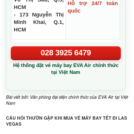
Hỗ trợ 24/7 toàn
HCM
quốc
- 173 Nguyễn Thị
Minh Khai, Q.1,
HCM
028 3925 6479
Hệ thống đặt vé máy bay EVA Air chính thức
tại Việt Nam
Bài viết bởi: Văn phòng đại diện chính thức của EVA Air tại Việt
Nam
CÂU HỎI THƯỜN GẶP KHI MUA VÉ MÁY BAY TẾT ĐI LAS
VEGAS