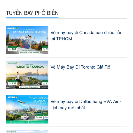
TUYẾN BAY PHỔ BIẾN
Vé máy bay đi Canada bao nhiêu tiền
tại TPHCM
Vé Máy Bay Đi Toronto Giá Rẻ
Vé máy bay đi Dallas hãng EVA Air -
Lịch bay mới nhất