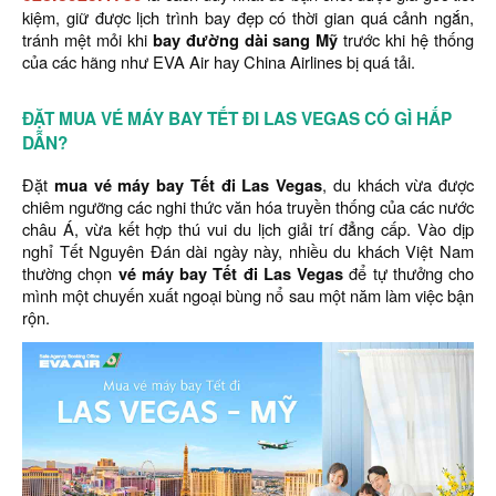
kiệm, giữ được lịch trình bay đẹp có thời gian quá cảnh ngắn,
tránh mệt mỏi khi
bay đường dài sang Mỹ
trước khi hệ thống
của các hãng như EVA Air hay China Airlines bị quá tải.
ĐẶT MUA VÉ MÁY BAY TẾT ĐI LAS VEGAS CÓ GÌ HẤP
DẪN?
Đặt
mua vé máy bay Tết đi Las Vegas
, du khách vừa được
chiêm ngưỡng các nghi thức văn hóa truyền thống của các nước
châu Á, vừa kết hợp thú vui du lịch giải trí đẳng cấp. Vào dịp
nghỉ Tết Nguyên Đán dài ngày này, nhiều du khách Việt Nam
thường chọn
vé máy bay Tết đi Las Vegas
để tự thưởng cho
mình một chuyến xuất ngoại bùng nổ sau một năm làm việc bận
rộn.