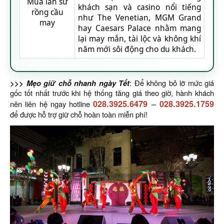
Múa lân sư
khách sạn và casino nổi tiếng
rồng cầu
như The Venetian, MGM Grand
may
hay Caesars Palace nhằm mang
lại may mắn, tài lộc và không khí
năm mới sôi động cho du khách.
>>> Mẹo giữ chỗ nhanh ngày Tết
: Để không bỏ lỡ mức giá
gốc tốt nhất trước khi hệ thống tăng giá theo giờ, hành khách
028.3925.6479
–
028.3925.1759
nên liên hệ ngay hotline
để được hỗ trợ giữ chỗ hoàn toàn miễn phí!