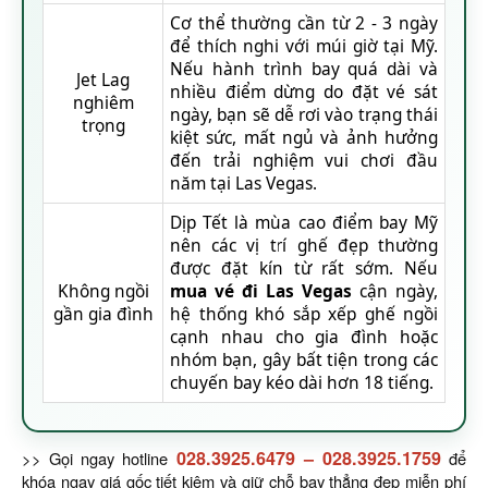
Cơ thể thường cần từ 2 - 3 ngày
để thích nghi với múi giờ tại Mỹ.
Nếu hành trình bay quá dài và
Jet Lag
nhiều điểm dừng do đặt vé sát
nghiêm
ngày, bạn sẽ dễ rơi vào trạng thái
trọng
kiệt sức, mất ngủ và ảnh hưởng
đến trải nghiệm vui chơi đầu
năm tại Las Vegas.
Dịp Tết là mùa cao điểm bay Mỹ
nên các vị trí ghế đẹp thường
được đặt kín từ rất sớm. Nếu
Không ngồi
mua vé đi Las Vegas
cận ngày,
gần gia đình
hệ thống khó sắp xếp ghế ngồi
cạnh nhau cho gia đình hoặc
nhóm bạn, gây bất tiện trong các
chuyến bay kéo dài hơn 18 tiếng.
028.3925.6479
–
028.3925.1759
>> Gọi ngay hotline
để
khóa ngay giá gốc tiết kiệm và giữ chỗ bay thẳng đẹp miễn phí