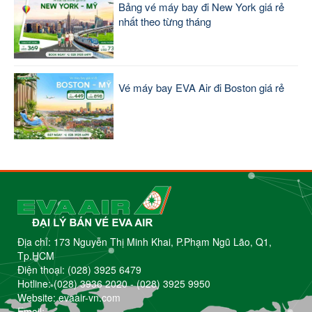
Bảng vé máy bay đi New York giá rẻ
nhất theo từng tháng
Vé máy bay EVA Air đi Boston giá rẻ
Địa chỉ: 173 Nguyễn Thị Minh Khai, P.Phạm Ngũ Lão, Q1,
Tp.HCM
Điện thoại:
(028) 3925 6479
Hotline:
(028) 3936 2020
-
(028) 3925 9950
Website: evaair-vn.com
Email: