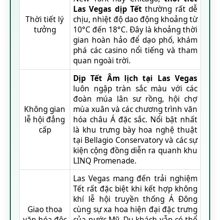
Las Vegas dịp Tết
thường rất dễ
Thời tiết lý
chịu, nhiệt độ dao động khoảng từ
tưởng
10°C đến 18°C. Đây là khoảng thời
gian hoàn hảo để dạo phố, khám
phá các casino nổi tiếng và tham
quan ngoài trời.
Dịp Tết Âm lịch tại Las Vegas
luôn ngập tràn sắc màu với các
đoàn múa lân sư rồng, hội chợ
Không gian
mùa xuân và các chương trình văn
lễ hội đẳng
hóa châu Á đặc sắc. Nổi bật nhất
cấp
là khu trưng bày hoa nghệ thuật
tại Bellagio Conservatory và các sự
kiện cộng đồng diễn ra quanh khu
LINQ Promenade.
Las Vegas mang đến trải nghiệm
Tết rất đặc biệt khi kết hợp không
khí lễ hội truyền thống Á Đông
Giao thoa
cùng sự xa hoa hiện đại đặc trưng
văn hóa độc
của nước Mỹ. Du khách vẫn có thể