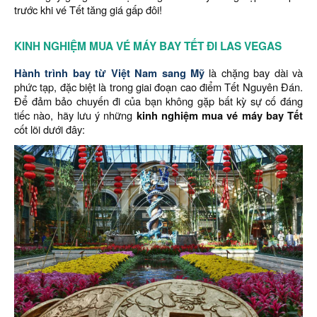
trước khi vé Tết tăng giá gấp đôi!
KINH NGHIỆM MUA VÉ MÁY BAY TẾT ĐI LAS VEGAS
Hành trình bay từ Việt Nam sang Mỹ
là chặng bay dài và
phức tạp, đặc biệt là trong giai đoạn cao điểm Tết Nguyên Đán.
Để đảm bảo chuyến đi của bạn không gặp bất kỳ sự cố đáng
tiếc nào, hãy lưu ý những
kinh nghiệm mua vé máy bay Tết
cốt lõi dưới đây: