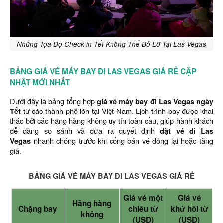
Những Tọa Độ Check-in Tết Không Thể Bỏ Lỡ Tại Las Vegas
BẢNG GIÁ VÉ MÁY BAY ĐI LAS VEGAS GIÁ RẺ CẬP
NHẬT MỚI NHẤT
Dưới đây là bảng tổng hợp
giá vé máy bay đi Las Vegas ngày
Tết
từ các thành phố lớn tại Việt Nam. Lịch trình bay được khai
thác bởi các hãng hàng không uy tín toàn cầu, giúp hành khách
dễ dàng so sánh và đưa ra quyết định
đặt vé đi Las
Vegas
nhanh chóng trước khi cổng bán vé đóng lại hoặc tăng
giá.
BẢNG GIÁ VÉ MÁY BAY ĐI LAS VEGAS GIÁ RẺ
Giá vé một
Giá vé
Hãng hàng
Chặng bay
chiều từ
khứ hồi từ
không
(USD)
(USD)