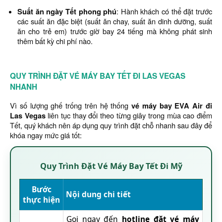
Suất ăn ngày Tết phong phú
: Hành khách có thể đặt trước
các suất ăn đặc biệt (suất ăn chay, suất ăn dinh dưỡng, suất
ăn cho trẻ em) trước giờ bay 24 tiếng mà không phát sinh
thêm bất kỳ chi phí nào.
QUY TRÌNH ĐẶT VÉ MÁY BAY TẾT ĐI LAS VEGAS
NHANH
Vì số lượng ghế trống trên hệ thống
vé máy bay EVA Air đi
Las Vegas
liên tục thay đổi theo từng giây trong mùa cao điểm
Tết, quý khách nên áp dụng quy trình đặt chỗ nhanh sau đây để
khóa ngay mức giá tốt:
Quy Trình Đặt Vé Máy Bay Tết Đi Mỹ
Bước
Nội dung chi tiết
thực hiện
Gọi ngay đến
hotline đặt vé máy