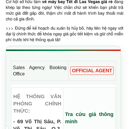
Cơ hội sở hữu tấm
vé máy bay Tết đi Las Vegas giá rẻ
đang
khép lại theo từng ngày! Việc chần chừ sẽ khiến bạn phải trả
mức giá đắt gấp đôi, thậm chí mất đi hành trình bay thoải mái
cho cả gia đình.
>>> Đừng để kế hoạch du xuân bị hủy bỏ, hãy liên hệ ngay với
đại lý chính thức để khóa ngay giá gốc tiết kiệm và giữ chỗ miễn
phí trước khi hệ thống quá tải!
Sales Agency Booking
OFFICIAL AGENT
Office
HỆ THỐNG VĂN
PHÒNG CHÍNH
THỨC:
Tra cứu giá thông
- 69 Võ Thị Sáu, P.
minh
Võ Thị Sáu, Q.3,