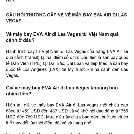
CÂU HỎI THƯỜNG GẶP VỀ VÉ MÁY BAY EVA AIR ĐI LAS
VEGAS
Vé máy bay EVA Air đi Las Vegas từ Việt Nam quá
cảnh ở đâu?
Hành trình bay từ Việt Nam đi Las Vegas của hãng EVA Air sẽ
quá cảnh (transit) tại hai điểm cố định: Đầu tiên là sân bay quốc
tế Đào Viên (TPE) tại Đài Bắc, Đài Loan và tiếp theo là sân bay
quốc tế Los Angeles (LAX) tại Mỹ trước khi hạ cánh đến Las
Vegas.
Giá vé máy bay EVA Air đi Las Vegas khoảng bao
nhiêu tiền?
Hiện tại, giá vé máy bay EVA Air đi Las Vegas một chiều dao
động từ 459 USD đến 487 USD và vé khứ hồi dao động từ 755
USD đến 780 USD. Mức giá này chưa bao gồm thuế phí và có
thể thay đổi tùy thời điểm đặt vé và hạng ghế.