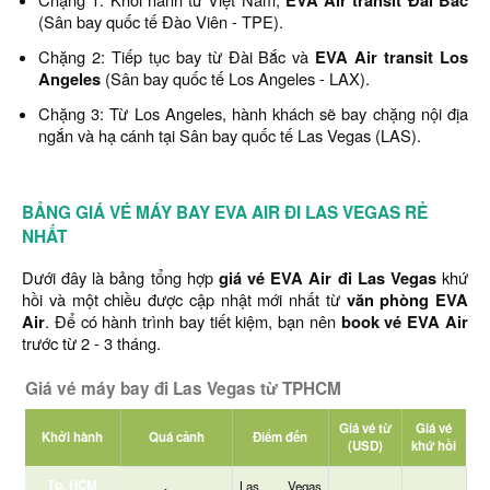
EVA Air transit Đài Bắc
(Sân bay quốc tế Đào Viên - TPE).
Chặng 2: Tiếp tục bay từ Đài Bắc và
EVA Air transit Los
Angeles
(Sân bay quốc tế Los Angeles - LAX).
Chặng 3: Từ Los Angeles, hành khách sẽ bay chặng nội địa
ngắn và hạ cánh tại Sân bay quốc tế Las Vegas (LAS).
BẢNG GIÁ VÉ MÁY BAY EVA AIR ĐI LAS VEGAS RẺ
NHẤT
Dưới đây là bảng tổng hợp
giá vé EVA Air đi Las Vegas
khứ
hồi và một chiều được cập nhật mới nhất từ
văn phòng EVA
Air
. Để có hành trình bay tiết kiệm, bạn nên
book vé EVA Air
trước từ 2 - 3 tháng.
Giá vé máy bay đi Las Vegas từ TPHCM
Giá vé từ
Giá vé
Khởi hành
Quá cảnh
Điểm đến
(USD)
khứ hồi
Tp. HCM
Las Vegas