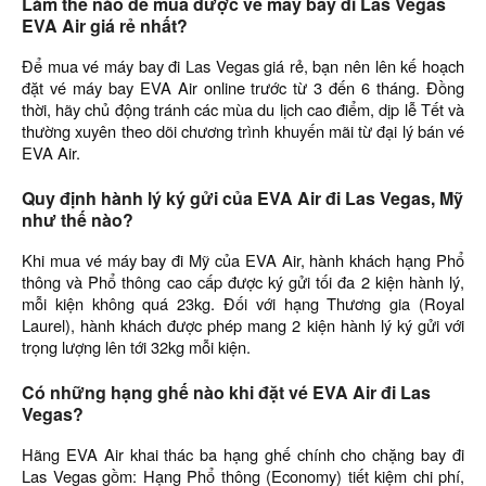
Làm thế nào để mua được vé máy bay đi Las Vegas
EVA Air giá rẻ nhất?
Để mua vé máy bay đi Las Vegas giá rẻ, bạn nên lên kế hoạch
đặt vé máy bay EVA Air online trước từ 3 đến 6 tháng. Đồng
thời, hãy chủ động tránh các mùa du lịch cao điểm, dịp lễ Tết và
thường xuyên theo dõi chương trình khuyến mãi từ đại lý bán vé
EVA Air.
Quy định hành lý ký gửi của EVA Air đi Las Vegas, Mỹ
như thế nào?
Khi mua vé máy bay đi Mỹ của EVA Air, hành khách hạng Phổ
thông và Phổ thông cao cấp được ký gửi tối đa 2 kiện hành lý,
mỗi kiện không quá 23kg. Đối với hạng Thương gia (Royal
Laurel), hành khách được phép mang 2 kiện hành lý ký gửi với
trọng lượng lên tới 32kg mỗi kiện.
Có những hạng ghế nào khi đặt vé EVA Air đi Las
Vegas?
Hãng EVA Air khai thác ba hạng ghế chính cho chặng bay đi
Las Vegas gồm: Hạng Phổ thông (Economy) tiết kiệm chi phí,