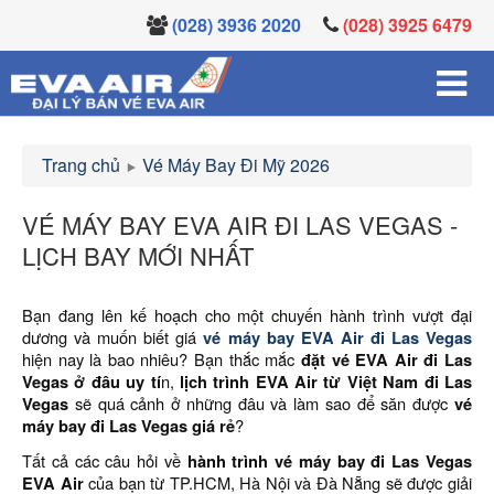
(028) 3936 2020
(028) 3925 6479
Trang chủ
Vé Máy Bay Đi Mỹ 2026
VÉ MÁY BAY EVA AIR ĐI LAS VEGAS -
LỊCH BAY MỚI NHẤT
Bạn đang lên kế hoạch cho một chuyến hành trình vượt đại
dương và muốn biết giá
vé máy bay EVA Air đi Las Vegas
hiện nay là bao nhiêu? Bạn thắc mắc
đặt vé EVA Air đi Las
Vegas ở đâu uy tí
n,
lịch trình EVA Air từ Việt Nam đi Las
Vegas
sẽ quá cảnh ở những đâu và làm sao để săn được
vé
máy bay đi Las Vegas giá rẻ
?
Tất cả các câu hỏi về
hành trình vé máy bay đi Las Vegas
EVA Air
của bạn từ TP.HCM, Hà Nội và Đà Nẵng sẽ được giải