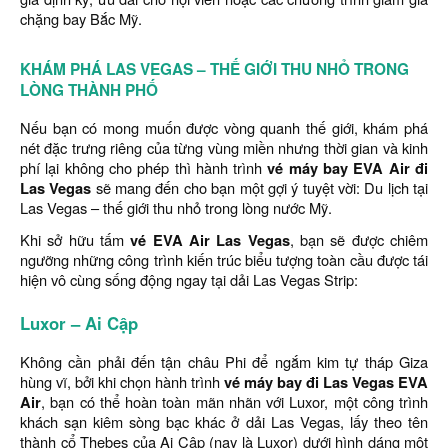
chặng bay Bắc Mỹ.
KHÁM PHÁ LAS VEGAS – THẾ GIỚI THU NHỎ TRONG
LÒNG THÀNH PHỐ
Nếu bạn có mong muốn được vòng quanh thế giới, khám phá
nét đặc trưng riêng của từng vùng miền nhưng thời gian và kinh
phí lại không cho phép thì hành trình
vé máy bay EVA Air đi
Las Vegas
sẽ mang đến cho bạn một gợi ý tuyệt vời: Du lịch tại
Las Vegas – thế giới thu nhỏ trong lòng nước Mỹ.
Khi sở hữu tấm
vé EVA Air Las Vegas
, bạn sẽ được chiêm
ngưỡng những công trình kiến trúc biểu tượng toàn cầu được tái
hiện vô cùng sống động ngay tại dải Las Vegas Strip:
Luxor – Ai Cập
Không cần phải đến tận châu Phi để ngắm kim tự tháp Giza
hùng vĩ, bởi khi chọn hành trình
vé máy bay đi Las Vegas EVA
Air
, bạn có thể hoàn toàn mãn nhãn với Luxor, một công trình
khách sạn kiêm sòng bạc khác ở dải Las Vegas, lấy theo tên
thành cổ Thebes của Ai Cập (nay là Luxor) dưới hình dáng một