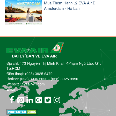
Mua Thêm Hành Lý EVA Air Đi
Amsterdam - Hà Lan
Địa chỉ: 173 Nguyễn Thị Minh Khai, P.Phạm Ngũ Lão, Q1,
Tp.HCM
Điện thoại:
(028) 3925 6479
Hotline:
(028) 3936 2020
-
(028) 3925 9950
Website: evaair-vn.com
Email: