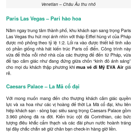
Venetian – Châu Âu thu nhỏ
Paris Las Vegas – Pari hào hoa
Nằm ngay trung tâm thành phố, khu khách sạn sang trọng Paris
Las Vegas thu hút mọi ánh nhìn với tháp Eiffel hùng vĩ của Pháp
được mô phỏng theo tỷ lệ 1:2. Lối ra vào được thiết kế tinh xảo
có phần giống nhà hát kiến trúc Paris cổ điển. Công trình này
vừa để thỏa nỗi nhớ nhà của các thượng đế đến từ Pháp, vừa
để tạo cảm giác như đang đứng giữa chốn “kinh đô ánh sáng”
cho mọi du khách thập phương khi
mua vé đi Mỹ EVA Air
giá
rẻ.
Caesars Palace – La Mã cổ đại
Với mong muốn mang đến cho thượng khách cảm giác quyền
lực và xa hoa như các vị hoàng đế thời La Mã cổ đại, khu liên
hiệp khách sạn - sòng bạc siêu sang trọng Caesars Palace gồm
3.960 phòng đã ra đời. Kiến trúc cột đá Corinthian, các bức
tượng điêu khắc cẩm thạch và các đài phun nước hoành tráng
tại đây chắc chắn sẽ giữ chân bạn check-in hàng giờ liền.