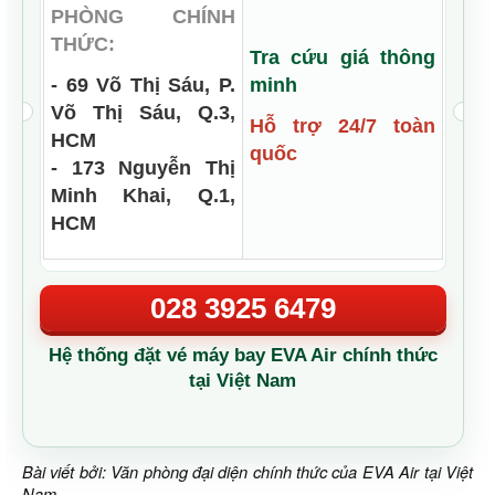
PHÒNG CHÍNH
THỨC:
Tra cứu giá thông
- 69 Võ Thị Sáu, P.
minh
Võ Thị Sáu, Q.3,
Hỗ trợ 24/7 toàn
HCM
quốc
- 173 Nguyễn Thị
Minh Khai, Q.1,
HCM
028 3925 6479
Hệ thống đặt vé máy bay EVA Air chính thức
tại Việt Nam
Bài viết bởi: Văn phòng đại diện chính thức của EVA Air tại Việt
Nam