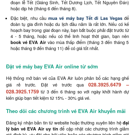
đoạn lễ Tết (Giáng Sinh, Tết Dương Lịch, Tết Nguyên Đán)
hoặc dịp hè (tháng 6 đến tháng 8).
Đặc biệt, nhu cầu
mua vé máy bay Tết đi Las Vegas
để
đoàn tụ gia đình hoặc du lịch đầu năm là rất lớn. Nếu có kế
hoạch bay trong giai đoạn này, bạn bắt buộc phải đặt trước từ
4 - 5 tháng, hoặc nếu có thể linh hoạt thời gian, bạn nên
book vé EVA Air
vào mùa thấp điểm (tháng 3 đến tháng 5
hoặc tháng 9 đến tháng 11) để có giá tốt nhất.
Đặt vé máy bay EVA Air online từ sớm
Hệ thống mở bán vé của EVA Air luôn phân bổ các hạng ghế
028.3925.6479
–
giá rẻ trước. Đặt vé trước qua
028.3925.1759
từ 3 đến 6 tháng so với ngày khởi hành dự
kiến giúp bạn tiết kiệm từ 15% - 30% giá vé.
Theo dõi các chương trình vé EVA Air khuyến mãi
Đăng ký nhận bản tin từ website hoặc thường xuyên liên hệ
đại
lý bán vé EVA Air uy tín
để cập nhật các chương trình giảm
giá định kỳ, ưu đãi cho hội viên hoặc các chương trình giảm giá