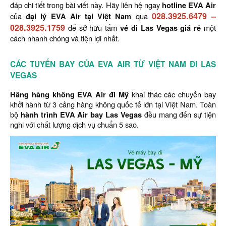
đáp chi tiết trong bài viết này. Hãy liên hệ ngay
hotline EVA Air
028.3925.6479
–
của
đại lý EVA Air tại Việt Nam
qua
028.3925.1759
để sở hữu tấm
vé đi Las Vegas giá rẻ
một
cách nhanh chóng và tiện lợi nhất.
CÁC TUYẾN BAY CỦA EVA AIR TỪ VIỆT NAM ĐI LAS
VEGAS
Hãng hàng không
EVA Air đi Mỹ
khai thác các chuyến bay
khởi hành từ 3 cảng hàng không quốc tế lớn tại Việt Nam. Toàn
bộ
hành trình EVA Air bay Las Vegas
đều mang đến sự tiện
nghi với chất lượng dịch vụ chuẩn 5 sao.