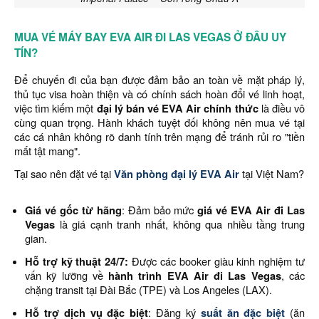
MUA VÉ MÁY BAY EVA AIR ĐI LAS VEGAS Ở ĐÂU UY
TÍN?
Để chuyến đi của bạn được đảm bảo an toàn về mặt pháp lý,
thủ tục visa hoàn thiện và có chính sách hoàn đổi vé linh hoạt,
việc tìm kiếm một
đại lý bán vé EVA Air chính thức
là điều vô
cùng quan trọng. Hành khách tuyệt đối không nên mua vé tại
các cá nhân không rõ danh tính trên mạng để tránh rủi ro "tiền
mất tật mang".
Tại sao nên đặt vé tại
Văn phòng đại lý EVA Air
tại Việt Nam?
Giá vé gốc từ hãng
: Đảm bảo mức
giá vé EVA Air đi Las
Vegas
là giá cạnh tranh nhất, không qua nhiều tầng trung
gian.
Hỗ trợ kỹ thuật 24/7:
Được các booker giàu kinh nghiệm tư
vấn kỹ lưỡng về
hành trình EVA Air đi Las Vegas
, các
chặng transit tại Đài Bắc (TPE) và Los Angeles (LAX).
Hỗ trợ dịch vụ đặc biệt
: Đăng ký
suất ăn đặc biệt
(ăn