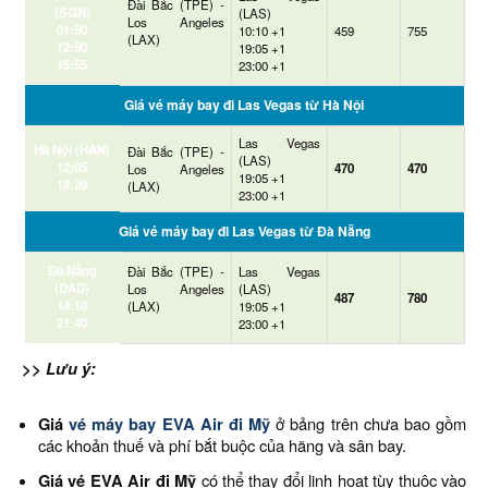
Đài Bắc (TPE) -
(SGN)
(LAS)
Los Angeles
01:50
10:10 +1
459
755
(LAX)
12:50
19:05 +1
15:55
23:00 +1
Giá vé máy bay đi Las Vegas từ Hà Nội
Las Vegas
Hà Nội (HAN)
Đài Bắc (TPE) -
(LAS)
12:05
470
470
Los Angeles
19:05 +1
18:20
(LAX)
23:00 +1
Giá vé máy bay đi Las Vegas từ Đà Nẵng
Đà Nẵng
Đài Bắc (TPE) -
Las Vegas
(DAD)
Los Angeles
(LAS)
487
780
14:10
(LAX)
19:05 +1
21:40
23:00 +1
>> Lưu ý:
Giá
vé máy bay EVA Air đi Mỹ
ở bảng trên chưa bao gồm
các khoản thuế và phí bắt buộc của hãng và sân bay.
Giá vé EVA Air đi Mỹ
có thể thay đổi linh hoạt tùy thuộc vào