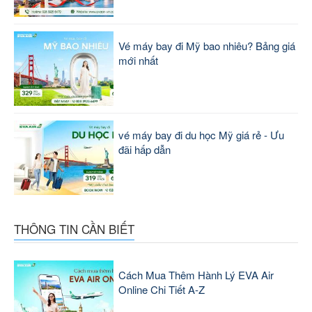
Vé máy bay đi Mỹ bao nhiêu? Bảng giá
mới nhất
vé máy bay đi du học Mỹ giá rẻ - Ưu
đãi hấp dẫn
THÔNG TIN CẦN BIẾT
Cách Mua Thêm Hành Lý EVA Air
Online Chi Tiết A-Z