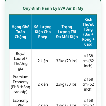
Quy Định Hành Lý EVA Air Đi Mỹ
Kích
Thước
Hạng Ghế
Số Lượng
Trọng
Tổng
Toàn
Kiện Cho
Lượng Tối
(Dài +
Chặng
Phép
Đa Mỗi Kiện
Rộng +
Cao)
Royal
≤ 158
Laurel /
2 kiện
32kg (70 lbs)
cm (62
Thương
inch)
gia
Premium
≤ 158
Economy
2 kiện
23kg (50 lbs)
cm (62
(Phổ thông
inch)
cao cấp)
Economy
≤ 158
(Phổ
2 kiện
23kg (50 lbs)
cm (62