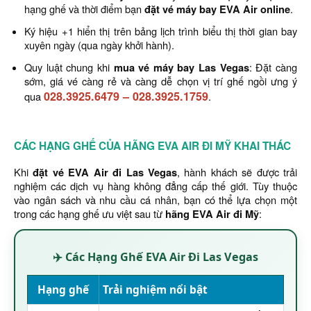
hạng ghế và thời điểm bạn
đặt vé máy bay EVA Air online
.
Ký hiệu +1 hiển thị trên bảng lịch trình biểu thị thời gian bay
xuyên ngày (qua ngày khởi hành).
Quy luật chung khi
mua vé máy bay Las Vegas
: Đặt càng
sớm, giá vé càng rẻ và càng dễ chọn vị trí ghế ngồi ưng ý
028.3925.6479
–
028.3925.1759
qua
.
CÁC HẠNG GHẾ CỦA HÃNG EVA AIR ĐI MỸ KHAI THÁC
Khi
đặt vé EVA Air đi Las Vegas
, hành khách sẽ được trải
nghiệm các dịch vụ hàng không đẳng cấp thế giới. Tùy thuộc
vào ngân sách và nhu cầu cá nhân, bạn có thể lựa chọn một
trong các hạng ghế ưu việt sau từ
hãng EVA Air đi Mỹ
:
✈️ Các Hạng Ghế EVA Air Đi Las Vegas
Hạng ghế
Trải nghiệm nổi bật