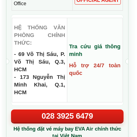
OFFICIAL AGENT
Office
HỆ THỐNG VĂN
PHÒNG CHÍNH
THỨC:
Tra cứu giá thông
- 69 Võ Thị Sáu, P.
minh
Võ Thị Sáu, Q.3,
Hỗ trợ 24/7 toàn
HCM
quốc
- 173 Nguyễn Thị
Minh Khai, Q.1,
HCM
028 3925 6479
Hệ thống đặt vé máy bay EVA Air chính thức
tại Việt Nam