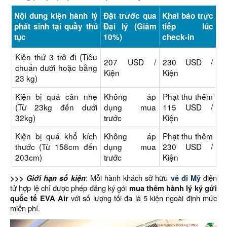
Nội dung kiện hành lý
Đặt trước qua
Khai báo trực
phát sinh tại quầy thủ
Đại lý (Giảm
tiếp lúc
tục
10%)
check-in
Kiện thứ 3 trở đi (Tiêu
207 USD /
230 USD /
chuẩn dưới hoặc bằng
Kiện
Kiện
23 kg)
Kiện bị quá cân nhẹ
Không áp
Phạt thu thêm
(Từ 23kg đến dưới
dụng mua
115 USD /
32kg)
trước
Kiện
Kiện bị quá khổ kích
Không áp
Phạt thu thêm
thước (Từ 158cm đến
dụng mua
230 USD /
203cm)
trước
Kiện
>>> Giới hạn số kiện
: Mỗi hành khách sở hữu
vé đi Mỹ
điện
tử hợp lệ chỉ được phép đăng ký gói
mua thêm hành lý ký gửi
quốc tế EVA Air
với số lượng tối đa là 5 kiện ngoài định mức
miễn phí.