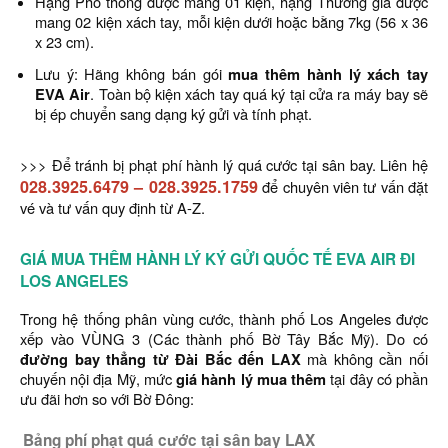
Hạng Phổ thông được mang 01 kiện, hạng Thương gia được
mang 02 kiện xách tay, mỗi kiện dưới hoặc bằng 7kg (56 x 36
x 23 cm).
Lưu ý: Hãng không bán gói
mua thêm hành lý xách tay
EVA Air
. Toàn bộ kiện xách tay quá ký tại cửa ra máy bay sẽ
bị ép chuyển sang dạng ký gửi và tính phạt.
>>> Để tránh bị phạt phí hành lý quá cước tại sân bay. Liên hệ
028.3925.6479
–
028.3925.1759
để chuyên viên tư vấn đặt
vé và tư vấn quy định từ A-Z.
GIÁ MUA THÊM HÀNH LÝ KÝ GỬI QUỐC TẾ EVA AIR ĐI
LOS ANGELES
Trong hệ thống phân vùng cước, thành phố Los Angeles được
xếp vào VÙNG 3 (Các thành phố Bờ Tây Bắc Mỹ). Do có
đường bay thẳng từ Đài Bắc đến LAX
mà không cần nối
chuyến nội địa Mỹ, mức
giá hành lý mua thêm
tại đây có phần
ưu đãi hơn so với Bờ Đông:
Bảng phí phạt quá cước tại sân bay LAX