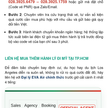
028.3925.6479
–
028.3925.1759
hoặc gửi mã đặt chỗ
(Code vé PNR) qua Zalo/Email.
Bước 2
: Chuyên viên tra cứu trạng thái vé, tư vấn số kiện
quá cước cần mua phù hợp với nhu cầu và gửi báo giá quy
đổi tiền Việt.
Bước 3
: Hành khách chuyển khoản ngân hàng; hệ thống lập
tức xuất biên lai điện tử gói mua thêm hành lý trả trước đồng
bộ vào code vé của bạn chỉ sau 3 phút.
LIÊN HỆ MUA THÊM HÀNH LÝ ĐI MỸ TẠI TP.HCM
Để đảm bảo chuyến bay định cư, du học hay du lịch Los
Angeles diễn ra suôn sẻ, không lo rủi ro quá cước đắt đỏ, hãy
liên hệ với
Đại lý EVA Air chính thức
trước giờ cất cánh ít nhất
4 tiếng:
Sales Agency Booking