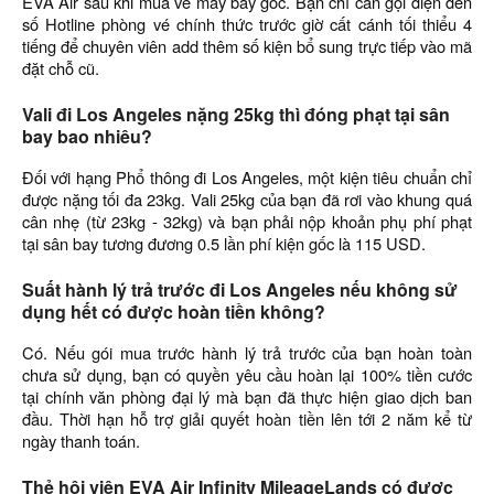
EVA Air sau khi mua vé máy bay gốc. Bạn chỉ cần gọi điện đến
số Hotline phòng vé chính thức trước giờ cất cánh tối thiểu 4
tiếng để chuyên viên add thêm số kiện bổ sung trực tiếp vào mã
đặt chỗ cũ.
Vali đi Los Angeles nặng 25kg thì đóng phạt tại sân
bay bao nhiêu?
Đối với hạng Phổ thông đi Los Angeles, một kiện tiêu chuẩn chỉ
được nặng tối đa 23kg. Vali 25kg của bạn đã rơi vào khung quá
cân nhẹ (từ 23kg - 32kg) và bạn phải nộp khoản phụ phí phạt
tại sân bay tương đương 0.5 lần phí kiện gốc là 115 USD.
Suất hành lý trả trước đi Los Angeles nếu không sử
dụng hết có được hoàn tiền không?
Có. Nếu gói mua trước hành lý trả trước của bạn hoàn toàn
chưa sử dụng, bạn có quyền yêu cầu hoàn lại 100% tiền cước
tại chính văn phòng đại lý mà bạn đã thực hiện giao dịch ban
đầu. Thời hạn hỗ trợ giải quyết hoàn tiền lên tới 2 năm kể từ
ngày thanh toán.
Thẻ hội viên EVA Air Infinity MileageLands có được