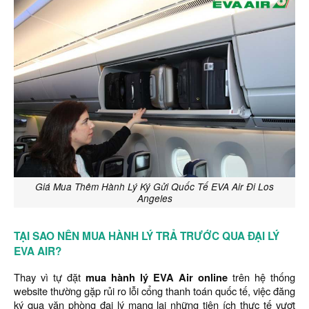
Giá Mua Thêm Hành Lý Ký Gửi Quốc Tế EVA Air Đi Los
Angeles
TẠI SAO NÊN MUA HÀNH LÝ TRẢ TRƯỚC QUA ĐẠI LÝ
EVA AIR?
Thay vì tự đặt
mua hành lý EVA Air online
trên hệ thống
website thường gặp rủi ro lỗi cổng thanh toán quốc tế, việc đăng
ký qua văn phòng đại lý mang lại những tiện ích thực tế vượt