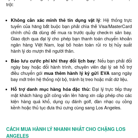
trội:
Không cần xác minh thẻ tín dụng vật lý
: Hệ thống trực
tuyến của hãng bắt buộc bạn phải chìa thẻ Visa/MasterCard
chính chủ đã dùng để mua ra trước quầy check-in sân bay.
Giao dịch qua đại lý cho phép bạn thanh toán chuyển khoản
ngân hàng Việt Nam, loại bỏ hoàn toàn rủi ro bị hủy suất
hành lý do mượn thẻ người thân.
Bảo lưu cước phí khi thay đổi lịch bay
: Nếu bạn phải đổi
ngày bay hoặc đổi hành trình, chuyên viên đại lý sẽ hỗ trợ
điều chuyển gói
mua thêm hành lý ký gửi EVA
sang ngày
bay mới trên hệ thống nội bộ, tránh bị treo hoặc mất dữ liệu.
Hỗ trợ danh mục hàng hóa đặc thù:
Đại lý trực tiếp thay
mặt khách hàng gửi công văn lên hãng xin cấp phép cho các
kiện hàng quá khổ, dụng cụ đánh golf, đàn nhạc cụ cồng
kềnh hoặc thủ tục đưa thú cưng cùng sang Los Angeles.
CÁCH MUA HÀNH LÝ NHANH NHẤT CHO CHẶNG LOS
ANGELES