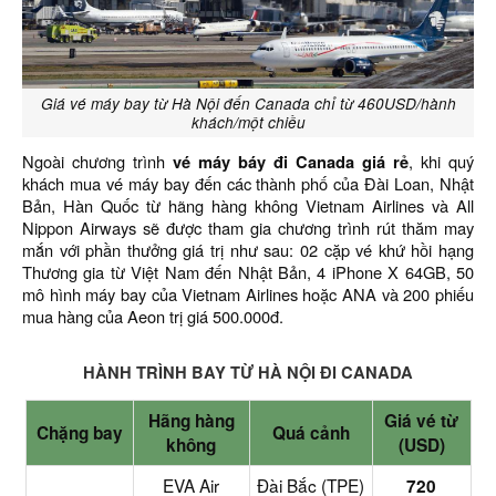
Giá vé máy bay từ Hà Nội đến Canada chỉ từ 460USD/hành
khách/một chiều
Ngoài chương trình
vé máy báy đi Canada giá rẻ
, khi quý
khách mua vé máy bay đến các thành phố của Đài Loan, Nhật
Bản, Hàn Quốc từ hãng hàng không Vietnam Airlines và All
Nippon Airways sẽ được tham gia chương trình rút thăm may
mắn với phần thưởng giá trị như sau: 02 cặp vé khứ hồi hạng
Thương gia từ Việt Nam đến Nhật Bản, 4 iPhone X 64GB, 50
mô hình máy bay của Vietnam Airlines hoặc ANA và 200 phiếu
mua hàng của Aeon trị giá 500.000đ.
HÀNH TRÌNH BAY TỪ HÀ NỘI ĐI CANADA
Hãng hàng
Giá vé từ
Chặng bay
Quá cảnh
không
(USD)
EVA Air
Đài Bắc (TPE)
720