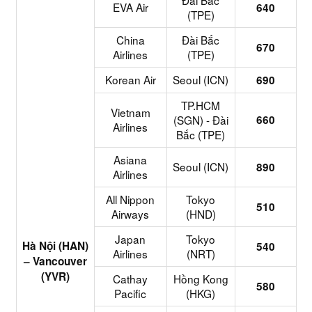
Đài Bắc
EVA Air
640
(TPE)
China
Đài Bắc
670
Airlines
(TPE)
Korean Air
Seoul (ICN)
690
TP.HCM
Vietnam
(SGN) - Đài
660
Airlines
Bắc (TPE)
Asiana
Seoul (ICN)
890
Airlines
All Nippon
Tokyo
510
Airways
(HND)
Japan
Tokyo
Hà Nội (HAN)
540
Airlines
(NRT)
– Vancouver
(YVR)
Cathay
Hồng Kong
580
Pacific
(HKG)