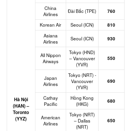
China
Đài Bắc (TPE)
760
Airlines
Korean Air
Seoul (ICN)
810
Asiana
Seoul (ICN)
930
Airlines
Tokyo (HND)
All Nippon
– Vancouver
550
Airways
(YVR)
Tokyo (NRT) -
Japan
Vancouver
690
Airlines
(YVR)
Cathay
Hồng Kong
Hà Nội
680
Pacific
(HKG)
(HAN) –
Toronto
Tokyo (NRT)
American
(YYZ)
– Dallas
650
Airlines
(NRT)