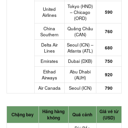
Tokyo (HND)
United
– Chicago
590
Airlines
(ORD)
China
Quảng Châu
760
Southern
(CAN)
Delta Air
Seoul (ICN) –
680
Lines
Atlanta (ATL)
Emirates
Dubai (DXB)
750
Etihad
Abu Dhabi
920
Airways
(AUH)
Air Canada
Seoul (ICN)
790
Hãng hàng
Giá vé từ
Chặng bay
Quá cảnh
không
(USD)