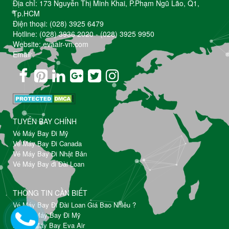
Địa chỉ: 173 Nguyễn Thị Minh Khai, P.Phạm Ngũ Lão, Q1,
Tp.HCM
Điện thoại:
(028) 3925 6479
Hotline:
(028) 3936 2020
-
(028) 3925 9950
Website: evaair-vn.com
Email:
TUYẾN BAY CHÍNH
Vé Máy Bay Đi Mỹ
Vé Máy Bay Đi Canada
Vé Máy Bay Đi Nhật Bản
Vé Máy Bay đi Đài Loan
THÔNG TIN CẦN BIẾT
Vé Máy Bay Đi Đài Loan Giá Bao Nhiêu ?
Đặt Vé Máy Bay Đi Mỹ
Đổi Vé Máy Bay Eva Air