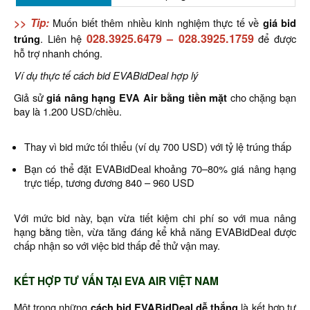
>> Tip:
Muốn biết thêm nhiều kinh nghiệm thực tế về
giá bid
028.3925.6479
–
028.3925.1759
trúng
. Liên hệ
để được
hỗ trợ nhanh chóng.
Ví dụ thực tế cách bid EVABidDeal hợp lý
Giả sử
giá nâng hạng EVA Air bằng tiền mặt
cho chặng bạn
bay là 1.200 USD/chiều.
Thay vì bid mức tối thiểu (ví dụ 700 USD) với tỷ lệ trúng thấp
Bạn có thể đặt EVABidDeal khoảng 70–80% giá nâng hạng
trực tiếp, tương đương 840 – 960 USD
Với mức bid này, bạn vừa tiết kiệm chi phí so với mua nâng
hạng bằng tiền, vừa tăng đáng kể khả năng EVABidDeal được
chấp nhận so với việc bid thấp để thử vận may.
KẾT HỢP TƯ VẤN TẠI EVA AIR VIỆT NAM
Một trong những
cách bid EVABidDeal dễ thắng
là kết hợp tư