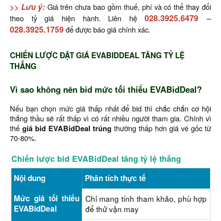
>> Lưu ý:
Giá trên chưa bao gồm thuế, phí và có thể thay đổi
028.3925.6479
–
theo tỷ giá hiện hành. Liên hệ
028.3925.1759
để được báo giá chính xác.
CHIẾN LƯỢC ĐẶT GIÁ EVABIDDEAL TĂNG TỶ LỆ
THẮNG
Vì sao không nên bid mức tối thiểu EVABidDeal?
Nếu bạn chọn mức giá thấp nhất để bid thì chắc chắn cơ hội
thắng thầu sẽ rất thấp vì có rất nhiều người tham gia. Chính vì
thế
giá bid EVABidDeal trúng
thường thấp hơn giá vé gốc từ
70-80%.
Chiến lược bid EVABidDeal tăng tỷ lệ thắng
Nội dung
Phân tích thực tế
Mức giá tối thiểu
Chỉ mang tính tham khảo, phù hợp
EVABidDeal
để thử vận may