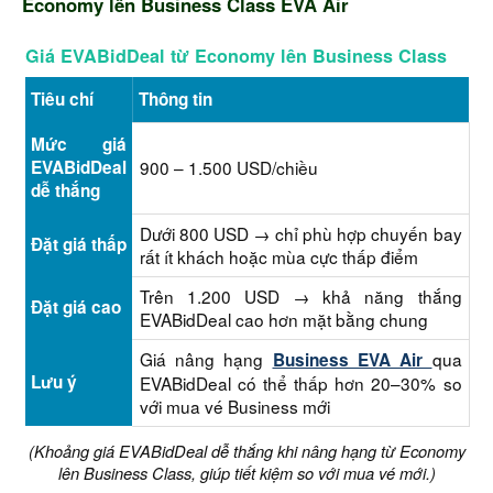
Economy lên Business Class EVA Air
Giá EVABidDeal từ Economy lên Business Class
Tiêu chí
Thông tin
Mức giá
EVABidDeal
900 – 1.500 USD/chiều
dễ thắng
Dưới 800 USD → chỉ phù hợp chuyến bay
Đặt giá thấp
rất ít khách hoặc mùa cực thấp điểm
Trên 1.200 USD → khả năng thắng
Đặt giá cao
EVABidDeal cao hơn mặt bằng chung
Giá nâng hạng
qua
Business EVA Air
Lưu ý
EVABidDeal có thể thấp hơn 20–30% so
với mua vé Business mới
(Khoảng giá EVABidDeal dễ thắng khi nâng hạng từ Economy
lên Business Class, giúp tiết kiệm so với mua vé mới.)