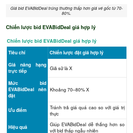
Giá bid EVABidDeal trúng thường thấp hơn giá vé gốc từ 70-
80%.
Chiến lược bid EVABidDeal giá hợp lý
Chiến lược bid EVABidDeal giá hợp lý
Tiêu chí
Chiến lược đặt giá hợp lý
Giá nâng hạng
Giả sử là X
trực tiếp
Mức bid
EVABidDeal nên
Khoảng 70–80% X
đặt
Tránh trả giá quá cao so với giá trị
Ưu điểm
thực
Giúp EVABidDeal dễ thắng hơn so
Hiệu quả
với bid thấp ngẫu nhiên