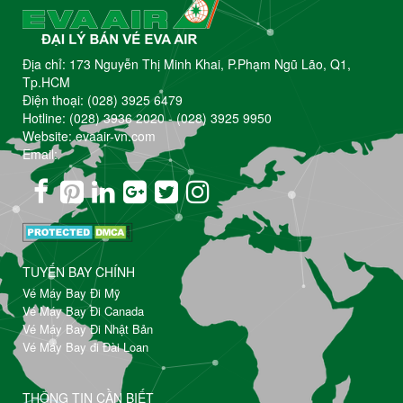
Địa chỉ: 173 Nguyễn Thị Minh Khai, P.Phạm Ngũ Lão, Q1,
Tp.HCM
Điện thoại:
(028) 3925 6479
Hotline:
(028) 3936 2020
-
(028) 3925 9950
Website: evaair-vn.com
Email:
TUYẾN BAY CHÍNH
Vé Máy Bay Đi Mỹ
Vé Máy Bay Đi Canada
Vé Máy Bay Đi Nhật Bản
Vé Máy Bay đi Đài Loan
THÔNG TIN CẦN BIẾT