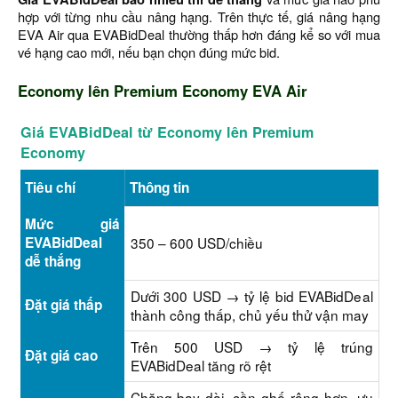
hợp với từng nhu cầu nâng hạng. Trên thực tế, giá nâng hạng
EVA Air qua EVABidDeal thường thấp hơn đáng kể so với mua
vé hạng cao mới, nếu bạn chọn đúng mức bid.
Economy lên Premium Economy EVA Air
Giá EVABidDeal từ Economy lên Premium
Economy
Tiêu chí
Thông tin
Mức giá
EVABidDeal
350 – 600 USD/chiều
dễ thắng
Dưới 300 USD → tỷ lệ bid EVABidDeal
Đặt giá thấp
thành công thấp, chủ yếu thử vận may
Trên 500 USD → tỷ lệ trúng
Đặt giá cao
EVABidDeal tăng rõ rệt
Chặng bay dài, cần ghế rộng hơn, ưu