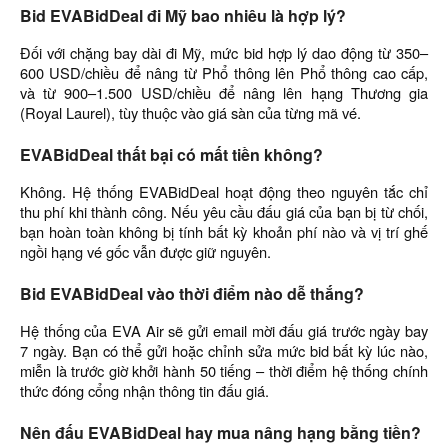
Bid EVABidDeal đi Mỹ bao nhiêu là hợp lý?
Đối với chặng bay dài đi Mỹ, mức bid hợp lý dao động từ 350–
600 USD/chiều để nâng từ Phổ thông lên Phổ thông cao cấp,
và từ 900–1.500 USD/chiều để nâng lên hạng Thương gia
(Royal Laurel), tùy thuộc vào giá sàn của từng mã vé.
EVABidDeal thất bại có mất tiền không?
Không. Hệ thống EVABidDeal hoạt động theo nguyên tắc chỉ
thu phí khi thành công. Nếu yêu cầu đấu giá của bạn bị từ chối,
bạn hoàn toàn không bị tính bất kỳ khoản phí nào và vị trí ghế
ngồi hạng vé gốc vẫn được giữ nguyên.
Bid EVABidDeal vào thời điểm nào dễ thắng?
Hệ thống của EVA Air sẽ gửi email mời đấu giá trước ngày bay
7 ngày. Bạn có thể gửi hoặc chỉnh sửa mức bid bất kỳ lúc nào,
miễn là trước giờ khởi hành 50 tiếng – thời điểm hệ thống chính
thức đóng cổng nhận thông tin đấu giá.
Nên đấu EVABidDeal hay mua nâng hạng bằng tiền?