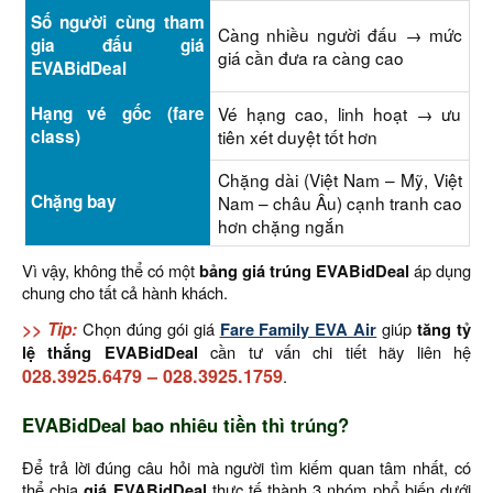
Số người cùng tham
Càng nhiều người đấu → mức
gia đấu giá
giá cần đưa ra càng cao
EVABidDeal
Hạng vé gốc (fare
Vé hạng cao, linh hoạt → ưu
class)
tiên xét duyệt tốt hơn
Chặng dài (Việt Nam – Mỹ, Việt
Chặng bay
Nam – châu Âu) cạnh tranh cao
hơn chặng ngắn
Vì vậy, không thể có một
bảng giá trúng EVABidDeal
áp dụng
chung cho tất cả hành khách.
>> Tip:
Chọn đúng gói giá
Fare Family EVA Air
giúp
tăng tỷ
lệ thắng EVABidDeal
cần tư vấn chi tiết hãy liên hệ
028.3925.6479
–
028.3925.1759
.
EVABidDeal bao nhiêu tiền thì trúng?
Để trả lời đúng câu hỏi mà người tìm kiếm quan tâm nhất, có
thể chia
giá EVABidDeal
thực tế thành 3 nhóm phổ biến dưới