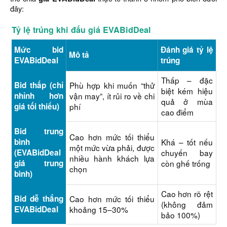
đây:
Tỷ lệ trúng khi đấu giá EVABidDeal
Mức bid
Đánh giá tỷ lệ
Mô tả
EVABidDeal
trúng
Thấp – đặc
Bid thấp (chỉ
Phù hợp khi muốn “thử
biệt kém hiệu
nhỉnh hơn
vận may”, ít rủi ro về chi
quả ở mùa
giá tối thiểu)
phí
cao điểm
Bid trung
Cao hơn mức tối thiểu
bình
Khá – tốt nếu
một mức vừa phải, được
(EVABidDeal
chuyến bay
nhiều hành khách lựa
giá trung
còn ghế trống
chọn
bình)
Cao hơn rõ rệt
Bid dễ thắng
Cao hơn mức tối thiểu
(không đảm
EVABidDeal
khoảng 15–30%
bảo 100%)