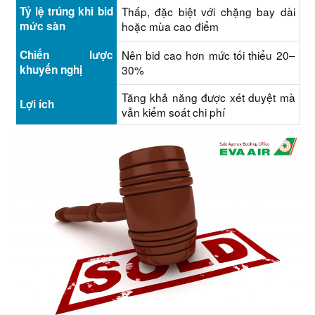
Tỷ lệ trúng khi bid
Thấp, đặc biệt với chặng bay dài
mức sàn
hoặc mùa cao điểm
Chiến lược
Nên bid cao hơn mức tối thiểu 20–
khuyến nghị
30%
Tăng khả năng được xét duyệt mà
Lợi ích
vẫn kiểm soát chi phí