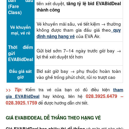
ban đầu
tiên xét duyệt,
tăng tỷ lệ bid EVABidDeal
(Fare
thành công
Class)
Vé khuyến mãi sâu, vé tiết kiệm → thường
Vé khuyến
không được tham gia đấu giá theo
quy
mại, vé rẻ
của EVA Air.
định nâng hạng vé
Thời điểm
Gửi bid sớm 7–14 ngày trước giờ bay →
gửi
lợi thế xét duyệt tốt hơn
EVABidDeal
Bid sát giờ bay → phụ thuộc hoàn toàn
Đấu giá sát
giờ
vào ghế trống phút chót, rủi ro trượt cao
>> Tip:
Kiểm tra vé của bạn có đủ điều kiện
tham
028.3925.6479
–
gia EVABidDeal
hay không, liên hệ
028.3925.1759
để được hướng dẫn chi tiết.
GIÁ EVABIDDEAL DỄ THẮNG THEO HẠNG VÉ
Giá EVABidDeal bao nhiêu thì dễ thắng
và mức giá nào phù