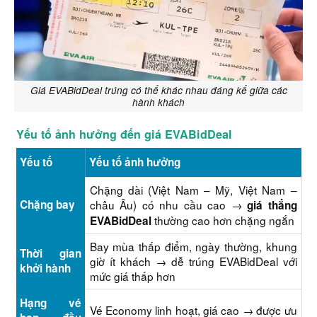
Giá EVABidDeal trúng có thể khác nhau đáng kể giữa các
hành khách
Yếu tố ảnh hưởng đến giá EVABidDeal
Yếu tố
Yếu tố ảnh hưởng
Chặng dài (Việt Nam – Mỹ, Việt Nam –
Chặng bay
châu Âu) có nhu cầu cao →
giá thắng
thường cao hơn chặng ngắn
EVABidDeal
Bay mùa thấp điểm, ngày thường, khung
Thời gian
giờ ít khách → dễ trúng EVABidDeal với
khởi hành
mức giá thấp hơn
Hạng vé
Vé Economy linh hoạt, giá cao → được ưu