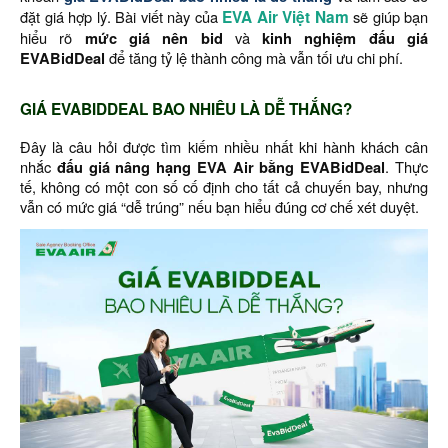
đặt giá hợp lý. Bài viết này của
EVA Air Việt Nam
sẽ giúp bạn
hiểu rõ
mức giá nên bid
và
kinh nghiệm đấu giá
EVABidDeal
để tăng tỷ lệ thành công mà vẫn tối ưu chi phí.
GIÁ EVABIDDEAL BAO NHIÊU LÀ DỄ THẮNG?
Đây là câu hỏi được tìm kiếm nhiều nhất khi hành khách cân
nhắc
đấu giá nâng hạng EVA Air bằng EVABidDeal
. Thực
tế, không có một con số cố định cho tất cả chuyến bay, nhưng
vẫn có mức giá “dễ trúng” nếu bạn hiểu đúng cơ chế xét duyệt.