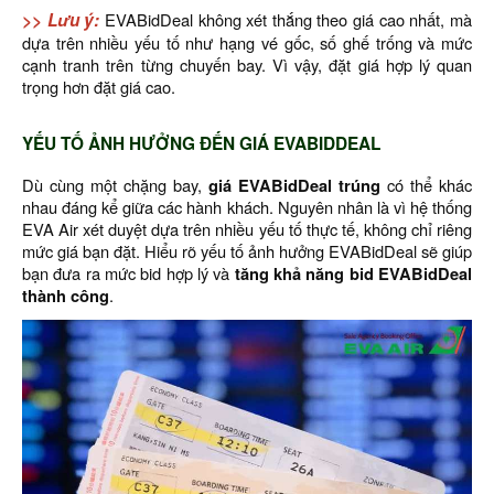
>> Lưu ý:
EVABidDeal không xét thắng theo giá cao nhất, mà
dựa trên nhiều yếu tố như hạng vé gốc, số ghế trống và mức
cạnh tranh trên từng chuyến bay. Vì vậy, đặt giá hợp lý quan
trọng hơn đặt giá cao.
YẾU TỐ ẢNH HƯỞNG ĐẾN GIÁ EVABIDDEAL
Dù cùng một chặng bay,
giá EVABidDeal trúng
có thể khác
nhau đáng kể giữa các hành khách. Nguyên nhân là vì hệ thống
EVA Air xét duyệt dựa trên nhiều yếu tố thực tế, không chỉ riêng
mức giá bạn đặt. Hiểu rõ yếu tố ảnh hưởng EVABidDeal sẽ giúp
bạn đưa ra mức bid hợp lý và
tăng khả năng bid EVABidDeal
thành công
.