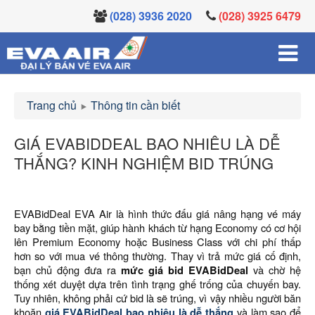
(028) 3936 2020
(028) 3925 6479
Trang chủ
Thông tin cần biết
GIÁ EVABIDDEAL BAO NHIÊU LÀ DỄ
THẮNG? KINH NGHIỆM BID TRÚNG
EVABidDeal EVA Air là hình thức đấu giá nâng hạng vé máy
bay bằng tiền mặt, giúp hành khách từ hạng Economy có cơ hội
lên Premium Economy hoặc Business Class với chi phí thấp
hơn so với mua vé thông thường. Thay vì trả mức giá cố định,
bạn chủ động đưa ra
mức giá bid EVABidDeal
và chờ hệ
thống xét duyệt dựa trên tình trạng ghế trống của chuyến bay.
Tuy nhiên, không phải cứ bid là sẽ trúng, vì vậy nhiều người băn
khoăn
giá EVABidDeal bao nhiêu là dễ thắng
và làm sao để