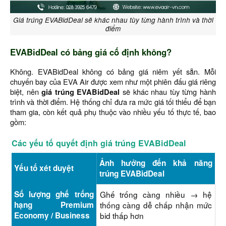
Giá trúng EVABidDeal sẽ khác nhau tùy từng hành trình và thời
điểm
EVABidDeal có bảng giá cố định không?
Không. EVABidDeal không có bảng giá niêm yết sẵn. Mỗi
chuyến bay của EVA Air được xem như một phiên đấu giá riêng
biệt, nên
giá trúng EVABidDeal
sẽ khác nhau tùy từng hành
trình và thời điểm. Hệ thống chỉ đưa ra mức giá tối thiểu để bạn
tham gia, còn kết quả phụ thuộc vào nhiều yếu tố thực tế, bao
gồm:
Các yếu tố quyết định giá trúng EVABidDeal
Ảnh hưởng đến khả năng
Yếu tố xét duyệt
trúng EVABidDeal
Số lượng ghế trống
Ghế trống càng nhiều → hệ
hạng Premium
thống càng dễ chấp nhận mức
Economy / Business
bid thấp hơn