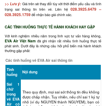
>> Lưu ý:
Giá trên sẽ thay đổi tùy vời thời điểm yếu cầu và tình
028.3925.6479
–
trạng sai thông tin trên vé. Liên hệ
028.3925.1759
để nhận báo giá chính xác.
CÁC TÌNH HUỐNG THỰC TẾ HÀNH KHÁCH HAY GẶP
Với kinh nghiệm nhiều năm trong lĩnh vực tư vấn hàng không,
EVA Air Việt Nam
đã ghi nhận rất nhiều tình huống thực tế
phát sinh. Dưới đây là những câu hỏi phổ biến mà hành khách
thường gặp phải:
Các tình huống vé EVA Air sai thông tin
Tình
Nội dung
huống
Sai 1
chữ
Theo quy định, mọi sai sót thông tin đều không
trong
được chấp nhận. Tuy nhiên, nếu chỉ sai 1 ký tự
vé EVA
nhỏ (ví dụ NGUYEN thành NGUYEM), bạn có
Air có