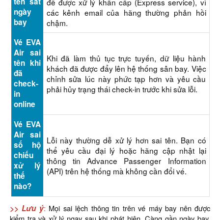
tên sát
để được xử lý khẩn cấp (Express service), vì
ngày
các kênh email của hãng thường phản hồi
bay
chậm.
Vé EVA
Air sai
Khi đã làm thủ tục trực tuyến, dữ liệu hành
tên khi
khách đã được đẩy lên hệ thống sân bay. Việc
đã
chỉnh sửa lúc này phức tạp hơn và yêu cầu
check-
phải hủy trạng thái check-in trước khi sửa lỗi.
in
online
Vé EVA
Air sai
Lỗi này thường dễ xử lý hơn sai tên. Bạn có
số hộ
thể yêu cầu đại lý hoặc hãng cập nhật lại
chiếu
thông tin Advance Passenger Information
xử lý
(API) trên hệ thống mà không cần đổi vé.
thế
nào?
:
>> Lưu ý
Mọi sai lệch thông tin trên vé máy bay nên được
kiểm tra và xử lý ngay sau khi phát hiện. Càng gần ngày bay,