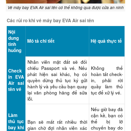
Vé máy bay EVA Air sai tên có thể không qua được cửa an ninh
Các rủi ro khi vé máy bay EVA Air sai tên
Nội
dung
Mô tả chi tiết
Hệ quả thực tế
tình
huống
Nhân viên mặt đất sẽ đối
chiếu Passport và vé. Nếu
Không thể
Check
phát hiện sai khác, họ có
hoàn tất check-
in EVA
quyền dừng thủ tục ký gửi
in, phải rời
Air sai
hành lý và yêu cầu bạn quay
quầy làm thủ
tên vé
lại văn phòng hãng để sửa
tục để xử lý vé.
lỗi.
Nếu giờ bay đã
Làm
cận kề, bạn có
thủ tục
thể bị lỡ
Bạn sẽ mất rất nhiều thời
bay khi
chuyến bay do
gian chờ đợi nhân viên xác