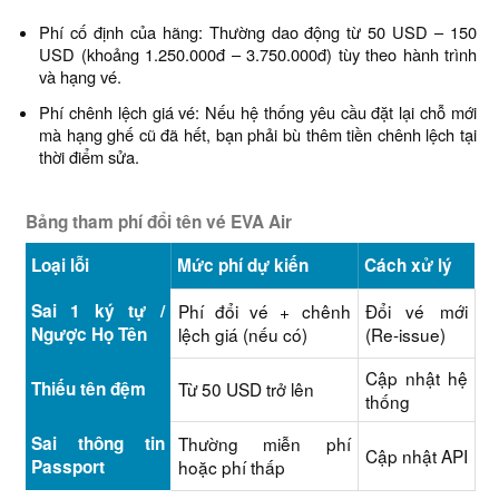
Phí cố định của hãng: Thường dao động từ 50 USD – 150
USD (khoảng 1.250.000đ – 3.750.000đ) tùy theo hành trình
và hạng vé.
Phí chênh lệch giá vé: Nếu hệ thống yêu cầu đặt lại chỗ mới
mà hạng ghế cũ đã hết, bạn phải bù thêm tiền chênh lệch tại
thời điểm sửa.
Bảng tham phí đổi tên vé EVA Air
Loại lỗi
Mức phí dự kiến
Cách xử lý
Sai 1 ký tự /
Phí đổi vé + chênh
Đổi vé mới
Ngược Họ Tên
lệch giá (nếu có)
(Re-issue)
Cập nhật hệ
Thiếu tên đệm
Từ 50 USD trở lên
thống
Sai thông tin
Thường miễn phí
Cập nhật API
Passport
hoặc phí thấp