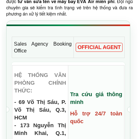
được
tư vấn sửa tên vé máy bay EVA Air miễn phí
. Đội ngũ
chuyên gia sẽ kiểm tra tình trạng vé trên hệ thống và đưa ra
phương án xử lý tiết kiệm nhất.
Sales Agency Booking
OFFICIAL AGENT
Office
HỆ THỐNG VĂN
PHÒNG CHÍNH
THỨC:
Tra cứu giá thông
- 69 Võ Thị Sáu, P.
minh
Võ Thị Sáu, Q.3,
Hỗ trợ 24/7 toàn
HCM
quốc
- 173 Nguyễn Thị
Minh Khai, Q.1,