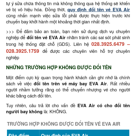
tự ý sửa chữa thông tin mà không thông qua hệ thống sẽ khiến
vé bị vô hiệu hóa. Đồng thời,
quy định đổi tên vé EVA Air
cũng nhấn mạnh việc sửa lỗi phải được thực hiện trước khi
chuyến bay khởi hành một khoảng thời gian nhất định.
>>> Để đảm bảo an toàn, bạn nên sử dụng dịch vụ chuyên
nghiệp để
đổi tên vé EVA Air
nhằm tránh các sai sót phát sinh
028.3925.6479
–
trong hệ thống đặt chỗ (GDS). Liên hệ
028.3925.1759
để được các chuyên viên hỗ trợ chuyên
nghiệp
NHỮNG TRƯỜNG HỢP KHÔNG ĐƯỢC ĐỔI TÊN
Một điểm cực kỳ quan trọng hành khách cần ghi nhớ là chính
sách về việc
đổi tên trên vé máy bay EVA Air
. Rất nhiều
người nhầm tưởng rằng có thể chuyển nhượng vé cho người
khác bằng cách đổi tên.
Tuy nhiên, câu trả lời cho vấn đề
EVA Air có cho đổi tên
người bay không
là: KHÔNG.
TRƯỜNG HỢP KHÔNG ĐƯỢC ĐỔI TÊN VÉ EVA AIR
Đặc điểm
Quy định của EVA Air