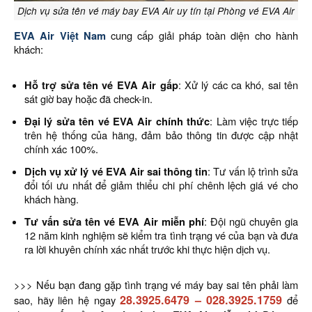
Dịch vụ sửa tên vé máy bay EVA Air uy tín tại Phòng vé EVA Air
EVA Air Việt Nam
cung cấp giải pháp toàn diện cho hành
khách:
Hỗ trợ sửa tên vé EVA Air gấp
: Xử lý các ca khó, sai tên
sát giờ bay hoặc đã check-in.
Đại lý sửa tên vé EVA Air chính thức
: Làm việc trực tiếp
trên hệ thống của hãng, đảm bảo thông tin được cập nhật
chính xác 100%.
Dịch vụ xử lý vé EVA Air sai thông tin
: Tư vấn lộ trình sửa
đổi tối ưu nhất để giảm thiểu chi phí chênh lệch giá vé cho
khách hàng.
Tư vấn sửa tên vé EVA Air miễn phí
: Đội ngũ chuyên gia
12 năm kinh nghiệm sẽ kiểm tra tình trạng vé của bạn và đưa
ra lời khuyên chính xác nhất trước khi thực hiện dịch vụ.
>>> Nếu bạn đang gặp tình trạng vé máy bay sai tên phải làm
28.3925.6479
–
028.3925.1759
sao, hãy liên hệ ngay
để