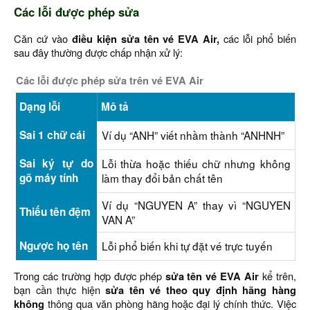
Các lỗi được phép sửa
Căn cứ vào
điều kiện sửa tên vé EVA Air,
các lỗi phổ biến
sau đây thường được chấp nhận xử lý:
Các lỗi được phép sửa trên vé EVA Air
Dạng lỗi
Mô tả
Sai 1 chữ cái
Ví dụ “ANH” viết nhầm thành “ANHNH”
Sai ký tự do
Lỗi thừa hoặc thiếu chữ nhưng không
gõ máy tính
làm thay đổi bản chất tên
Ví dụ “NGUYEN A” thay vì “NGUYEN
Thiếu tên đệm
VAN A”
Ngược họ tên
Lỗi phổ biến khi tự đặt vé trực tuyến
Trong các trường hợp được phép
sửa tên vé EVA Air
kể trên,
bạn cần thực hiện
sửa tên vé theo quy định hãng hàng
không
thông qua văn phòng hãng hoặc đại lý chính thức. Việc