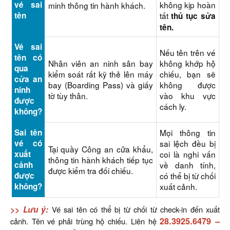
vé sai
không kịp hoàn
minh thông tin hành khách.
tên
tất
thủ tục sửa
tên.
Vé sai
Nếu tên trên vé
tên có
Nhân viên an ninh sân bay
không khớp hộ
qua
kiểm soát rất kỹ thẻ lên máy
chiếu, bạn sẽ
cửa an
bay (Boarding Pass) và giấy
không được
ninh
tờ tùy thân.
vào khu vực
được
cách ly.
không?
Sai tên
Mọi thông tin
vé có
sai lệch đều bị
Tại quầy Công an cửa khẩu,
xuất
coi là nghi vấn
thông tin hành khách tiếp tục
cảnh
về danh tính,
được kiểm tra đối chiếu.
được
có thể bị từ chối
không?
xuất cảnh.
>> Lưu ý:
Vé sai tên có thể bị từ chối từ check-in đến xuất
28.3925.6479
–
cảnh. Tên vé phải trùng hộ chiếu. Liên hệ