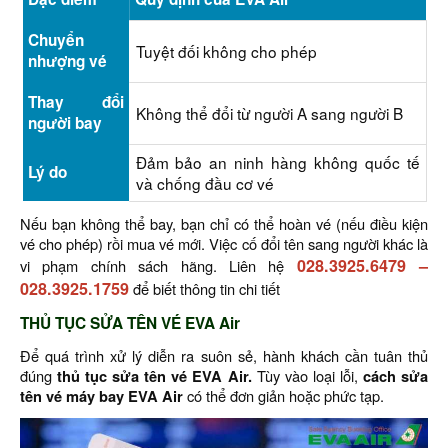
Chuyển
Tuyệt đối không cho phép
nhượng vé
Thay đổi
Không thể đổi từ người A sang người B
người bay
Đảm bảo an ninh hàng không quốc tế
Lý do
và chống đầu cơ vé
Nếu bạn không thể bay, bạn chỉ có thể hoàn vé (nếu điều kiện
vé cho phép) rồi mua vé mới. Việc cố đổi tên sang người khác là
028.3925.6479
–
vi phạm chính sách hãng. Liên hệ
028.3925.1759
để biết thông tin chi tiết
THỦ TỤC SỬA TÊN VÉ EVA Air
Để quá trình xử lý diễn ra suôn sẻ, hành khách cần tuân thủ
đúng
thủ tục sửa tên vé EVA Air.
Tùy vào loại lỗi,
cách sửa
tên vé máy bay EVA Air
có thể đơn giản hoặc phức tạp.