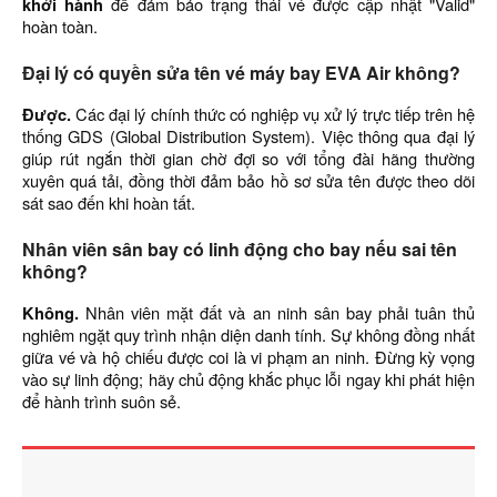
khởi hành
để đảm bảo trạng thái vé được cập nhật "Valid"
hoàn toàn.
Đại lý có quyền sửa tên vé máy bay EVA Air không?
Được.
Các đại lý chính thức có nghiệp vụ xử lý trực tiếp trên hệ
thống GDS (Global Distribution System). Việc thông qua đại lý
giúp rút ngắn thời gian chờ đợi so với tổng đài hãng thường
xuyên quá tải, đồng thời đảm bảo hồ sơ sửa tên được theo dõi
sát sao đến khi hoàn tất.
Nhân viên sân bay có linh động cho bay nếu sai tên
không?
Không.
Nhân viên mặt đất và an ninh sân bay phải tuân thủ
nghiêm ngặt quy trình nhận diện danh tính. Sự không đồng nhất
giữa vé và hộ chiếu được coi là vi phạm an ninh. Đừng kỳ vọng
vào sự linh động; hãy chủ động khắc phục lỗi ngay khi phát hiện
để hành trình suôn sẻ.