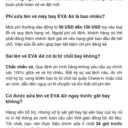
buộc phải hoàn vé và đặt mới.
Phí sửa tên vé máy bay EVA Air là bao nhiêu?
Mức phí thường dao động từ
50 USD đến 150 USD
tùy vào loại
lỗi và quy định hạng vé. Ngoài phí cố định, khách hàng có thể
phải đóng thêm chênh lệch giá vé nếu hạng ghế ban đầu đã hết
chỗ. Việc sửa lỗi sớm giúp bạn tiết kiệm chi phí đáng kể.
Sai tên vé EVA Air có bị từ chối bay không?
Chắc chắn có.
Quy định an ninh hàng không yêu cầu sự chính
xác 100% giữa vé và hộ chiếu. Bất kỳ sự sai lệch nào, dù chỉ
một ký tự, cũng khiến bạn bị từ chối tại quầy Check-in hoặc cửa
an ninh, dẫn đến nguy cơ lỡ chuyến và tổn thất chi phí lớn.
Có được sửa tên vé EVA Air ngay trước giờ bay
không?
Hãng vẫn hỗ trợ, nhưng xử lý sát giờ bay tại sân bay cực kỳ rủi
ro vì hệ thống an ninh toàn cầu cần thời gian đồng bộ dữ liệu.
Tốt nhất, bạn nên thực hiện chỉnh sửa ít nhất
24 giờ trước