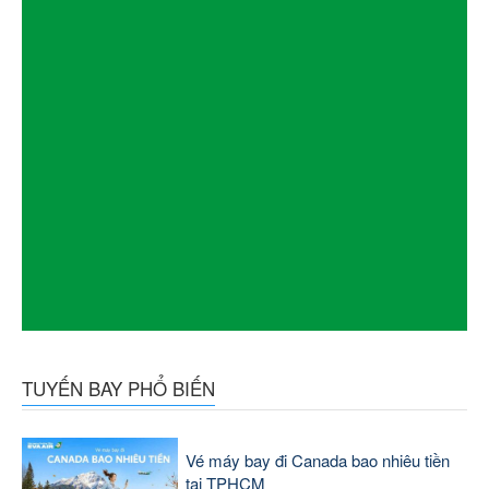
TUYẾN BAY PHỔ BIẾN
Vé máy bay đi Canada bao nhiêu tiền
tại TPHCM