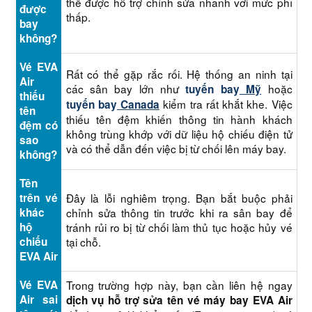
thể được hỗ trợ chỉnh sửa nhanh với mức phí
được
thấp.
bay
không?
Vé EVA
Rất có thể gặp rắc rối. Hệ thống an ninh tại
Air
các sân bay lớn như
hoặc
tuyến bay
Mỹ
thiếu
kiểm tra rất khắt khe. Việc
tuyến bay
Canada
tên
thiếu tên đệm khiến thông tin hành khách
đệm có
không trùng khớp với dữ liệu hộ chiếu điện tử
sao
và có thể dẫn đến việc bị từ chối lên máy bay.
không?
Tên
trên vé
Đây là lỗi nghiêm trọng. Bạn bắt buộc phải
khác
chỉnh sửa thông tin trước khi ra sân bay để
hộ
tránh rủi ro bị từ chối làm thủ tục hoặc hủy vé
chiếu
tại chỗ.
EVA Air
Vé EVA
Trong trường hợp này, bạn cần liên hệ ngay
Air sai
dịch vụ hỗ trợ sửa tên vé máy bay EVA Air