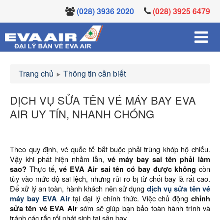
(028) 3936 2020
(028) 3925 6479
Trang chủ
Thông tin cần biết
DỊCH VỤ SỬA TÊN VÉ MÁY BAY EVA
AIR UY TÍN, NHANH CHÓNG
Theo quy định, vé quốc tế bắt buộc phải trùng khớp hộ chiếu.
Vậy khi phát hiện nhầm lẫn,
vé máy bay sai tên phải làm
sao?
Thực tế,
vé EVA Air sai tên có bay được không
còn
tùy vào mức độ sai lệch, nhưng rủi ro bị từ chối bay là rất cao.
Để xử lý an toàn, hành khách nên sử dụng
dịch vụ sửa tên vé
máy bay EVA Air
tại đại lý chính thức. Việc chủ động
chỉnh
sửa tên vé EVA Air
sớm sẽ giúp bạn bảo toàn hành trình và
tránh các rắc rối phát sinh tại sân bay.