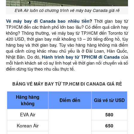
EVA Air luôn có chương trình vé máy bay Canada giá rẻ
Vé máy bay đi Canada bao nhiêu tiền
?
Thời gian bay từ
TP.HCM đến các thành phố lớn bao lâu? Có điểm quá cảnh hay
không? Thông thường, vé máy bay từ TP.HCM đến Toronto từ
420 USD, thời gian bay mất khoảng 13 – 20 tiếng đồng hồ, tùy
hãng bay và thời gian bay. Tùy vào hãng hàng không mà điểm
quá cảnh cũng khác nhau chủ yếu là ở Đài Loan, Hàn Quốc,
Nhật Bản. Do đó,
Hành trình bay từ TPHCM đi Canada
của
mỗi hành khách sẽ có sự linh hoạt về thời gian nối chuyến và số
điểm dừng tùy theo nhu cầu thực tế.
BẢNG VÉ MÁY BAY TỪ TP.HCM ĐI CANADA GIÁ RẺ
Hãng hàng
Điểm đến
Giá vé từ USD
không
EVA Air
580
Korean Air
650