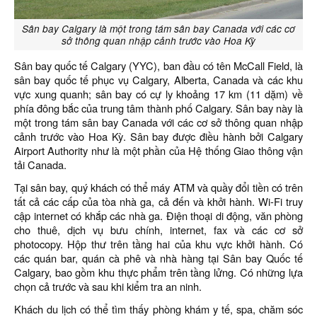
Sân bay Calgary là một trong tám sân bay Canada với các cơ
sở thông quan nhập cảnh trước vào Hoa Kỳ
Sân bay quốc tế Calgary (YYC), ban đầu có tên McCall Field, là
sân bay quốc tế phục vụ Calgary, Alberta, Canada và các khu
vực xung quanh; sân bay có cự ly khoảng 17 km (11 dặm) về
phía đông bắc của trung tâm thành phố Calgary. Sân bay này là
một trong tám sân bay Canada với các cơ sở thông quan nhập
cảnh trước vào Hoa Kỳ. Sân bay được điều hành bởi Calgary
Airport Authority như là một phần của Hệ thống Giao thông vận
tải Canada.
Tại sân bay, quý khách có thể máy ATM và quầy đổi tiền có trên
tất cả các cấp của tòa nhà ga, cả đến và khởi hành. Wi-Fi truy
cập internet có khắp các nhà ga. Điện thoại di động, văn phòng
cho thuê, dịch vụ bưu chính, internet, fax và các cơ sở
photocopy. Hộp thư trên tầng hai của khu vực khởi hành. Có
các quán bar, quán cà phê và nhà hàng tại Sân bay Quốc tế
Calgary, bao gồm khu thực phẩm trên tầng lửng. Có những lựa
chọn cả trước và sau khi kiểm tra an ninh.
Khách du lịch có thể tìm thấy phòng khám y tế, spa, chăm sóc