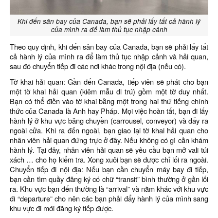
Khi đến sân bay của Canada, bạn sẽ phải lấy tất cả hành lý
của mình ra để làm thủ tục nhập cảnh
Theo quy định, khi đến sân bay của Canada, bạn sẽ phải lấy tất
cả hành lý của mình ra để làm thủ tục nhập cảnh và hải quan,
sau đó chuyển tiếp đi các nơi khác trong nội địa (nếu có).
Tờ khai hải quan: Gần đến Canada, tiếp viên sẽ phát cho bạn
một tờ khai hải quan (kiêm mẫu di trú) gồm một tờ duy nhất.
Bạn có thể điền vào tờ khai bằng một trong hai thứ tiếng chính
thức của Canada là Anh hay Pháp. Mọi việc hoàn tất, bạn đi lấy
hành lý ở khu vực băng chuyền (carrousel, conveyor) và đẩy ra
ngoài cửa. Khi ra đến ngoài, bạn giao lại tờ khai hải quan cho
nhân viên hải quan đứng trực ở đây. Nếu không có gì cần khám
hành lý. Tại đây, nhân viên hải quan sẽ yêu cầu bạn mở vali túi
xách … cho họ kiểm tra. Xong xuôi bạn sẽ được chỉ lối ra ngoài.
Chuyển tiếp đi nội địa: Nếu bạn cần chuyển máy bay đi tiếp,
bạn cần tìm quầy đăng ký có chữ “transit” bình thường ở gần lối
ra. Khu vực bạn đến thường là “arrival” và nằm khác với khu vực
đi “departure” cho nên các bạn phải đẩy hành lý của mình sang
khu vực đi mới đăng ký tiếp được.