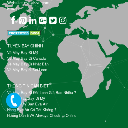
Website: evaair-vn.com
Email:
TUYẾN BAY CHÍNH
Vé Máy Bay Đi Mỹ
Vé Máy Bay Đi Canada
Vé Máy Bay Đi Nhật Bản
Vé Máy Bay đi Đài Loan
THÔNG TIN CẦN BIẾT
Vé Máy Bay Đi Đài Loan Giá Bao Nhiêu ?
Đặt Vé Máy Bay Đi Mỹ
Đổi Vé Máy Bay Eva Air
Hãng Eva Air Có Tốt Không ?
Hướng Dẫn EVA Airways Check In Online