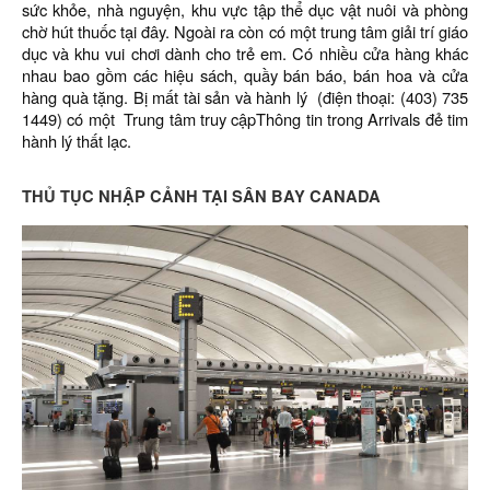
sức khỏe, nhà nguyện, khu vực tập thể dục vật nuôi và phòng
chờ hút thuốc tại đây. Ngoài ra còn có một trung tâm giải trí giáo
dục và khu vui chơi dành cho trẻ em. Có nhiều cửa hàng khác
nhau bao gồm các hiệu sách, quầy bán báo, bán hoa và cửa
hàng quà tặng. Bị mất tài sản và hành lý (điện thoại: (403) 735
1449) có một Trung tâm truy cậpThông tin trong Arrivals đẻ tim
hành lý thất lạc.
THỦ TỤC NHẬP CẢNH TẠI SÂN BAY CANADA