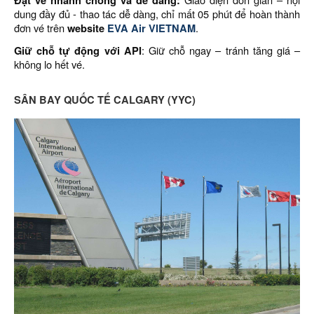
Đặt vé nhanh chóng và dễ dàng:
dung đầy đủ - thao tác dễ dàng, chỉ mất 05 phút để hoàn thành
đơn vé trên
website
EVA Air VIETNAM
.
Giữ chỗ tự động với API
: Giữ chỗ ngay – tránh tăng giá –
không lo hết vé.
SÂN BAY QUỐC TẾ CALGARY (YYC)