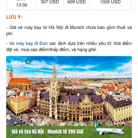
307 USD
609 USD
1029 USD
13:30
LƯU Ý:
- Giá vé máy bay từ Hà Nội đi Munich chưa bao gồm thuế và
phí.
-
Vé máy bay đi Đức
xác định dựa trên nhiều yếu tố: thời điểm
đặt vé, mùa cao điểm/thấp điểm, và hạng ghế.