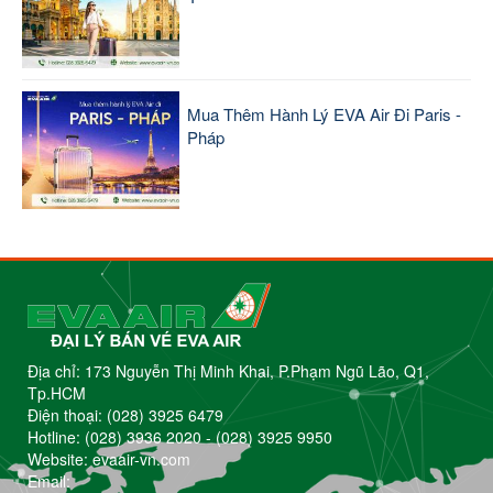
Mua Thêm Hành Lý EVA Air Đi Paris -
Pháp
Địa chỉ: 173 Nguyễn Thị Minh Khai, P.Phạm Ngũ Lão, Q1,
Tp.HCM
Điện thoại:
(028) 3925 6479
Hotline:
(028) 3936 2020
-
(028) 3925 9950
Website: evaair-vn.com
Email: