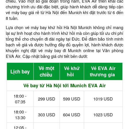
chiều. Vào một số giai đoạn trong năm, EVA Air triển khai các
chương trình ưu đãi đặc biệt, giúp hành khách dễ dàng tiếp cận
vé máy bay giá rẻ từ Hà Nội đến Munich khi đặt trước từ 6 đến
8 tuần.
Lựa chọn vé máy bay khứ hồi Hà Nội Munich không chỉ mang
lại sự linh hoạt cho hành trình khứ hồi mà còn giúp tối ưu chi phí
tổng thể cho chuyến đi dài ngày tại Đức. Để đảm bảo tính minh
bạch về giá và được hưởng đầy đủ quyền lợi, hành khách được
khuyến nghị đặt vé máy bay đi Munich online tại Văn phòng
EVA Air. Cập nhật bảng giá chi tiết bên dưới:
Vé một
Vé khứ
Vé EVA Air
Lịch bay
chiều
hồi
thương gia
Vé bay từ Hà Nội tới Munich EVA Air
18:00 -
299 USD
599 USD
1019 USD
07:35
18:00 -
303 USD
604 USD
1023 USD
13:30
12:05 -