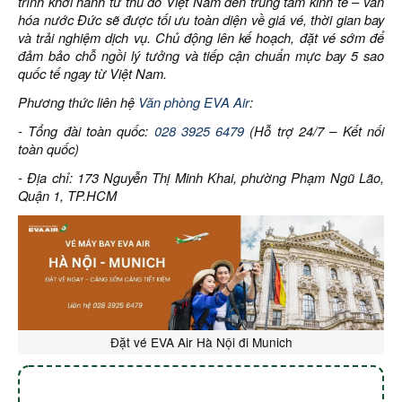
trình khởi hành từ thủ đô Việt Nam đến trung tâm kinh tế – văn
hóa nước Đức sẽ được tối ưu toàn diện về giá vé, thời gian bay
và trải nghiệm dịch vụ. Chủ động lên kế hoạch, đặt vé sớm để
đảm bảo chỗ ngồi lý tưởng và tiếp cận chuẩn mực bay 5 sao
quốc tế ngay từ Việt Nam.
Phương thức liên hệ
Văn phòng EVA Air
:
- Tổng đài toàn quốc:
028 3925 6479
(Hỗ trợ 24/7 – Kết nối
toàn quốc)
- Địa chỉ: 173 Nguyễn Thị Minh Khai, phường Phạm Ngũ Lão,
Quận 1, TP.HCM
Đặt vé EVA Air Hà Nội đi Munich