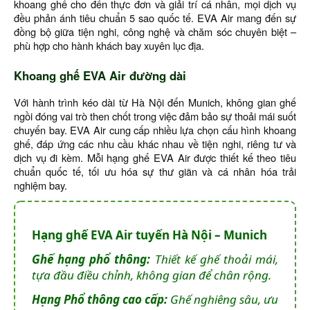
khoang ghế cho đến thực đơn và giải trí cá nhân, mọi dịch vụ
đều phản ánh tiêu chuẩn 5 sao quốc tế. EVA Air mang đến sự
đồng bộ giữa tiện nghi, công nghệ và chăm sóc chuyên biệt –
phù hợp cho hành khách bay xuyên lục địa.
Khoang ghế EVA Air đường dài
Với hành trình kéo dài từ Hà Nội đến Munich, không gian ghế
ngồi đóng vai trò then chốt trong việc đảm bảo sự thoải mái suốt
chuyến bay. EVA Air cung cấp nhiều lựa chọn cấu hình khoang
ghế, đáp ứng các nhu cầu khác nhau về tiện nghi, riêng tư và
dịch vụ đi kèm. Mỗi hạng ghế EVA Air được thiết kế theo tiêu
chuẩn quốc tế, tối ưu hóa sự thư giãn và cá nhân hóa trải
nghiệm bay.
Hạng ghế EVA Air tuyến Hà Nội – Munich
Ghế hạng phổ thông:
Thiết kế ghế thoải mái,
tựa đầu điều chỉnh, không gian để chân rộng.
Hạng Phổ thông cao cấp:
Ghế nghiêng sâu, ưu