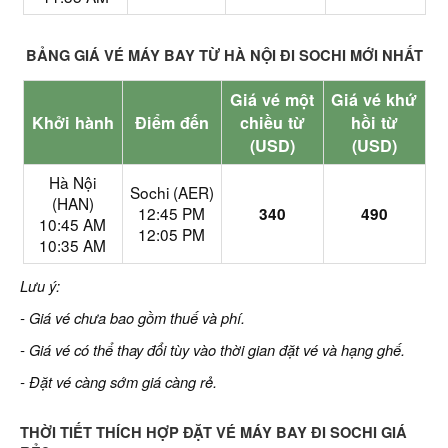
BẢNG GIÁ VÉ MÁY BAY TỪ HÀ NỘI ĐI SOCHI MỚI NHẤT
Giá vé một
Giá vé khứ
Khởi hành
Điểm đến
chiều từ
hồi từ
(USD)
(USD)
Hà Nội
Sochi (AER)
(HAN)
12:45 PM
340
490
10:45 AM
12:05 PM
10:35 AM
Lưu ý:
- Giá vé chưa bao gồm thuế và phí.
- Giá vé có thể thay đổi tùy vào thời gian đặt vé và hạng ghế.
- Đặt vé càng sớm giá càng rẻ.
THỜI TIẾT THÍCH HỢP ĐẶT VÉ MÁY BAY ĐI SOCHI GIÁ