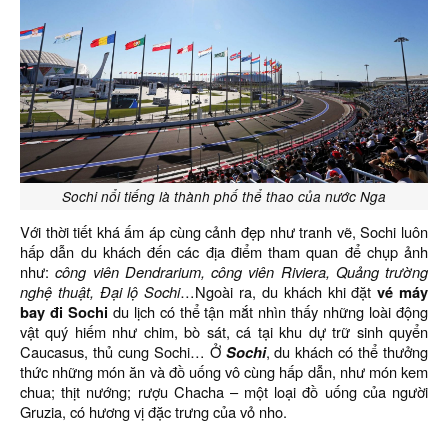
Sochi nổi tiếng là thành phố thể thao của nước Nga
Với thời tiết khá ấm áp cùng cảnh đẹp như tranh vẽ, Sochi luôn
hấp dẫn du khách đến các địa điểm tham quan để chụp ảnh
như:
công viên Dendrarium, công viên Riviera, Quảng trường
nghệ thuật, Đại lộ Sochi
…Ngoài ra, du khách khi đặt
vé máy
bay đi Sochi
du lịch có thể tận mắt nhìn thấy những loài động
vật quý hiếm như chim, bò sát, cá tại khu dự trữ sinh quyển
Caucasus, thủ cung Sochi… Ở
Sochi
, du khách có thể thưởng
thức những món ăn và đồ uống vô cùng hấp dẫn, như món kem
chua; thịt nướng; rượu Chacha – một loại đồ uống của người
Gruzia, có hương vị đặc trưng của vỏ nho.