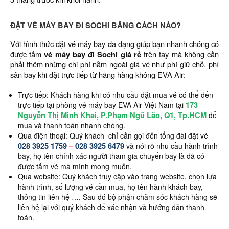
ĐẶT VÉ MÁY BAY ĐI SOCHI BẰNG CÁCH NÀO?
Với hình thức đặt vé máy bay đa dạng giúp bạn nhanh chóng có
được tấm
vé máy bay đi Sochi giá rẻ
trên tay mà không cần
phải thêm những chi phí nằm ngoài giá vé như phí giữ chỗ, phí
sân bay khi đặt trực tiếp từ hãng hàng không EVA Air:
Trực tiếp: Khách hàng khi có nhu cầu đặt mua vé có thể đến
173
trực tiếp tại phòng vé máy bay EVA Air Việt Nam tại
Nguyễn Thị Minh Khai, P.Phạm Ngũ Lão, Q1, Tp.HCM
để
mua và thanh toán nhanh chóng.
Qua điện thoại: Quý khách chỉ cần gọi đến tổng đài đặt vé
028 3925 1759
–
028 3925 6479
và nói rõ nhu cầu hành trình
bay, họ tên chính xác người tham gia chuyến bay là đã có
được tấm vé mà mình mong muốn.
Qua website: Quý khách truy cập vào trang website, chọn lựa
hành trình, số lượng vé cần mua, họ tên hành khách bay,
thông tin liên hệ …. Sau đó bộ phận chăm sóc khách hàng sẽ
liên hệ lại với quý khách để xác nhận và hướng dẫn thanh
toán.