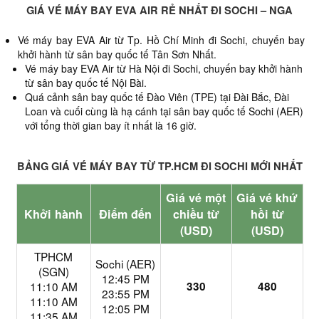
GIÁ VÉ MÁY BAY EVA AIR RẺ NHẤT ĐI SOCHI – NGA
Vé máy bay EVA Air từ Tp. Hồ Chí Minh đi Sochi,
chuyến bay
khởi hành từ sân bay quốc tế Tân Sơn Nhất.
Vé máy bay EVA Air từ Hà Nội đi Sochi, chuyến bay khởi hành
từ sân bay quốc tế Nội Bài.
Quá cảnh sân bay quốc tế Đào Viên (TPE) tại Đài Bắc, Đài
Loan và cuối cùng là hạ cánh tại sân bay quốc tế Sochi (AER)
với tổng thời gian bay ít nhất là 16 giờ.
BẢNG GIÁ VÉ MÁY BAY TỪ TP.HCM ĐI SOCHI MỚI NHẤT
Giá vé một
Giá vé khứ
Khởi hành
Điểm đến
chiều từ
hồi từ
(USD)
(USD)
TPHCM
Sochi (AER)
(SGN)
12:45 PM
11:10 AM
330
480
23:55 PM
11:10 AM
12:05 PM
11:35 AM