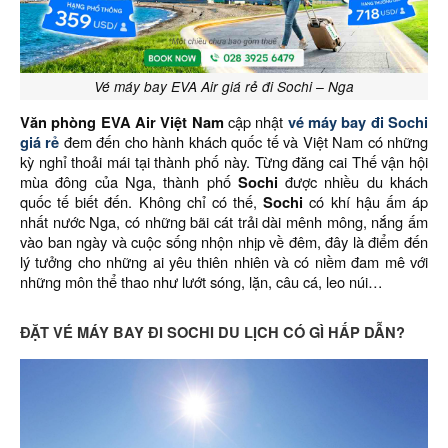
Vé máy bay EVA Air giá rẻ đi Sochi – Nga
Văn phòng EVA Air Việt Nam
cập nhật
vé máy bay đi Sochi
giá rẻ
đem đến cho hành khách quốc tế và Việt Nam có những
kỳ nghỉ thoải mái tại thành phố này. Từng đăng cai Thế vận hội
mùa đông của Nga, thành phố
Sochi
được nhiều du khách
quốc tế biết đến. Không chỉ có thế,
Sochi
có khí hậu ấm áp
nhất nước Nga, có những bãi cát trải dài mênh mông, nắng ấm
vào ban ngày và cuộc sống nhộn nhịp về đêm, đây là điểm đến
lý tưởng cho những ai yêu thiên nhiên và có niềm đam mê với
những môn thể thao như lướt sóng, lặn, câu cá, leo núi…
ĐẶT VÉ MÁY BAY ĐI SOCHI DU LỊCH CÓ GÌ HẤP DẪN?