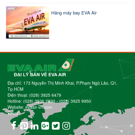
Hãng máy bay EVA Air
Địa chỉ: 173 Nguyễn Thị Minh Khai, P.Phạm Ngũ Lão, Q1,
Tp.HCM
Điện thoại:
(028) 3925 6479
Hotline:
(028) 3936 2020
-
(028) 3925 9950
Website: evaair-vn.com
Email: