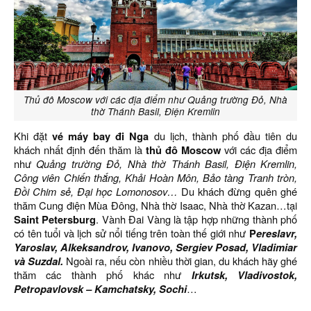
Thủ đô Moscow với các địa điểm như Quảng trường Đỏ, Nhà
thờ Thánh Basil, Điện Kremlin
Khi đặt
vé máy bay đi Nga
du lịch, thành phố đầu tiên du
khách nhất định đến thăm là
thủ đô Moscow
với các địa điểm
như
Quảng trường Đỏ, Nhà thờ Thánh Basil, Điện Kremlin,
Công viên Chiến thắng, Khải Hoàn Môn, Bảo tàng Tranh tròn,
Đồi Chim sẻ, Đại học Lomonosov…
Du khách đừng quên ghé
thăm Cung điện Mùa Đông, Nhà thờ Isaac, Nhà thờ Kazan…tại
Saint Petersburg
. Vành Đai Vàng là tập hợp những thành phố
có tên tuổi và lịch sử nổi tiếng trên toàn thế giới như
P
ereslavr,
Yaroslav, Alkeksandrov, Ivanovo, Sergiev Posad, Vladimiar
và Suzdal.
Ngoài ra, nếu còn nhiều thời gian, du khách hãy ghé
thăm các thành phố khác như
Irkutsk, Vladivostok,
Petropavlovsk – Kamchatsky, Sochi
…