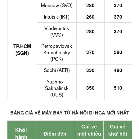
Moscow (SVO)
280
370
Irkutsk (IKT)
260
370
Vladivostok
280
370
(VVO)
Petropavlovsk
TP.HCM
Kamchatsky
370
580
(SGN)
(PCK)
Sochi (AER)
330
480
Yuzhno –
Sakhalinsk
350
510
(UUS)
BẢNG GIÁ VÉ MÁY BAY TỪ HÀ NỘI ĐI NGA MỚI NHẤT
Giá vé
Giá vé
Khởi
Điểm đến
một chiều
khứ hồi
hành