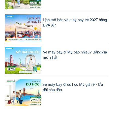
Lịch mở bán vé máy bay tết 2027 hãng
EVA Air
Vé máy bay đi Mỹ bao nhiêu? Bảng giá
mới nhất
vé máy bay đi du học Mỹ giá rẻ - Ưu
đãi hấp dẫn