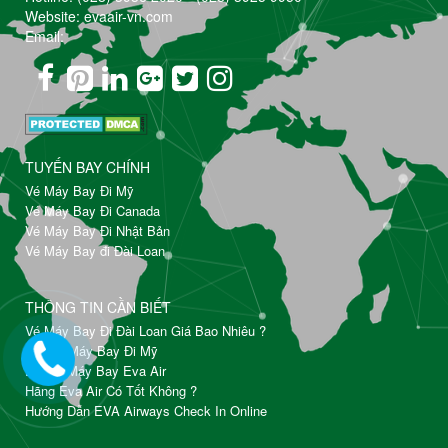
Website: evaair-vn.com
Email:
TUYẾN BAY CHÍNH
Vé Máy Bay Đi Mỹ
Vé Máy Bay Đi Canada
Vé Máy Bay Đi Nhật Bản
Vé Máy Bay đi Đài Loan
THÔNG TIN CẦN BIẾT
Vé Máy Bay Đi Đài Loan Giá Bao Nhiêu ?
Đặt Vé Máy Bay Đi Mỹ
Đổi Vé Máy Bay Eva Air
Hãng Eva Air Có Tốt Không ?
Hướng Dẫn EVA Airways Check In Online