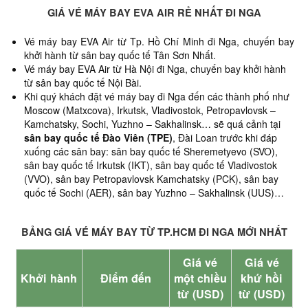
GIÁ VÉ MÁY BAY EVA AIR RẺ NHẤT ĐI NGA
Vé máy bay EVA Air từ Tp. Hồ Chí Minh đi Nga,
chuyến bay
khởi hành từ sân bay quốc tế Tân Sơn Nhất.
Vé máy bay EVA Air từ Hà Nội đi Nga, chuyến bay khởi hành
từ sân bay quốc tế Nội Bài.
Khi quý khách đặt vé máy bay đi Nga đến các thành phố như
Moscow (Matxcova), Irkutsk, Vladivostok, Petropavlovsk –
Kamchatsky, Sochi, Yuzhno – Sakhalinsk… sẽ quá cảnh tại
sân bay quốc tế Đào Viên (TPE)
, Đài Loan trước khi đáp
xuống các sân bay: sân bay quốc tế Sheremetyevo (SVO),
sân bay quốc tế Irkutsk (IKT), sân bay quốc tế Vladivostok
(VVO), sân bay Petropavlovsk Kamchatsky (PCK), sân bay
quốc tế Sochi (AER), sân bay Yuzhno – Sakhalinsk (UUS)…
BẢNG GIÁ VÉ MÁY BAY TỪ TP.HCM ĐI NGA MỚI NHẤT
Giá vé
Giá vé
Khởi hành
Điểm đến
một chiều
khứ hồi
từ (USD)
từ (USD)