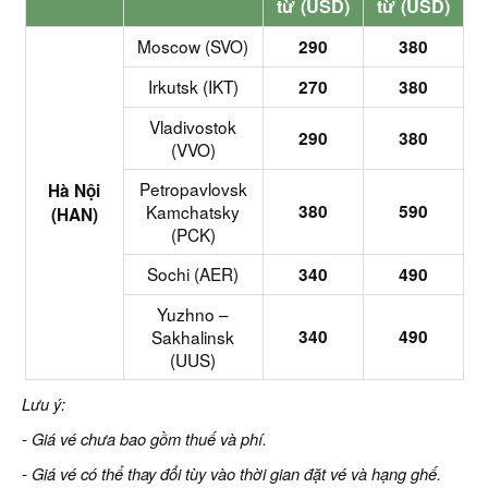
từ (USD)
từ (USD)
Moscow (SVO)
290
380
Irkutsk (IKT)
270
380
Vladivostok
290
380
(VVO)
Petropavlovsk
Hà Nội
Kamchatsky
380
590
(HAN)
(PCK)
Sochi (AER)
340
490
Yuzhno –
Sakhalinsk
340
490
(UUS)
Lưu ý:
- Giá vé chưa bao gồm thuế và phí.
- Giá vé có thể thay đổi tùy vào thời gian đặt vé và hạng ghế.