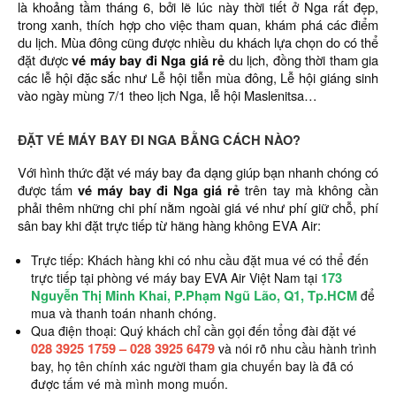
là khoảng tầm tháng 6, bởi lẽ lúc này thời tiết ở Nga rất đẹp,
trong xanh, thích hợp cho việc tham quan, khám phá các điểm
du lịch. Mùa đông cũng được nhiều du khách lựa chọn do có thể
đặt được
vé máy bay đi Nga giá rẻ
du lịch, đồng thời tham gia
các lễ hội đặc sắc như Lễ hội tiễn mùa đông, Lễ hội giáng sinh
vào ngày mùng 7/1 theo lịch Nga, lễ hội Maslenitsa…
ĐẶT VÉ MÁY BAY ĐI NGA BẰNG CÁCH NÀO?
Với hình thức đặt vé máy bay đa dạng giúp bạn nhanh chóng có
được tấm
vé máy bay đi Nga giá rẻ
trên tay mà không cần
phải thêm những chi phí nằm ngoài giá vé như phí giữ chỗ, phí
sân bay khi đặt trực tiếp từ hãng hàng không EVA Air:
Trực tiếp: Khách hàng khi có nhu cầu đặt mua vé có thể đến
173
trực tiếp tại phòng vé máy bay EVA Air Việt Nam tại
Nguyễn Thị Minh Khai, P.Phạm Ngũ Lão, Q1, Tp.HCM
để
mua và thanh toán nhanh chóng.
Qua điện thoại: Quý khách chỉ cần gọi đến tổng đài đặt vé
028 3925 1759 – 028 3925 6479
và nói rõ nhu cầu hành trình
bay, họ tên chính xác người tham gia chuyến bay là đã có
được tấm vé mà mình mong muốn.