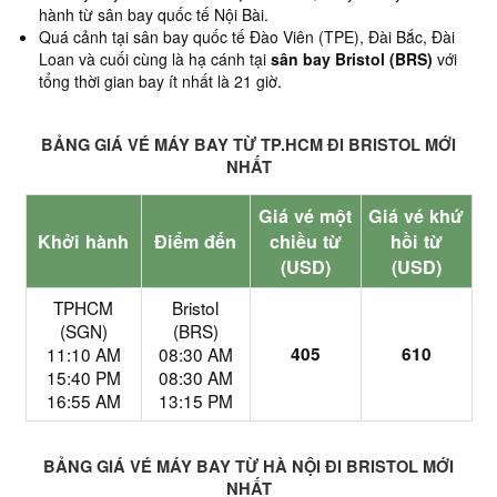
hành từ sân bay quốc tế Nội Bài.
Quá cảnh tại sân bay quốc tế Đào Viên (TPE), Đài Bắc, Đài
Loan và cuối cùng là hạ cánh tại
sân bay Bristol (BRS)
với
tổng thời gian bay ít nhất là 21 giờ.
BẢNG GIÁ VÉ MÁY BAY TỪ TP.HCM ĐI BRISTOL MỚI
NHẤT
Giá vé một
Giá vé khứ
Khởi hành
Điểm đến
chiều từ
hồi từ
(USD)
(USD)
TPHCM
Bristol
(SGN)
(BRS)
11:10 AM
08:30 AM
405
610
15:40 PM
08:30 AM
16:55 AM
13:15 PM
BẢNG GIÁ VÉ MÁY BAY TỪ HÀ NỘI ĐI BRISTOL MỚI
NHẤT