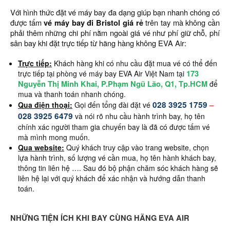
Với hình thức đặt vé máy bay đa dạng giúp bạn nhanh chóng có
được tấm
vé máy bay đi Bristol giá rẻ
trên tay mà không cần
phải thêm những chi phí nằm ngoài giá vé như phí giữ chỗ, phí
sân bay khi đặt trực tiếp từ hãng hàng không EVA Air:
Trực tiếp:
Khách hàng khi có nhu cầu đặt mua vé có thể đến
173
trực tiếp tại phòng vé máy bay EVA Air Việt Nam tại
Nguyễn Thị Minh Khai, P.Phạm Ngũ Lão, Q1, Tp.HCM
để
mua và thanh toán nhanh chóng.
028 3925 1759
–
Qua điện thoại:
Gọi đến tổng đài đặt vé
028 3925 6479
và nói rõ nhu cầu hành trình bay, họ tên
chính xác người tham gia chuyến bay là đã có được tấm vé
mà mình mong muốn.
Qua website:
Quý khách truy cập vào trang website, chọn
lựa hành trình, số lượng vé cần mua, họ tên hành khách bay,
thông tin liên hệ …. Sau đó bộ phận chăm sóc khách hàng sẽ
liên hệ lại với quý khách để xác nhận và hướng dẫn thanh
toán.
NHỮNG TIỆN ÍCH KHI BAY CÙNG HÃNG EVA AIR