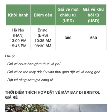
Giá vé một
Giá vé khứ
Khởi hành
Điểm đến
chiều từ
hồi từ
(USD)
(USD)
Hà Nội
Bristol
(HAN)
(BRS)
380
560
13:00 PM
10:35 AM
15:45 PM
08:30 AM
Lưu ý:
- Giá vé chưa bao gồm thuế và phí.
- Giá vé có thể thay đổi tùy vào thời gian đặt vé và hạng ghế.
- Đặt vé càng sớm giá càng rẻ.
THỜI ĐIỂM THÍCH HỢP ĐẶT VÉ MÁY BAY ĐI BRISTOL
GIÁ RẺ