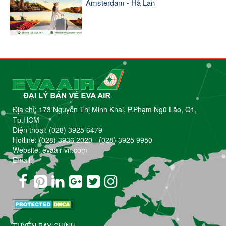
Amsterdam - Hà Lan
Địa chỉ: 173 Nguyễn Thị Minh Khai, P.Phạm Ngũ Lão, Q1,
Tp.HCM
Điện thoại:
(028) 3925 6479
Hotline:
(028) 3936 2020
-
(028) 3925 9950
Website: evaair-vn.com
Email: