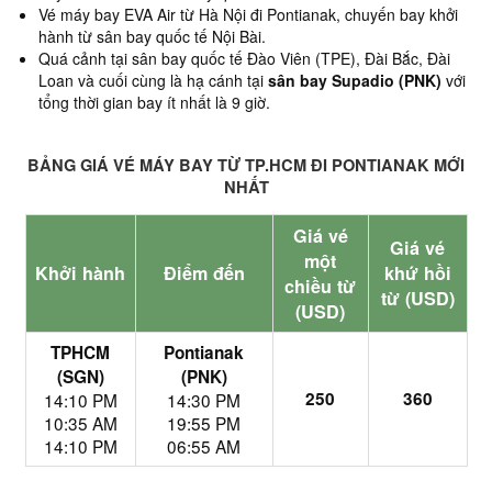
Vé máy bay EVA Air từ Hà Nội đi Pontianak, chuyến bay khởi
hành từ sân bay quốc tế Nội Bài.
Quá cảnh tại sân bay quốc tế Đào Viên (TPE), Đài Bắc, Đài
Loan và cuối cùng là hạ cánh tại
sân bay
Supadio (PNK)
với
tổng thời gian bay ít nhất là 9 giờ.
BẢNG GIÁ VÉ MÁY BAY TỪ TP.HCM ĐI PONTIANAK MỚI
NHẤT
Giá vé
Giá vé
một
Khởi hành
Điểm đến
khứ hồi
chiều từ
từ (USD)
(USD)
TPHCM
Pontianak
(SGN)
(PNK)
250
360
14:10 PM
14:30 PM
10:35 AM
19:55 PM
14:10 PM
06:55 AM