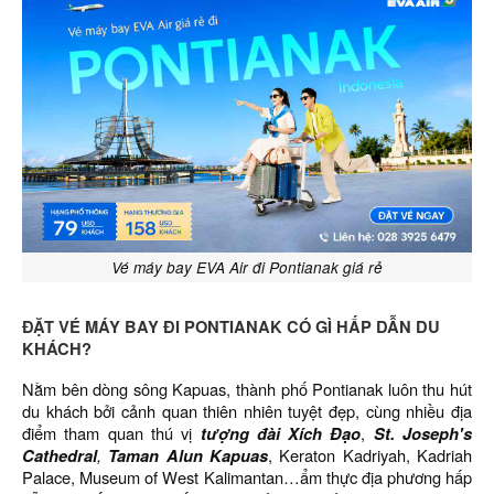
Vé máy bay EVA Air đi Pontianak giá rẻ
ĐẶT VÉ MÁY BAY ĐI PONTIANAK CÓ GÌ HẤP DẪN DU
KHÁCH?
Nằm bên dòng sông Kapuas, thành phố Pontianak luôn thu hút
du khách bởi cảnh quan thiên nhiên tuyệt đẹp, cùng nhiều địa
điểm tham quan thú vị
tượng đài Xích Đạo
,
St. Joseph's
Cathedral
,
Taman Alun Kapuas
, Keraton Kadriyah, Kadriah
Palace, Museum of West Kalimantan…ẩm thực địa phương hấp