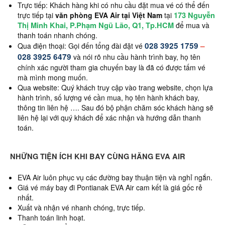
Trực tiếp: Khách hàng khi có nhu cầu đặt mua vé có thể đến
173 Nguyễn
trực tiếp tại
văn phòng EVA Air tại Việt Nam
tại
Thị Minh Khai, P.Phạm Ngũ Lão, Q1, Tp.HCM
để mua và
thanh toán nhanh chóng.
028 3925 1759
–
Qua điện thoại: Gọi đến tổng đài đặt vé
028 3925 6479
và nói rõ nhu cầu hành trình bay, họ tên
chính xác người tham gia chuyến bay là đã có được tấm vé
mà mình mong muốn.
Qua website: Quý khách truy cập vào trang website, chọn lựa
hành trình, số lượng vé cần mua, họ tên hành khách bay,
thông tin liên hệ …. Sau đó bộ phận chăm sóc khách hàng sẽ
liên hệ lại với quý khách để xác nhận và hướng dẫn thanh
toán.
NHỮNG TIỆN ÍCH KHI BAY CÙNG HÃNG EVA AIR
EVA Air luôn phục vụ các đường bay thuận tiện và nghỉ ngắn.
Giá vé máy bay đi Pontianak EVA Air cam kết là giá gốc rẻ
nhất.
Xuất và nhận vé nhanh chóng, trực tiếp.
Thanh toán linh hoạt.