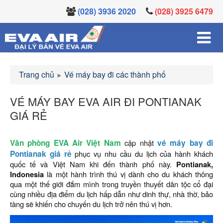
(028) 3936 2020
(028) 3925 6479
Trang chủ
Vé máy bay đi các thành phố
VÉ MÁY BAY EVA AIR ĐI PONTIANAK
GIÁ RẺ
Văn phòng EVA Air Việt Nam
cập nhật
vé máy bay đi
Pontianak giá rẻ
phục vụ nhu cầu du lịch của hành khách
quốc tế và Việt Nam khi đến thành phố này.
Pontianak,
Indonesia
là một hành trình thú vị dành cho du khách thông
qua một thế giới đắm mình trong truyền thuyết dân tộc cổ đại
cùng nhiều địa điểm du lịch hấp dẫn như dinh thự, nhà thờ, bảo
tàng sẽ khiến cho chuyến du lịch trở nên thú vị hơn.