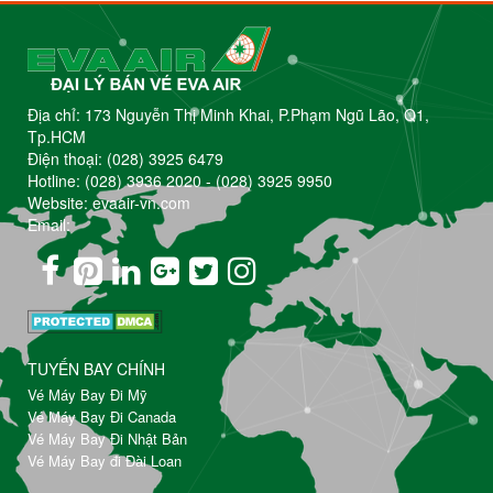
Địa chỉ: 173 Nguyễn Thị Minh Khai, P.Phạm Ngũ Lão, Q1,
Tp.HCM
Điện thoại:
(028) 3925 6479
Hotline:
(028) 3936 2020
-
(028) 3925 9950
Website: evaair-vn.com
Email:
TUYẾN BAY CHÍNH
Vé Máy Bay Đi Mỹ
Vé Máy Bay Đi Canada
Vé Máy Bay Đi Nhật Bản
Vé Máy Bay đi Đài Loan