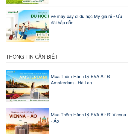
vé máy bay đi du học Mỹ giá rẻ - Ưu
đãi hấp dẫn
THÔNG TIN CẦN BIẾT
Mua Thêm Hành Lý EVA Air Đi
Amsterdam - Hà Lan
Mua Thêm Hành Lý EVA Air Đi Vienna
- Áo