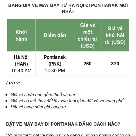
BẢNG GIÁ VÉ MÁY BAY TỪ HÀ NỘI ĐI PONTIANAK MỚI
NHẤT
Giá vé
Giá vé
Khởi
một
Điểm đến
khứ hồi
hành
chiều từ
từ (USD)
(USD)
Hà Nội
Pontianak
260
370
(HAN)
(PNK)
10:40 AM
14:30 PM
Lưu ý:
Giá vé chưa bao gồm thuế và phí.
Giá vé có thể thay đổi tùy vào thời gian đặt vé và hạng ghế.
Đặt vé càng sớm giá càng rẻ.
ĐẶT VÉ MÁY BAY ĐI PONTIANAK BẰNG CÁCH NÀO?
Với hình thức đặt vé máy bay đa dạng giúp bạn nhanh chóng có