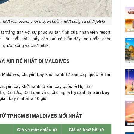
 lướt ván buồm, chơi thuyền buồm, lướt sóng và chơi jetski
át trắng tinh với sự phục vụ tận tình của nhân viên resort,
c, tận mắt nhìn thấy các loài cá biển đầy màu sắc, chèo
, lướt sóng và chơi jetski.
VA AIR RẺ NHẤT ĐI MALDIVES
 Maldives,
chuyến bay khởi hành từ sân bay quốc tế Tân
chuyến bay khởi hành từ sân bay quốc tế Nội Bài.
), Đài Bắc, Đài Loan và cuối cùng là hạ cánh tại
sân bay
 gian bay ít nhất là 10 giờ.
TỪ TP.HCM ĐI MALDIVES MỚI NHẤT
Giá vé một chiều từ
Giá vé khứ hồi từ