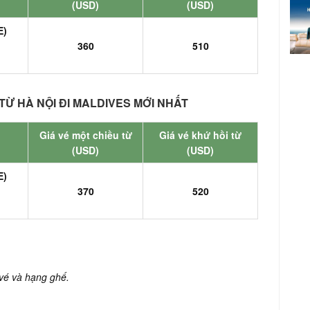
(USD)
(USD)
E)
360
510
TỪ HÀ NỘI ĐI MALDIVES MỚI NHẤT
Giá vé một chiều từ
Giá vé khứ hồi từ
(USD)
(USD)
E)
370
520
 vé và hạng ghế.