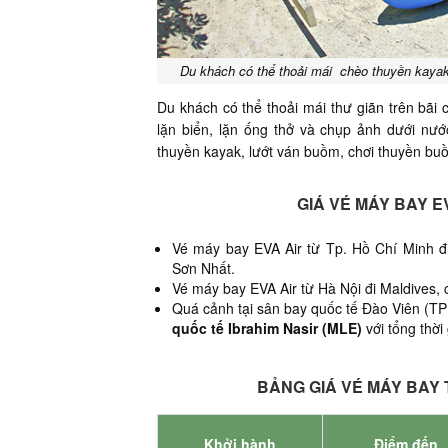
Du khách có thể thoải mái chèo thuyền kayak,
Du khách có thể thoải mái thư giãn trên bãi c
lặn biển, lặn ống thở và chụp ảnh dưới nướ
thuyền kayak, lướt ván buồm, chơi thuyền buồm
GIÁ VÉ MÁY BAY E
Vé máy bay EVA Air từ Tp. Hồ Chí Minh đi
Sơn Nhất.
Vé máy bay EVA Air từ Hà Nội đi Maldives, 
Quá cảnh tại sân bay quốc tế Đào Viên (TPE
quốc tế Ibrahim Nasir (MLE)
với tổng thời
BẢNG GIÁ VÉ MÁY BAY 
Khởi hành
Điểm đến