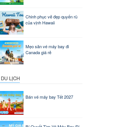
Chinh phục vẻ đẹp quyến rũ
của vịnh Hawaii
Mẹo săn vé máy bay đi
Canada giá rẻ
 DU LỊCH
Bán vé máy bay Tết 2027
Bí Quyết Tìm Vé Máy Bay Đi