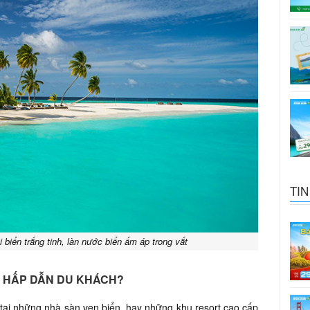
TIN
 biển trắng tinh, làn nước biển ấm áp trong vắt
GÌ HẤP DẪN DU KHÁCH?
 tại những nhà sàn ven biển, hay những khu resort cao cấp