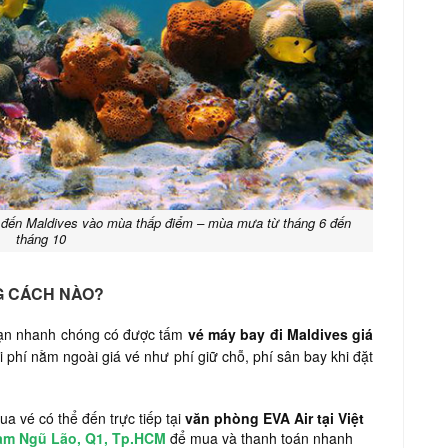
hể đến Maldives vào mùa thấp điểm – mùa mưa từ tháng 6 đến
tháng 10
G CÁCH NÀO?
 bạn nhanh chóng có được tấm
vé máy bay đi Maldives giá
phí nằm ngoài giá vé như phí giữ chỗ, phí sân bay khi đặt
a vé có thể đến trực tiếp tại
văn phòng EVA Air tại Việt
hạm Ngũ Lão, Q1, Tp.HCM
để mua và thanh toán nhanh