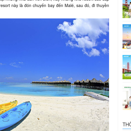
resort này là đón chuyến bay đến Malé, sau đó, đi thuyền
TH