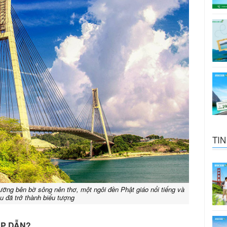
TIN
ưỡng bên bờ sông nên thơ, một ngôi đền Phật giáo nổi tiếng và
u đã trở thành biểu tượng
 HẤP DẪN?