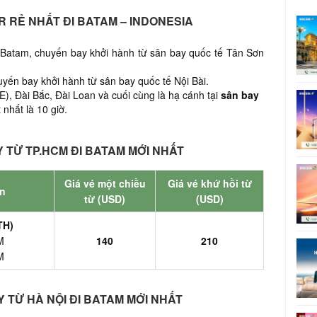
IR RẺ NHẤT ĐI BATAM – INDONESIA
 Batam,
chuyến bay khởi hành từ sân bay quốc tế Tân Sơn
yến bay khởi hành từ sân bay quốc tế Nội Bài.
), Đài Bắc, Đài Loan và cuối cùng là hạ cánh tại
sân bay
t nhất là 10 giờ.
 TỪ TP.HCM ĐI BATAM MỚI NHẤT
Giá vé một chiều
Giá vé khứ hồi từ
n
từ (USD)
(USD)
TH)
M
140
210
M
 TỪ HÀ NỘI ĐI BATAM MỚI NHẤT