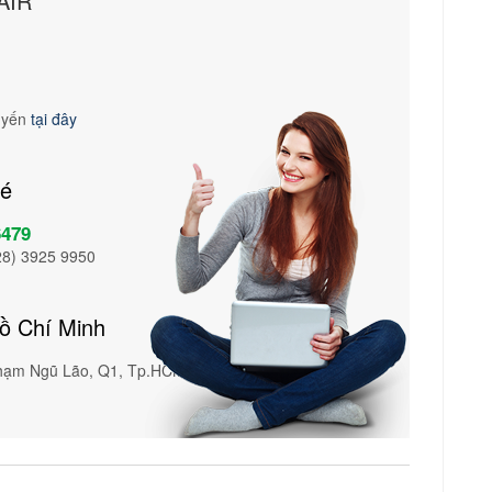
AIR
tuyến
tại đây
vé
6479
28) 3925 9950
Hồ Chí Minh
Phạm Ngũ Lão, Q1, Tp.HCM