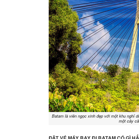
Batam là viên ngọc xinh đẹp với một khu nghỉ d
một cây cầ
ĐẶT VÉ MÁY BAY ĐI BATAM CÓ GÌ