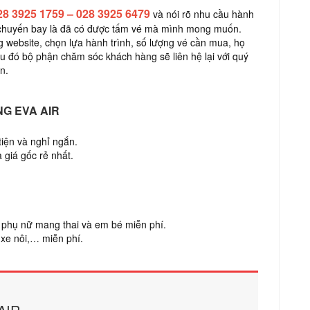
28 3925 1759 – 028 3925 6479
và nói rõ nhu cầu hành
a chuyến bay là đã có được tấm vé mà mình mong muốn.
 website, chọn lựa hành trình, số lượng vé cần mua, họ
au đó bộ phận chăm sóc khách hàng sẽ liên hệ lại với quý
n.
NG EVA AIR
tiện và nghỉ ngắn.
 giá gốc rẻ nhất.
t, phụ nữ mang thai và em bé miễn phí.
 xe nôi,… miễn phí.