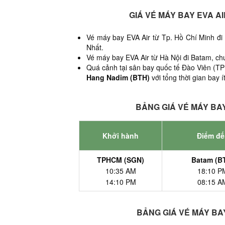
GIÁ VÉ MÁY BAY EVA A
Vé máy bay EVA Air từ Tp. Hồ Chí Minh đi
Nhất.
Vé máy bay EVA Air từ Hà Nội đi Batam, chu
Quá cảnh tại sân bay quốc tế Đào Viên (TPE
Hang Nadim (BTH)
với tổng thời gian bay í
BẢNG GIÁ VÉ MÁY BAY
Khởi hành
Điểm đế
TPHCM (SGN)
Batam (B
10:35 AM
18:10 P
14:10 PM
08:15 A
BẢNG GIÁ VÉ MÁY BAY