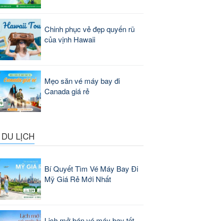
Chinh phục vẻ đẹp quyến rũ
của vịnh Hawaii
Mẹo săn vé máy bay đi
Canada giá rẻ
 DU LỊCH
Bí Quyết Tìm Vé Máy Bay Đi
Mỹ Giá Rẻ Mới Nhất
Lịch mở bán vé máy bay tết