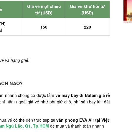
Giá vé một chiều
Giá vé khứ hồi từ
ến
từ (USD)
(USD)
TH)
150
220
M
 vé và hạng ghế.
ÁCH NÀO?
 bạn nhanh chóng có được tấm
vé máy bay đi Batam giá rẻ
hí nằm ngoài giá vé như phí giữ chỗ, phí sân bay khi đặt
ua vé có thể đến trực tiếp tại
văn phòng EVA Air tại Việt
hạm Ngũ Lão, Q1, Tp.HCM
để mua và thanh toán nhanh