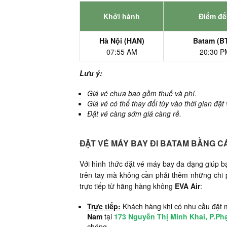
Khởi hành
Điểm đ
Hà Nội (HAN)
Batam (B
07:55 AM
20:30 P
Lưu ý:
Giá vé chưa bao gồm thuế và phí.
Giá vé có thể thay đổi tùy vào thời gian đặt
Đặt vé càng sớm giá càng rẻ.
ĐẶT VÉ MÁY BAY ĐI BATAM BẰNG C
Với hình thức đặt vé máy bay đa dạng giúp
trên tay mà không cần phải thêm những chi p
trực tiếp từ hãng hàng không
EVA Air
:
Trực tiếp:
Khách hàng khi có nhu cầu đặt m
Nam
tại
173 Nguyễn Thị Minh Khai, P.P
chóng.