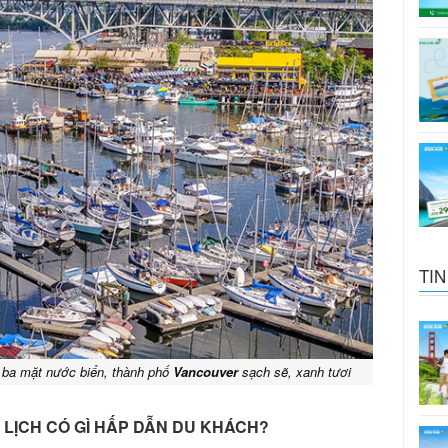
TIN
 ba mặt nước biển, thành phố
Vancouver
sạch sẽ, xanh tươi
 LỊCH CÓ GÌ HẤP DẪN DU KHÁCH?