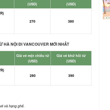
(USD)
(USD)
VR)
270
380
Ừ HÀ NỘI ĐI VANCOUVER MỚI NHẤT
Giá vé một chiều từ
Giá vé khứ hồi từ
(USD)
(USD)
VR)
280
390
 vé và hạng ghế.