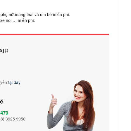
t, phụ nữ mang thai và em bé miễn phí.
 xe nôi,… miễn phí.
AIR
tuyến
tại đây
vé
6479
28) 3925 9950