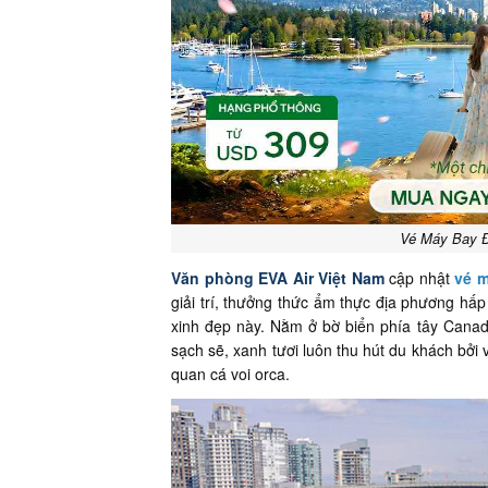
Vé Máy Bay Đ
Văn phòng EVA Air Việt Nam
cập nhật
vé m
giải trí, thưởng thức ẩm thực địa phương hấ
xinh đẹp này. Nằm ở bờ biển phía tây Cana
sạch sẽ, xanh tươi luôn thu hút du khách bở
quan cá voi orca.