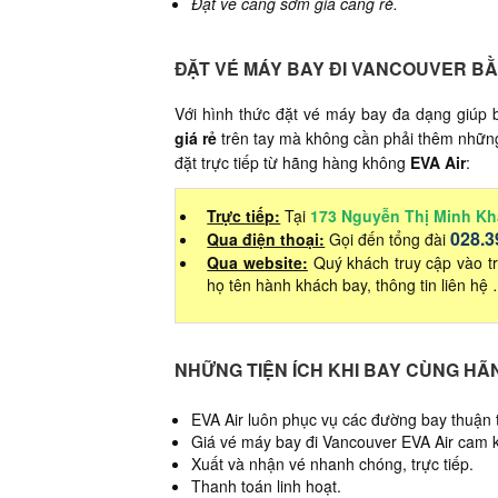
Đặt vé càng sớm giá càng rẻ.
ĐẶT VÉ MÁY BAY ĐI VANCOUVER B
Với hình thức đặt vé máy bay đa dạng giú
giá rẻ
trên tay mà không cần phải thêm những 
đặt trực tiếp từ hãng hàng không
EVA Air
:
Trực tiếp:
Tại
173 Nguyễn Thị Minh Kh
028.3
Qua điện thoại:
Gọi đến tổng đài
Qua website:
Quý khách truy cập vào tr
họ tên hành khách bay, thông tin liên hệ
NHỮNG TIỆN ÍCH KHI BAY CÙNG HÃ
EVA Air luôn phục vụ các đường bay thuận 
Giá vé máy bay đi Vancouver EVA Air cam kế
Xuất và nhận vé nhanh chóng, trực tiếp.
Thanh toán linh hoạt.