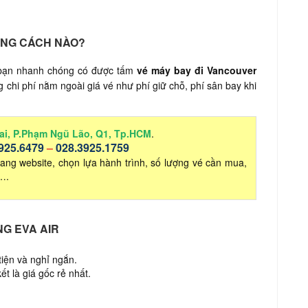
ẰNG CÁCH NÀO?
p bạn nhanh chóng có được tấm
vé máy bay đi Vancouver
chi phí nằm ngoài giá vé như phí giữ chỗ, phí sân bay khi
ai, P.Phạm Ngũ Lão, Q1, Tp.HCM
.
925.6479
–
028.3925.1759
ang website, chọn lựa hành trình, số lượng vé cần mua,
 ….
NG EVA AIR
tiện và nghỉ ngắn.
t là giá gốc rẻ nhất.