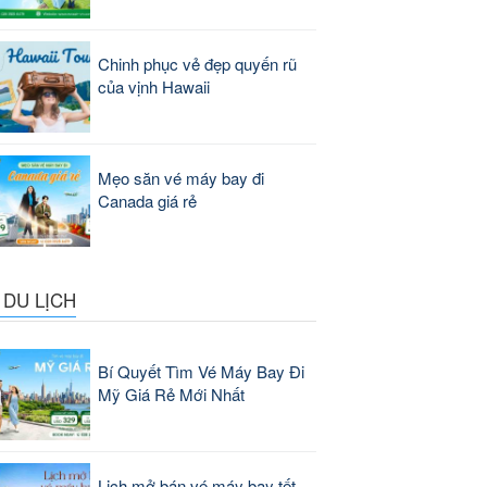
Chinh phục vẻ đẹp quyến rũ
của vịnh Hawaii
Mẹo săn vé máy bay đi
Canada giá rẻ
 DU LỊCH
Bí Quyết Tìm Vé Máy Bay Đi
Mỹ Giá Rẻ Mới Nhất
Lịch mở bán vé máy bay tết