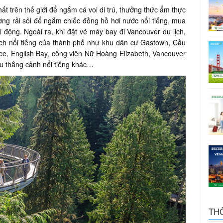
ất trên thế giới để ngắm cá voi di trú, thưởng thức ẩm thực
ng rải sỏi để ngắm chiếc đồng hồ hơi nước nổi tiếng, mua
 động. Ngoài ra, khi đặt vé máy bay đi Vancouver du lịch,
ch nổi tiếng của thành phố như khu dân cư Gastown, Cầu
ace, English Bay, công viên Nữ Hoàng Elizabeth, Vancouver
u thắng cảnh nổi tiếng khác…
TH