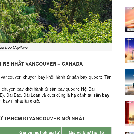
ầu treo Capilano
IR RẺ NHẤT VANCOUVER – CANADA
 Vancouver,
chuyến bay khởi hành từ sân bay quốc tế Tân
 chuyến bay khởi hành từ sân bay quốc tế Nội Bài.
), Đài Bắc, Đài Loan và cuối cùng là hạ cánh tại
sân bay
n bay ít nhất là18 giờ.
Ừ TP.HCM ĐI VANCOUVER MỚI NHẤT
Giá vé một chiều từ
Giá vé khứ hồi từ