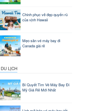
Chinh phục vẻ đẹp quyến rũ
của vịnh Hawaii
Mẹo săn vé máy bay đi
Canada giá rẻ
 DU LỊCH
Bí Quyết Tìm Vé Máy Bay Đi
Mỹ Giá Rẻ Mới Nhất
Lịch mở bán vé máy bay tết