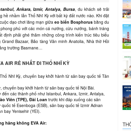
stanbul, Ankara, Izmir, Antalya, Bursa
, du khách sẽ trải
 hề nhầm lẫn Thổ Nhĩ Kỳ với bất kỳ đất nước nào. Khi đặt
 cuộc dạo chơi lãng mạn giữa
eo biển Bosphorus
bằng du
 phong phú với các món cá nướng, cừu nướng, bánh tráng
t định phải ghé thăm những công trình kiến trúc tiêu biểu
 Grand Bazaar, Bảo tàng Văn minh Anatolia, Nhà thờ Hồi
Quảng trường Basmane…
A AIR RẺ NHẤT ĐI THỔ NHĨ KỲ
 Thổ Nhĩ Kỳ,
chuyến bay khởi hành từ sân bay quốc tế Tân
, chuyến bay khởi hành từ sân bay quốc tế Nội Bài.
 đến các thành phố như Istanbul, Ankara, Izmir, Antalya,
ào Viên (TPE), Đài Loan
trước khi đáp xuống các sân
ay quốc tế Esenboga (ESB), sân bay quốc tế Izmir Adnan
n bay Yenisehir (YEI).
ng hãng không EVA Air:
TH