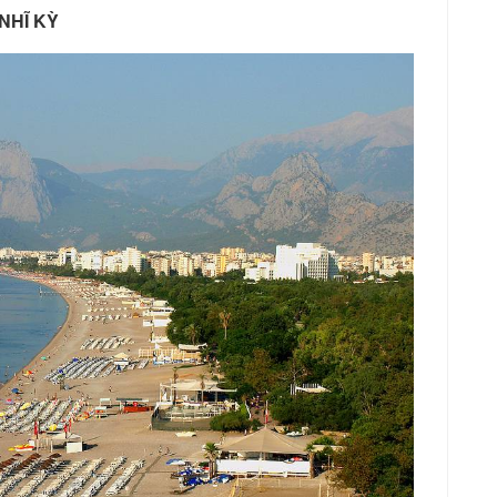
NHĨ KỲ