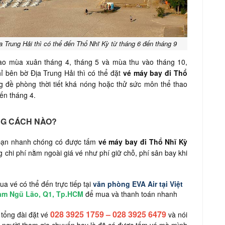
Trung Hải thì có thể đến Thổ Nhĩ Kỳ từ tháng 6 đến tháng 9
vào mùa xuân tháng 4, tháng 5 và mùa thu vào tháng 10,
 bên bờ Địa Trung Hải thì có thể đặt
vé máy bay đi Thổ
 đề phòng thời tiết khá nóng hoặc thử sức môn thể thao
đến tháng 4.
ẰNG CÁCH NÀO?
 bạn nhanh chóng có được tấm
vé máy bay đi Thổ Nhĩ Kỳ
chi phí nằm ngoài giá vé như phí giữ chỗ, phí sân bay khi
a vé có thể đến trực tiếp tại
văn phòng EVA Air tại Việt
hạm Ngũ Lão, Q1, Tp.HCM
để mua và thanh toán nhanh
028 3925 1759
–
028 3925 6479
tổng đài đặt vé
và nói