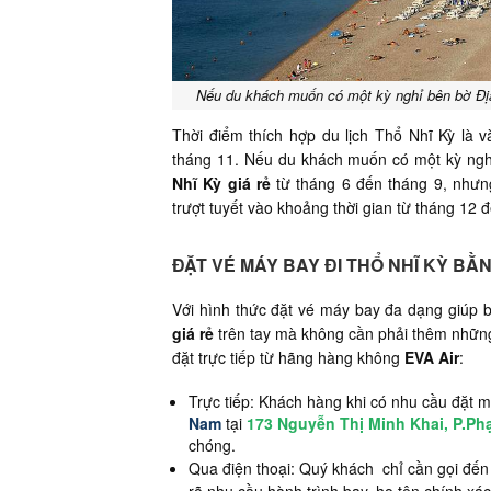
Nếu du khách muốn có một kỳ nghỉ bên bờ Địa 
Thời điểm thích hợp du lịch Thổ Nhĩ Kỳ là 
tháng 11. Nếu du khách muốn có một kỳ nghỉ
Nhĩ Kỳ giá rẻ
từ tháng 6 đến tháng 9, nhưng
trượt tuyết vào khoảng thời gian từ tháng 12 
ĐẶT VÉ MÁY BAY ĐI THỔ NHĨ KỲ B
Với hình thức đặt vé máy bay đa dạng giúp
giá rẻ
trên tay mà không cần phải thêm những 
đặt trực tiếp từ hãng hàng không
EVA Air
:
Trực tiếp: Khách hàng khi có nhu cầu đặt mu
Nam
tại
173 Nguyễn Thị Minh Khai, P.P
chóng.
Qua điện thoại: Quý khách chỉ cần gọi đến 