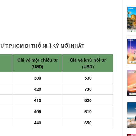
Ừ TP.HCM ĐI THỔ NHĨ KỲ MỚI NHẤT
Giá vé một chiều từ
Giá vé khứ hồi từ
(USD)
(USD)
)
380
530
)
420
730
410
620
)
405
610
440
650