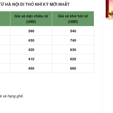
Ừ HÀ NỘI ĐI THỔ NHĨ KỲ MỚI NHẤT
Giá vé một chiều từ
Giá vé khứ hồi từ
(USD)
(USD)
)
390
540
)
430
740
420
630
)
410
620
450
660
 vé và hạng ghế.