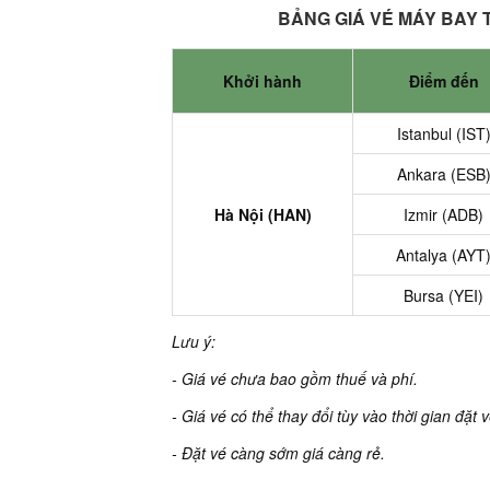
BẢNG GIÁ VÉ MÁY BAY T
Khởi hành
Điểm đến
Istanbul (IST
Ankara (ESB
Hà Nội (HAN)
Izmir (ADB)
Antalya (AYT
Bursa (YEI)
Lưu ý:
- Giá vé chưa bao gồm thuế và phí.
- Giá vé có thể thay đổi tùy vào thời gian đặt
- Đặt vé càng sớm giá càng rẻ.