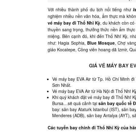
Với nhiều thành phố du lịch nổi tiếng như
I
nghiệm nhiều nền văn hóa, ẩm thực mà không
vé máy bay đi Thổ Nhĩ Kỳ
, du khách còn có
thuyền sang trọng, thưởng thức nền ẩm thực
miệng. Bên cạnh đó, khi đến Thổ Nhĩ Kỳ, nhấ
như: Hagia Sophia,
Blue Mosque
, Chợ vàng
giáo Kocatepe, Công viên hoang dã Izmir, 
GIÁ VÉ MÁY BAY EV
Vé máy bay EVA Air từ Tp. Hồ Chí Minh đi
Sơn Nhất.
Vé máy bay EVA Air từ Hà Nội đi Thổ Nhĩ Kỳ
Khi quý khách đặt vé máy bay đi Thổ Nhĩ Kỳ
Bursa…sẽ quá cảnh tại
sân bay quốc tế Đ
bay: sân bay Ataturk Istanbul (IST), sân b
Menderes (ADB), sân bay Antalya (AYT), sâ
Các tuyến bay chính đi Thổ Nhĩ Kỳ của hã