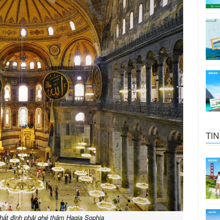
TIN
hất định phải ghé thăm Hagia Sophia