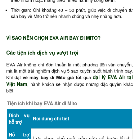
Thời gian: Chỉ khoảng 40 – 50 phút, giúp việc di chuyển từ
sân bay về Mito trở nên nhanh chóng và nhẹ nhàng hơn.
VÌ SAO NÊN CHỌN EVA AIR BAY ĐI MITO?
Các tiện ích dịch vụ vượt trội
EVA Air không chỉ đơn thuần là một phương tiện vận chuyển,
mà là một trải nghiệm dịch vụ 5 sao xuyên suốt hành trình bay.
Khi đặt
vé máy bay đi Mito giá tốt
qua
đại lý EVA Air tại
Việt Nam
, hành khách sẽ nhận được những đặc quyền khác
biệt:
Tiện ích khi bay EVA Air đi Mito
Dịch vụ
Nội dung chi tiết
hỗ trợ
Hỗ trợ
Lựa chọn chỗ ngồi gần cửa sổ hoặc lối đi