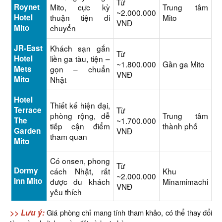
Từ
Roynet
Mito, cực kỳ
Trung tâm
~2.000.000
Hotel
thuận tiện di
Mito
VNĐ
Mito
chuyển
JR-East
Khách sạn gắn
Từ
Hotel
liền ga tàu, tiện –
~1.800.000
Gần ga Mito
Mets
gọn – chuẩn
VNĐ
Mito
Nhật
Hotel
Thiết kế hiện đại,
Terrace
Từ
phòng rộng, dễ
Trung tâm
The
~1.700.000
tiếp cận điểm
thành phố
Garden
VNĐ
tham quan
Mito
Có onsen, phong
Từ
Dormy
cách Nhật, rất
Khu
~2.000.000
Inn Mito
được du khách
Minamimachi
VNĐ
yêu thích
>> Lưu ý:
Giá phòng chỉ mang tính tham khảo, có thể thay đổi