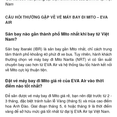
Nam
CÂU HỎI THƯỜNG GẶP VỀ VÉ MÁY BAY ĐI MITO – EVA
AIR
Sân bay nào gần thành phố Mito nhất khi bay từ Việt
Nam?
Sân bay Ibaraki (IBR) là sân bay gần Mito nhất, chỉ cách trung
tâm thành phố khoảng 40 phút đi xe bus. Tuy nhiên, hành khách
thường chọn vé máy bay đi Mito Narita (NRT) vì có tần suất
chuyến bay cao hơn từ EVA Air và hệ thống tàu tốc hành kết nối
về Mito cực kỳ thuận tiện.
Đặt vé máy bay đi Mito giá rẻ của EVA Air vào thời
điểm nào tốt nhất?
Để săn được vé máy bay đi Mito giá rẻ, bạn nên đặt trước từ 2 -
3 tháng, đặc biệt tránh tuần lễ Vàng (tháng 5) và mùa cao điểm
hoa Anh Đào. Giai đoạn tháng 5, 6 hoặc tháng 9 là thời điểm
vàng để sở hữu mức giá tốt nhất từ đại lý EVA Air tại Việt Nam.