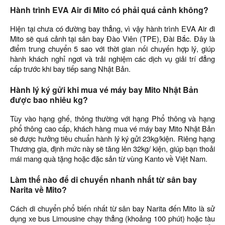
Hành trình EVA Air đi Mito có phải quá cảnh không?
Hiện tại chưa có đường bay thẳng, vì vậy hành trình EVA Air đi
Mito sẽ quá cảnh tại sân bay Đào Viên (TPE), Đài Bắc. Đây là
điểm trung chuyển 5 sao với thời gian nối chuyến hợp lý, giúp
hành khách nghỉ ngơi và trải nghiệm các dịch vụ giải trí đẳng
cấp trước khi bay tiếp sang Nhật Bản.
Hành lý ký gửi khi mua vé máy bay Mito Nhật Bản
được bao nhiêu kg?
Tùy vào hạng ghế, thông thường với hạng Phổ thông và hạng
phổ thông cao cấp, khách hàng mua vé máy bay Mito Nhật Bản
sẽ được hưởng tiêu chuẩn hành lý ký gửi 23kg/kiện. Riêng hạng
Thương gia, định mức này sẽ tăng lên 32kg/ kiện, giúp bạn thoải
mái mang quà tặng hoặc đặc sản từ vùng Kanto về Việt Nam.
Làm thế nào để di chuyển nhanh nhất từ sân bay
Narita về Mito?
Cách di chuyển phổ biến nhất từ sân bay Narita đến Mito là sử
dụng xe bus Limousine chạy thẳng (khoảng 100 phút) hoặc tàu