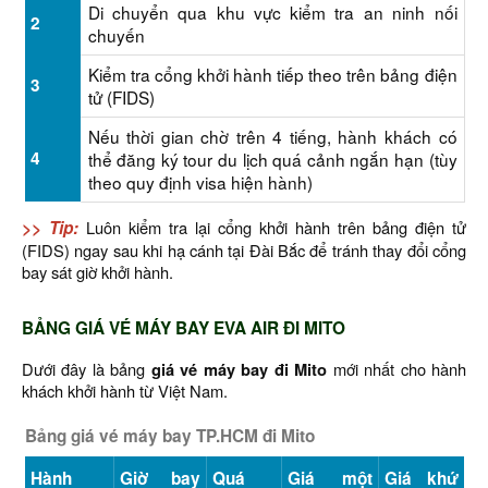
Di chuyển qua khu vực kiểm tra an ninh nối
2
chuyến
Kiểm tra cổng khởi hành tiếp theo trên bảng điện
3
tử (FIDS)
Nếu thời gian chờ trên 4 tiếng, hành khách có
4
thể đăng ký tour du lịch quá cảnh ngắn hạn (tùy
theo quy định visa hiện hành)
>> Tip:
Luôn kiểm tra lại cổng khởi hành trên bảng điện tử
(FIDS) ngay sau khi hạ cánh tại Đài Bắc để tránh thay đổi cổng
bay sát giờ khởi hành.
BẢNG GIÁ VÉ MÁY BAY EVA AIR ĐI MITO
Dưới đây là bảng
giá vé máy bay đi Mito
mới nhất cho hành
khách khởi hành từ Việt Nam.
Bảng giá vé máy bay TP.HCM đi Mito
Hành
Giờ bay
Quá
Giá một
Giá khứ