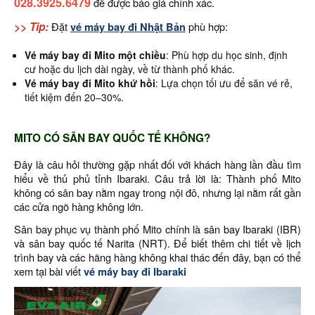
028.3925.6479
để được báo giá chính xác.
>> Tip:
Đặt
vé máy bay đi Nhật Bản
phù hợp:
Vé máy bay đi Mito một chiều
: Phù hợp du học sinh, định
cư hoặc du lịch dài ngày, về từ thành phố khác.
Vé máy bay đi Mito khứ hồi
: Lựa chọn tối ưu để săn vé rẻ,
tiết kiệm đến 20–30%.
MITO CÓ SÂN BAY QUỐC TẾ KHÔNG?
Đây là câu hỏi thường gặp nhất đối với khách hàng lần đầu tìm
hiểu về thủ phủ tỉnh Ibaraki. Câu trả lời là: Thành phố Mito
không có sân bay nằm ngay trong nội đô, nhưng lại nằm rất gần
các cửa ngõ hàng không lớn.
Sân bay phục vụ thành phố Mito chính là sân bay Ibaraki (IBR)
và sân bay quốc tế Narita (NRT). Để biết thêm chi tiết về lịch
trình bay và các hãng hàng không khai thác đến đây, bạn có thể
xem tại bài viết
vé máy bay đi Ibarak
i