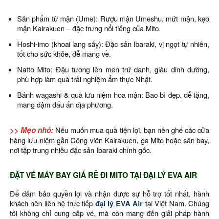
Sản phẩm từ mận (Ume): Rượu mận Umeshu, mứt mận, kẹo
mận Kairakuen – đặc trưng nổi tiếng của Mito.
Hoshi-imo (khoai lang sấy): Đặc sản Ibaraki, vị ngọt tự nhiên,
tốt cho sức khỏe, dễ mang về.
Natto Mito: Đậu tương lên men trứ danh, giàu dinh dưỡng,
phù hợp làm quà trải nghiệm ẩm thực Nhật.
Bánh wagashi & quà lưu niệm hoa mận: Bao bì đẹp, dễ tặng,
mang đậm dấu ấn địa phương.
>> Mẹo nhỏ:
Nếu muốn mua quà tiện lợi, bạn nên ghé các cửa
hàng lưu niệm gần Công viên Kairakuen, ga Mito hoặc sân bay,
nơi tập trung nhiều đặc sản Ibaraki chính gốc.
ĐẶT VÉ MÁY BAY GIÁ RẺ ĐI MITO TẠI ĐẠI LÝ EVA AIR
Để đảm bảo quyền lợi và nhận được sự hỗ trợ tốt nhất, hành
khách nên liên hệ trực tiếp
đại lý EVA Air
tại Việt Nam. Chúng
tôi không chỉ cung cấp vé, mà còn mang đến giải pháp hành