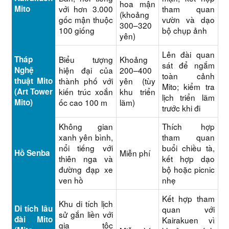
hoa mận
Mito
với hơn 3.000
tham quan
(khoảng
gốc mận thuộc
vườn và dạo
300–320
100 giống
bộ chụp ảnh
yên)
Lên đài quan
Tháp
Biểu tượng
Khoảng
sát để ngắm
Nghệ
hiện đại của
200–400
toàn cảnh
thuật Mito
thành phố với
yên (tùy
Mito; kiểm tra
(Art Tower
kiến trúc xoắn
khu triển
lịch triển lãm
Mito)
ốc cao 100 m
lãm)
trước khi đi
Không gian
Thích hợp
xanh yên bình,
tham quan
nổi tiếng với
buổi chiều tà,
Hồ Senba
Miễn phí
thiên nga và
kết hợp dạo
đường đạp xe
bộ hoặc picnic
ven hồ
nhẹ
Kết hợp tham
Khu di tích lịch
Di tích lâu
quan với
sử gắn liền với
đài Mito
Kairakuen vì
gia tộc