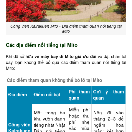
Công viên Kairakuen Mito - Địa điểm tham quan nổi tiêng tại
Mito
Các địa điểm nổi tiếng tại Mito
Khi đã sở hữu
vé máy bay đi Mito giá ưu đãi
và đặt chân tới
đây, bạn không thể bỏ qua các điểm tham quan nổi tiếng tại
Mito:
Các điểm tham quan không thể bỏ lỡ tại Mito
Phí tham
Gợi ý tham
Địa điểm
Điểm nổi bật
quan
quan
Miễn phí
Một trong ba
Nên đi vào
hoặc thu
khu vườn danh
tháng 2–3 để
phí nhẹ
Công viên
tiếng nhất Nhật
ngắm hoa
vào mùa
Kairakuen
Bản, nổi tiếng
mận; kết hợp