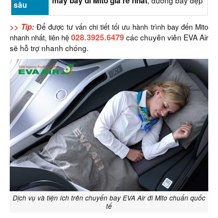
, đường bay đẹp
máy bay đi Mito giá rẻ nhất
sâu
>> Tip:
Để được tư vấn chi tiết tối ưu hành trình bay đến Mito
028.3925.6479
các chuyên viên EVA Air
nhanh nhất, liên hệ
sẽ hỗ trợ nhanh chóng.
Dịch vụ và tiện ích trên chuyến bay EVA Air đi Mito chuẩn quốc
tế