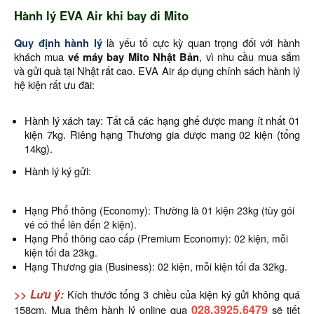
Hành lý EVA Air khi bay đi Mito
Quy định hành lý
là yếu tố cực kỳ quan trọng đối với hành
khách mua
vé máy bay Mito Nhật Bản
, vì nhu cầu mua sắm
và gửi quà tại Nhật rất cao. EVA Air áp dụng chính sách hành lý
hệ kiện rất ưu đãi:
Hành lý xách tay: Tất cả các hạng ghế được mang ít nhất 01
kiện 7kg. Riêng hạng Thương gia được mang 02 kiện (tổng
14kg).
Hành lý ký gửi:
Hạng Phổ thông (Economy): Thường là 01 kiện 23kg (tùy gói
vé có thể lên đến 2 kiện).
Hạng Phổ thông cao cấp (Premium Economy): 02 kiện, mỗi
kiện tối đa 23kg.
Hạng Thương gia (Business): 02 kiện, mỗi kiện tối đa 32kg.
>> Lưu ý:
Kích thước tổng 3 chiều của kiện ký gửi không quá
028.3925.6479
158cm. Mua thêm hành lý online qua
sẽ tiết