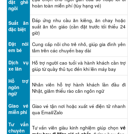
đặt ghế
hoàn toàn miễn phí (tùy hạng vé)
ngồi
Đáp ứng nhu cầu ăn kiêng, ăn chay hoặc
Suất ăn
suất ăn tôn giáo (cần đặt trước tối thiểu 24
đặc biệt
giờ)
Đặt nôi
Cung cấp nôi cho trẻ nhỏ, giúp gia đình yên
em bé
tâm trên các chuyến bay dài
Dịch vụ
Hỗ trợ người cao tuổi và hành khách cần trợ
xe lăn
giúp từ quầy thủ tục đến khi lên máy bay
Hỗ trợ
Nhân viên hỗ trợ hành khách lần đầu đi
ngôn
Nhật, giảm thiểu rào cản ngôn ngữ
ngữ
Giao vé
Giao vé tận nơi hoặc xuất vé điện tử nhanh
miễn phí
qua Email/Zalo
Tư vấn
Tư vấn viên giàu kinh nghiệm giúp chọn
vé
chuyên