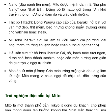
Natto (đậu nành lên men): Mito được mệnh danh là “thủ phủ
Natto” của Nhật Bản. Đừng bỏ lỡ natto gói trong rơm khô
truyền thống, hương vị đậm đà và giàu dinh dưỡng.
Thịt bò Hitachi: Dòng Wagyu cao cấp của Ibaraki, nổi bật với
vân mỡ đẹp, thịt mềm, béo nhưng không ngấy, thường dùng
cho yakiniku hoặc steak.
Mì soba Ibaraki: Sợi mì làm từ kiều mạch địa phương, dai
nhẹ, thơm, thường ăn lạnh hoặc chan nước dùng thanh vị.
Hải sản tươi từ bờ biển Ibaraki: Cá, sò, bạch tuộc tươi ngon,
được chế biến thành sashimi hoặc các món nướng đơn giản
để giữ trọn vị ngọt tự nhiên.
Món ăn từ mận (Ume): Các món tráng miệng và đồ uống làm
từ mận Mito mang vị chua ngọt dễ chịu, rất đặc trưng của
vùng.
Trải nghiệm đặc sắc tại Mito
Mito là một thành phố gần Tokyo ít đông du khách, cho phép
bạn thong dong tận hưởng không khí Nhật Bản thực thụ mà