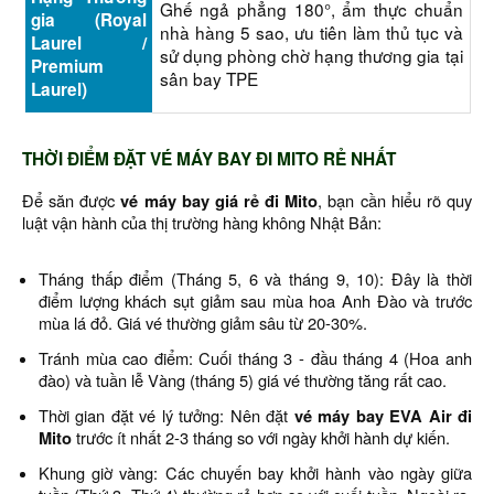
Ghế ngả phẳng 180°, ẩm thực chuẩn
gia (Royal
nhà hàng 5 sao, ưu tiên làm thủ tục và
Laurel /
sử dụng phòng chờ hạng thương gia tại
Premium
sân bay TPE
Laurel)
THỜI ĐIỂM ĐẶT VÉ MÁY BAY ĐI MITO RẺ NHẤT
Để săn được
vé máy bay giá rẻ đi Mito
, bạn cần hiểu rõ quy
luật vận hành của thị trường hàng không Nhật Bản:
Tháng thấp điểm (Tháng 5, 6 và tháng 9, 10): Đây là thời
điểm lượng khách sụt giảm sau mùa hoa Anh Đào và trước
mùa lá đỏ. Giá vé thường giảm sâu từ 20-30%.
Tránh mùa cao điểm: Cuối tháng 3 - đầu tháng 4 (Hoa anh
đào) và tuần lễ Vàng (tháng 5) giá vé thường tăng rất cao.
Thời gian đặt vé lý tưởng: Nên đặt
vé máy bay EVA Air đi
Mito
trước ít nhất 2-3 tháng so với ngày khởi hành dự kiến.
Khung giờ vàng: Các chuyến bay khởi hành vào ngày giữa