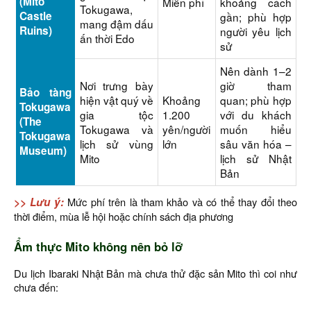
(Mito
Miễn phí
khoảng cách
Tokugawa,
Castle
gần; phù hợp
mang đậm dấu
Ruins)
người yêu lịch
ấn thời Edo
sử
Nên dành 1–2
Nơi trưng bày
giờ tham
Bảo tàng
hiện vật quý về
Khoảng
quan; phù hợp
Tokugawa
gia tộc
1.200
với du khách
(The
Tokugawa và
yên/người
muốn hiểu
Tokugawa
lịch sử vùng
lớn
sâu văn hóa –
Museum)
Mito
lịch sử Nhật
Bản
>> Lưu ý:
Mức phí trên là tham khảo và có thể thay đổi theo
thời điểm, mùa lễ hội hoặc chính sách địa phương
Ẩm thực Mito không nên bỏ lỡ
Du lịch Ibaraki Nhật Bản mà chưa thử đặc sản Mito thì coi như
chưa đến: