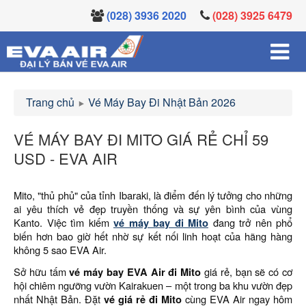
(028) 3936 2020
(028) 3925 6479
Trang chủ
Vé Máy Bay Đi Nhật Bản 2026
VÉ MÁY BAY ĐI MITO GIÁ RẺ CHỈ 59
USD - EVA AIR
Mito, "thủ phủ" của tỉnh Ibaraki, là điểm đến lý tưởng cho những
ai yêu thích vẻ đẹp truyền thống và sự yên bình của vùng
Kanto. Việc tìm kiếm
vé máy bay đi Mito
đang trở nên phổ
biến hơn bao giờ hết nhờ sự kết nối linh hoạt của hãng hàng
không 5 sao EVA Air.
Sở hữu tấm
vé máy bay EVA Air đi Mito
giá rẻ, bạn sẽ có cơ
hội chiêm ngưỡng vườn Kairakuen – một trong ba khu vườn đẹp
nhất Nhật Bản. Đặt
vé giá rẻ đi Mito
cùng EVA Air ngay hôm