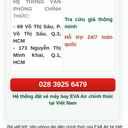
HỆ THỐNG VĂN
PHÒNG CHÍNH
THỨC:
Tra cứu giá thông
- 69 Võ Thị Sáu, P.
minh
Võ Thị Sáu, Q.3,
Hỗ trợ 24/7 toàn
HCM
quốc
- 173 Nguyễn Thị
Minh Khai, Q.1,
HCM
028 3925 6479
Hệ thống đặt vé máy bay EVA Air chính thức
tại Việt Nam
Bài viết bởi: Văn phòng đại diện chính thức của EVA Air tại Việt