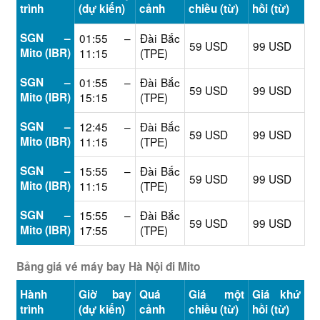
trình
(dự kiến)
cảnh
chiều (từ)
hồi (từ)
SGN –
01:55 –
Đài Bắc
59 USD
99 USD
Mito (IBR)
11:15
(TPE)
SGN –
01:55 –
Đài Bắc
59 USD
99 USD
Mito (IBR)
15:15
(TPE)
SGN –
12:45 –
Đài Bắc
59 USD
99 USD
Mito (IBR)
11:15
(TPE)
SGN –
15:55 –
Đài Bắc
59 USD
99 USD
Mito (IBR)
11:15
(TPE)
SGN –
15:55 –
Đài Bắc
59 USD
99 USD
Mito (IBR)
17:55
(TPE)
Bảng giá vé máy bay Hà Nội đi Mito
Hành
Giờ bay
Quá
Giá một
Giá khứ
trình
(dự kiến)
cảnh
chiều (từ)
hồi (từ)