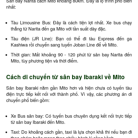
Sân bay Narita cách Mito khoảng 80km. Đây là lộ trình phổ biến
nhất:
Tàu Limousine Bus: Đây là cách tiện lợi nhất. Xe bus chạy
thẳng từ Narita đến ga Mito với tần suất dày đặc.
Tàu điện (JR Line): Bạn có thể đi tàu Express đến ga
Kashiwa rồi chuyển sang tuyến Joban Line để về Mito.
Thời gian: Mất khoảng 90 - 120 phút từ sân bay Narita đến
Mito, tùy phương tiện và thời điểm.
Cách di chuyển từ sân bay Ibaraki về Mito
Sân bay Ibaraki nằm gần Mito hơn và hiện chưa có tuyến tàu
điện trực tiếp kết nối với thành phố. Vì vậy, các phương án di
chuyển phổ biến gồm:
Xe Bus sân bay: Có tuyến bus chuyên dụng kết nối trực tiếp
từ sân bay Ibaraki đến Mito.
Taxi: Do khoảng cách gần, taxi là lựa chọn khả thi nếu bạn đi
theo nhóm hoặc mang theo nhiều hành lý cồng kềnh.