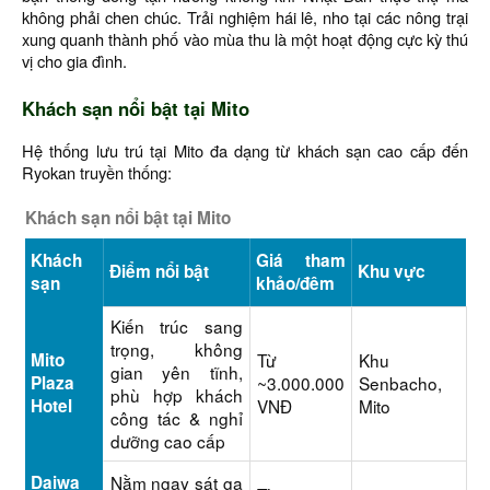
không phải chen chúc. Trải nghiệm hái lê, nho tại các nông trại
xung quanh thành phố vào mùa thu là một hoạt động cực kỳ thú
vị cho gia đình.
Khách sạn nổi bật tại Mito
Hệ thống lưu trú tại Mito đa dạng từ khách sạn cao cấp đến
Ryokan truyền thống:
Khách sạn nổi bật tại Mito
Khách
Giá tham
Điểm nổi bật
Khu vực
sạn
khảo/đêm
Kiến trúc sang
trọng, không
Mito
Từ
Khu
gian yên tĩnh,
Plaza
~3.000.000
Senbacho,
phù hợp khách
Hotel
VNĐ
Mito
công tác & nghỉ
dưỡng cao cấp
Daiwa
Nằm ngay sát ga