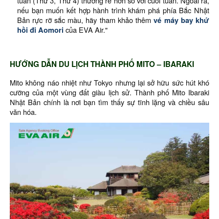
tuần (Thứ 3, Thứ 4) thường rẻ hơn so với cuối tuần. Ngoài ra,
nếu bạn muốn kết hợp hành trình khám phá phía Bắc Nhật
Bản rực rỡ sắc màu, hãy tham khảo thêm
vé máy bay khứ
hồi đi Aomori
của EVA Air."
HƯỚNG DẪN DU LỊCH THÀNH PHỐ MITO – IBARAKI
Mito không náo nhiệt như Tokyo nhưng lại sở hữu sức hút khó
cưỡng của một vùng đất giàu lịch sử. Thành phố Mito Ibaraki
Nhật Bản chính là nơi bạn tìm thấy sự tĩnh lặng và chiều sâu
văn hóa.