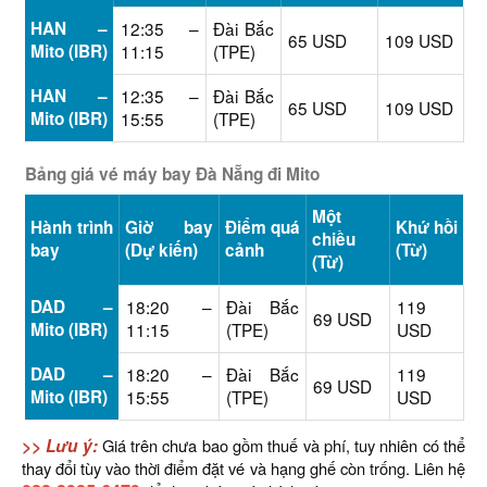
HAN –
12:35 –
Đài Bắc
65 USD
109 USD
Mito (IBR)
11:15
(TPE)
HAN –
12:35 –
Đài Bắc
65 USD
109 USD
Mito (IBR)
15:55
(TPE)
Bảng giá vé máy bay Đà Nẵng đi Mito
Một
Hành trình
Giờ bay
Điểm quá
Khứ hồi
chiều
bay
(Dự kiến)
cảnh
(Từ)
(Từ)
DAD –
18:20 –
Đài Bắc
119
69 USD
Mito (IBR)
11:15
(TPE)
USD
DAD –
18:20 –
Đài Bắc
119
69 USD
Mito (IBR)
15:55
(TPE)
USD
>> Lưu ý:
Giá trên chưa bao gồm thuế và phí, tuy nhiên có thể
thay đổi tùy vào thời điểm đặt vé và hạng ghế còn trống. Liên hệ